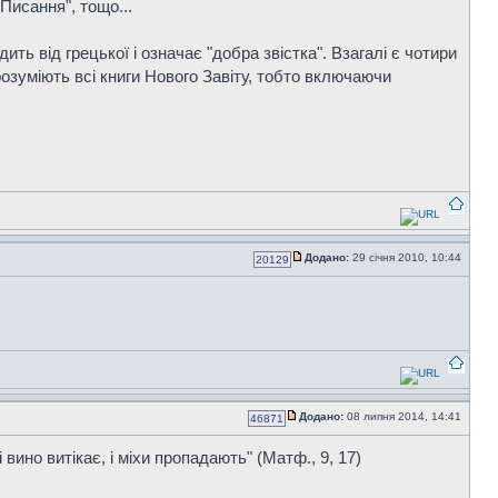
"Писання", тощо...
ить від грецької і означає "добра звістка". Взагалі є чотири
 розуміють всі книги Нового Завіту, тобто включаючи
Додано:
29 січня 2010, 10:44
20129
Додано:
08 липня 2014, 14:41
46871
 вино витікає, і міхи пропадають" (Матф., 9, 17)