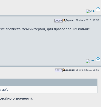
Додано:
28 січня 2010, 17:52
20097
е дуже протистантський термін, для православних більше
Додано:
29 січня 2010, 01:52
20110
ьмо".
фесійного значення).