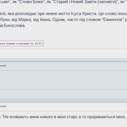
мо", як "Слово Боже", як "Старий і Новий Завіти (заповіти)", як 
блії, яка розповідає про земне життя Ісуса Христа. Це слово поход
д Луки, від Марка, від Івана. Однак, часто під словом "Євангеліє"
на Богослова.
Бога повіки стоятиме!
(Іс.40:8 )
елія
елія
 "Не вливають вина нового в міхи старі; а то прориваються міхи, і