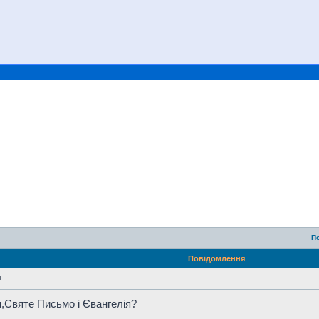
П
Повідомлення
я
ія,Святе Письмо і Євангелія?