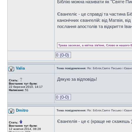
Біблію можна називати як "Святе Пись
Євангеліє - це справді та частина Бі
канонічних євангелій: від Матвія, ві
послання апостолів та відкриття Іва
Трава засихає, а квітка зів'яне, Слово ж нашого 
0
(0-0)
Valia
Тема повідомлення:
Re: Біблія,Святе Письмо і Єванг
Дякую за відповідь!
Стать:
Востаннє тут були:
22 березня 2010, 14:17
Написано:
51
0
(0-0)
Dmitro
Тема повідомлення:
Re: Біблія,Святе Письмо і Єванг
Євангелія - це є (краще не скажешь )
Стать:
Востаннє тут були:
12 жовтня 2014, 08:28