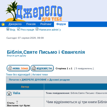
Джерело
Поезія
Рейтинг
Форум
Вхід
Реєстрація
Написати admin`у
Сьогодні: 07 серпня 2026, 09:09
Біблія,Святе Письмо і Євангелія
Версія для друку
Сторінка
1
з
1
[ 5 повідомлень ]
Теми без відповідей
|
Активні теми
Початок
»
ДЖЕРЕЛО ДУХОВНЕ
»
Духовні роздуми
Автор
Valia
Тема повідомлення:
Біблія,Святе Письмо і Євангелі
Чим відрізняються ці три книги Бібл
Стать:
Востаннє тут були: