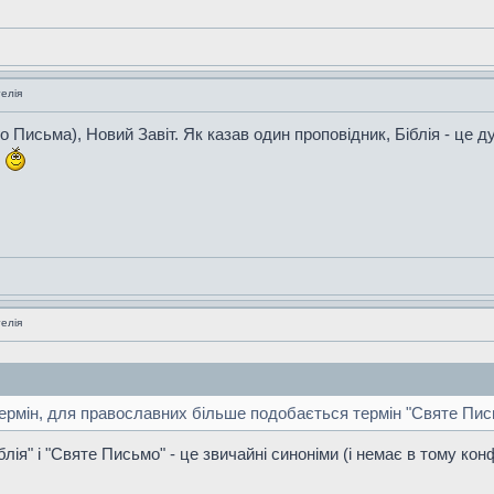
елія
ого Письма), Новий Завіт. Як казав один проповідник, Біблія - ц
.
елія
термін, для православних більше подобається термін "Святе Пис
лія" і "Святе Письмо" - це звичайні синоніми (і немає в тому кон