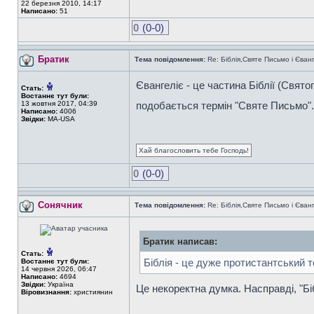
22 березня 2010, 14:17
Написано:
51
0
(0-0)
Братик
Тема повідомлення:
Re: Біблія,Святе Письмо і Єванг
Євангеліє - це частина Біблії (Свят
Стать:
Востаннє тут були:
13 жовтня 2017, 04:39
подобається термін "Святе Письмо"
Написано:
4006
Звідки:
MA-USA
Хай благословить тебе Господь!
0
(0-0)
Сонячник
Тема повідомлення:
Re: Біблія,Святе Письмо і Єванг
Братик написав:
Стать:
Біблія - це дуже протистантський 
Востаннє тут були:
14 червня 2026, 06:47
Написано:
4694
Звідки:
Україна
Це некоректна думка. Насправді, "Біб
Віровизнання:
християнин