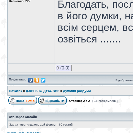
Благодать, пос
Написано:
222
в його думки, 
всім серцем, вс
озвіться .......
0
(0-0)
Поділитися:
Відображати
Початок
»
ДЖЕРЕЛО ДУХОВНЕ
»
Духовні роздуми
Сторінка
2
з
2
[ 18 повідомлень ]
Хто зараз онлайн
Зараз переглядають цей форум: - і 0 гостей
©2006-2026 "Джерело"