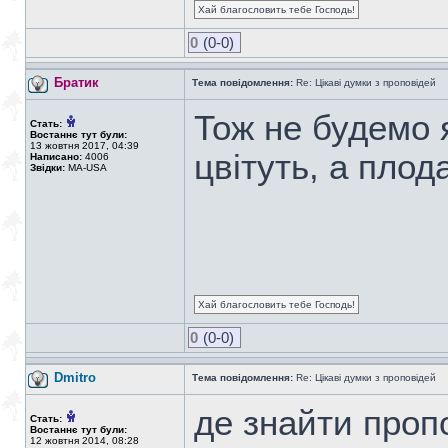
Хай благословить тебе Господь!
0
(0-0)
Братик
Тема повідомлення:
Re: Цікаві думки з проповідей
Тож не будемо я
Стать:
Востаннє тут були:
13 жовтня 2017, 04:39
цвітуть, а плод
Написано:
4006
Звідки:
MA-USA
Хай благословить тебе Господь!
0
(0-0)
Dmitro
Тема повідомлення:
Re: Цікаві думки з проповідей
де знайти проп
Стать:
Востаннє тут були:
12 жовтня 2014, 08:28