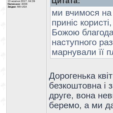
Цитата:
13 жовтня 2017, 04:39
Написано:
4006
Звідки:
MA-USA
ми вчимося на 
приніс користі
Божою благода
наступного раз
марнували її п
Дорогенька кві
безкоштовна і з
друге, вона не
беремо, а ми да