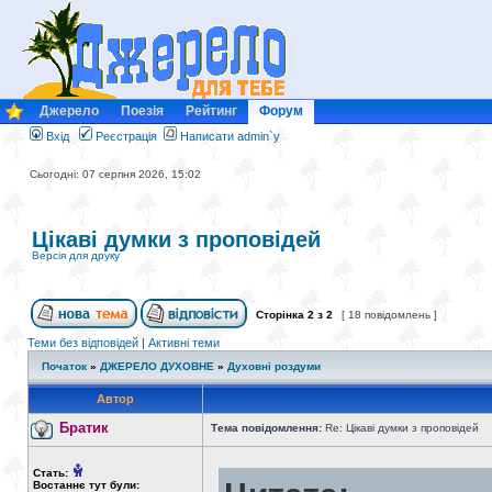
Джерело
Поезія
Рейтинг
Форум
Вхід
Реєстрація
Написати admin`у
Сьогодні: 07 серпня 2026, 15:02
Цікаві думки з проповідей
Версія для друку
Сторінка
2
з
2
[ 18 повідомлень ]
Теми без відповідей
|
Активні теми
Початок
»
ДЖЕРЕЛО ДУХОВНЕ
»
Духовні роздуми
Автор
Братик
Тема повідомлення:
Re: Цікаві думки з проповідей
Стать:
Востаннє тут були: