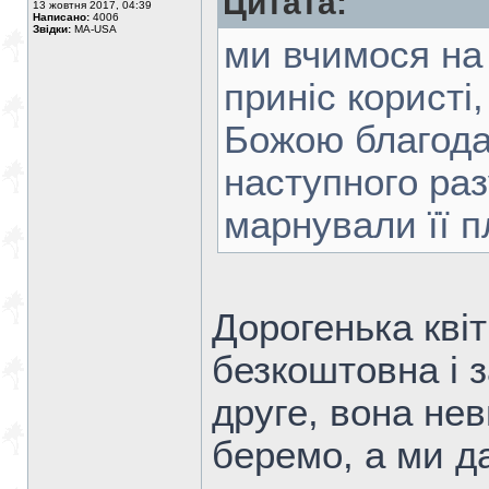
Цитата:
13 жовтня 2017, 04:39
Написано:
4006
Звідки:
MA-USA
ми вчимося на 
приніс користі
Божою благода
наступного раз
марнували її п
Дорогенька кві
безкоштовна і з
друге, вона не
беремо, а ми да