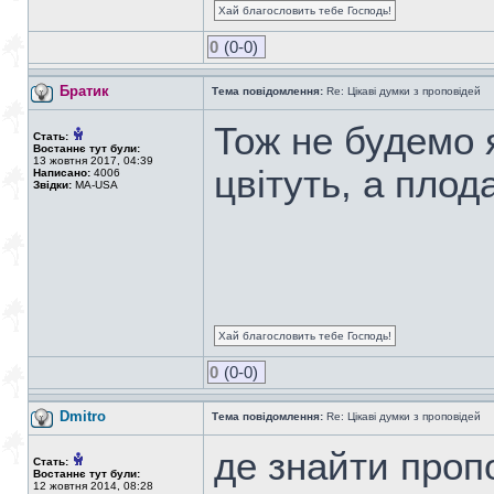
Хай благословить тебе Господь!
0
(0-0)
Братик
Тема повідомлення:
Re: Цікаві думки з проповідей
Тож не будемо я
Стать:
Востаннє тут були:
13 жовтня 2017, 04:39
цвітуть, а плод
Написано:
4006
Звідки:
MA-USA
Хай благословить тебе Господь!
0
(0-0)
Dmitro
Тема повідомлення:
Re: Цікаві думки з проповідей
де знайти проп
Стать:
Востаннє тут були:
12 жовтня 2014, 08:28