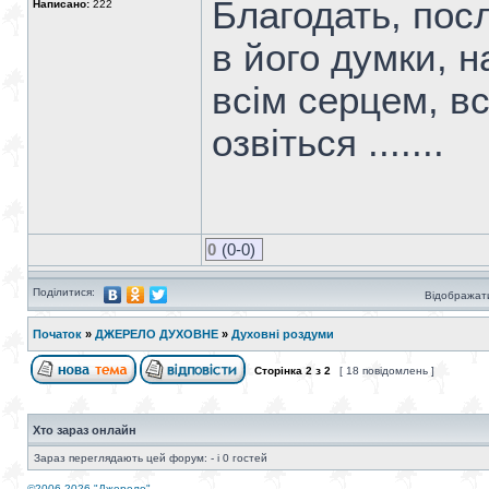
Благодать, пос
Написано:
222
в його думки, 
всім серцем, вс
озвіться .......
0
(0-0)
Поділитися:
Відображати
Початок
»
ДЖЕРЕЛО ДУХОВНЕ
»
Духовні роздуми
Сторінка
2
з
2
[ 18 повідомлень ]
Хто зараз онлайн
Зараз переглядають цей форум: - і 0 гостей
©2006-2026 "Джерело"