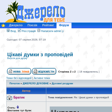
Джерело
Поезія
Рейтинг
Форум
Вхід
Реєстрація
Написати admin`у
Сьогодні: 07 серпня 2026, 07:19
Цікаві думки з проповідей
Версія для друку
Сторінка
2
з
2
[ 18 повідомлень ]
Теми без відповідей
|
Активні теми
Початок
»
ДЖЕРЕЛО ДУХОВНЕ
»
Духовні роздуми
Автор
Братик
Тема повідомлення:
Re: Цікаві думки з проповідей
Стать:
Востаннє тут були: