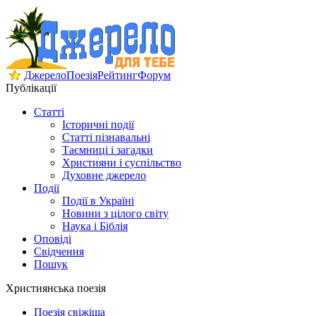
Джерело
Поезія
Рейтинг
Форум
Публікації
Статті
Історичні події
Статті пізнавальні
Таємниці і загадки
Християни і суспільство
Духовне джерело
Події
Події в Україні
Новини з цілого світу
Наука і Біблія
Оповіді
Свідчення
Пошук
Християнська поезія
Поезія свіжіша