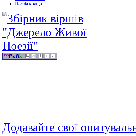
Поезія краща
Додавайте свої опитуваль