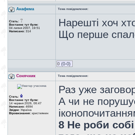
Анафема
Тема повідомлення:
Нарешті хоч хто
Стать:
Востаннє тут були:
04 липня 2007, 19:51
Що перше спало
Написано:
314
0
(0-0)
Сонячник
Тема повідомлення:
Раз уже заговор
Стать:
А чи не порушу
Востаннє тут були:
14 червня 2026, 06:47
Написано:
4694
іконопочитання
Звідки:
Україна
Віровизнання:
християнин
8 Не роби собі