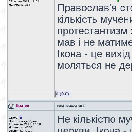
04 липня 2007, 19:51
Православ'я сто
Написано:
314
кількість мучен
протестантизм з
мав і не матиме
Ікона - це вихі
моляться не дер
0
(0-0)
Братик
Тема повідомлення:
Не кількістю му
Стать:
Востаннє тут були:
13 жовтня 2017, 04:39
церкви. Ікона -
Написано:
4006
Звідки:
MA-USA