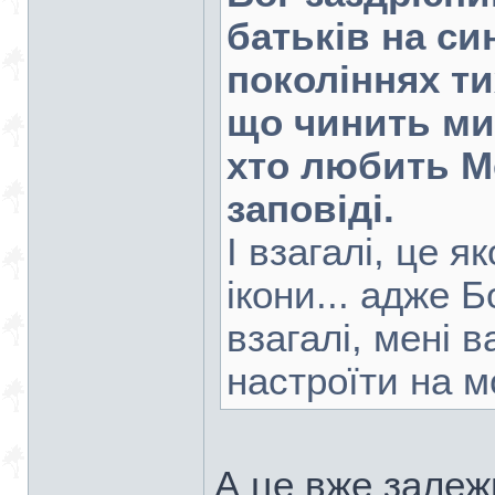
батьків на син
поколіннях ти
що чинить мил
хто любить Ме
заповіді.
І взагалі, це 
ікони... адже 
взагалі, мені 
настроїти на 
А це вже залежи