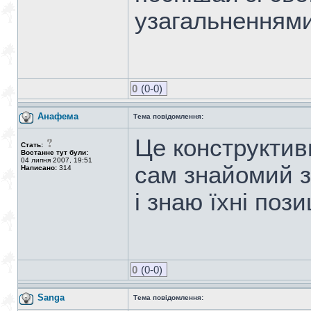
узагальненнями
0
(0-0)
Анафема
Тема повідомлення:
Це конструктив
Стать:
Востаннє тут були:
04 липня 2007, 19:51
сам знайомий 
Написано:
314
і знаю їхні позиції
0
(0-0)
Sanga
Тема повідомлення: