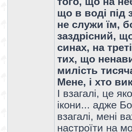
того, що на неб
що в воді під 
не служи їм, б
заздрісний, щ
синах, на трет
тих, що ненав
милість тисяч
Мене, і хто ви
І взагалі, це я
ікони... адже Б
взагалі, мені в
настроїти на м