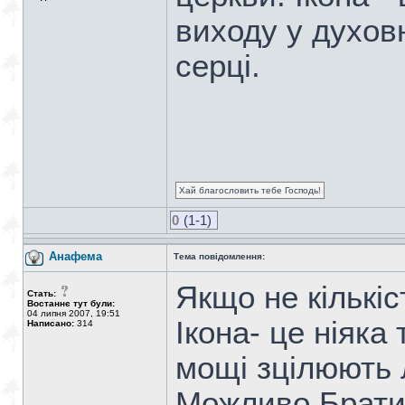
виходу у духовн
серці.
Хай благословить тебе Господь!
0
(1-1)
Анафема
Тема повідомлення:
Якщо не кількіс
Стать:
Востаннє тут були:
04 липня 2007, 19:51
Ікона- це ніяка
Написано:
314
мощі зцілюють
Можливо Братик