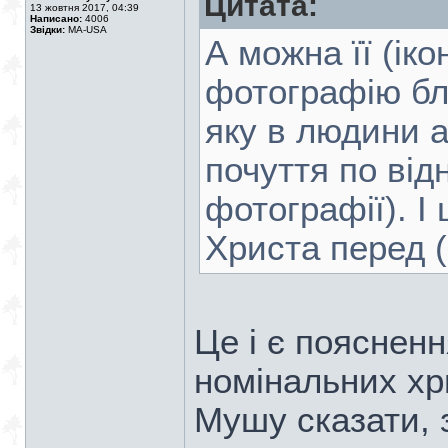
Цитата:
13 жовтня 2017, 04:39
Написано:
4006
Звідки:
MA-USA
А можна її (ік
фотографію бл
яку в людини а
почуття по від
фотографії). І
Христа перед (
Це і є пояснен
номінальних хри
Мушу сказати, 