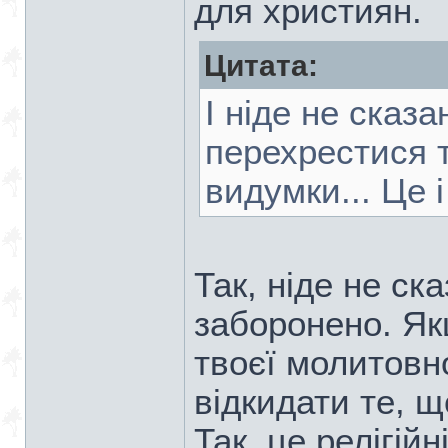
для християн.
Цитата:
І ніде не сказа
перехрестися т
видумки... Це і 
Так, ніде не ска
заборонено. Якщ
твоєї молитовно
відкидати те, 
Так, це релігійн