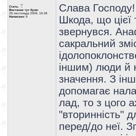
Слава Господу!
Стать:
Востаннє тут були:
29 листопада 2009, 16:38
Шкода, що цієї 
Написано:
9
звернувся. Ана
сакральний зміс
ідолопоклонств
іншим) люди й 
значення. З інш
допомагає нал
лад, то з цого а
"вторинність" 
перед/до неї. 