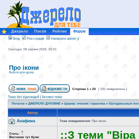
Джерело
Поезія
Рейтинг
Форум
Вхід
Реєстрація
Написати admin`у
Сьогодні: 09 серпня 2026, 20:01
Про ікони
Версія для друку
Сторінка
1
з
20
[ 291 повідомлень ]
Теми без відповідей
|
Активні теми
Початок
»
ДЖЕРЕЛО ДУХОВНЕ
»
Церква: вчення і практика
»
Ортодоксальні пог
Автор
Анафема
Тема повідомлення:
Про ікони
::З теми "Віра і
Стать:
Востаннє тут були: