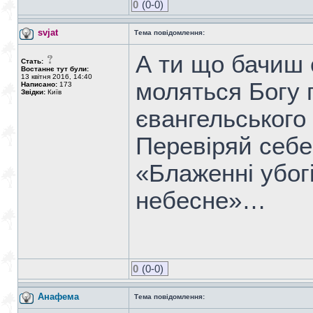
0
(0-0)
svjat
Тема повідомлення:
А ти що бачиш с
Стать:
Востаннє тут були:
13 квітня 2016, 14:40
моляться Богу 
Написано:
173
Звідки:
Київ
євангельського 
Перевіряй себе
«Блаженні убогі
небесне»…
0
(0-0)
Анафема
Тема повідомлення: