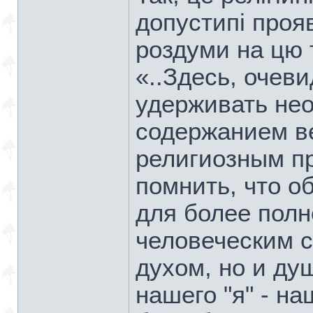
допустипі проя
роздуми на цю 
«..Здесь, очев
удерживать не
содержанием в
религиозным п
помнить, что о
для более пол
человеческим с
духом, но и ду
нашего "я" - н