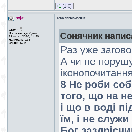
+1
(1-0)
svjat
Тема повідомлення:
Стать:
Сонячник напис
Востаннє тут були:
13 квітня 2016, 14:40
Написано:
173
Звідки:
Київ
Раз уже загово
А чи не поруш
іконопочитанн
8 Не роби соб
того, що на не
і що в воді п
їм, і не служи
Бог заздрісни