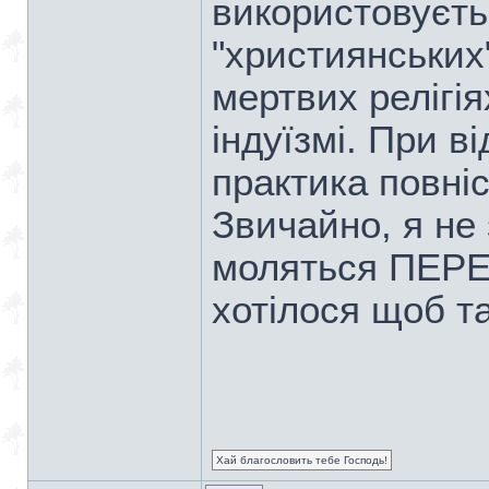
використовуєть
"християнських"
мертвих релігія
індуїзмі. При ві
практика повні
Звичайно, я не
моляться ПЕРЕД
хотілося щоб та
Хай благословить тебе Господь!