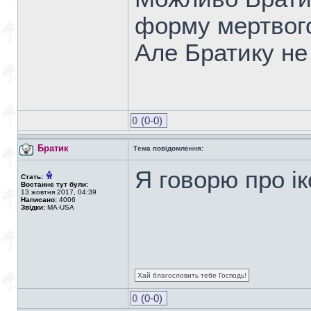
форму мертвого
Але Братику не в
0
(0-0)
Братик
Тема повідомлення:
Я говорю про ік
Стать:
Востаннє тут були:
13 жовтня 2017, 04:39
Написано:
4006
Звідки:
MA-USA
Хай благословить тебе Господь!
0
(0-0)