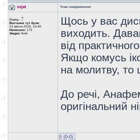
svjat
Тема повідомлення:
Щось у вас дис
Стать:
Востаннє тут були:
13 квітня 2016, 14:40
виходить. Дава
Написано:
173
Звідки:
Київ
від практичного
Якщо комусь ік
на молитву, то
До речі, Анафе
оригінальний ні
0
(0-0)