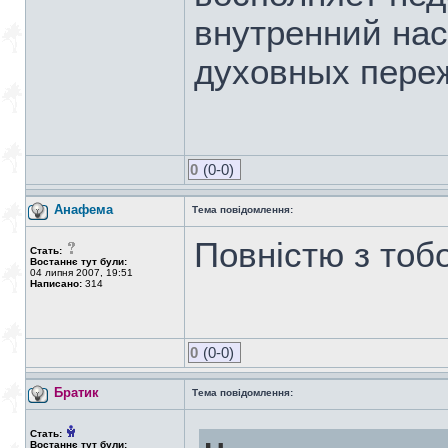
внутренний нас
духовных пере
0
(0-0)
Анафема
Тема повідомлення:
Повністю з тобо
Стать:
Востаннє тут були:
04 липня 2007, 19:51
Написано:
314
0
(0-0)
Братик
Тема повідомлення:
Стать:
Востаннє тут були: