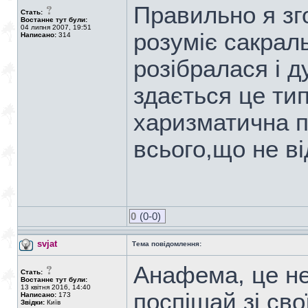
Правильно я зг
Стать:
Востаннє тут були:
04 липня 2007, 19:51
розуміє сакраль
Написано:
314
розібралася і д
здається це ти
харизматична п
всього,що не в
0
(0-0)
svjat
Тема повідомлення:
Анафема, це не
Стать:
Востаннє тут були:
13 квітня 2016, 14:40
поспішай зі св
Написано:
173
Звідки:
Київ