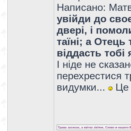
Написано: Мат
увійди до своє
двері, і помол
таїні; а Отець
віддасть тобі 
І ніде не сказан
перехрестися т
видумки...
Це і
Трава засихає, а квітка зів'яне, Слово ж нашого 