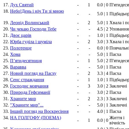
17.
Дух Святий
-
1
0.0 | 0
П'ятидес
18.
Небо!День і ніч Ти зі мною
-
-
5.0 | 1
Підбадьо
19.
Леонід Волинський
-
2
5.0 | 1
Хвала і п
20.
Чи чекаю Господи Тебе
-
-
4.5 | 2
Уповання
21.
Двоє царів
-
-
1.0 | 1
Підбадьо
22.
Юрба гуділа і шуміла
-
2
3.0 | 3
Хвала і п
23.
Полотенце
-
-
0.0 | 0
Повчальн
24.
Хома
-
-
5.0 | 1
Пасха
25.
Пʼятидесятниця
-
1
5.0 | 2
П'ятидес
26.
Варавва
-
-
5.0 | 1
Пасха
27.
Новий погляд на Пасху
-
2
3.3 | 4
Пасха
28.
Сенс страждання
-
1
1.0 | 1
Підбадьо
29.
Господнє мовчання
-
3
3.0 | 2
Закличні
30.
Природа Гефсиманії
-
-
3.0 | 2
Пасха
31.
Храните мир
-
2
2.3 | 3
Закличні
32.
"Храните мир"...
-
-
5.0 | 1
Закличні
33.
Інший погляд на Воскресіння
-
-
4.0 | 1
Пасха
34.
НА ГОЛГОФУ (ПОЕМА)
Життя і
-
1
0.0 | 0
вічність