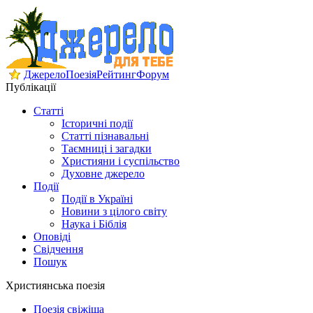
Джерело
Поезія
Рейтинг
Форум
Публікації
Статті
Історичні події
Статті пізнавальні
Таємниці і загадки
Християни і суспільство
Духовне джерело
Події
Події в Україні
Новини з цілого світу
Наука і Біблія
Оповіді
Свідчення
Пошук
Християнська поезія
Поезія свіжіша