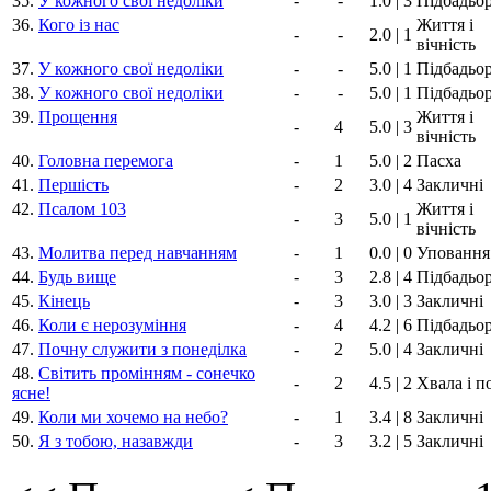
35.
У кожного свої недоліки
-
-
1.0 | 3
Підбадьо
36.
Кого із нас
Життя і
-
-
2.0 | 1
вічність
37.
У кожного свої недоліки
-
-
5.0 | 1
Підбадьо
38.
У кожного свої недоліки
-
-
5.0 | 1
Підбадьо
39.
Прощення
Життя і
-
4
5.0 | 3
вічність
40.
Головна перемога
-
1
5.0 | 2
Пасха
41.
Першість
-
2
3.0 | 4
Закличні
42.
Псалом 103
Життя і
-
3
5.0 | 1
вічність
43.
Молитва перед навчанням
-
1
0.0 | 0
Уповання
44.
Будь вище
-
3
2.8 | 4
Підбадьо
45.
Кінець
-
3
3.0 | 3
Закличні
46.
Коли є нерозуміння
-
4
4.2 | 6
Підбадьо
47.
Почну служити з понеділка
-
2
5.0 | 4
Закличні
48.
Світить промінням - сонечко
-
2
4.5 | 2
Хвала і п
ясне!
49.
Коли ми хочемо на небо?
-
1
3.4 | 8
Закличні
50.
Я з тобою, назавжди
-
3
3.2 | 5
Закличні