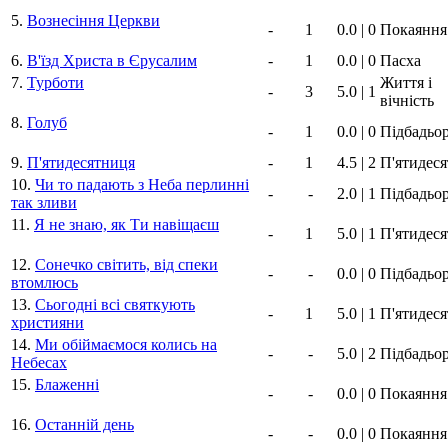
5.
Вознесіння Церкви
-
1
0.0 | 0
Покаяння
6.
В'їзд Христа в Єрусалим
-
1
0.0 | 0
Пасха
7.
Турботи
Життя і
-
3
5.0 | 1
вічність
8.
Голуб
-
1
0.0 | 0
Підбадьо
9.
П'ятидесятниця
-
1
4.5 | 2
П'ятидес
10.
Чи то падають з Неба перлинні
-
-
2.0 | 1
Підбадьо
так зливи
11.
Я не знаю, як Ти навіщаєш
-
1
5.0 | 1
П'ятидес
12.
Сонечко світить, від спеки
-
-
0.0 | 0
Підбадьо
втомлюсь
13.
Сьогодні всі святкують
-
1
5.0 | 1
П'ятидес
християни
14.
Ми обіймаємося колись на
-
-
5.0 | 2
Підбадьо
Небесах
15.
Блаженні
-
-
0.0 | 0
Покаяння
16.
Останній день
-
-
0.0 | 0
Покаяння