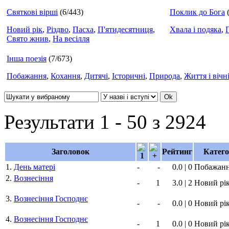
Святкові вірші
(6/443)
Поклик до Бога
Новий рік
,
Різдво
,
Пасха
,
П'ятидесятниця
,
Хвала і подяка
,
Свято жнив
,
На весілля
Інша поезія
(7/673)
Побажання
,
Кохання
,
Дитячі
,
Історичні
,
Природа
,
Життя і вічн
Результати 1 - 50 з 2924
Заголовок
Рейтинг
Катего
1.
День матері
-
-
0.0 | 0
Побажан
2.
Вознесіння
-
1
3.0 | 2
Новий рі
3.
Вознесіння Господнє
-
-
0.0 | 0
Новий рі
4.
Вознесіння Господнє
-
1
0.0 | 0
Новий рі