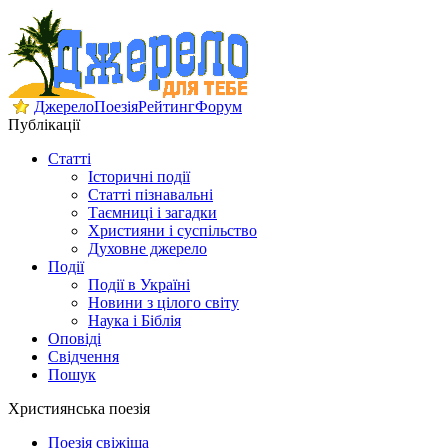
Джерело
Поезія
Рейтинг
Форум
Публікації
Статті
Історичні події
Статті пізнавальні
Таємниці і загадки
Християни і суспільство
Духовне джерело
Події
Події в Україні
Новини з цілого світу
Наука і Біблія
Оповіді
Свідчення
Пошук
Християнська поезія
Поезія свіжіша