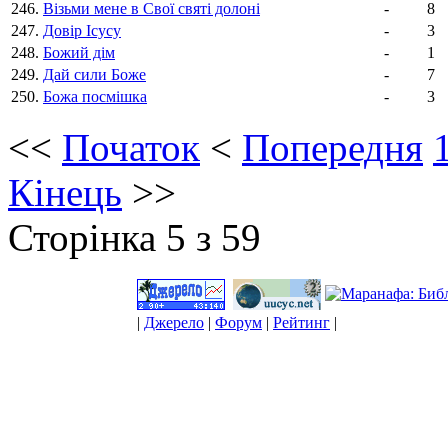
246.
Візьми мене в Свої святі долоні
-
8
247.
Довір Ісусу
-
3
248.
Божий дім
-
1
249.
Дай сили Боже
-
7
250.
Божа посмiшка
-
3
<<
Початок
<
Попередня
Кінець
>>
Сторінка 5 з 59
|
Джерело
|
Форум
|
Рейтинг
|