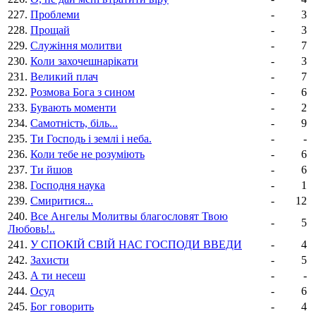
227.
Проблеми
-
3
228.
Прощай
-
3
229.
Служіння молитви
-
7
230.
Коли захочешнарікати
-
3
231.
Великий плач
-
7
232.
Розмова Бога з сином
-
6
233.
Бувають моменти
-
2
234.
Самотність, біль...
-
9
235.
Ти Господь і землі і неба.
-
-
236.
Коли тебе не розуміють
-
6
237.
Ти йшов
-
6
238.
Господня наука
-
1
239.
Смиритися...
-
12
240.
Все Ангелы Молитвы благословят Твою
-
5
Любовь!..
241.
У СПОКІЙ СВІЙ НАС ГОСПОДИ ВВЕДИ
-
4
242.
Захисти
-
5
243.
А ти несеш
-
-
244.
Осуд
-
6
245.
Бог говорить
-
4