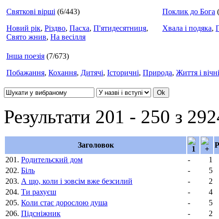
Святкові вірші
(6/443)
Поклик до Бога
Новий рік
,
Різдво
,
Пасха
,
П'ятидесятниця
,
Хвала і подяка
,
Свято жнив
,
На весілля
Інша поезія
(7/673)
Побажання
,
Кохання
,
Дитячі
,
Історичні
,
Природа
,
Життя і вічн
Результати 201 - 250 з 292
Заголовок
Р
201.
Родительский дом
-
1
202.
Біль
-
5
203.
А що, коли і зовсім вже безсилий
-
2
204.
Ти рахуєш
-
4
205.
Коли стає дорослою душа
-
5
206.
Підсніжник
-
2