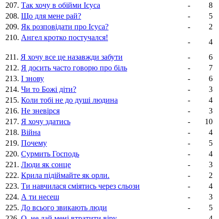
207.
Так хочу в обійми Ісуса
-
8
208.
Що для мене рай?
-
5
209.
Як розповідати про Ісуса?
-
2
210.
Ангел кротко постучался!
-
4
211.
Я хочу все це назавжди забути
-
6
212.
Я досить часто говорю про біль
-
7
213.
І знову
-
6
214.
Чи то Божі діти?
-
3
215.
Коли тобі не до душі людина
-
4
216.
Не зневірся
-
3
217.
Я хочу здатись
-
10
218.
Війна
-
4
219.
Почему
-
5
220.
Сурмить Господь
-
4
221.
Люди як сонце
-
3
222.
Крила підіймайте як орли.
-
2
223.
Ти навчилася сміятись через сльози
-
4
224.
А ти несеш
-
3
225.
До всього звикають люди
-
5
226.
О, не дай менi втратити вiру
-
4