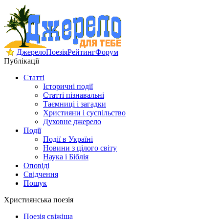
Джерело
Поезія
Рейтинг
Форум
Публікації
Статті
Історичні події
Статті пізнавальні
Таємниці і загадки
Християни і суспільство
Духовне джерело
Події
Події в Україні
Новини з цілого світу
Наука і Біблія
Оповіді
Свідчення
Пошук
Християнська поезія
Поезія свіжіша