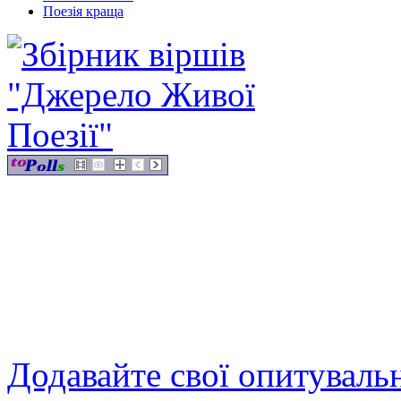
Поезія краща
Додавайте свої опитуваль