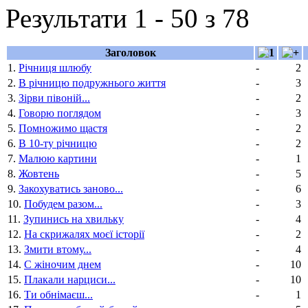
Результати 1 - 50 з 78
Заголовок
1.
Річниця шлюбу
-
2
2.
В річницю подружнього життя
-
3
3.
Зірви півоній...
-
2
4.
Говорю поглядом
-
3
5.
Помножимо щастя
-
2
6.
В 10-ту річницю
-
2
7.
Малюю картини
-
1
8.
Жовтень
-
5
9.
Закохуватись заново...
-
6
10.
Побудем разом...
-
3
11.
Зупинись на хвильку
-
4
12.
На скрижалях моєї історії
-
2
13.
Змити втому...
-
4
14.
С жіночим днем
-
10
15.
Плакали нарциси...
-
10
16.
Ти обнімаєш...
-
1