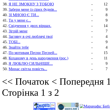
38.
Я НЕ ЗМОКНУ З ТОБОЮ
-
12
39.
Забери мене із сірих буднів...
-
9
40.
ЗІ МНОЮ Є ТИ...
-
8
41.
Ти у мене є...
-
9
42.
Свідчення у двох віршах.
-
14
43.
Зігрій мене
-
7
44.
Загляну в очі люблячі твої
-
4
45.
ТОБІ...
-
9
46.
Знайти тебе
-
4
47.
По мотивам Песни Песней...
-
15
48.
Коханому в день народження (рос.)
-
11
49.
Я ЛЮБЛЮ СИЛЬНІШЕ...
-
9
50.
Минає світла повість...
-
7
<<
Початок
<
Попередня
Сторінка 1 з 2