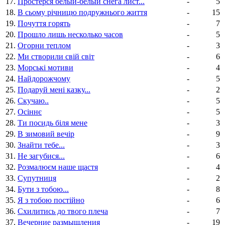
17.
Простерся белый-белый снега лист...
-
5
18.
В сьому річницю подружнього життя
-
15
19.
Почуття горять
-
7
20.
Прошло лишь несколько часов
-
5
21.
Огорни теплом
-
3
22.
Ми створили свій світ
-
6
23.
Морські мотиви
-
4
24.
Найдорожчому
-
5
25.
Подаруй мені казку...
-
2
26.
Скучаю..
-
5
27.
Осіннє
-
5
28.
Ти посидь біля мене
-
3
29.
В зимовий вечір
-
9
30.
Знайти тебе...
-
3
31.
Не загубися...
-
6
32.
Розмалюєм наше щастя
-
4
33.
Супутниця
-
2
34.
Бути з тобою...
-
8
35.
Я з тобою постійно
-
6
36.
Схилитись до твого плеча
-
7
37.
Вечерние размышления
-
19