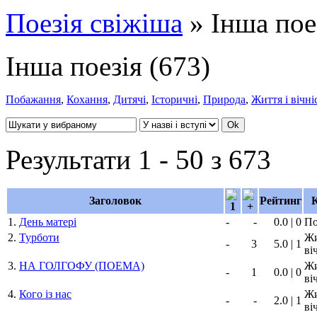
Поезія свіжіша
» Інша пое
Інша поезія
(673)
Побажання
,
Кохання
,
Дитячі
,
Історичні
,
Природа
,
Життя і вічні
Результати 1 - 50 з 673
Заголовок
Рейтинг
К
1.
День матері
-
-
0.0 | 0
По
2.
Турботи
Жи
-
3
5.0 | 1
ві
3.
НА ГОЛГОФУ (ПОЕМА)
Жи
-
1
0.0 | 0
ві
4.
Кого із нас
Жи
-
-
2.0 | 1
ві