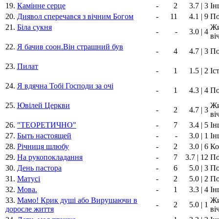
19.
Камінне серце
-
2
3.7 | 3
Ін
20.
Диявол сперечався з вічним Богом
-
11
4.1 | 9
По
21.
Біла сукня
Жи
-
-
3.0 | 4
ві
22.
Я бачив соон.Він страшний був
-
4
4.7 | 3
По
23.
Пилат
-
1
1.5 | 2
Іс
24.
Я вдячна Тобі Господи за очі
-
1
4.3 | 4
По
25.
Ювілей Церкви
Жи
-
2
4.7 | 3
ві
26.
"ТЕОРЕТИЧНО"
-
7
3.4 | 5
Ін
27.
Быть настоящей
-
-
3.0 | 1
Ін
28.
Річниця шлюбу
-
2
3.0 | 6
Ко
29.
На рукопокладання
-
7
3.7 | 12
По
30.
День пастора
-
6
5.0 | 3
По
31.
Матусi
-
2
5.0 | 2
По
32.
Мова.
-
1
3.3 | 4
Ін
33.
Мамо! Крик душi або Вирушаючи в
Жи
-
2
5.0 | 1
доросле життя
ві