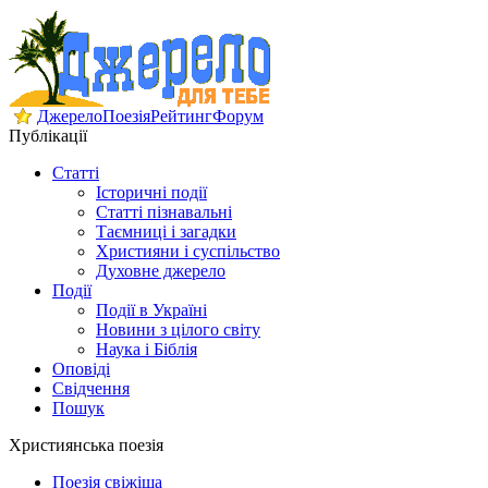
Джерело
Поезія
Рейтинг
Форум
Публікації
Статті
Історичні події
Статті пізнавальні
Таємниці і загадки
Християни і суспільство
Духовне джерело
Події
Події в Україні
Новини з цілого світу
Наука і Біблія
Оповіді
Свідчення
Пошук
Християнська поезія
Поезія свіжіша