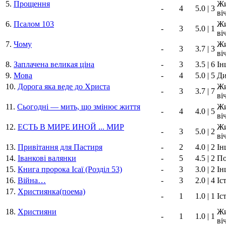
5.
Прощення
Жи
-
4
5.0 | 3
ві
6.
Псалом 103
Жи
-
3
5.0 | 1
ві
7.
Чому
Жи
-
3
3.7 | 3
ві
8.
Заплачена великая ціна
-
3
3.5 | 6
Ін
9.
Мова
-
4
5.0 | 5
Ди
10.
Дорога яка веде до Христа
Жи
-
3
3.7 | 7
ві
11.
Сьогодні — мить, що змінює життя
Жи
-
4
4.0 | 5
ві
12.
ЕСТЬ В МИРЕ ИНОЙ ... МИР
Жи
-
3
5.0 | 2
ві
13.
Привітання для Пастиря
-
2
4.0 | 2
Ін
14.
Іванкові валянки
-
5
4.5 | 2
По
15.
Книга пророка Ісаї (Розділ 53)
-
3
3.0 | 2
Ін
16.
Війна…
-
3
2.0 | 4
Іс
17.
Християнка(поема)
-
1
1.0 | 1
Іс
18.
Християни
Жи
-
1
1.0 | 1
ві