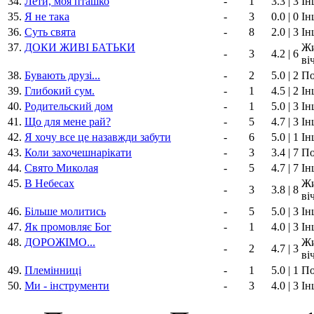
34.
Лети, моя пташко
-
1
3.3 | 3
Ін
35.
Я не така
-
3
0.0 | 0
Ін
36.
Суть свята
-
8
2.0 | 3
Ін
37.
ДОКИ ЖИВІ БАТЬКИ
Жи
-
3
4.2 | 6
ві
38.
Бувають друзi...
-
2
5.0 | 2
По
39.
Глибокий сум.
-
1
4.5 | 2
Ін
40.
Родительский дом
-
1
5.0 | 3
Ін
41.
Що для мене рай?
-
5
4.7 | 3
Ін
42.
Я хочу все це назавжди забути
-
6
5.0 | 1
Ін
43.
Коли захочешнарікати
-
3
3.4 | 7
По
44.
Свято Миколая
-
5
4.7 | 7
Ін
45.
В Небесах
Жи
-
3
3.8 | 8
ві
46.
Більше молитись
-
5
5.0 | 3
Ін
47.
Як промовляє Бог
-
1
4.0 | 3
Ін
48.
ДОРОЖІМО...
Жи
-
2
4.7 | 3
ві
49.
Племінниці
-
1
5.0 | 1
По
50.
Ми - інструменти
-
3
4.0 | 3
Ін