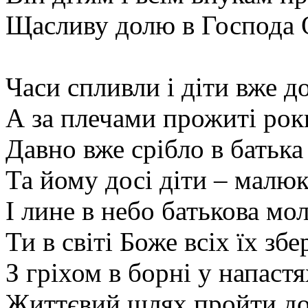
Щасливу долю в Господа 
Часи спливли і діти вже д
А за плечами прожиті рок
Давно вже срібло в батька
Та йому досі діти – малю
І лине в небо батькова мо
Ти в світі Боже всіх їх зб
З гріхом в борні у напастя
Життєвий шлях пройти д