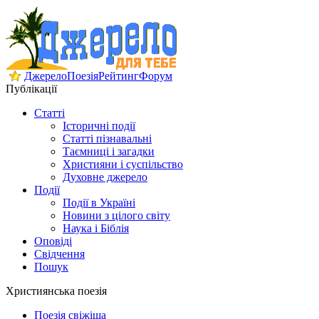
Джерело
Поезія
Рейтинг
Форум
Публікації
Статті
Історичні події
Статті пізнавальні
Таємниці і загадки
Християни і суспільство
Духовне джерело
Події
Події в Україні
Новини з цілого світу
Наука і Біблія
Оповіді
Свідчення
Пошук
Християнська поезія
Поезія свіжіша