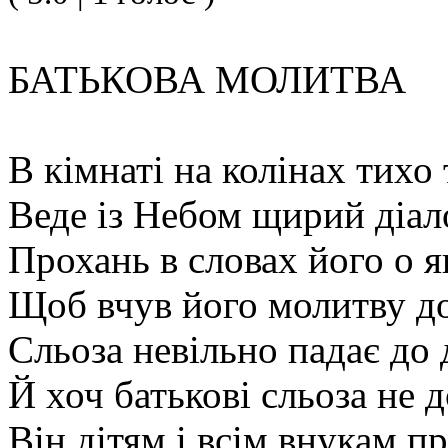
БАТЬКОВА МОЛИТВА
В кімнаті на колінах тихо 
Веде із Небом щирий діал
Прохань в словах його о я
Щоб вчув його молитву д
Сльоза невільно падає до 
Й хоч батькові сльоза не 
Він дітям і всім внукам п