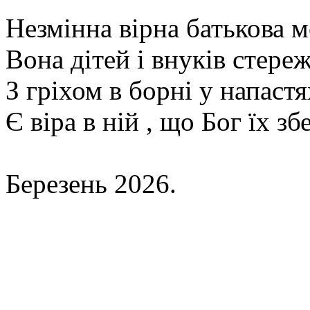
Незмінна вірна батькова 
Вона дітей і внуків стере
З гріхом в борні у напастя
Є віра в ній , що Бог їх зб
Березень 2026.