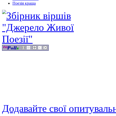
Поезія краща
Додавайте свої опитуваль