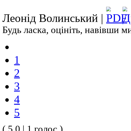
Леонід Волинський |
Будь ласка, оцініть, навівши 
1
2
3
4
5
( 5.0 | 1 голос )