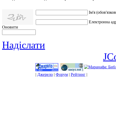
Ім'я (обов'язков
Електронна адр
Оновити
Надіслати
JC
|
Джерело
|
Форум
|
Рейтинг
|