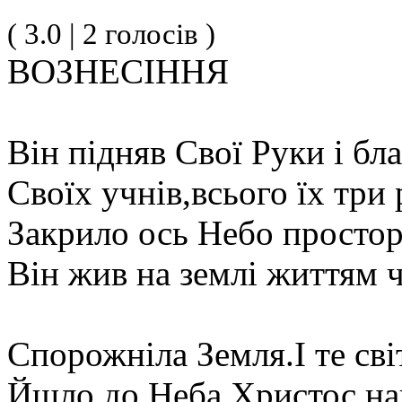
( 3.0 | 2 голосів )
ВОЗНЕСІННЯ
Він підняв Свої Руки і бл
Своїх учнів,всього їх три 
Закрило ось Небо простор
Він жив на землі життям 
Спорожніла Земля.І те сві
Йшло до Неба,Христос наш