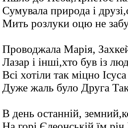
Сумувала природа і друзі,
Мить розлуки оцю не забу
Проводжала Марія, Захке
Лазар і інші,хто був із лю
Всі хотіли так міцно Ісуса
Дуже жаль було Друга Так
В день останній, земний,
На горі Єлеонській їм річ 