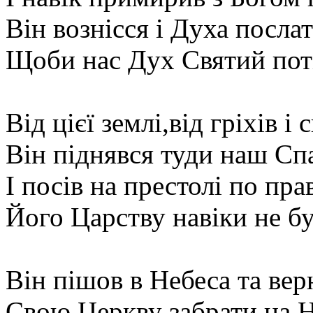
Він вознісся і Духа послат
Щоби нас Дух Святий поті
Від цієї землі,від гріхів і 
Він піднявся туди наш Спа
І посів на престолі по пра
Його Царству навіки не бу
Він пішов в Небеса та вер
Свою Церкву забрати на Н