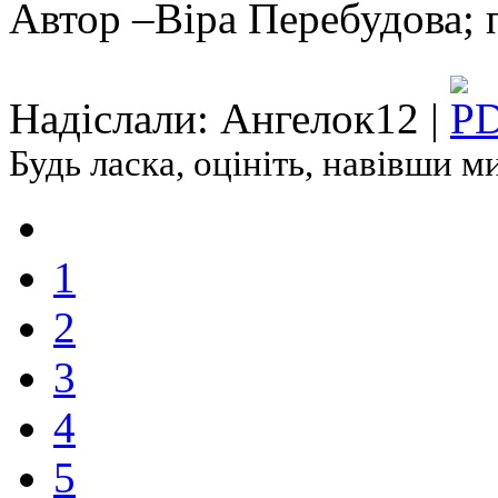
Автор –Віра Перебудова;
Надіслали: Ангелок12 |
Будь ласка, оцініть, навівши 
1
2
3
4
5