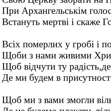
При Архангельськім голосі
Встануть мертві і скаже Г
Всіх померлих у гробі і п
Щоби з нами живими Хрис
Щоб відчути ту радість,де
Де ми будем в присутност
Щоб ми з вами змогли віл
Де не будемо плакати, тіл