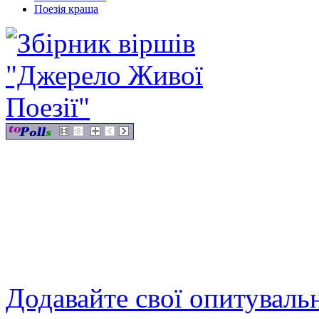
Поезія краща
Додавайте свої опитуваль