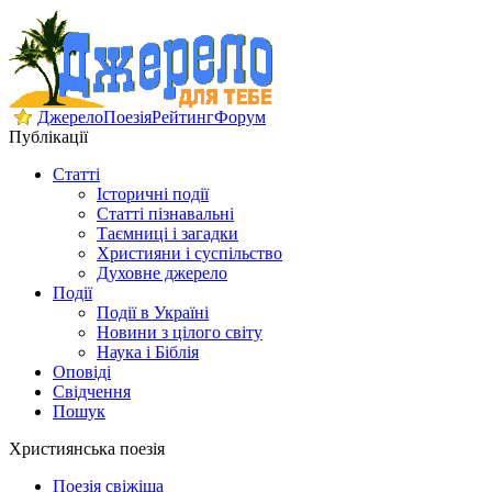
Джерело
Поезія
Рейтинг
Форум
Публікації
Статті
Історичні події
Статті пізнавальні
Таємниці і загадки
Християни і суспільство
Духовне джерело
Події
Події в Україні
Новини з цілого світу
Наука і Біблія
Оповіді
Свідчення
Пошук
Християнська поезія
Поезія свіжіша