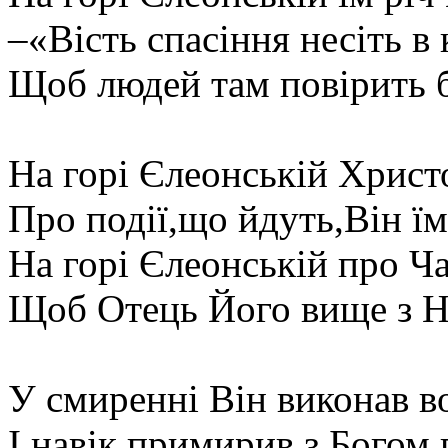
–«Вість спасіння несіть в 
Щоб людей там повірить ба
На горі Єлеонській Христ
Про події,що йдуть,Він їм
На горі Єлеонській про Ч
Щоб Отець Його вище з Не
У смиренні Він виконав 
І навік примирив з Богом 