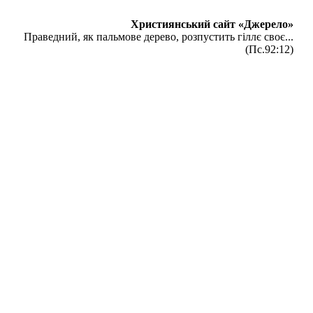
Християнський сайт «Джерело»
Праведний, як пальмове дерево, розпустить гіллє своє...
(Пс.92:12)