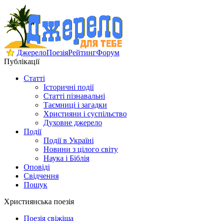
Джерело
Поезія
Рейтинг
Форум
Публікації
Статті
Історичні події
Статті пізнавальні
Таємниці і загадки
Християни і суспільство
Духовне джерело
Події
Події в Україні
Новини з цілого світу
Наука і Біблія
Оповіді
Свідчення
Пошук
Християнська поезія
Поезія свіжіша