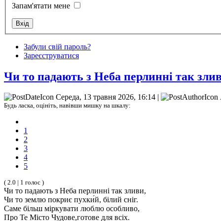
Запам'ятати мене
Забули свій пароль?
Зареєструватися
Чи то падають з Неба перлинні так зли
Середа, 13 травня 2026, 16:14 |
Будь ласка, оцініть, навівши мишку на шкалу:
1
2
3
4
5
( 2.0 | 1 голос )
Чи то падають з Неба перлинні так зливи,
Чи то землю покриє пухки́й, білий сніг.
Саме більш міркувати люблю особливо,
Про Те Місто Чудове,готове для всіх.