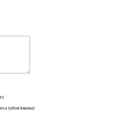
е)
еса (обов'язкова)