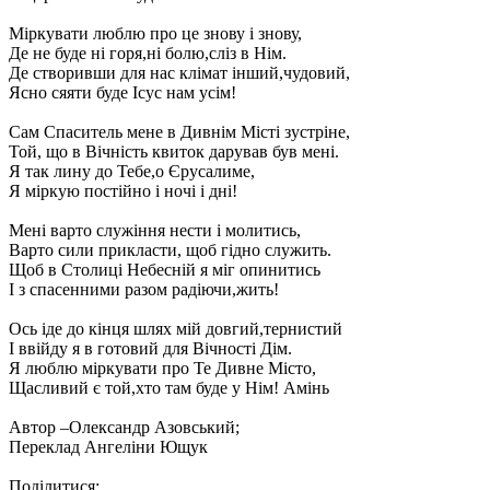
Міркувати люблю про це знову і знову,
Де не буде ні горя,ні болю,сліз в Нім.
Де створивши для нас клімат інший,чудовий,
Ясно сяяти буде Ісус нам усім!
Сам Спаситель мене в Дивнім Місті зустріне,
Той, що в Вічність квиток дарував був мені.
Я так лину до Тебе,о Єрусалиме,
Я міркую постійно і ночі і дні!
Мені варто служіння нести і молитись,
Варто сили прикласти, щоб гідно служить.
Щоб в Столиці Небесній я міг опинитись
І з спасенними разом радіючи,жить!
Ось іде до кінця шлях мій довгий,тернистий
І ввійду я в готовий для Вічності Дім.
Я люблю міркувати про Те Дивне Місто,
Щасливий є той,хто там буде у Нім! Амінь
Автор –Олександр Азовський;
Переклад Ангеліни Ющук
Поділитися: