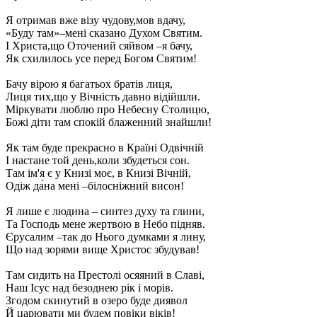
Я отримав вже візу чудову,мов вдачу,
«Буду там»–мені сказано Духом Святим.
І Христа,що Оточений сяйвом –я бачу,
Як схилилось усе перед Богом Святим!
Бачу вірою я багатьох братів лиця,
Лиця тих,що у Вічність давно відійшли.
Міркувати люблю про Небесну Столицю,
Божі діти там спокій блаженний знайшли!
Як там буде прекрасно в Країні Одвічній
І настане той день,коли збудеться сон.
Там ім'я є у Книзі моє, в Книзі Вічній,
Одіж да́на мені –білосніжний висон!
Я лише є людина – синтез духу та глини,
Та Господь мене жертвою в Небо підняв.
Єрусалим –так до Нього думками я лину,
Що над зорями вище Христос збудував!
Там сидить на Престолі осяяний в Славі,
Наш Ісус над безоднею рік і морів.
Згодом скинутий в озеро буде диявол
Й царювати ми будем повіки віків!