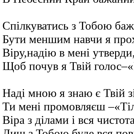
Спілкуватись з Тобою ба
Бути меншим навчи я про
Віру,надію в мені утверди
Щоб почув я Твій голос–«
Наді мною я знаю є Твій з
Ти мені промовляєш –«Тіл
Віра з ділами і вся чистота
Лиш з Тобою буде вся пов