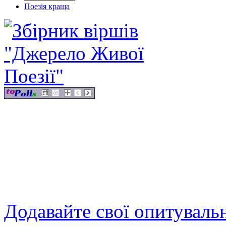
Поезія краща
Додавайте свої опитуваль