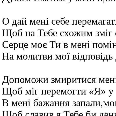
О дай мені себе перемагат
Щоб на Тебе схожим зміг 
Серце моє Ти в мені помі
На молитви мої відповідь 
Допоможи змиритися мені
Щоб міг перемогти «Я» у 
В мені бажання запали,мов
Щоб славив я Тебе би день