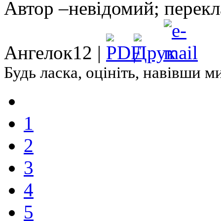
Автор –невідомий; перек
Ангелок12 |
Будь ласка, оцініть, навівши 
1
2
3
4
5