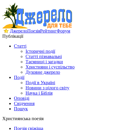
Джерело
Поезія
Рейтинг
Форум
Публікації
Статті
Історичні події
Статті пізнавальні
Таємниці і загадки
Християни і суспільство
Духовне джерело
Події
Події в Україні
Новини з цілого світу
Наука і Біблія
Оповіді
Свідчення
Пошук
Християнська поезія
Поезія свіжіша