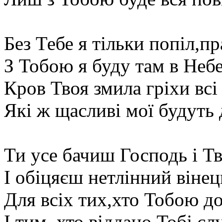
Без Тебе я тільки попіл,пр
З Тобою я буду там в Небе
Кров Твоя змила гріхи всі 
Які ж щасливі мої будуть 
Ти усе бачиш Господь і Т
І обіцяєш нетлінний вінец
Для всіх тих,хто Тобою д
І тим, хто віддано Тобі сл