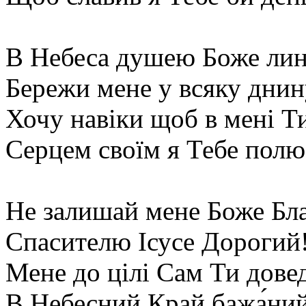
В Небеса душею Боже лин
Бережи мене у всяку днин
Хочу навіки щоб в мені Т
Серцем своїм я Тебе полю
Не залишай мене Боже Бл
Спасителю Ісусе Дорогий
Мене до цілі Сам Ти дове
В Небесний Край бажа́ни