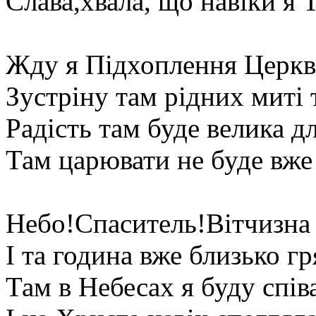
Слава,хвала, що навіки я Т
Жду я Підхоплення Церкв
Зустріну там рідних миті т
Радість там буде велика дл
Там царювати не буде вже 
Небо!Спаситель!Вітчизна
І та година вже близько гр
Там в Небесах я буду спів