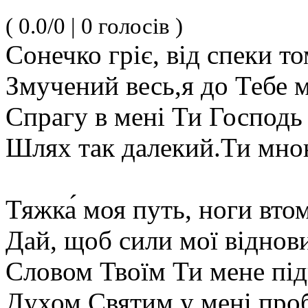
( 0.0/0 | 0 голосів )
Сонечко гріє, від спеки т
Змучений весь,я до Тебе 
Спрагу в мені Ти Господь
Шлях так далекий.Ти мно
Тяжка́ моя путь, ноги вто
Дай, щоб сили мої віднов
Словом Твоїм Ти мене під
Духом Святим у мені про