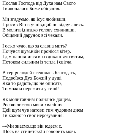
Послав Господь від Духа нам Свого
І виконалось Боже обіцяння.
Ми згадуємо, як Ісус любивши,
Просив Він в учнів,щоб не відлучались.
В молитві,низько голову схиливши,
Обіцяний дарунок всі чекали.
І ось,о чудо, що за славна мить?
Почувся шум,ніби пронісся вітер.
І дім наповнився враз диханням святим,
Потоком сильним із тепла і світла.
В серця людей вселилась Благодать,
Подво́ївся Дух Божий у душі.
Яка то радість,що не описать,
То можна пережити у тиші!
Як молитовним полились дощем,
Росою чистою мови хваління.
Цей шум чув натовп тим чудовим днем
І в кожного своє нерозуміння:
–«Ми знаємо,що він юдеєм є,
Щось на єгипетськІй говорить мові.