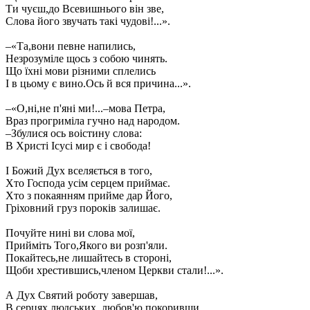
Ти чуєш,до Всевишнього він зве,
Слова його звучать такі чудові!...».
–«Та,вони певне напились,
Незрозуміле щось з собою чинять.
Що їхні мови різними сплелись
І в цьому є вино.Ось й вся причина...».
–«О,ні,не п'яні ми!...–мова Петра,
Враз прогриміла гучно над народом.
–Збулися ось воістину слова:
В Христі Ісусі мир є і свобода!
І Божий Дух вселяється в того,
Хто Господа усім серцем приймає.
Хто з покаянням прийме дар Його,
Гріховний груз пороків залишає.
Почуйте нині ви слова мої,
Прийміть Того,Якого ви розп'яли.
Покайтесь,не лишайтесь в стороні,
Щоби хрестившись,членом Церкви стали!...».
А Дух Святий роботу завершав,
В серцях людських, любов'ю покоривши.