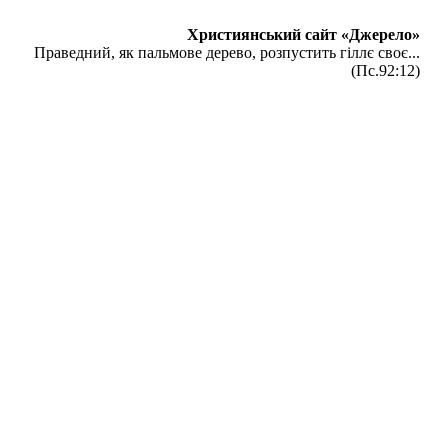
Християнський сайт «Джерело»
Праведний, як пальмове дерево, розпустить гіллє своє...
(Пс.92:12)