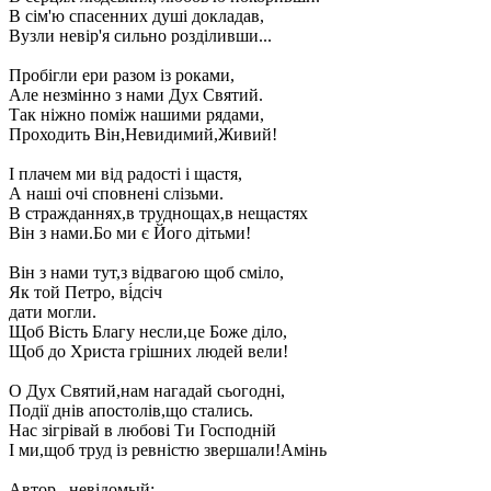
В сім'ю спасенних душі докладав,
Вузли невір'я сильно розділивши...
Пробігли ери разом із роками,
Але незмінно з нами Дух Святий.
Так ніжно поміж нашими рядами,
Проходить Він,Невидимий,Живий!
І плачем ми від радості і щастя,
А наші очі сповнені слізьми.
В стражданнях,в труднощах,в нещастях
Він з нами.Бо ми є Його дітьми!
Він з нами тут,з відвагою щоб сміло,
Як той Петро, ві́дсіч
дати могли.
Щоб Вість Благу несли,це Боже діло,
Щоб до Христа грішних людей вели!
О Дух Святий,нам нагадай сьогодні,
Події днів апостолів,що стались.
Нас зігрівай в любові Ти Господній
І ми,щоб труд із ревністю звершали!Амінь
Автор –невідомый;