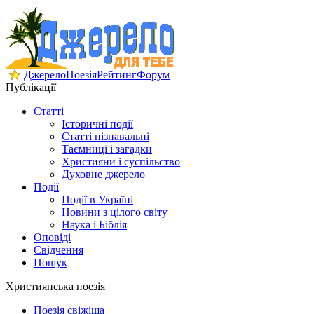
Джерело
Поезія
Рейтинг
Форум
Публікації
Статті
Історичні події
Статті пізнавальні
Таємниці і загадки
Християни і суспільство
Духовне джерело
Події
Події в Україні
Новини з цілого світу
Наука і Біблія
Оповіді
Свідчення
Пошук
Християнська поезія
Поезія свіжіша