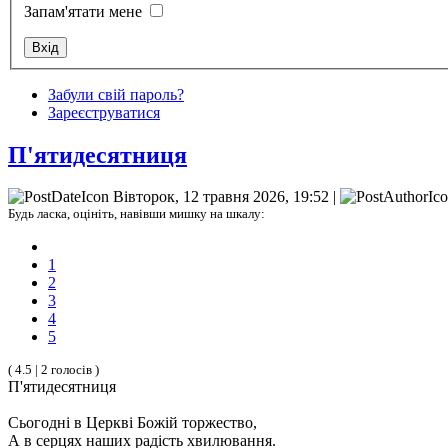
Запам'ятати мене
Забули свій пароль?
Зареєструватися
П'ятидесятниця
Вівторок, 12 травня 2026, 19:52 |
Будь ласка, оцініть, навівши мишку на шкалу:
1
2
3
4
5
( 4.5 | 2 голосів )
П'ятидесятниця
Сьогодні в Церкві Божій торжество,
А в серцях наших радість хвилювання.