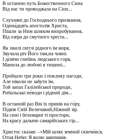
В останню путь Божественного Сина
Від нас ти проводжала на Сіон...
Слухняні до Господнього призвання,
Одина́дцять апостолів Христа,
Пішли за Ним шляхом випробування,
Від озера до смутного хреста...
Як хвилі світлі рідного їм моря,
Звучала річ Його там,на човні.
І ділячи глибінь людського горя,
Манила до любові в тишині...
Пройшло три роки з поклику нагоди,
Але ніколи не забути їм,
Той запах Галілейської природи,
Рибальські не́води і рідний дім...
В останній раз Він їх привів на го́ру,
Підвів Свій Величавий,Ніжний зір.
На сині і безхмарні ті простори,
На красу дальню самарійських гір...
Христос сказав: –«Мій шлях земний скінчи́вся,
Отця Небес Я волю заверши́в.