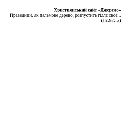
Християнський сайт «Джерело»
Праведний, як пальмове дерево, розпустить гіллє своє...
(Пс.92:12)