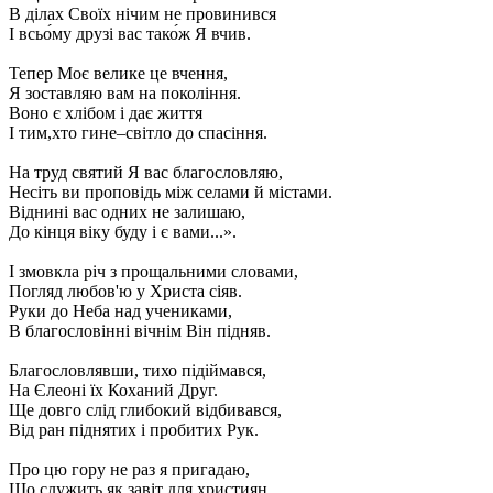
В ділах Своїх нічим не провинився
І всьо́му друзі вас тако́ж Я вчив.
Тепер Моє велике це вчення,
Я зоставляю вам на покоління.
Воно є хлібом і дає життя
І тим,хто гине–світло до спасіння.
На труд святий Я вас благословляю,
Несіть ви проповідь між селами й містами.
Віднині вас одних не залишаю,
До кінця віку буду і є вами...».
І змовкла річ з прощальними словами,
Погляд любов'ю у Христа сіяв.
Руки до Неба над учениками,
В благословінні вічнім Він підняв.
Благословлявши, тихо підіймався,
На Єлеоні їх Коханий Друг.
Ще довго слід глибокий відбивався,
Від ран піднятих і пробитих Рук.
Про цю гору не раз я пригадаю,
Що служить,як завіт для християн.