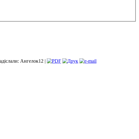
діслали: Ангелок12 |