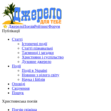
Джерело
Поезія
Рейтинг
Форум
Публікації
Статті
Історичні події
Статті пізнавальні
Таємниці і загадки
Християни і суспільство
Духовне джерело
Події
Події в Україні
Новини з цілого світу
Наука і Біблія
Оповіді
Свідчення
Пошук
Християнська поезія
Поезія свіжіша