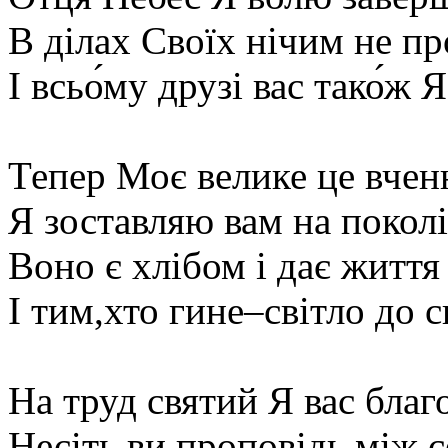
В ділах Своїх нічим не п
І всьо́му друзі вас тако́ж 
Тепер Моє велике це вчен
Я зоставляю вам на поколі
Воно є хлібом і дає життя
І тим,хто гине–світло до с
На труд святий Я вас благ
Несіть ви проповідь між с