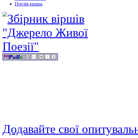
Поезія краща
Додавайте свої опитуваль