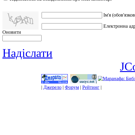
Ім'я (обов'язков
Електронна адр
Оновити
Надіслати
JC
|
Джерело
|
Форум
|
Рейтинг
|