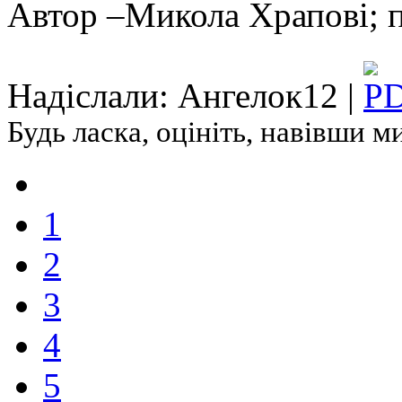
Автор –Микола Храпові; 
Надіслали: Ангелок12 |
Будь ласка, оцініть, навівши 
1
2
3
4
5