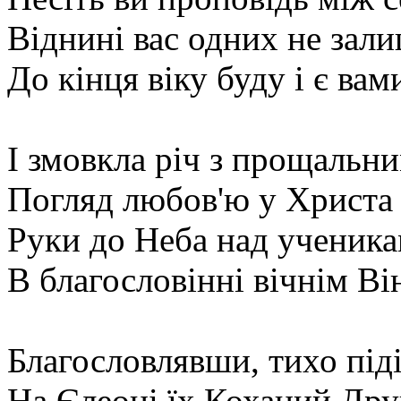
Віднині вас одних не зал
До кінця віку буду і є вами
І змовкла річ з прощальн
Погляд любов'ю у Христа 
Руки до Неба над ученика
В благословінні вічнім Ві
Благословлявши, тихо під
На Єлеоні їх Коханий Дру