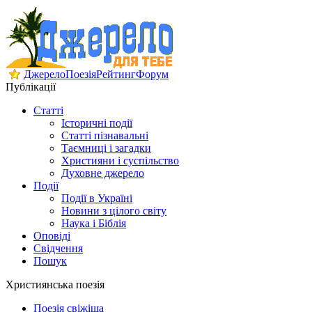
Джерело
Поезія
Рейтинг
Форум
Публікації
Статті
Історичні події
Статті пізнавальні
Таємниці і загадки
Християни і суспільство
Духовне джерело
Події
Події в Україні
Новини з цілого світу
Наука і Біблія
Оповіді
Свідчення
Пошук
Християнська поезія
Поезія свіжіша