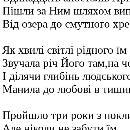
Пішли за Ним шляхом вип
Від озера до смутного хрес
Як хвилі світлі рідного їм
Звучала річ Його там,на ч
І ділячи глибінь людськог
Манила до любові в тишин
Пройшло три роки з покли
Але ніколи не забути їм,