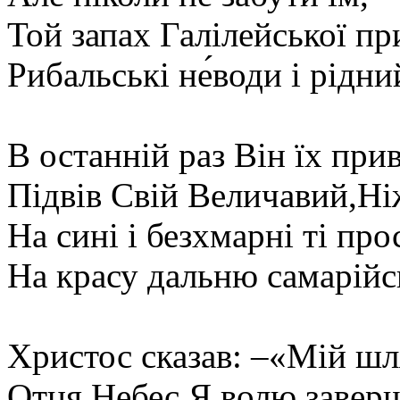
Той запах Галілейської пр
Рибальські не́води і рідний
В останній раз Він їх приві
Підвів Свій Величавий,Ні
На сині і безхмарні ті про
На красу дальню самарійсь
Христос сказав: –«Мій шля
Отця Небес Я волю заверш