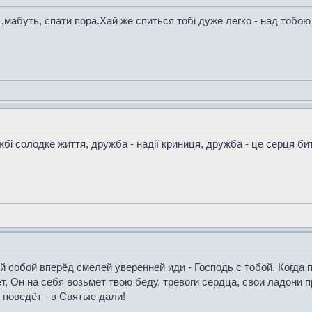
 ,мабуть, спати пора.Хай же спиться тобі дуже легко - над тобою 
ужбі солодке життя, дружба - надії криниця, дружба - це серця би
 собой вперёд смелей уверенней иди - Господь с тобой. Когда пе
, Он на себя возьмет твою беду, тревоги сердца, свои ладони п
 поведёт - в Святые дали!