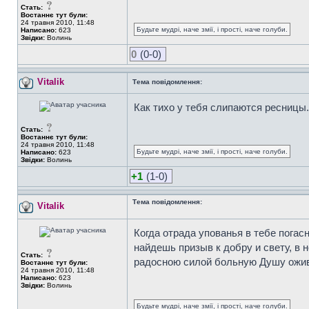
Стать:
Востаннє тут були:
24 травня 2010, 11:48
Будьте мудрі, наче змії, і прості, наче голуби.
Написано:
623
Звідки:
Волинь
0
(0-0)
Vitalik
Тема повідомлення:
Как тихо у тебя слипаются ресницы.
Стать:
Востаннє тут були:
24 травня 2010, 11:48
Будьте мудрі, наче змії, і прості, наче голуби.
Написано:
623
Звідки:
Волинь
+1
(1-0)
Тема повідомлення:
Vitalik
Когда отрада упованья в тебе погасн
найдешь призыв к добру и свету, в
Стать:
радосною силой больную Душу оживи
Востаннє тут були:
24 травня 2010, 11:48
Написано:
623
Звідки:
Волинь
Будьте мудрі, наче змії, і прості, наче голуби.