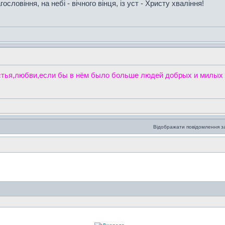
словіння, на небі - вічного вінця, із уст - Христу хваління!
стья,любви,если бы в нём было больше людей добрых и милых 
Відображати повідомлення з