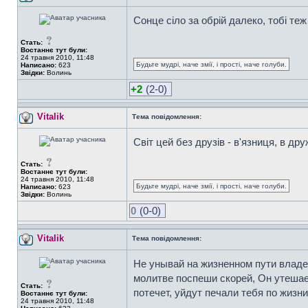
Сонце сіло за обрій далеко, тобі теж
Стать:
Востаннє тут були:
24 травня 2010, 11:48
Будьте мудрі, наче змії, і прості, наче голуби.
Написано:
623
Звідки:
Волинь
+2
(2-0)
Vitalik
Тема повідомлення:
Світ цей без друзів - в'язниця, в др
Стать:
Востаннє тут були:
24 травня 2010, 11:48
Будьте мудрі, наче змії, і прості, наче голуби.
Написано:
623
Звідки:
Волинь
0
(0-0)
Vitalik
Тема повідомлення:
Не унывай на жизненном пути владей
молитве поспеши скорей, Он утешает
Стать:
потечет, уйдут печали тебя по жизни
Востаннє тут були:
24 травня 2010, 11:48