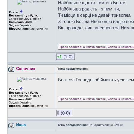
Найбільше щастя - жити з Богом,
Найбільша радість - з ним іти,
Стать:
Ти місця в серці не давай тривогам,
Востаннє тут були:
14 червня 2026, 06:47
З тобою Бог, на Нього всю надію пок
Написано:
4694
Звідки:
Україна
Він проведе, лиш впевнено за Ним ід
Віровизнання:
християнин
Трава засихає, а квітка зів'яне, Слово ж нашого 
+1
(1-0)
Сонячник
Тема повідомлення:
Бо ж очі Господні обіймають усю зем
Стать:
Востаннє тут були:
14 червня 2026, 06:47
Трава засихає, а квітка зів'яне, Слово ж нашого 
Написано:
4694
Звідки:
Україна
Віровизнання:
християнин
0
(0-0)
Инна
Тема повідомлення:
Re: Християнські СМСки