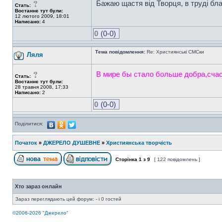
Бажаю щастя від Творця, в труді благо
Стать:
Востаннє тут були:
12 лютого 2009, 18:01
Написано:
4
0
(0-0)
Тема повідомлення:
Re: Християнські СМСки
Ляля
В мире бы стало больше добра,сча
Стать:
Востаннє тут були:
28 травня 2008, 17:33
Написано:
2
0
(0-0)
Поділитися:
Початок
»
ДЖЕРЕЛО ДУШЕВНЕ
»
Християнська творчість
Сторінка
1
з
9
[ 122 повідомлень ]
Хто зараз онлайн
Зараз переглядають цей форум: - і 0 гостей
©2006-2026 "Джерело"