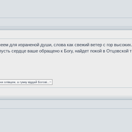
еем для израненой души, слова как свежий ветер с гор высоких
пусть сердце ваше обращено к Богу, найдет покой в Отцовской 
 олівцем, а гумку віддай Богові...~