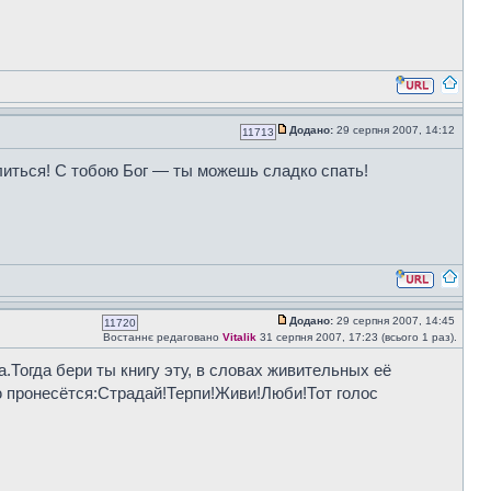
Додано:
29 серпня 2007, 14:12
11713
литься! С тобою Бог — ты можешь сладко спать!
Додано:
29 серпня 2007, 14:45
11720
Востаннє редаговано
Vitalik
31 серпня 2007, 17:23 (всього 1 раз).
а.Тогда бери ты книгу эту, в словах живительных её
ю пронесётся:Страдай!Терпи!Живи!Люби!Тот голос