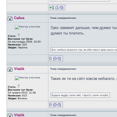
+1
(1-0)
Сабна
Тема повідомлення:
Грех заманит дальше, чем думал ты 
думал ты платить.
Стать:
Востаннє тут були:
04 листопада 2008, 16:00
Написано:
326
Звідки:
Україна
Бог любить кожного так, як ніби нікого крім нього на
0
(0-0)
Vitalik
Тема повідомлення:
Таких як ти на світі зовсім небагато
Стать:
Востаннє тут були:
24 травня 2010, 11:48
Будьте мудрі, наче змії, і прості, наче голуби.
Написано:
623
Звідки:
Волинь
0
(0-0)
Vitalik
Тема повідомлення: