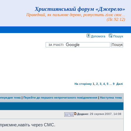
Християнський форум «Джерело»
Праведний, як пальмове дерево, розпустить гіллє своє...
(Пс.92:12)
Допомога
Пошук
На сторінку
1
,
2
,
3
,
4
,
5
...
9
Далі
опередня тема
|
Перейти до першого непрочитаного повідомлення
|
Наступна тема
Додано:
29 серпня 2007, 14:08
11711
 приємне,навіть через СМС.