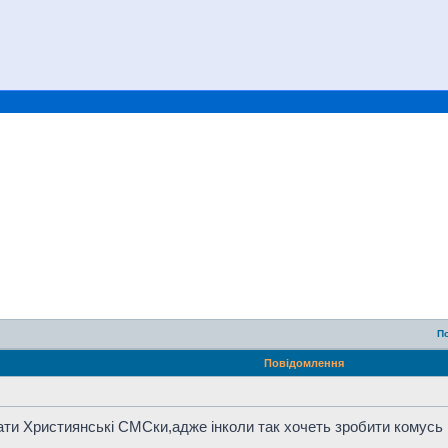
П
Повідомлення
ати Християнські СМСки,адже інколи так хочеть зробити комусь