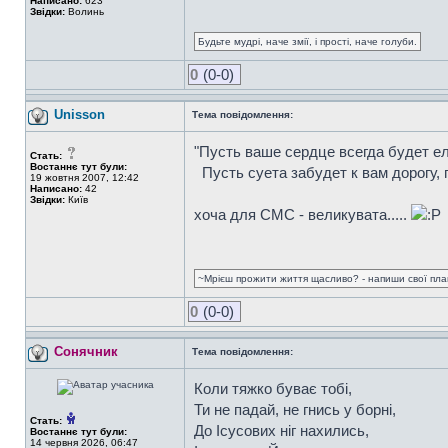
Написано:
623
Звідки:
Волинь
Будьте мудрі, наче змії, і прості, наче голуби.
0
(0-0)
Unisson
Тема повідомлення:
"Пусть ваше сердце всегда будет ел
Стать:
Востаннє тут були:
Пусть суета забудет к вам дорогу, 
19 жовтня 2007, 12:42
Написано:
42
Звідки:
Київ
хоча для СМС - великувата.....
~Мрієш прожити життя щасливо? - напиши свої плани
0
(0-0)
Сонячник
Тема повідомлення:
Коли тяжко буває тобі,
Ти не падай, не гнись у борні,
Стать:
До Ісусових ніг нахились,
Востаннє тут були:
14 червня 2026, 06:47