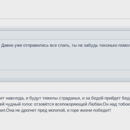
 Давно уже отправились все спать, ты не забудь тихонько помо
ет навсегда, и будут тяжелы страданья, и за бедой прийдет бед
 ней чудный голос отзовётся всепокоряющей Любви.Он над тобо
т.Она не дрогнет пред могилой, и горе жизни победит!