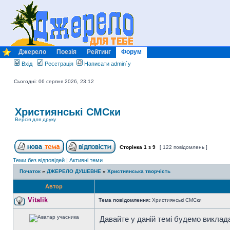
Джерело
Поезія
Рейтинг
Форум
Вхід
Реєстрація
Написати admin`у
Сьогодні: 06 серпня 2026, 23:12
Християнські СМСки
Версія для друку
Сторінка
1
з
9
[ 122 повідомлень ]
Теми без відповідей
|
Активні теми
Початок
»
ДЖЕРЕЛО ДУШЕВНЕ
»
Християнська творчість
Автор
Vitalik
Тема повідомлення:
Християнські СМСки
Давайте у даній темі будемо виклад