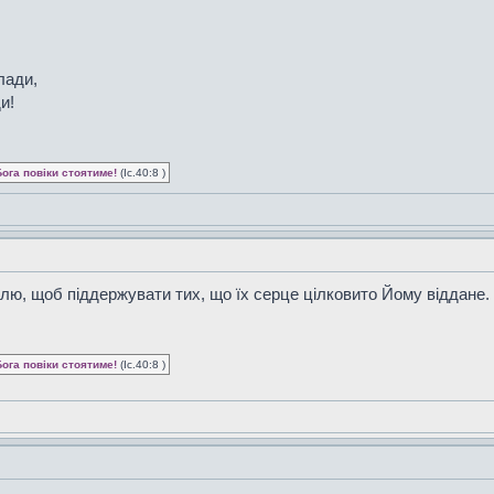
лади,
и!
Бога повіки стоятиме!
(Іс.40:8 )
лю, щоб піддержувати тих, що їх серце цілковито Йому віддане. 
Бога повіки стоятиме!
(Іс.40:8 )