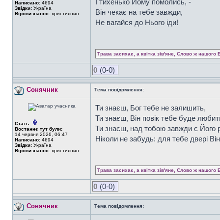
І тихенько Йому помолись, -
Написано:
4694
Звідки:
Україна
Він чекає на тебе завжди,
Віровизнання:
християнин
Не вагайся до Нього іди!
Трава засихає, а квітка зів'яне, Слово ж нашого 
0
(0-0)
Сонячник
Тема повідомлення:
Ти знаєш, Бог тебе не залишить,
Ти знаєш, Він повік тебе буде любит
Стать:
Ти знаєш, над тобою завжди є Його 
Востаннє тут були:
14 червня 2026, 06:47
Ніколи не забудь: для тебе двері Він
Написано:
4694
Звідки:
Україна
Віровизнання:
християнин
Трава засихає, а квітка зів'яне, Слово ж нашого 
0
(0-0)
Сонячник
Тема повідомлення: