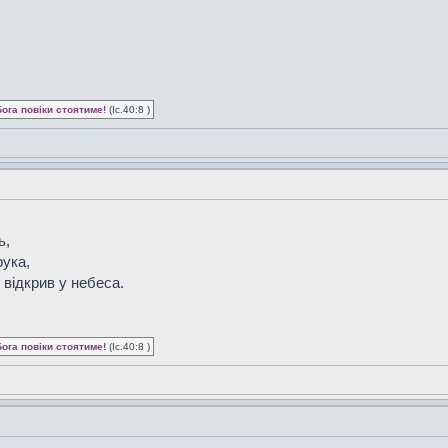
Бога повіки стоятиме!
(Іс.40:8 )
ь,
рука,
 відкрив у небеса.
Бога повіки стоятиме!
(Іс.40:8 )