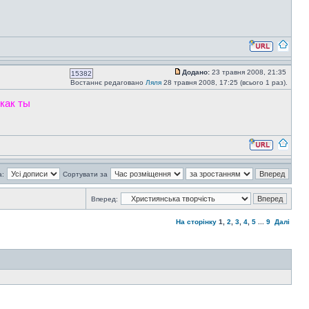
Додано:
23 травня 2008, 21:35
15382
Востаннє редаговано
Ляля
28 травня 2008, 17:25 (всього 1 раз).
как ты
а:
Сортувати за
Вперед:
На сторінку
1
,
2
,
3
,
4
,
5
...
9
Далі