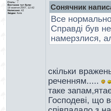
Стать:
Сонячник напис
Востаннє тут були:
19 жовтня 2007, 12:42
Написано:
42
Звідки:
Київ
Все нормально!
Справді був н
намерзлися, а
скільки вражен
реченням.....
таке запам,ятає
Господеві, що в
співпадало з н