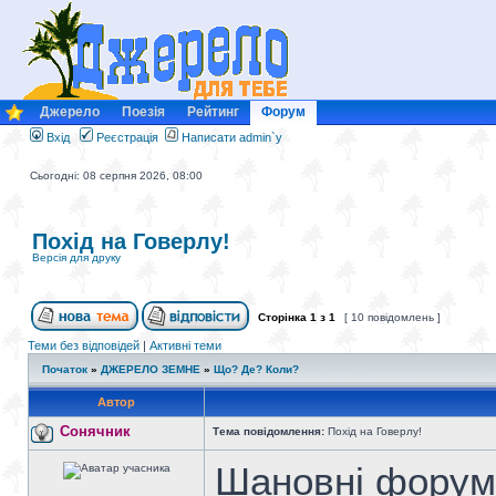
Джерело
Поезія
Рейтинг
Форум
Вхід
Реєстрація
Написати admin`у
Сьогодні: 08 серпня 2026, 08:00
Похід на Говерлу!
Версія для друку
Сторінка
1
з
1
[ 10 повідомлень ]
Теми без відповідей
|
Активні теми
Початок
»
ДЖЕРЕЛО ЗЕМНЕ
»
Що? Де? Коли?
Автор
Сонячник
Тема повідомлення:
Похід на Говерлу!
Шановні форум