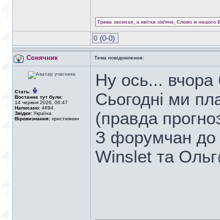
Трава засихає, а квітка зів'яне, Слово ж нашого 
0
(0-0)
Сонячник
Тема повідомлення:
Ну ось... вчора
Стать:
Сьогодні ми пл
Востаннє тут були:
14 червня 2026, 06:47
Написано:
4694
(правда прогно
Звідки:
Україна
Віровизнання:
християнин
З форумчан до 
Winslet та Оль