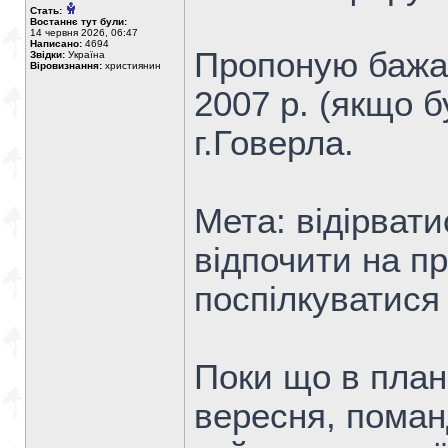
Стать:
Востаннє тут були:
14 червня 2026, 06:47
Написано:
4694
Пропоную бажаю
Звідки:
Україна
Віровизнання:
християнин
2007 р. (якщо б
г.Говерла.
Мета: відірвати
відпочити на п
поспілкуватися 
Поки що в плана
вересня, поман