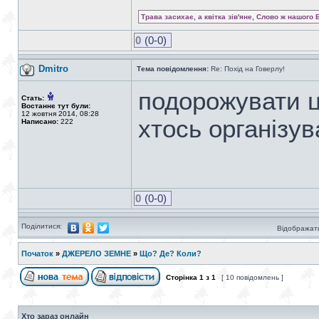
Трава засихає, а квітка зів'яне, Слово ж нашого 
0
(0-0)
Dmitro
Тема повідомлення:
Re: Похід на Говерлу!
подорожувати 
Стать:
Востаннє тут були:
12 жовтня 2014, 08:28
хтось організув
Написано:
222
0
(0-0)
Поділитися:
Відображати
Початок
»
ДЖЕРЕЛО ЗЕМНЕ
»
Що? Де? Коли?
Сторінка
1
з
1
[ 10 повідомлень ]
Хто зараз онлайн