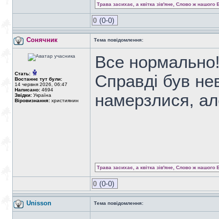
Трава засихає, а квітка зів'яне, Слово ж нашого 
0
(0-0)
Сонячник
Тема повідомлення:
Все нормально!
Стать:
Справді був не
Востаннє тут були:
14 червня 2026, 06:47
Написано:
4694
намерзлися, ал
Звідки:
Україна
Віровизнання:
християнин
Трава засихає, а квітка зів'яне, Слово ж нашого 
0
(0-0)
Unisson
Тема повідомлення: