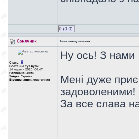
0
(0-0)
Сонячник
Тема повідомлення:
Ну ось! З нами
Стать:
Востаннє тут були:
14 червня 2026, 06:47
Написано:
4694
Мені дуже приє
Звідки:
Україна
Віровизнання:
християнин
задоволеними!
За все слава н