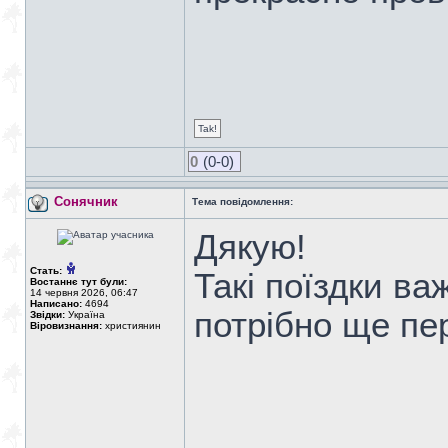
Tak!
0
(0-0)
Сонячник
Тема повідомлення:
Дякую!
Стать:
Такі поїздки ва
Востаннє тут були:
14 червня 2026, 06:47
Написано:
4694
потрібно ще пе
Звідки:
Україна
Віровизнання:
християнин