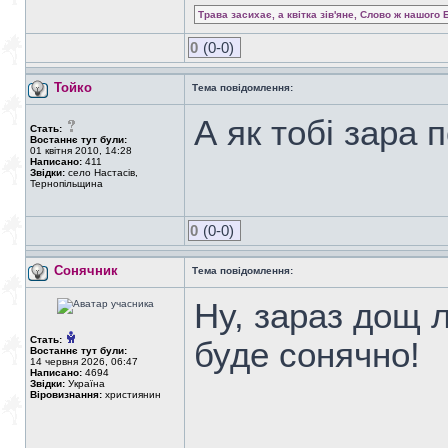
Трава засихає, а квітка зів'яне, Слово ж нашого 
0
(0-0)
Тойко
Тема повідомлення:
А як тобі зара 
Стать:
Востаннє тут були:
01 квітня 2010, 14:28
Написано:
411
Звідки:
село Настасів,
Тернопільщина
0
(0-0)
Сонячник
Тема повідомлення:
Ну, зараз дощ л
Стать:
буде сонячно!
Востаннє тут були:
14 червня 2026, 06:47
Написано:
4694
Звідки:
Україна
Віровизнання:
християнин