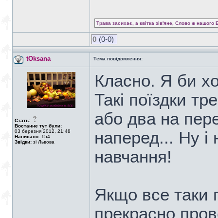
Трава засихає, а квітка зів'яне, Слово ж нашого 
0
(0-0)
tOksana
Тема повідомлення:
Класно. Я би хо
Такі поїздки тр
або два на пер
Стать:
Востаннє тут були:
03 березня 2012, 21:48
наперед... Ну і
Написано:
154
Звідки:
зі Львова
навчання!
Якщо все таки 
прекрасно пров