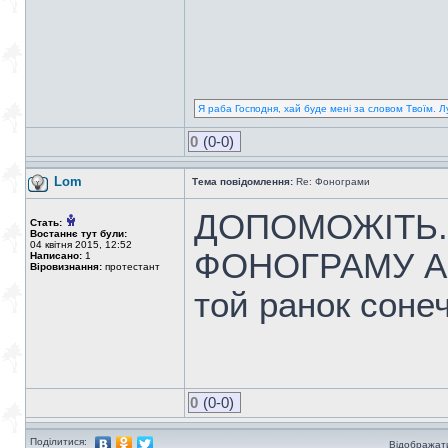
Я раба Господня, хай буде мені за словом Твоїм. Л
0
(0-0)
Lom
Тема повідомлення:
Re: Фонограми
ДОПОМОЖІТЬ.
Стать:
Востаннє тут були:
04 квітня 2015, 12:52
ФОНОГРАМУ АБ
Написано:
1
Віровизнання:
протестант
той ранок соне
0
(0-0)
Поділитися:
Відображати