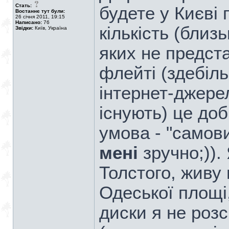
Стать:
будете у Києві 
Востаннє тут були:
26 січня 2011, 19:15
Написано:
76
кількість (близ
Звідки:
Київ, Україна
яких не предст
флейті (здебіль
інтернет-джерел
існують) це до
умова - "самови
мені
зручно;)).
Толстого, живу 
Одеської площі
диски я не роз