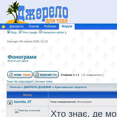
Джерело
Поезія
Рейтинг
Форум
Вхід
Реєстрація
Написати admin`у
Сьогодні: 06 серпня 2026, 21:13
Фонограми
Версія для друку
Сторінка
1
з
1
[ 11 повідомлень ]
Теми без відповідей
|
Активні теми
Початок
»
ДЖЕРЕЛО ДУШЕВНЕ
»
Християнська творчість
Автор
karinka_07
Тема повідомлення:
Фонограми
Хто знає, де м