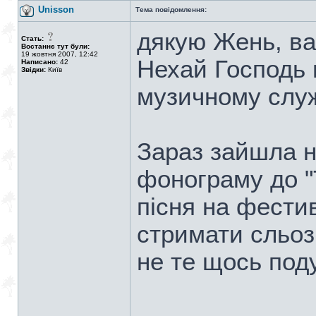
Unisson
Тема повідомлення:
дякую Жень, ва
Стать:
Востаннє тут були:
19 жовтня 2007, 12:42
Нехай Господь 
Написано:
42
Звідки:
Київ
музичному служ
Зараз зайшла н
фонограму до "
пісня на фестив
стримати сльози
не те щось под