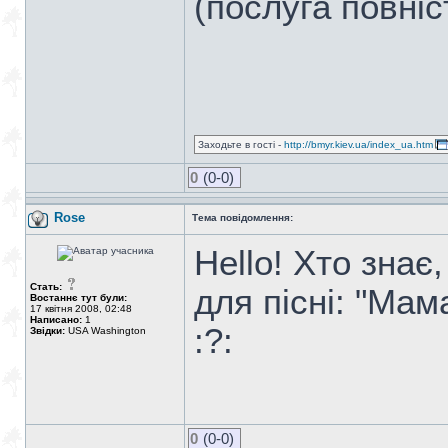
(послуга повні
Заходьте в гості -
http://bmyr.kiev.ua/index_ua.htm
0
(0-0)
Rose
Тема повідомлення:
Hello! Хто зна
Стать:
для пісні: "Мам
Востаннє тут були:
17 квітня 2008, 02:48
Написано:
1
:?:
Звідки:
USA Washington
0
(0-0)