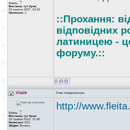
Стать:
Востаннє тут були:
05 жовтня 2007, 02:05
Написано:
2
::Прохання: ві
відповідних ро
латиницею - ц
форуму.::
0
(0-0)
Vitalik
Тема повідомлення:
http://www.fleit
Стать:
Востаннє тут були:
24 травня 2010, 11:48
Написано:
623
Звідки:
Волинь