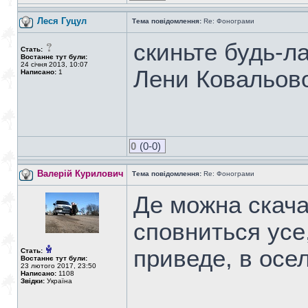
Леся Гуцул
Тема повідомлення:
Re: Фонограми
скиньте будь-л
Стать:
Востаннє тут були:
24 січня 2013, 10:07
Лени Ковальов
Написано:
1
0
(0-0)
Валерій Курилович
Тема повідомлення:
Re: Фонограми
Де можна скача
сповниться усе
приведе, в оселі
Стать:
Востаннє тут були:
23 лютого 2017, 23:50
Написано:
1108
Звідки:
Україна