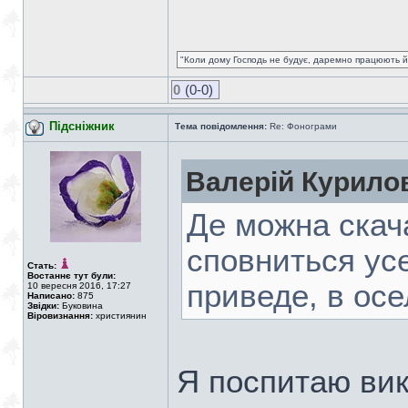
"Коли дому Господь не будує, даремно працюють йо
0
(0-0)
Підсніжник
Тема повідомлення:
Re: Фонограми
Валерій Курило
Де можна скача
сповниться усе
Стать:
Востаннє тут були:
приведе, в осел
10 вересня 2016, 17:27
Написано:
875
Звідки:
Буковина
Віровизнання:
християнин
Я поспитаю ви