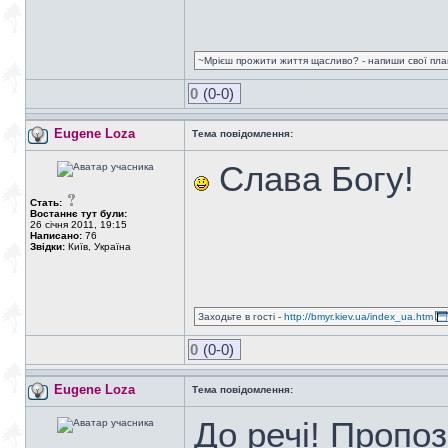
~Мрієш прожити життя щасливо? - напиши свої плани
0
(0-0)
Eugene Loza
Тема повідомлення:
Слава Богу!
Стать:
Востаннє тут були:
26 січня 2011, 19:15
Написано:
76
Звідки:
Київ, Україна
Заходьте в гості -
http://bmyr.kiev.ua/index_ua.htm
0
(0-0)
Eugene Loza
Тема повідомлення:
До речі! Пропо