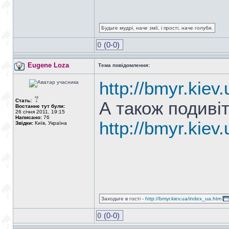
Будьте мудрі, наче змії, і прості, наче голуби.
0
(0-0)
Eugene Loza
Тема повідомлення:
http://bmyr.kie
Стать:
А також подиві
Востаннє тут були:
26 січня 2011, 19:15
Написано:
76
http://bmyr.kiev
Звідки:
Київ, Україна
Заходьте в гості -
http://bmyr.kiev.ua/index_ua.htm
0
(0-0)