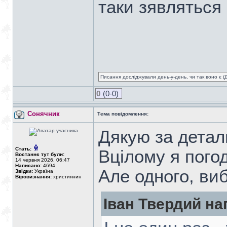
таки зявляться
Писання досліджували день-у-день, чи так воно є (Ді
0
(0-0)
Сонячник
Тема повідомлення:
Дякую за детал
Стать:
Вцілому я пого
Востаннє тут були:
14 червня 2026, 06:47
Написано:
4694
Але одного, ви
Звідки:
Україна
Віровизнання:
християнин
Іван Твердий на