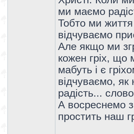
ми маємо радіс
Тобто ми життя
відчуваємо при
Але якщо ми зг
кожен гріх, що 
мабуть і є гріх
відчуваємо, як
радість... сло
А восреснемо з
простить наш г