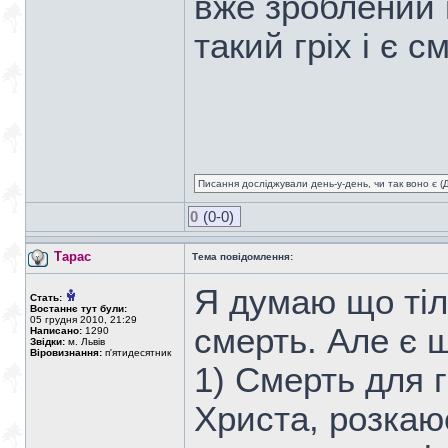
вже зроблений 
такий гріх і є 
Писання досліджували день-у-день, чи так воно є (Ді
0
(0-0)
Тарас
Тема повідомлення:
Я думаю що тіле
Стать:
Востаннє тут були:
05 грудня 2010, 21:29
смерть. Але є щ
Написано:
1290
Звідки:
м. Львів
Віровизнання:
п'ятидесятник
1) Смерть для 
Христа, розкаює