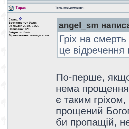
Тарас
Тема повідомлення:
Стать:
angel_sm напис
Востаннє тут були:
05 грудня 2010, 21:29
Написано:
1290
Звідки:
м. Львів
Гріх на смерть 
Віровизнання:
п'ятидесятник
це відречення 
По-перше, якщо
нема прощення,
є таким гріхом,
прощений Богом
би пропащій, не