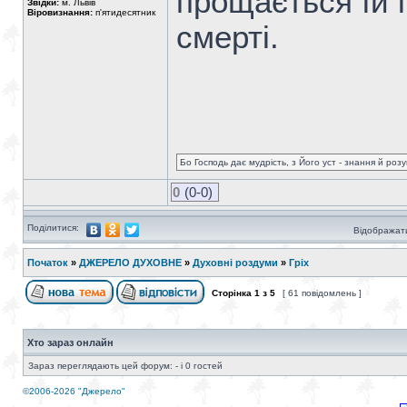
прощається їй 
Звідки:
м. Львів
Віровизнання:
п'ятидесятник
смерті.
Бо Господь дає мудрість, з Його уст - знання й роз
0
(0-0)
Поділитися:
Відображати
Початок
»
ДЖЕРЕЛО ДУХОВНЕ
»
Духовні роздуми
»
Гріх
Сторінка
1
з
5
[ 61 повідомлень ]
Хто зараз онлайн
Зараз переглядають цей форум: - і 0 гостей
©2006-2026 "Джерело"