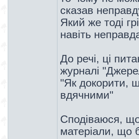
сказав неправд
Який же тоді гр
навіть неправд
До речі, ці пит
журналі "Джере
"Як докорити, 
вдячними"
Сподіваюся, що 
матеріали, що б