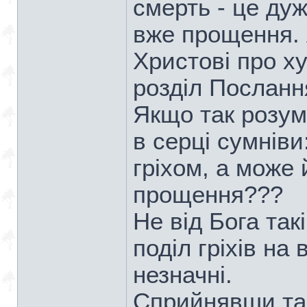
смерть - це ду
вже прощення. 
Христові про х
розділ Посланн
Якщо так розум
в серці сумніви
гріхом, а може
прощення???
Не від Бога так
поділ гріхів на 
незначні.
Сприйнявши так