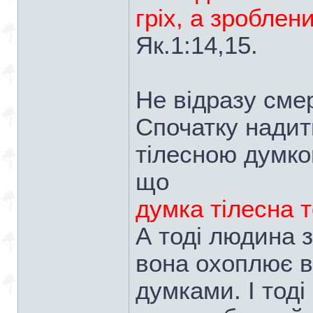
гріх, а зроблен
Як.1:14,15.
Не відразу сме
Спочатку надит
тілесною думко
що
думка тілесна 
А тоді людина 
вона охоплює в
думками. І тоді