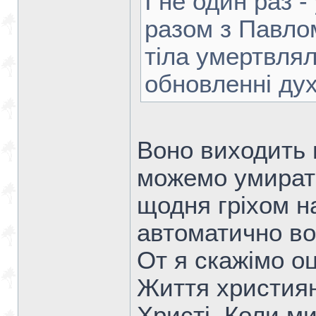
І не один раз 
разом з Павло
тіла умертвлял
обновленні дух
Воно виходить 
можемо умирати
щодня гріхом н
автоматично во
От я скажімо оц
Життя християн
Христі. Коли ми