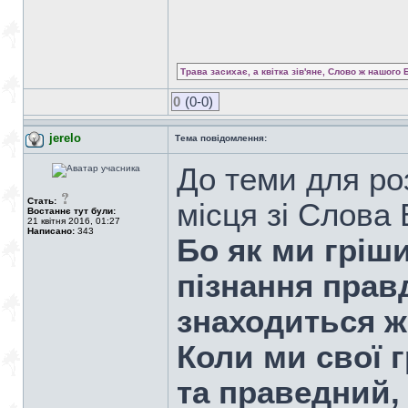
Трава засихає, а квітка зів'яне, Слово ж нашого 
0
(0-0)
jerelo
Тема повідомлення:
До теми для ро
Стать:
місця зі Слова 
Востаннє тут були:
21 квітня 2016, 01:27
Написано:
343
Бо як ми гріш
пізнання правд
знаходиться 
Коли ми свої г
та праведний,