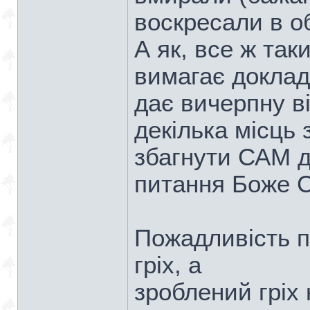
воскресали в о
А як, все ж так
вимагає докладн
дає вичерпну в
декілька місць 
збагнути САМ д
питання Боже 
Пожадливість п
гріх, а
зроблений гріх