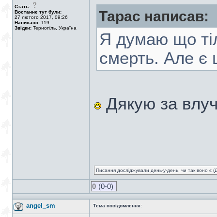
Стать:
Тарас написав:
Востаннє тут були:
27 лютого 2017, 09:26
Написано:
119
Звідки:
Тернопіль, Україна
Я думаю що тіл
смерть. Але є 
Дякую за влуч
Писання досліджували день-у-день, чи так воно є (Ді
0
(0-0)
angel_sm
Тема повідомлення: