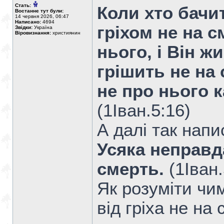
Стать:
Коли хто бачи
Востаннє тут були:
14 червня 2026, 06:47
Написано:
4694
гріхом не на с
Звідки:
Україна
Віровизнання:
християнин
нього, і Він ж
грішить не на 
не про нього 
(1Iван.5:16)
А далі так напи
Усяка неправда 
смерть.
(1Iван.
Як розуміти чим
від гріха не на