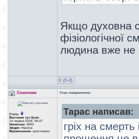
Якщо духовна с
фізіологічної с
людина вже не
0
(0-0)
Сонячник
Тема повідомлення:
Тарас написав:
Стать:
Востаннє тут були:
14 червня 2026, 06:47
гріх на смерть 
Написано:
4694
Звідки:
Україна
Віровизнання:
християнин
прощення це в 