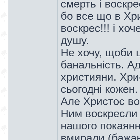
смерть і воскр
бо все що в Хри
воскрес!!! і хо
душу.
Не хочу, щоби 
банальність. А
християни. Хри
сьогодні кожен.
Але Христос вос
Ним воскресли і
нашого покаянн
вмирали (бажан