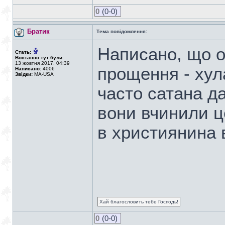
0
(0-0)
Братик
Тема повідомлення:
Написано, що о
Стать:
Востаннє тут були:
13 жовтня 2017, 04:39
прощення - хул
Написано:
4006
Звідки:
MA-USA
часто сатана д
вони вчинили ц
в християнина в
Хай благословить тебе Господь!
0
(0-0)