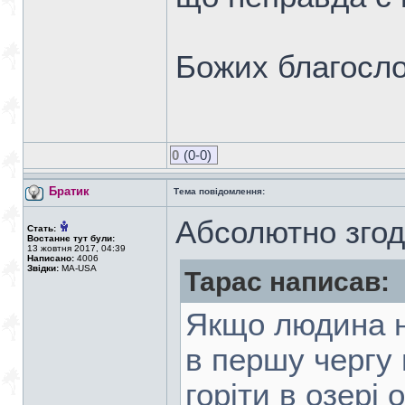
Божих благосло
0
(0-0)
Братик
Тема повідомлення:
Абсолютно згод
Стать:
Востаннє тут були:
13 жовтня 2017, 04:39
Написано:
4006
Звідки:
MA-USA
Тарас написав:
Якщо людина н
в першу чергу 
горіти в озері