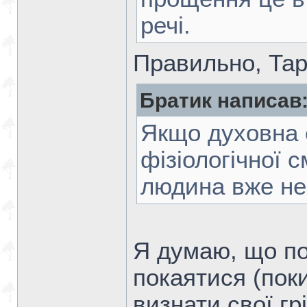
речі.
Правильно, Тара
Братик написав
Якщо духовна 
фізіологічної 
людина вже не
Я думаю, що по
покаятися (пок
визнати свої гр