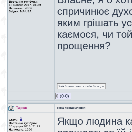
Востаннє тут були:
13 жовтня 2017, 04:39
спричинює духо
Написано:
4006
Звідки:
MA-USA
яким грішать ус
каємося, чи той
прощення?
Хай благословить тебе Господь!
0
(0-0)
Тарас
Тема повідомлення:
Якщо людина ка
Стать:
Востаннє тут були:
05 грудня 2010, 21:29
Написано:
1290