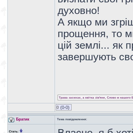
духовно!
А якщо ми згрі
прощення, то м
цій землі... як 
завершують сво
Трава засихає, а квітка зів'яне, Слово ж нашого 
0
(0-0)
Братик
Тема повідомлення:
Власне, я б хот
Стать: