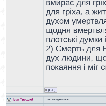
вмирає для грі
для гріха, а жи
духом умертвляє
щодня вмертвля
плотські думки 
2) Смерть для 
дух людини, що
покаяння і міг 
0
(0-0)
Іван Твердий
Тема повідомлення: