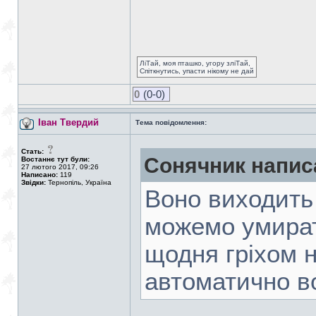
ЛіТай, моя пташко, угору зліТай,
Спіткнутись, упасти нікому не дай
0
(0-0)
Іван Твердий
Тема повідомлення:
Стать:
Сонячник напис
Востаннє тут були:
27 лютого 2017, 09:26
Написано:
119
Звідки:
Тернопіль, Україна
Воно виходить 
можемо умират
щодня гріхом н
автоматично в