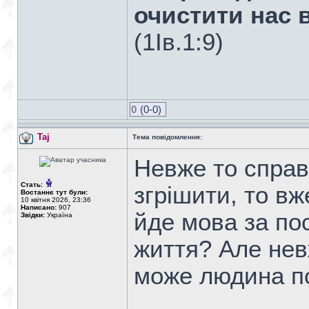
очистити нас в
(1Ів.1:9)
0
(0-0)
Taj
Тема повідомлення:
Невже то справ
Стать:
згрішити, то в
Востаннє тут були:
10 квітня 2026, 23:36
Написано:
907
йде мова за пос
Звідки:
Україна
життя? Але нев
може людина п