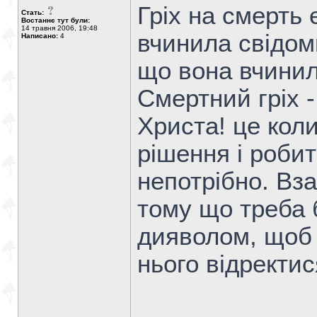
Гріх на смерть
Стать:
Востаннє тут були:
14 травня 2006, 19:48
вчинила свідоми
Написано:
4
що вона вчинила
Смертний гріх -
Христа! це кол
рішення і робит
непотрібно. Вза
тому що треба 
дияволом, щоб 
нього відректися