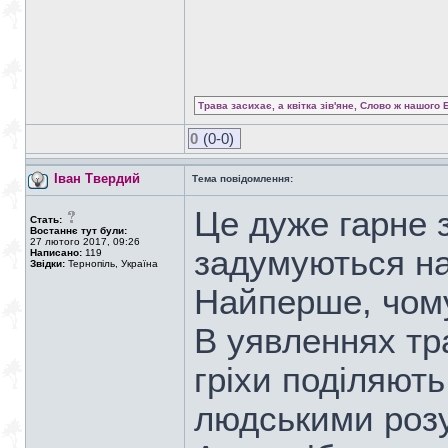
Трава засихає, а квітка зів'яне, Слово ж нашого 
0
(0-0)
Іван Твердий
Тема повідомлення:
Це дуже гарне 
Стать:
Востаннє тут були:
27 лютого 2017, 09:26
задумуються на
Написано:
119
Звідки:
Тернопіль, Україна
Найперше, чом
В уявленнях тр
гріхи поділяють
людськими роз