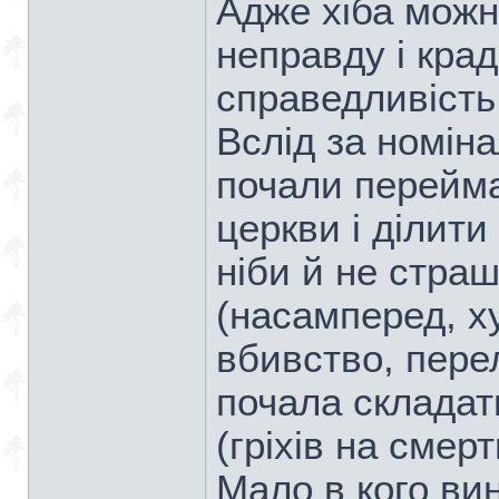
Адже хіба можн
неправду і крад
справедливість 
Вслід за номін
почали переймат
церкви і ділити 
ніби й не страшн
(насамперед, х
вбивство, пере
почала складати
(гріхів на смерт
Мало в кого ви