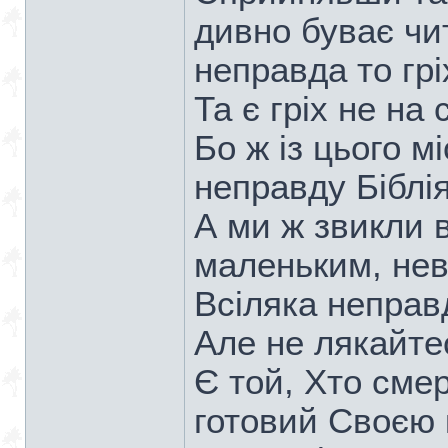
дивно буває чит
неправда то грі
Та є гріх не на 
Бо ж із цього м
неправду Біблія
А ми ж звикли 
маленьким, нев
Всіляка неправд
Але не лякайте
Є той, Хто смер
готовий Своєю 