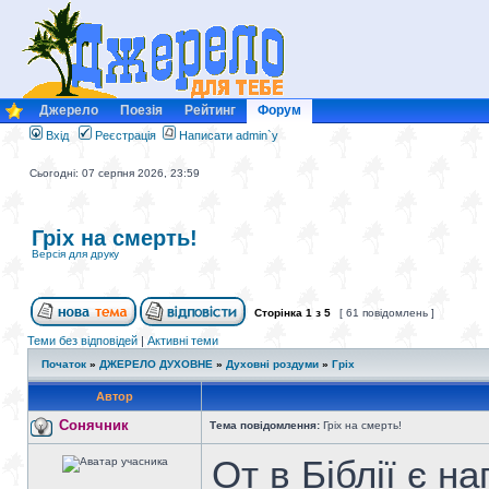
Джерело
Поезія
Рейтинг
Форум
Вхід
Реєстрація
Написати admin`у
Сьогодні: 07 серпня 2026, 23:59
Гріх на смерть!
Версія для друку
Сторінка
1
з
5
[ 61 повідомлень ]
Теми без відповідей
|
Активні теми
Початок
»
ДЖЕРЕЛО ДУХОВНЕ
»
Духовні роздуми
»
Гріх
Автор
Сонячник
Тема повідомлення:
Гріх на смерть!
От в Біблії є н