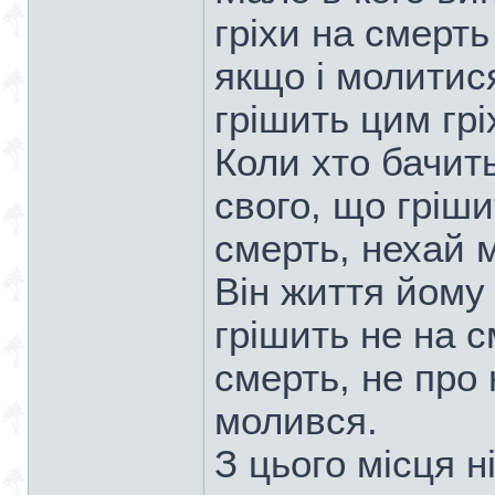
гріхи на смерть 
якщо і молитис
грішить цим грі
Коли хто бачит
свого, що гріши
смерть, нехай м
Він життя йому 
грішить не на с
смерть, не про 
молився.
З цього місця н