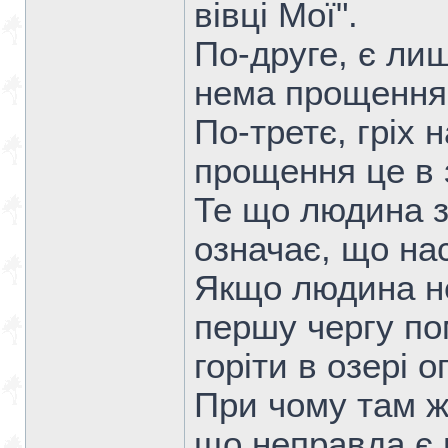
вівці Мої".
По-друге, є лиш
нема прощення 
По-третє, гріх 
прощення це в з
Те що людина з
означає, що нас
Якщо людина не
першу чергу по
горіти в озері 
При чому там ж
що неправда є 