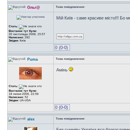
Ольг@
Тема повідомлення:
Мій Київ - саме красиве місто!!! Бо 
Стать:
Востаннє тут були:
20 листопада 2008, 15:57
http://allga.com.ua
Написано:
292
Звідки:
Київ
0
(0-0)
Puma
Тема повідомлення:
Амінь
Стать:
Востаннє тут були:
18 липня 2006, 22:59
Написано:
52
Звідки:
UA-USA
0
(0-0)
alex
Тема повідомлення:
Без сумніву Україна вся благослове