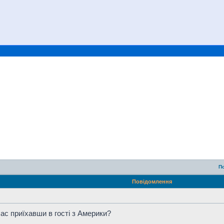
П
Повідомлення
час приїхавши в гості з Америки?