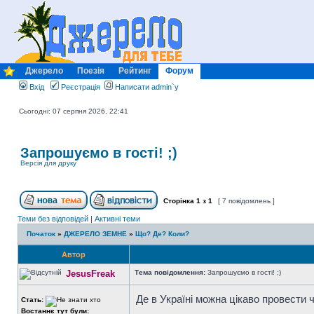
Джерело
Поезія
Рейтинг
Форум
Вхід
Реєстрація
Написати admin`у
Сьогодні: 07 серпня 2026, 22:41
Запрошуємо в гості! ;)
Версія для друку
Сторінка
1
з
1
[ 7 повідомлень ]
Теми без відповідей
|
Активні теми
Початок
»
ДЖЕРЕЛО ЗЕМНЕ
»
Що? Де? Коли?
Автор
JesusFreak
Тема повідомлення:
Запрошуємо в гості! ;)
Де в Україні можна цікаво провести 
Стать:
Востаннє тут були: