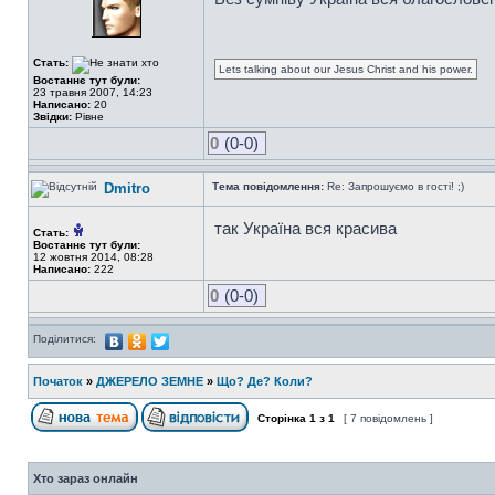
Стать:
Lets talking about our Jesus Christ and his power.
Востаннє тут були:
23 травня 2007, 14:23
Написано:
20
Звідки:
Рівне
0
(0-0)
Dmitro
Тема повідомлення:
Re: Запрошуємо в гості! ;)
так Україна вся красива
Стать:
Востаннє тут були:
12 жовтня 2014, 08:28
Написано:
222
0
(0-0)
Поділитися:
Початок
»
ДЖЕРЕЛО ЗЕМНЕ
»
Що? Де? Коли?
Сторінка
1
з
1
[ 7 повідомлень ]
Хто зараз онлайн