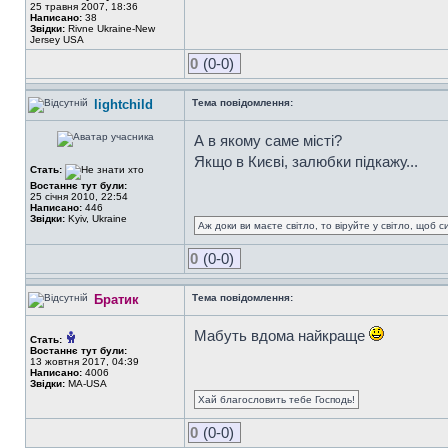
25 травня 2007, 18:36
Написано:
38
Звідки:
Rivne Ukraine-New
Jersey USA
0
(0-0)
lightchild
Тема повідомлення:
А в якому саме місті?
Якщо в Києві, залюбки підкажу...
Стать:
Востаннє тут були:
25 січня 2010, 22:54
Написано:
446
Звідки:
Kyiv, Ukraine
Аж доки ви маєте світло, то віруйте у світло, щоб 
0
(0-0)
Братик
Тема повідомлення:
Мабуть вдома найкраще
Стать:
Востаннє тут були:
13 жовтня 2017, 04:39
Написано:
4006
Звідки:
MA-USA
Хай благословить тебе Господь!
0
(0-0)