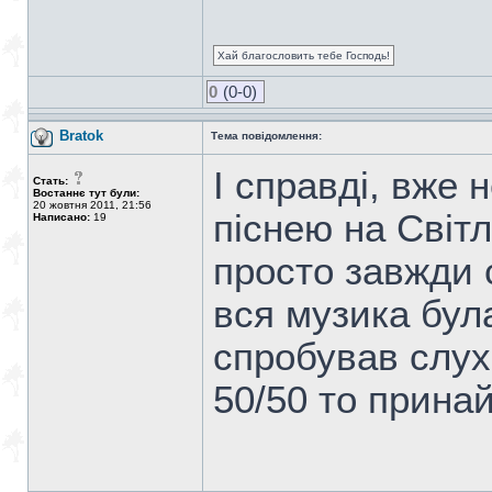
Хай благословить тебе Господь!
0
(0-0)
Bratok
Тема повідомлення:
І справді, вже 
Стать:
Востаннє тут були:
20 жовтня 2011, 21:56
піснею на Світ
Написано:
19
просто завжди с
вся музика була
спробував слух
50/50 то принай