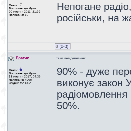
Непогане радіо
Стать:
Востаннє тут були:
20 жовтня 2011, 21:56
російськи, на жа
Написано:
19
0
(0-0)
Братик
Тема повідомлення:
90% - дуже пер
Стать:
Востаннє тут були:
13 жовтня 2017, 04:39
виконує закон 
Написано:
4006
Звідки:
MA-USA
радіомовлення і
50%.