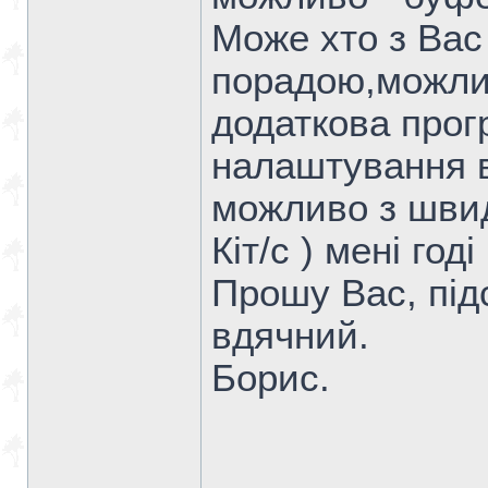
Може хто з Вас
порадою,можлив
додаткова прогр
налаштування в
можливо з швид
Кіт/с ) мені год
Прошу Вас, під
вдячний.
Борис.