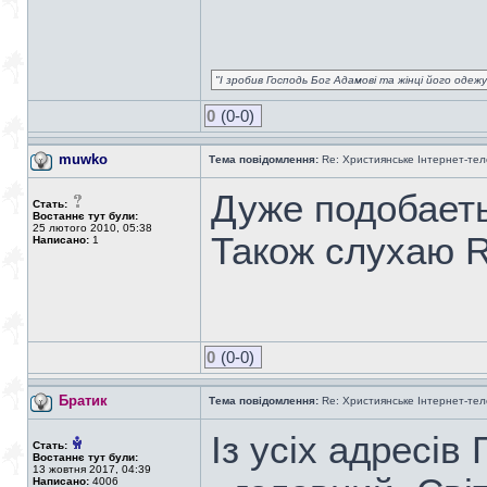
"І зробив Господь Бог Адамові та жінці його одежу 
0
(0-0)
muwko
Тема повідомлення:
Re: Християнське Інтернет-те
Дуже подобаеть
Стать:
Востаннє тут були:
25 лютого 2010, 05:38
Також слухаю 
Написано:
1
0
(0-0)
Братик
Тема повідомлення:
Re: Християнське Інтернет-те
Із усіх адресі
Стать:
Востаннє тут були:
13 жовтня 2017, 04:39
Написано:
4006