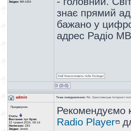
- головний. Сві
Звідки:
MA-USA
знає прямий адр
бажано у цифр
адрес Радіо МВ
Хай благословить тебе Господь!
0
(0-0)
admin
Тема повідомлення:
Re: Християнське Інтернет-те
Рекомендуємо 
Придверник
Стать:
Radio Player
дл
Востаннє тут були:
22 травня 2024, 06:14
Написано:
283
Звідки:
Jerelo