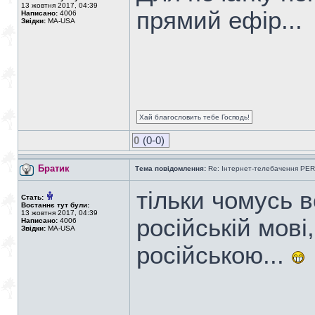
13 жовтня 2017, 04:39
прямий ефір...
Написано:
4006
Звідки:
MA-USA
Хай благословить тебе Господь!
0
(0-0)
Братик
Тема повідомлення:
Re: Інтернет-телебачення P
тільки чомусь 
Стать:
Востаннє тут були:
13 жовтня 2017, 04:39
російській мові
Написано:
4006
Звідки:
MA-USA
російською...