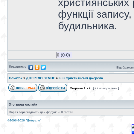
християнських 
функції запису
будильника.
0
(0-0)
Поділитися:
Відображати
Початок
»
ДЖЕРЕЛО ЗЕМНЕ
»
Інші християнські джерела
Сторінка
1
з
2
[ 27 повідомлень ]
Хто зараз онлайн
Зараз переглядають цей форум: - і 0 гостей
©2006-2026 "Джерело"