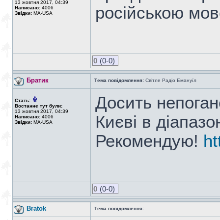
13 жовтня 2017, 04:39
російською мо
Написано:
4006
Звідки:
MA-USA
0
(0-0)
Братик
Тема повідомлення:
Світле Радіо Емануїл
Досить непоган
Стать:
Востаннє тут були:
13 жовтня 2017, 04:39
Києві в діапазо
Написано:
4006
Звідки:
MA-USA
Рекомендую!
ht
0
(0-0)
Bratok
Тема повідомлення: