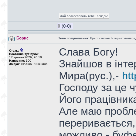
Хай благословить тебе Господь!
0
(0-0)
Борис
Тема повідомлення:
Християнське Інтернет-телера
Слава Богу!
Стать:
Востаннє тут були:
17 травня 2026, 20:10
Знайшов в інте
Написано:
100
Звідки:
Україна. Київщина.
Мира(рус.),-
ht
Господу за це 
Його працівник
Але маю пробле
переривається,і
можливо - буфе