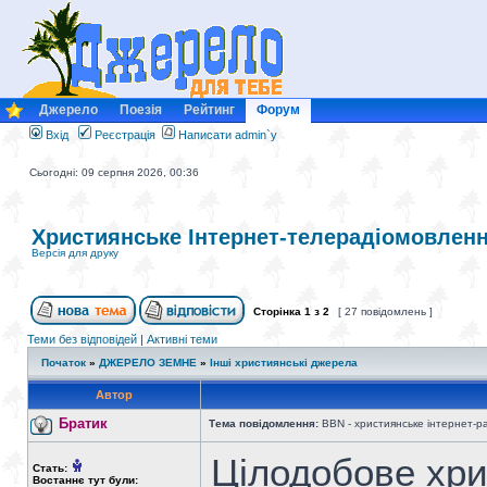
Джерело
Поезія
Рейтинг
Форум
Вхід
Реєстрація
Написати admin`у
Сьогодні: 09 серпня 2026, 00:36
Християнське Інтернет-телерадіомовлен
Версія для друку
Сторінка
1
з
2
[ 27 повідомлень ]
Теми без відповідей
|
Активні теми
Початок
»
ДЖЕРЕЛО ЗЕМНЕ
»
Інші християнські джерела
Автор
Братик
Тема повідомлення:
BBN - християнське інтернет-р
Цілодобове хри
Стать:
Востаннє тут були: