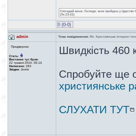
Спогадай мене, Господи, коли прийдеш у Царство 
(Лк 23:42)
0
(0-0)
admin
Тема повідомлення:
Re: Християнське Інтернет-те
Швидкість 460 к
Придверник
Стать:
Востаннє тут були:
22 травня 2024, 06:14
Написано:
283
Звідки:
Jerelo
Спробуйте ще 
християнське р
СЛУХАТИ ТУТ