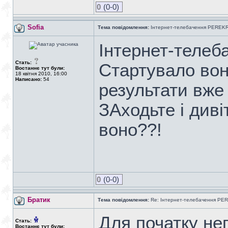
0
(0-0)
Sofia
Тема повідомлення:
Інтернет-телебачення PEREK
Інтернет-теле
Стать:
Стартувало вон
Востаннє тут були:
18 квітня 2010, 16:00
Написано:
54
результати вже
ЗАходьте і диві
воно??!
0
(0-0)
Братик
Тема повідомлення:
Re: Інтернет-телебачення P
Для початку неп
Стать:
Востаннє тут були: