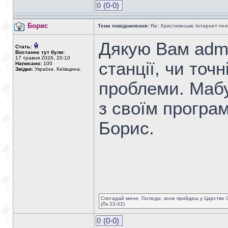
0
(0-0)
Борис
Тема повідомлення:
Re: Християнське Інтернет-те
Дякую Вам admin
Стать:
Востаннє тут були:
17 травня 2026, 20:10
станції, чи точн
Написано:
100
Звідки:
Україна. Київщина.
проблеми. Мабу
з своїм програ
Борис.
Спогадай мене, Господи, коли прийдеш у Царство 
(Лк 23:42)
0
(0-0)