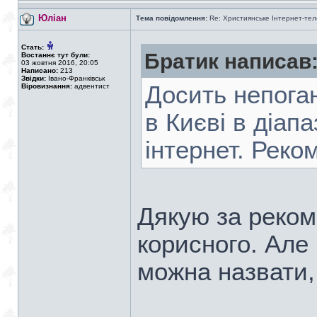
Юліан
Тема повідомлення:
Re: Християнське Інтернет-те
Стать:
Братик написав
Востаннє тут були:
03 жовтня 2016, 20:05
Написано:
213
Звідки:
Івано-Франківськ
Досить непоган
Віровизнання:
адвентист
в Києві в діап
інтернет. Рек
Дякую за рекоме
корисного. Але 
можна назвати,