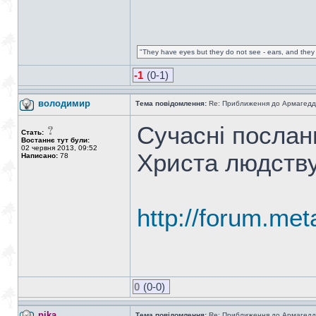
"They have eyes but they do not see - ears, and they 
-1
(0-1)
володимир
Тема повідомлення:
Re: Приближення до Армагедд
Сучасні послан
Стать:
Востаннє тут були:
02 червня 2013, 09:52
Христа людству 
Написано:
78
http://forum.met
0
(0-0)
pika
Тема повідомлення:
Re: Приближення до Армагедд