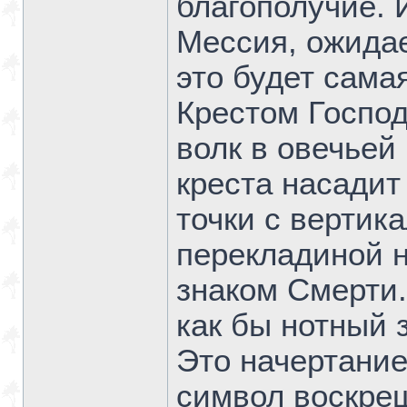
благополучие. 
Мессия, ожидае
это будет сама
Крестом Господ
волк в овечьей
креста насадит
точки с вертик
перекладиной н
знаком Смерти. 
как бы нотный з
Это начертание
символ воскре