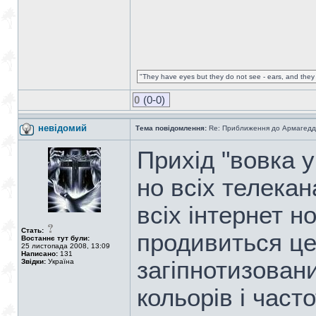
"They have eyes but they do not see - ears, and they 
0
(0-0)
невідомий
Тема повідомлення:
Re: Приближення до Армагедд
Прихід "вовка у
но всіх телекан
всіх інтернет н
Стать:
продивиться це
Востаннє тут були:
25 листопада 2008, 13:09
Написано:
131
загіпнотизован
Звідки:
Україна
кольорів і част