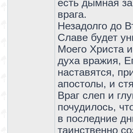
есть дымная за
врага.
Незадолго до В
Славе будет у
Моего Христа и
духа вражия, Е
наставятся, при
апостолы, и ст
Враг слеп и глу
почудилось, чт
в последние дн
таинственно с