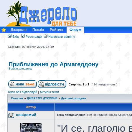
Джерело
Поезія
Рейтинг
Форум
Вхід
Реєстрація
Написати admin`у
Сьогодні: 07 серпня 2026, 14:39
Приближення до Армагеддону
Версія для друку
Сторінка
3
з
3
[ 34 повідомлень ]
Теми без відповідей
|
Активні теми
Початок
»
ДЖЕРЕЛО ДУХОВНЕ
»
Духовні роздуми
Автор
невідомий
Тема повідомлення:
Re: Приближення до Армагедд
"И се, глаголю