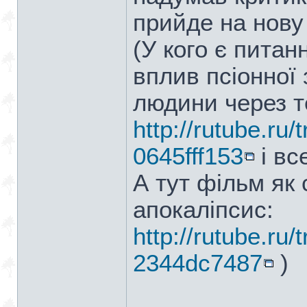
прийде на нову
(У кого є питан
вплив псіонної 
людини через те
http://rutube.ru
0645fff153
і вс
А тут фільм як
апокаліпсис:
http://rutube.ru
2344dc7487
)