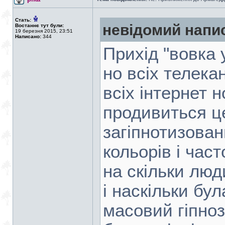
Стать:
невідомий напи
Востаннє тут були:
19 березня 2015, 23:51
Написано:
344
Прихід "вовка 
но всіх телека
всіх інтернет 
продивиться ц
загіпнотизова
кольорів і час
на скільки люд
і наскільки бул
масовий гіпноз