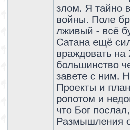
злом. Я тайно
войны. Поле бр
лживый - всё б
Сатана ещё сил
враждовать на 
большинство че
завете с ним. Н
Проекты и план
ропотом и недо
что Бог послал
Размышления о