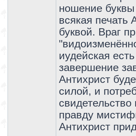
ношение буквы 
всякая печать 
буквой. Враг п
"видоизменённог
иудейская есть
завершение зав
Антихрист буде
силой, и потре
свидетельство 
правду мистиф
Антихрист прид