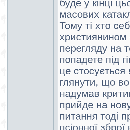
буде у кінці ць
масових катакл
Тому ті хто се
християнином 
перегляду на т
попадете під г
це стосується 
глянути, що во
надумав крити
прийде на нову
питання тоді п
псіонної зброї