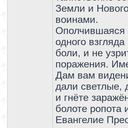
Земли и Нового
воинами.
Ополчившаяся ч
одного взгляда
боли, и не узри
поражения. Им
Дам вам виден
дали светлые, 
и гнёте заражё
болоте ропота 
Евангелие Пре