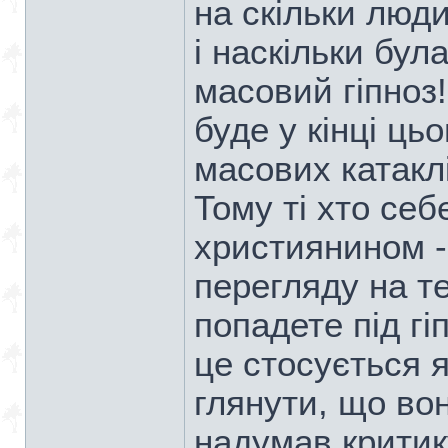
на скільки люди
і наскільки була
масовий гіпноз!
буде у кінці цьо
масових катаклі
Тому ті хто се
християнином -
перегляду на те
попадете під г
це стосується я
глянути, що вон
надумав критик