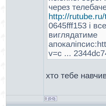
через телебачен
http://rutube.r
0645fff153 і в
виглядатиме
апокаліпсис:htt
v=c ... 2344dc7
хто тебе навчив
0
(0-0)