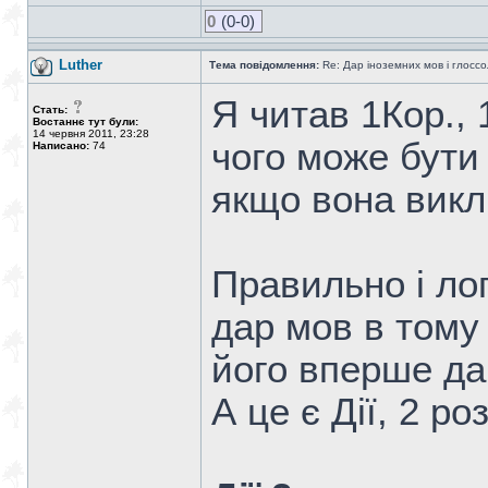
0
(0-0)
Luther
Тема повідомлення:
Re: Дар іноземних мов і глоссо
Я читав 1Кор., 
Стать:
Востаннє тут були:
14 червня 2011, 23:28
чого може бути
Написано:
74
якщо вона викл
Правильно і ло
дар мов в тому
його вперше да
А це є Дії, 2 роз