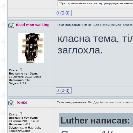
"Тут терпеливість святих, що додержують заповіді
0
(0-0)
dead man walking
Тема повідомлення:
Re: Дар іноземних мов і глоссо
класна тема, ті
заглохла.
Стать:
Востаннє тут були:
13 лютого 2013, 05:45
Написано:
169
Звідки:
USA
0
(0-0)
Тойко
Тема повідомлення:
Re: Дар іноземних мов і глоссо
Стать:
Luther написав:
Востаннє тут були:
01 квітня 2010, 14:28
Написано:
411
Звідки:
село Настасів,
Тернопільщина