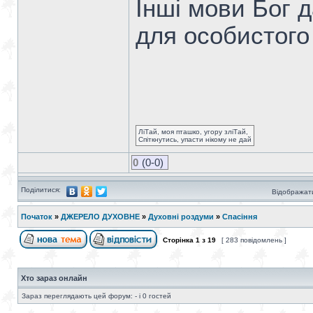
Інші мови Бог 
для особистого
ЛіТай, моя пташко, угору зліТай,
Спіткнутись, упасти нікому не дай
0
(0-0)
Поділитися:
Відображати
Початок
»
ДЖЕРЕЛО ДУХОВНЕ
»
Духовні роздуми
»
Спасіння
Сторінка
1
з
19
[ 283 повідомлень ]
Хто зараз онлайн
Зараз переглядають цей форум: - і 0 гостей