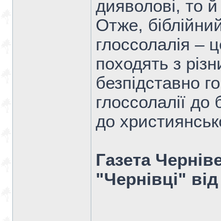
дияволові, то й 
Отже, біблійний
глоссолалія – ц
походять з різ
безпідставно г
глоссолалії до 
до християнсько
Газета Чернів
"Чернівці" від