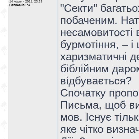
14 червня 2011, 23:28
"Секти" багать
Написано:
74
побаченим. Нато
несамовитості 
бурмотіння, – і 
харизматичні д
біблійним даро
відбувається?
Спочатку пропо
Письма, щоб ви
мов. Існує тіль
яке чітко визна