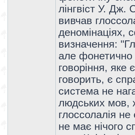
лінгвіст У. Дж.
вивчав глоссол
деномінаціях,
визначення: "Гл
але фонетично 
говоріння, яке є
говорить, є сп
система не нага
людських мов, 
глоссолалія не
не має нічого с