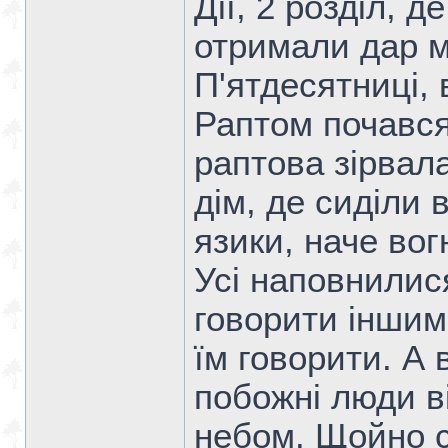
Дії, 2 розділ, 
отримали дар м
П'ятдесятниці,
Раптом почався
раптова зірвал
дім, де сиділи 
язики, наче вогн
Усі наповнилис
говорити іншими
їм говорити. А
побожні люди ві
небом. Щойно с