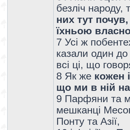
безліч народу, 
них тут почув
їхньою власно
7 Усі ж побент
казали один до 
всі ці, що гово
8 Як же
кожен 
що ми в ній н
9 Парфяни та м
мешканці Месоп
Понту та Азії,