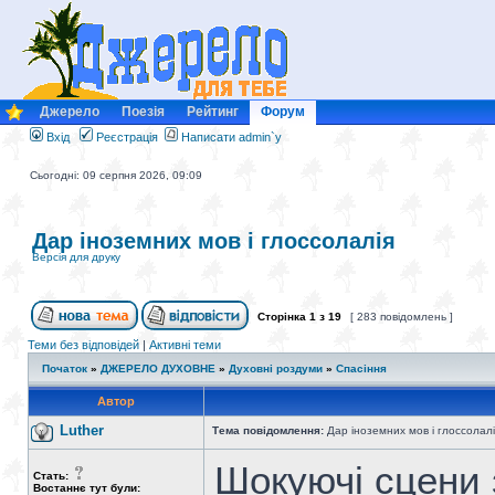
Джерело
Поезія
Рейтинг
Форум
Вхід
Реєстрація
Написати admin`у
Сьогодні: 09 серпня 2026, 09:09
Дар іноземних мов і глоссолалія
Версія для друку
Сторінка
1
з
19
[ 283 повідомлень ]
Теми без відповідей
|
Активні теми
Початок
»
ДЖЕРЕЛО ДУХОВНЕ
»
Духовні роздуми
»
Спасіння
Автор
Luther
Тема повідомлення:
Дар іноземних мов і глоссолалі
Шокуючі сцени 
Стать:
Востаннє тут були: