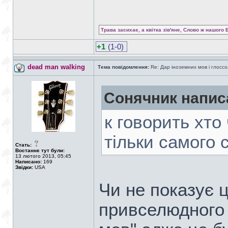
Трава засихає, а квітка зів'яне, Слово ж нашого 
+1
(1-0)
dead man walking
Тема повідомлення:
Re: Дар іноземних мов і глоссо
Сонячник напис
к говорить хто
тільки самого с
Стать:
Востаннє тут були:
13 лютого 2013, 05:45
Написано:
169
Звідки:
USA
Чи не показує ц
привселюдного 