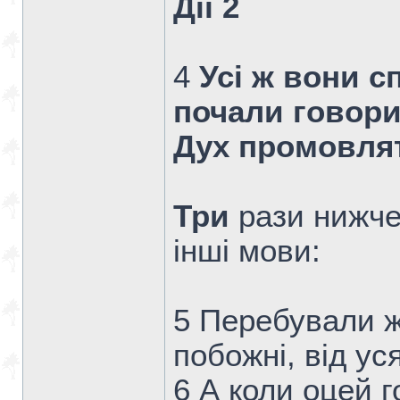
Дії 2
4
Усі ж вони с
почали говори
Дух промовлят
Три
рази нижче
інші мови:
5 Перебували ж
побожні, від ус
6 А коли оцей г