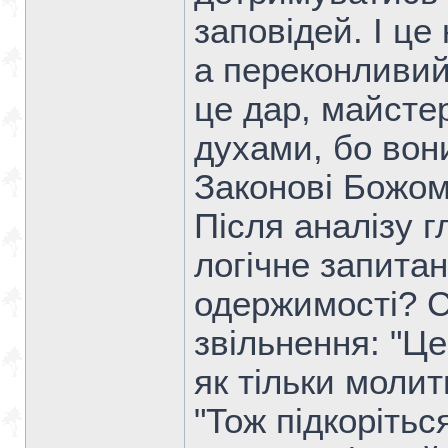
заповідей. І це
а переконливий
це дар, майсте
духами, бо вони
Законові Божом
Після аналізу г
логічне запитан
одержимості? С
звільнення: "Це
як тільки молит
"Тож підкорітьс