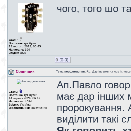
чого, того шо т
Стать:
Востаннє тут були:
13 лютого 2013, 05:45
Написано:
169
Звідки:
USA
0
(0-0)
Сонячник
Тема повідомлення:
Re: Дар іноземних мов і глоссо
Ап.Павло говор
Стать:
має дар інших 
Востаннє тут були:
14 червня 2026, 06:47
Написано:
4694
пророкування. 
Звідки:
Україна
Віровизнання:
християнин
виділити такі с
Як говорить х