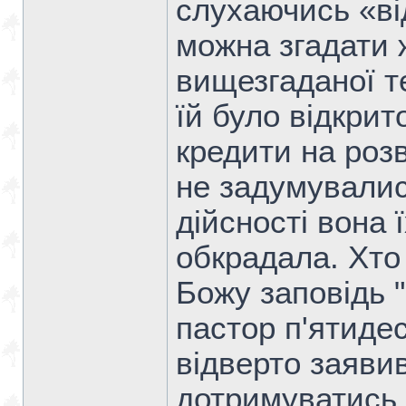
слухаючись «від
можна згадати ж
вищезгаданої т
їй було відкрит
кредити на розв
не задумувалися
дійсності вона
обкрадала. Хто
Божу заповідь 
пастор п'ятиде
відверто заяви
дотримуватись 