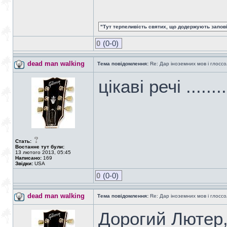
"Тут терпеливість святих, що додержують заповіді
0
(0-0)
dead man walking
Тема повідомлення:
Re: Дар іноземних мов і глоссо
цікаві речі ........
Стать:
Востаннє тут були:
13 лютого 2013, 05:45
Написано:
169
Звідки:
USA
0
(0-0)
dead man walking
Тема повідомлення:
Re: Дар іноземних мов і глоссо
Дорогий Лютер,