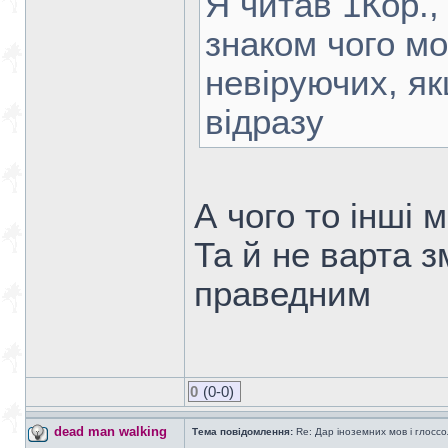
Я читав 1Кор., 
знаком чого мо
невіруючих, як
відразу
А чого то інші 
Та й не варта з
праведним
0
(0-0)
dead man walking
Тема повідомлення:
Re: Дар іноземних мов і глоссо