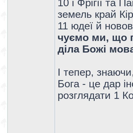
10 і Фрігії та П
земель край Кір
11 юдеї й новов
чуємо ми, що 
діла Божі мо
І тепер, знаючи
Бога - це дар 
розглядати 1 Ко