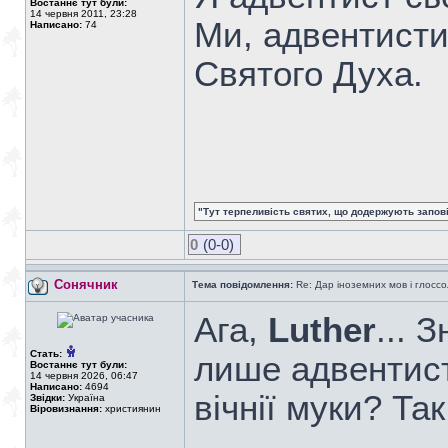
Востаннє тут були:
14 червня 2011, 23:28
Ми, адвентисти
Написано:
74
Святого Духа.
"Тут терпеливість святих, що додержують заповіді
0
(0-0)
Сонячник
Тема повідомлення:
Re: Дар іноземних мов і глоссо
Ага,
Luther
... 
Стать:
лише адвентисти
Востаннє тут були:
14 червня 2026, 06:47
Написано:
4694
вічнії муки? Та
Звідки:
Україна
Віровизнання:
християнин