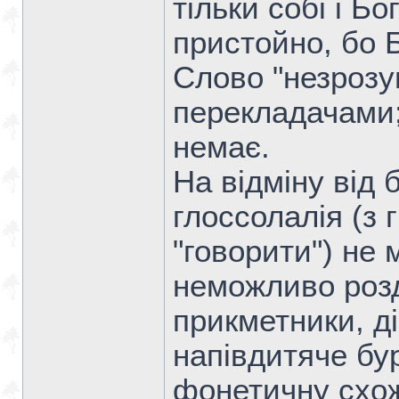
тільки собі і Бо
пристойно, бо Б
Слово "незрозу
перекладачами;
немає.
На відміну від 
глоссолалія (з г
"говорити") не 
неможливо розд
прикметники, ді
напівдитяче бу
фонетичну схож