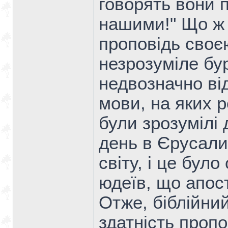
говорять вони 
нашими!" Що ж 
проповідь своє
незрозуміле бу
недвозначно ві
мови, на яких 
були зрозумілі 
день в Єрусалим
світу, і це бул
юдеїв, що апос
Отже, біблійни
здатність проп