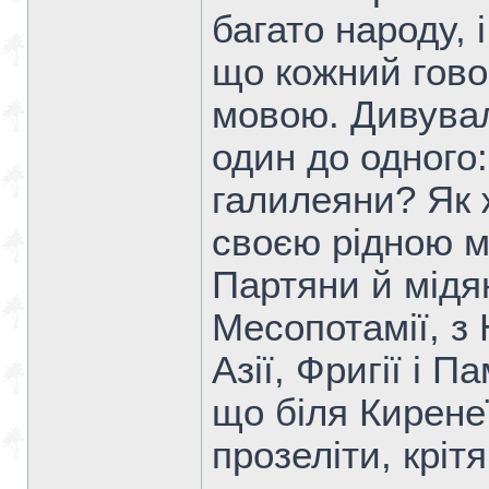
багато народу, 
що кожний гово
мовою. Дивувал
один до одного:
галилеяни? Як 
своєю рідною м
Партяни й мідян
Месопотамії, з 
Азії, Фригії і П
що біля Киренеї
прозеліти, кріт