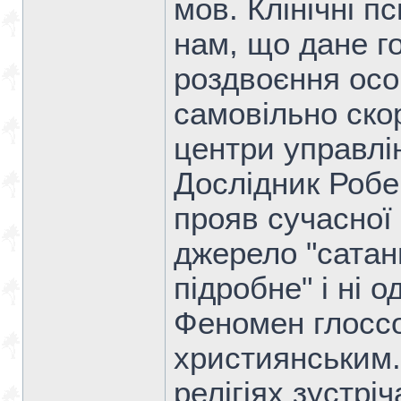
мов. Клінічні п
нам, що дане г
роздвоєння особ
самовільно ско
центри управлін
Дослідник Робе
прояв сучасної
джерело "сатани
підробне" і ні 
Феномен глоссо
християнським.
релігіях зустріч