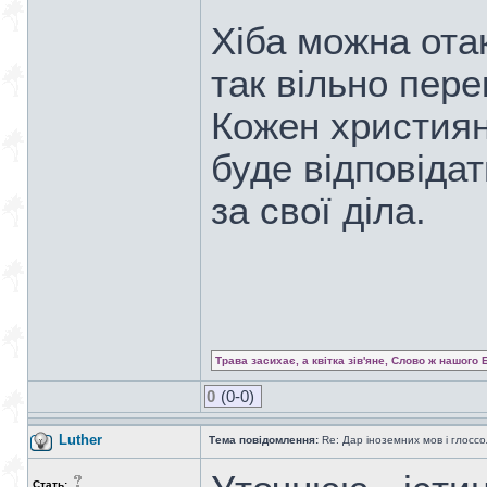
Хіба можна ота
так вільно пер
Кожен християн
буде відповідат
за свої діла.
Трава засихає, а квітка зів'яне, Слово ж нашого 
0
(0-0)
Luther
Тема повідомлення:
Re: Дар іноземних мов і глоссо
Стать: