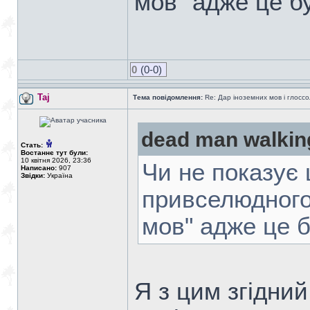
мов" адже це б
0
(0-0)
Taj
Тема повідомлення:
Re: Дар іноземних мов і глоссо
dead man walkin
Стать:
Востаннє тут були:
10 квітня 2026, 23:36
Чи не показує 
Написано:
907
Звідки:
Україна
привселюдного
мов" адже це б
Я з цим згідний