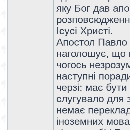
яку Бог дав ап
розповсюдження
Ісусі Христі.
Апостол Павло 
наголошує, що 
чогось незрозум
наступні поради
черзі; має бут
слугувало для 
немає переклад
іноземних мовах