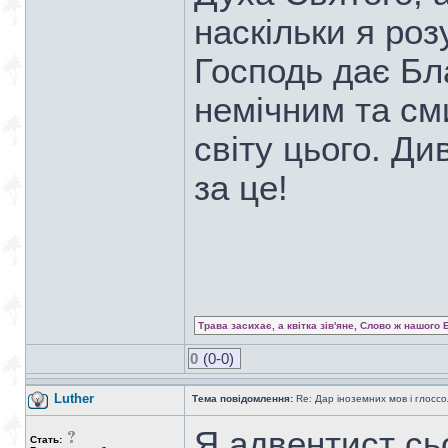
наскільки я роз
Господь дає Бл
немічним та с
світу цього. Д
за це!
Трава засихає, а квітка зів'яне, Слово ж нашого 
0
(0-0)
Luther
Тема повідомлення:
Re: Дар іноземних мов і глоссо
Я адвентист сь
Стать: