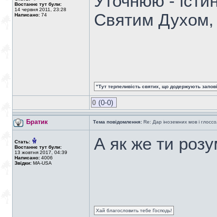
Уточнюю - істи
Востаннє тут були:
14 червня 2011, 23:28
Святим Духом, 
Написано:
74
"Тут терпеливість святих, що додержують заповіді
0
(0-0)
Братик
Тема повідомлення:
Re: Дар іноземних мов і глоссо
А як же ти розу
Стать:
Востаннє тут були:
13 жовтня 2017, 04:39
Написано:
4006
Звідки:
MA-USA
Хай благословить тебе Господь!