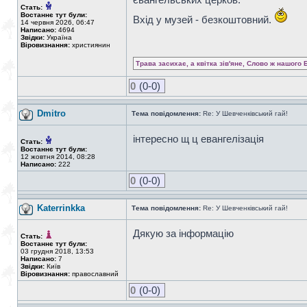
Стать:
Востаннє тут були:
Вхід у музей - безкоштовний.
14 червня 2026, 06:47
Написано:
4694
Звідки:
Україна
Віровизнання:
християнин
Трава засихає, а квітка зів'яне, Слово ж нашого 
0
(0-0)
Dmitro
Тема повідомлення:
Re: У Шевченківський гай!
інтересно щ ц евангелізація
Стать:
Востаннє тут були:
12 жовтня 2014, 08:28
Написано:
222
0
(0-0)
Katerrinkka
Тема повідомлення:
Re: У Шевченківський гай!
Дякую за інформацію
Стать:
Востаннє тут були:
03 грудня 2018, 13:53
Написано:
7
Звідки:
Київ
Віровизнання:
православний
0
(0-0)