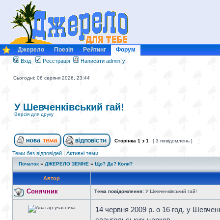
Джерело
Поезія
Рейтинг
Форум
Вхід
Реєстрація
Написати admin`у
Сьогодні: 06 серпня 2026, 23:44
У Шевченківський гай!
Версія для друку
Сторінка
1
з
1
[ 3 повідомлень ]
Теми без відповідей
|
Активні теми
Початок
»
ДЖЕРЕЛО ЗЕМНЕ
»
Що? Де? Коли?
Автор
Сонячник
Тема повідомлення:
У Шевченківський гай!
14 червня 2009 р. о 16 год. у Шевче
євангельських церков.