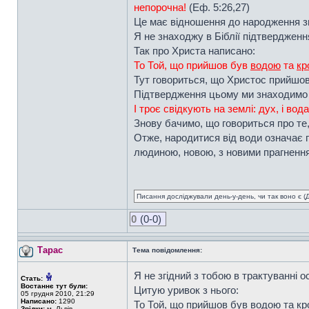
непорочна!
(Еф. 5:26,27)
Це має відношення до народження зг
Я не знаходжу в Біблії підтвердженн
Так про Христа написано:
То Той, що прийшов був
водою
та
кр
Тут говориться, що Христос прийшов
Підтвердження цьому ми знаходимо 
І троє свідкують на землі: дух, і вода,
Знову бачимо, що говориться про те,
Отже, народитися від води означає 
людиною, новою, з новими прагненням
Писання досліджували день-у-день, чи так воно є (Ді
0
(0-0)
Тарас
Тема повідомлення:
Я не згідний з тобою в трактуванні о
Стать:
Востаннє тут були:
Цитую уривок з нього:
05 грудня 2010, 21:29
Написано:
1290
То Той, що прийшов був водою та кров
Звідки:
м. Львів