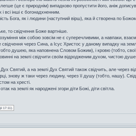
легше (це є природнім) випадково пропустити його, аніж дописува
 і всі інші є богонадхненним.
ість Бога, як і людини (наступний вірш), яка й створена по Бож
е, то свідчення Боже вартніше.
і розуміння між собою зовсім не є суперечливими, а навпаки, вза
е свідчення через Сина, а Ісус Христос у даному випадку на зем
обто душею, яка наповнена Словом Божим), і кровю (тобто, своїм 
повинні на землі свідчити своїм відродженим духом, чистою душ
бі Дух Святий, а на землі Дух Святий також свідчить, але через 
рці, знову ж таки через людину, через її душу (тобто, нашу). Сві
стом на хресті.
ак на землі як народжені згори діти Божі, діти світла.
ї 17:11).