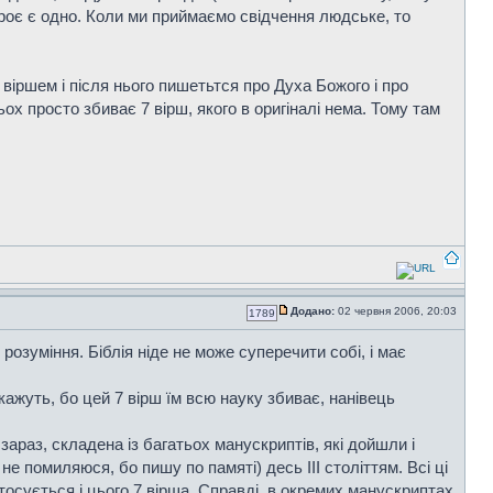
 і троє є одно. Коли ми приймаємо свідчення людське, то
віршем і після нього пишетьтся про Духа Божого і про
ох просто збиває 7 вірш, якого в оригіналі нема. Тому там
Додано:
02 червня 2006, 20:03
1789
озуміння. Біблія ніде не може суперечити собі, і має
 кажуть, бо цей 7 вірш їм всю науку збиває, нанівець
араз, складена із багатьох манускриптів, які дойшли і
е помиляюся, бо пишу по памяті) десь ІІІ століттям. Всі ці
осується і цього 7 вірша. Справді, в окремих манускриптах