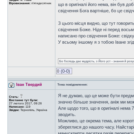
Віровизнання:
п'ятидесятник
що в оригіналі його нема, він був доб
свідчення Бога вартніше, бо це свід
З цього місця видно, що тут говорит
свідчення Боже. Ніде ні перед восьм
написано про свідчення Боже: свідку
У всьому іншому я з тобою Іване згі
Бо Господь дає мудрість, з Його уст - знання й роз
0
(0-0)
Іван Твердий
Тема повідомлення:
Я не думаю, що це може бути предмет
Стать:
Востаннє тут були:
значно більше значення, аніж ми мож
27 лютого 2017, 09:26
Написано:
119
Але щодо того, що в оригіналі нема 7
Звідки:
Тернопіль, Україна
зводить.
Можливо, це окрема тема, але коротк
збереглися до нашого часу. Найстаріш
манускрипти десятки разів переписув