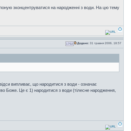
опоную зконцентруватися на народженні з води. На цю тему
Додано:
31 травня 2006, 18:57
1702
Звідси випливає, що народитися з води - означає
во Боже. Це є 1) народитися з води (тілесне народження,