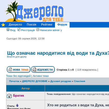
Джерело
Поезія
Рейтинг
Форум
Вхід
Реєстрація
Написати admin`у
Сьогодні: 06 серпня 2026, 12:58
Що означає народитися від води та Духа
Версія для друку
Сторінка
1
з
8
[ 119 повідомлень ]
Теми без відповідей
|
Активні теми
Початок
»
ДЖЕРЕЛО ДУХОВНЕ
»
Духовні роздуми
»
Спасіння
Автор
Тема повідомлення:
Що означає народитися від вод
Братик
Хто не родиться з води та Духа, 
Стать:
Востаннє тут були: