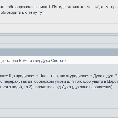
вже обговорювали в кімнаті "Пятидесятницьке вчення", а тут пр
 обговорити цю тему тут.
и - слова Божого і від Духа Святого.
каже: Що вродилося з тіла є тіло, що ж уродилося з Духа є дух. 
с перерахував дві обовязкові умови для того щоб увійти в Царст
ься з води), та 2) народитися від Духа (духовне народження).