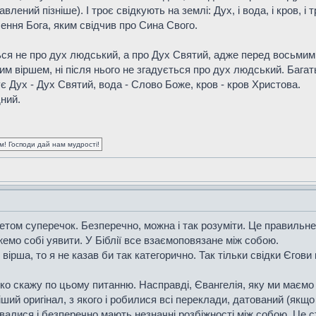
авлений пізніше). І троє свідкують на землі: Дух, і вода, і кров,
чення Бога, яким свідчив про Сина Свого.
ься не про дух людський, а про Дух Святий, адже перед восьмим 
им віршем, ні після нього не згадується про дух людський. Багать
є Дух - Дух Святий, вода - Слово Боже, кров - кров Христова.
дний.
ум! Господи дай нам мудрості!
ом суперечок. Безперечно, можна і так розуміти. Це правильне р
емо собі уявити. У Біблії все взаємоповязане між собою.
 вірша, то я не казав би так категорично. Так тільки свідки Єгови
о скажу по цьому питанню. Насправді, Євангелія, яку ми маємо з
ий оригінал, з якого і робилися всі переклади, датований (якщо н
алися і безперечно мають незначні розбіжності між собою. Це ст