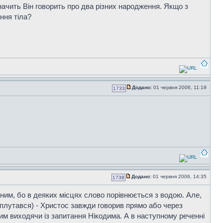
начить Він говорить про два різних народження. Якщо з
ння тіла?
Додано:
01 червня 2006, 11:19
1733
Додано:
01 червня 2006, 14:35
1738
ірним, бо в деяких місцях слово порівнюється з водою. Але,
аплутався) - Христос завжди говорив прямо або через
чним виходячи із запитання Нікодима. А в наступному реченні