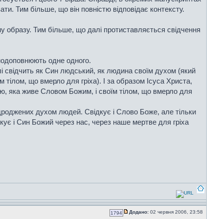
ти. Тим більше, що він повністю відповідає контексту.
ому образу. Тим більше, що далі протиставляється свідчення
ємодоповнюють одне одного.
лі свідчить як Син людський, як людина своїм духом (який
тілом, що вмерло для гріха). І за образом Ісуса Христа,
ею, яка живе Словом Божим, і своїм тілом, що вмерло для
відроджених духом людей. Свідкує і Слово Боже, але тільки
дкує і Син Божий через нас, через наше мертве для гріха
Додано:
02 червня 2006, 23:58
1794