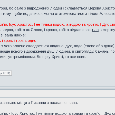
ори, бо саме з відроджених людей і складається Церква Христо
я тому, щоби вода якось могла ототожнюватися з тілом. Але зате
ов'ю
, Ісус Христос. І не тільки водою, а
водою
та
кров'ю
. І Дух с
 водою, тобто як Слово, і кровю, тобто віддав своє
тіло
в жертву 
в Івана нижче:
 і кров, і троє є одно
 з чого власне складається людина: дух, вода (слово або душа) і 
перше всього відродження душі людини, її світогляду, бажань, п
и і устремліннями. Бо що у Христі, то все нове.
ї 17:11).
станнього місця з Писання з послання Івана.
’ю, - Ісус Христос. І не тільки водою, а водою та кров’ю. І Дух с