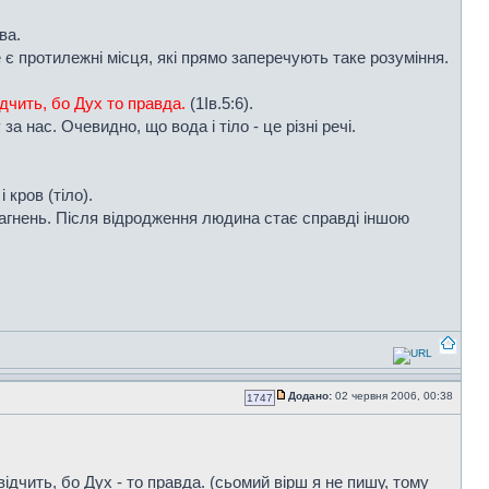
ва.
 є протилежні місця, які прямо заперечують таке розуміння.
відчить, бо Дух то правда.
(1Ів.5:6).
за нас. Очевидно, що вода і тіло - це різні речі.
кров (тіло).
рагнень. Після відродження людина стає справді іншою
Додано:
02 червня 2006, 00:38
1747
відчить, бо Дух - то правда. (сьомий вірш я не пишу, тому