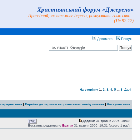
Християнський форум «Джерело»
Праведний, як пальмове дерево, розпустить гіллє своє...
(Пс.92:12)
Допомога
Пошук
На сторінку
1
,
2
,
3
,
4
,
5
...
8
Далі
опередня тема
|
Перейти до першого непрочитаного повідомлення
|
Наступна тема
Додано:
31 травня 2006, 18:49
1701
Востаннє редаговано
Братик
31 травня 2006, 19:31 (всього 1 раз).