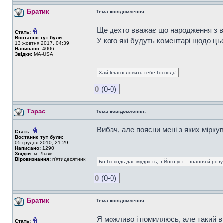
Братик
Тема повідомлення:
Ще дехто вважає що народження з во
Стать:
Востаннє тут були:
У кого які будуть коментарі щодо ць
13 жовтня 2017, 04:39
Написано:
4006
Звідки:
MA-USA
Хай благословить тебе Господь!
0
(0-0)
Тарас
Тема повідомлення:
Вибач, але поясни мені з яких мірку
Стать:
Востаннє тут були:
05 грудня 2010, 21:29
Написано:
1290
Звідки:
м. Львів
Віровизнання:
п'ятидесятник
Бо Господь дає мудрість, з Його уст - знання й роз
0
(0-0)
Братик
Тема повідомлення:
Я можливо і помиляюсь, але такий ви
Стать: