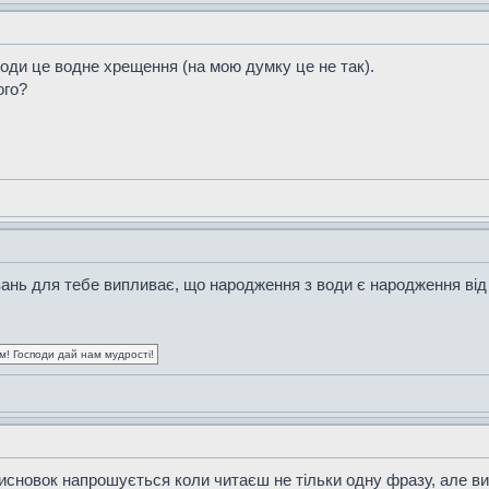
ди це водне хрещення (на мою думку це не так).
ого?
вань для тебе випливає, що народження з води є народження від 
ум! Господи дай нам мудрості!
сновок напрошується коли читаєш не тільки одну фразу, але вих