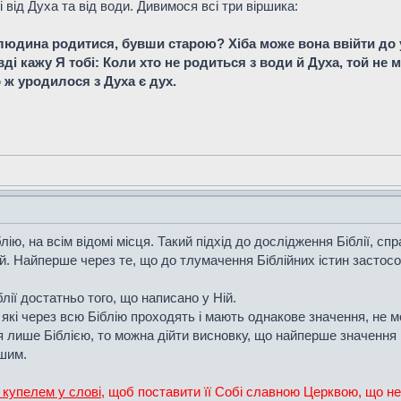
від Духа та від води. Дивимося всі три віршика:
людина родитися, бувши старою? Хіба може вона ввійти до у
авді кажу Я тобі: Коли хто не родиться з води й Духа, той не
о ж уродилося з Духа є дух.
ію, на всім відомі місця. Такий підхід до дослідження Біблії, сп
й. Найперше через те, що до тлумачення Біблійних істин застосо
лії достатньо того, що написано у Ній.
и, які через всю Біблію проходять і мають однакове значення, не
 лише Біблією, то можна дійти висновку, що найперше значення 
ішим.
купелем у слові
, щоб поставити її Собі славною Церквою, що не