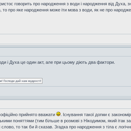
Христос говорить про народження з води і народження від Духа, з
 то про яке народження може іти мова з води, як не про народже
ди і Духа це один акт, але при цьому діють два фактори.
ум! Господи дай нам мудрості!
ак офіційно прийнято вважати
. Існування такої догми є законом
ькими поняттями (тим більше в розмові з Нікодимом, який ітак з
і слово, то так би й сказав. Згадка про народження з тіла є логі