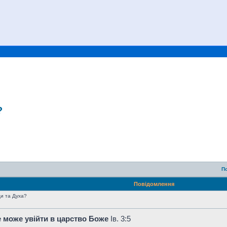
?
П
Повідомлення
и та Духа?
не може увійти в царство Боже
Ів. 3:5