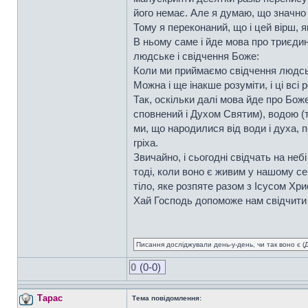
його немає. Але я думаю, що значно 
Тому я переконаний, що і цей вірш, як
В ньому саме і йде мова про триєдин
людське і свідчення Боже:
Коли ми приймаємо свідчення людськ
Можна і ще інакше розуміти, і ці вс
Так, оскільки далі мова йде про Бож
сповнений і Духом Святим), водою (т
ми, що народилися від води і духа, 
гріха.
Звичайно, і сьогодні свідчать на не
тоді, коли воно є живим у нашому се
тіло, яке розпяте разом з Ісусом Хри
Хай Господь допоможе нам свідчити от
Писання досліджували день-у-день, чи так воно є (Ді
0
(0-0)
Тарас
Тема повідомлення: