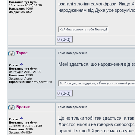
Востаннє тут були:
взагалі з логіки самої фрази. Якщо 
13 жовтня 2017, 04:39
Написано:
4006
народженням від Духа усе зрозуміло,
Звідки:
MA-USA
Хай благословить тебе Господь!
0
(0-0)
Тарас
Тема повідомлення:
Мені здається, що народження від во
Стать:
Востаннє тут були:
05 грудня 2010, 21:29
Написано:
1290
Звідки:
м. Львів
Віровизнання:
п'ятидесятник
Бо Господь дає мудрість, з Його уст - знання й роз
0
(0-0)
Братик
Тема повідомлення:
Це не тільки тобі так здається, а т
Стать:
Востаннє тут були:
Христос ніколи не говорив філософс
13 жовтня 2017, 04:39
Написано:
4006
притчі. І якщо б Христос мав на уваз
Звідки:
MA-USA