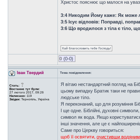
Христос пояснює що малося на увазі 
3:4 Никодим Йому каже: Як може 
3:5 Ісус відповів: Поправді, попр
3:6 Що вродилося з тіла є тіло, щ
Хай благословить тебе Господь!
0
(0-0)
Іван Твердий
Тема повідомлення:
Я вітаю нестандартний погляд на Бібл
Стать:
Востаннє тут були:
цьому випадку Братик таки не прави
27 лютого 2017, 09:26
Написано:
119
людське тіло.
Звідки:
Тернопіль, Україна
Я переконаний, що для розуміння Біб
І ще одне. Біблійні, духовні символ
символ як вода. Якщо користуватися
інші значення, але це є найпоширен
Саме про Церкву говориться:
щоб її освятити,
очистивши водяним 