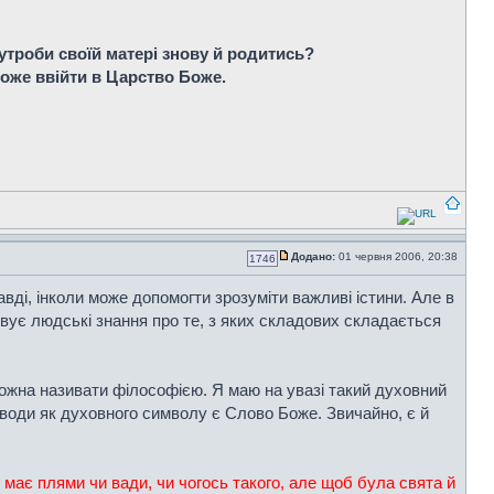
троби своїй матері знову й родитись?
 може ввійти в Царство Боже.
Додано:
01 червня 2006, 20:38
1746
равді, інколи може допомогти зрозуміти важливі істини. Але в
вує людські знання про те, з яких складових складається
 можна називати філософією. Я маю на увазі такий духовний
води як духовного символу є Слово Боже. Звичайно, є й
 має плями чи вади, чи чогось такого, але щоб була свята й