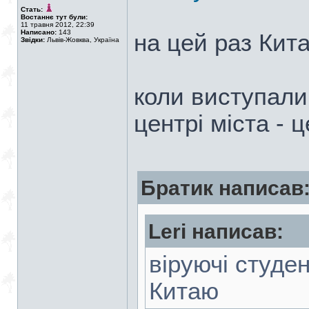
Стать:
Востаннє тут були:
11 травня 2012, 22:39
Написано:
143
на цей раз Кита
Звідки:
Львів-Жовква, Україна
коли виступали
центрі міста - 
Братик написав
Leri написав:
віруючі студен
Китаю