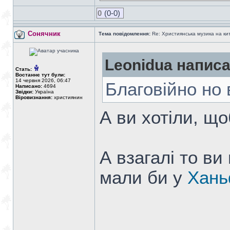
0
(0-0)
Сонячник
Тема повідомлення:
Re: Християнська музика на кита
Leonidua написа
Стать:
Востаннє тут були:
14 червня 2026, 06:47
Благовійно но 
Написано:
4694
Звідки:
Україна
Віровизнання:
християнин
А ви хотіли, що
А взагалі то ви
мали би у
Хан