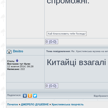
спроможні.
Хай благословить тебе Господь!
0
(0-0)
Dmitro
Тема повідомлення:
Re: Християнська музика на кита
Китайці взагал
Стать:
Востаннє тут були:
12 жовтня 2014, 08:28
Написано:
222
0
(0-0)
Поділитися:
Відображати
Початок
»
ДЖЕРЕЛО ДУШЕВНЕ
»
Християнська творчість