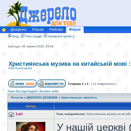
Джерело
Поезія
Рейтинг
Форум
Вхід
Реєстрація
Написати admin`у
Сьогодні: 06 серпня 2026, 23:46
Християнська музика на китайській мові :
Версія для друку
Сторінка
1
з
1
[ 12 повідомлень ]
Теми без відповідей
|
Активні теми
Початок
»
ДЖЕРЕЛО ДУШЕВНЕ
»
Християнська творчість
Автор
Leri
Тема повідомлення:
Християнська музика на китайськ
У нашій церкві