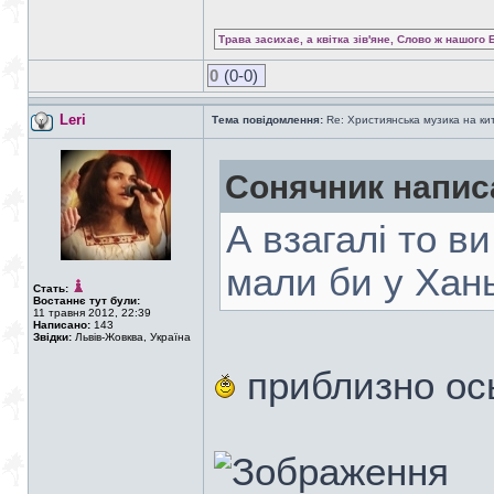
Трава засихає, а квітка зів'яне, Слово ж нашого 
0
(0-0)
Leri
Тема повідомлення:
Re: Християнська музика на кита
Сонячник напис
А взагалі то ви
мали би у Хан
Стать:
Востаннє тут були:
11 травня 2012, 22:39
Написано:
143
Звідки:
Львів-Жовква, Україна
приблизно ось