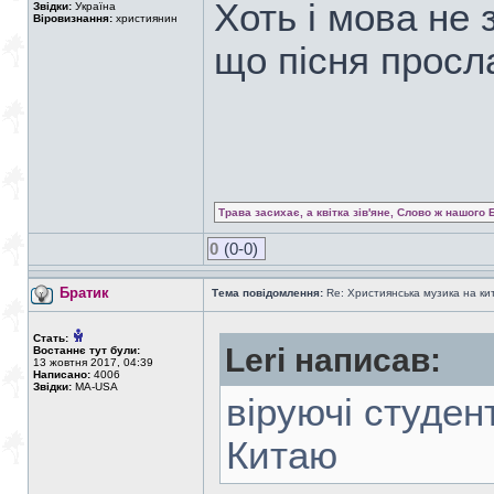
Хоть і мова не 
Звідки:
Україна
Віровизнання:
християнин
що пісня просл
Трава засихає, а квітка зів'яне, Слово ж нашого 
0
(0-0)
Братик
Тема повідомлення:
Re: Християнська музика на кита
Стать:
Leri написав:
Востаннє тут були:
13 жовтня 2017, 04:39
Написано:
4006
Звідки:
MA-USA
віруючі студен
Китаю