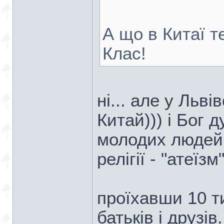
А що в Китаї т
Клас!
ні... але у Льві
Китай))) і Бог 
молодих людей,
релігії - "атеїзм
проїхавши 10 ти
батьків і друзів