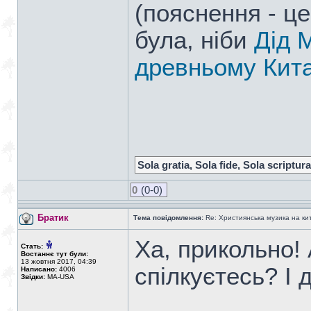
(пояснення - це
була, ніби
Дід 
древньому Кита
Sola gratia, Sola fide, Sola scriptura
0
(0-0)
Братик
Тема повідомлення:
Re: Християнська музика на кита
Ха, прикольно! 
Стать:
Востаннє тут були:
13 жовтня 2017, 04:39
спілкуєтесь? І
Написано:
4006
Звідки:
MA-USA