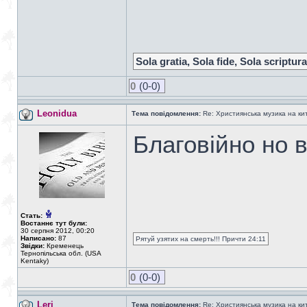
Sola gratia, Sola fide, Sola scriptura
0
(0-0)
Leonidua
Тема повідомлення:
Re: Християнська музика на кита
Благовійно но в
Стать:
Востаннє тут були:
30 серпня 2012, 00:20
Написано:
87
Рятуй узятих на смерть!!! Причти 24:11
Звідки:
Кременець
Тернопільська обл. (USA
Kentaky)
0
(0-0)
Leri
Тема повідомлення:
Re: Християнська музика на кита