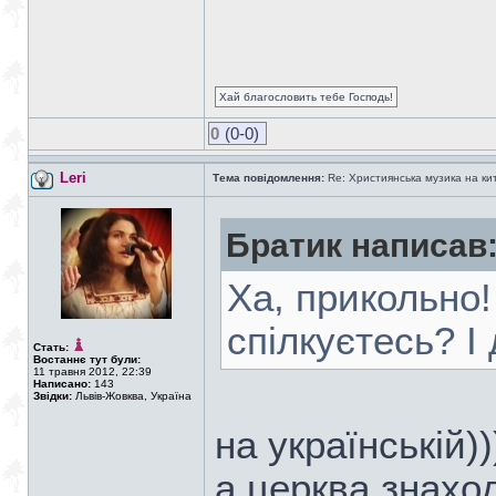
Хай благословить тебе Господь!
0
(0-0)
Leri
Тема повідомлення:
Re: Християнська музика на кита
Братик написав
Ха, прикольно!
спілкуєтесь? І
Стать:
Востаннє тут були:
11 травня 2012, 22:39
Написано:
143
Звідки:
Львів-Жовква, Україна
на українській))
а церква знаход