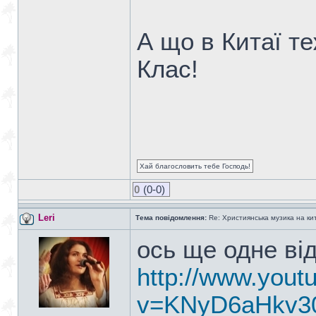
А що в Китаї те
Клас!
Хай благословить тебе Господь!
0
(0-0)
Leri
Тема повідомлення:
Re: Християнська музика на кита
ось ще одне ві
http://www.yout
v=KNyD6aHkv3