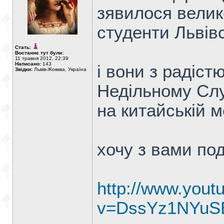
зявилося велике
студенти Львівс
Стать:
Востаннє тут були:
11 травня 2012, 22:39
Написано:
143
і вони з радіс
Звідки:
Львів-Жовква, Україна
Недільному Слу
на китайській м
хочу з вами по
http://www.yout
v=DssYz1NYuS