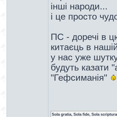
інші народи...
і це просто чуд
ПС - доречі в 
китаєць в нашій
у нас уже шутк
будуть казати "
"Гефсиманія"
Sola gratia, Sola fide, Sola scriptura