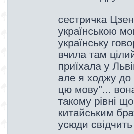
сестричка Цзен
українською мо
українську гово
вчила там цілий
приїхала у Льві
але я ходжу до 
цю мову"... вон
такому рівні що
китайським брат
усюди свідчить