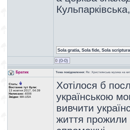
Кульпарківська,
Sola gratia, Sola fide, Sola scriptura
0
(0-0)
Братик
Тема повідомлення:
Re: Християнська музика на кита
Хотілося б посл
Стать:
Востаннє тут були:
13 жовтня 2017, 04:39
українською мо
Написано:
4006
Звідки:
MA-USA
вивчити українс
життя прожили в