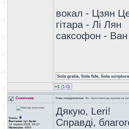
вокал - Цзян Ц
гітара - Лі Лян
саксофон - Ван
Sola gratia, Sola fide, Sola scriptura
+1
(1-0)
Сонячник
Тема повідомлення:
Re: Християнська музика на кита
Дякую, Leri!
Стать:
Справді, благог
Востаннє тут були:
14 червня 2026, 06:47
Написано:
4694