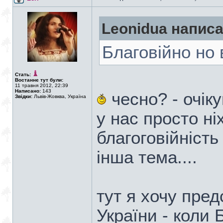
Leonidua написа
Благовійно но 
Стать:
Востаннє тут були:
11 травня 2012, 22:39
Написано:
143
чесно? - очіку
Звідки:
Львів-Жовква, Україна
у нас просто ні
благоговійність
інша тема....
тут я хочу пре
України - коли