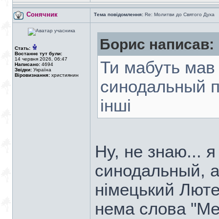
Сонячник
Тема повідомлення:
Re: Молитви до Святого Духа
Борис написав:
Стать:
Востаннє тут були:
14 червня 2026, 06:47
Ти мабуть мав 
Написано:
4694
Звідки:
Україна
Віровизнання:
християнин
синодальный пе
інші
Ну, не знаю... 
синодальный, а
німецький Люте
нема слова "Ме