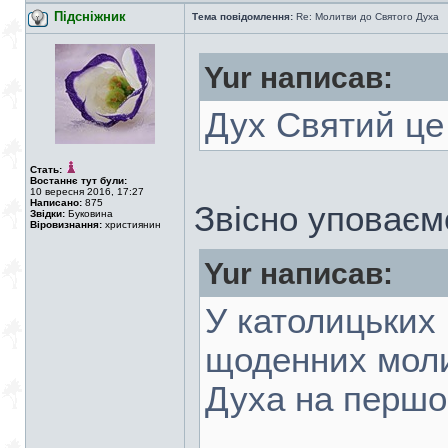
Підсніжник
Тема повідомлення:
Re: Молитви до Святого Духа
Yur написав:
Дух Святий це 
Стать:
Востаннє тут були:
10 вересня 2016, 17:27
Написано:
875
Звісно уповаєм
Звідки:
Буковина
Віровизнання:
християнин
Yur написав:
У католицьких
щоденних моли
Духа на першо