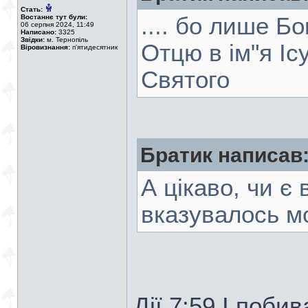
Стать:
Востаннє тут були:
.... бо лише Б
06 серпня 2024, 11:49
Написано:
3325
Звідки:
м. Тернопіль
Отцю в ім"я І
Віровизнання:
п'ятидесятник
Святого
Братик написав
А цікаво, чи є 
вказувалось м
Дiї.7:59 І поб