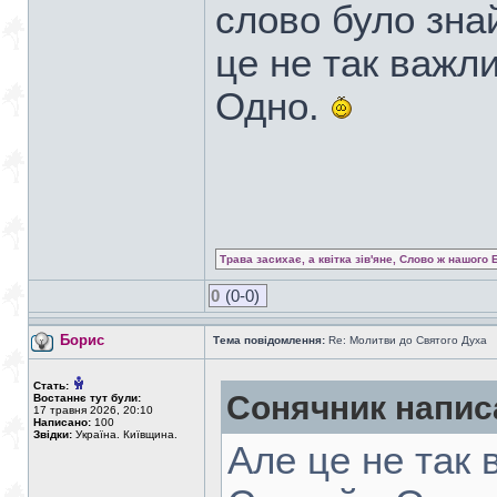
слово було зна
це не так важли
Одно.
Трава засихає, а квітка зів'яне, Слово ж нашого 
0
(0-0)
Борис
Тема повідомлення:
Re: Молитви до Святого Духа
Стать:
Сонячник напис
Востаннє тут були:
17 травня 2026, 20:10
Написано:
100
Звідки:
Україна. Київщина.
Але це не так 