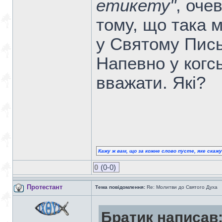
етикету"
, оче
тому, що така 
у Святому Письм
Напевно у когсь
вважати. Які?
Кажу ж вам, що за кожне слово пусте, яке скаж
0
(0-0)
Протестант
Тема повідомлення:
Re: Молитви до Святого Духа
Братик написав