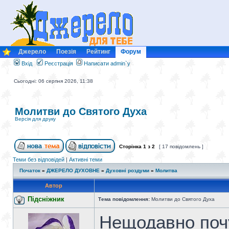
Джерело
Поезія
Рейтинг
Форум
Вхід
Реєстрація
Написати admin`у
Сьогодні: 06 серпня 2026, 11:38
Молитви до Святого Духа
Версія для друку
Сторінка
1
з
2
[ 17 повідомлень ]
Теми без відповідей
|
Активні теми
Початок
»
ДЖЕРЕЛО ДУХОВНЕ
»
Духовні роздуми
»
Молитва
Автор
Підсніжник
Тема повідомлення:
Молитви до Святого Духа
Нещодавно поч