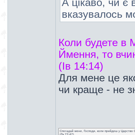
А цікаво, чи є 
вказувалось м
Коли будете в 
Ймення, то вчи
(Ів 14:14)
Для мене це як
чи краще - не з
Спогадай мене, Господи, коли прийдеш у Царство 
(Лк 23:42)