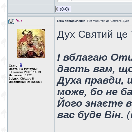
0
(0-0)
Yur
Тема повідомлення:
Re: Молитви до Святого Духа
Дух Святий це 
І вблагаю Отц
дасть вам, що
Стать:
Востаннє тут були:
31 жовтня 2013, 14:19
Написано:
1122
Духа правди, 
Звідки:
Chicago Il.
Віровизнання:
католик
може, бо не б
Його знаєте ви
вас буде Він.
(