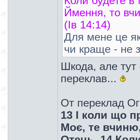
Коли будете в
Ймення, то вч
(Ів 14:14)
Для мене це як
чи краще - не з
Шкода, але тут
переклав...
От переклад Ог
13 І коли що п
Моє, те вчиню
Отець. 14 Кол