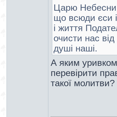
Царю Небесний
що всюди єси 
і життя Подате
очисти нас від
душі наші.
А яким уривком
перевірити пра
такої молитви?