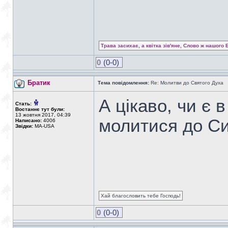
Трава засихає, а квітка зів'яне, Слово ж нашого 
0
(0-0)
Братик
Тема повідомлення:
Re: Молитви до Святого Духа
А цікаво, чи є в
Стать:
Востаннє тут були:
13 жовтня 2017, 04:39
молитися до Си
Написано:
4006
Звідки:
MA-USA
Хай благословить тебе Господь!
0
(0-0)