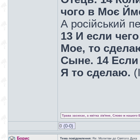
чого в Моє Йм
А російський п
13 И если чег
Мое, то сдела
Сыне. 14 Если
Я то сделаю.
(
Трава засихає, а квітка зів'яне, Слово ж нашого 
0
(0-0)
Борис
Тема повідомлення:
Re: Молитви до Святого Духа