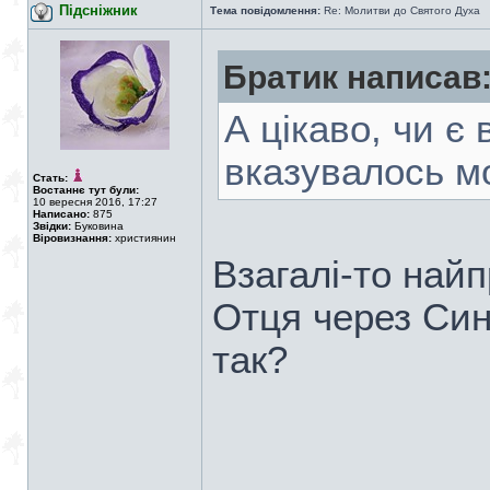
Підсніжник
Тема повідомлення:
Re: Молитви до Святого Духа
Братик написав
А цікаво, чи є 
вказувалось м
Стать:
Востаннє тут були:
10 вересня 2016, 17:27
Написано:
875
Звідки:
Буковина
Віровизнання:
християнин
Взагалі-то най
Отця через Син
так?