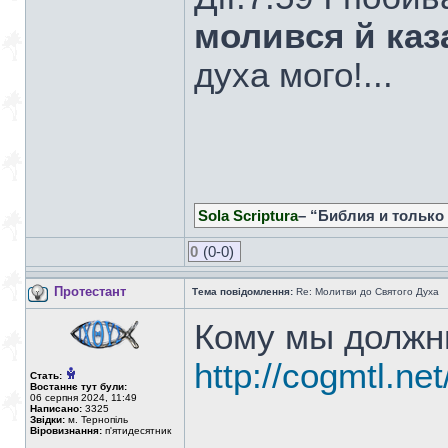
молився й каз
духа мого!...
Sola Scriptura
– “Библия и только
0
(0-0)
Протестант
Тема повідомлення:
Re: Молитви до Святого Духа
Кому мы должн
http://cogmtl.ne
Стать:
Востаннє тут були:
06 серпня 2024, 11:49
Написано:
3325
Звідки:
м. Тернопіль
Віровизнання:
п'ятидесятник