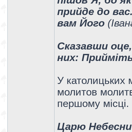
пішов Я, бо я
прийде до вас
вам Його
(Іван
Сказавши оце,
них: Прийміт
У католицьких
молитов молитв
першому місці.
Царю Небесни