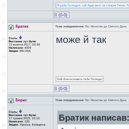
Я раба Господня, хай буде мені за словом Твоїм. Л
0
(0-0)
Братик
Тема повідомлення:
Re: Молитви до Святого Духа
може й так
Стать:
Востаннє тут були:
13 жовтня 2017, 04:39
Написано:
4006
Звідки:
MA-USA
Хай благословить тебе Господь!
0
(0-0)
Борис
Тема повідомлення:
Re: Молитви до Святого Духа
Стать:
Братик написав
Востаннє тут були:
17 травня 2026, 20:10
Написано:
100
Звідки:
Україна. Київщина.