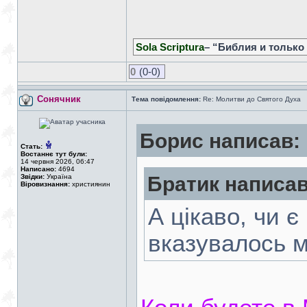
Sola Scriptura
– “Библия и только
0
(0-0)
Сонячник
Тема повідомлення:
Re: Молитви до Святого Духа
Борис написав:
Стать:
Востаннє тут були:
14 червня 2026, 06:47
Написано:
4694
Звідки:
Україна
Братик написав
Віровизнання:
християнин
А цікаво, чи є 
вказувалось м