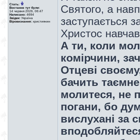
Стать:
Святого, а нав
Востаннє тут були:
14 червня 2026, 06:47
Написано:
4694
заступається з
Звідки:
Україна
Віровизнання:
християнин
Христос навчав
А ти, коли мол
комірчини, зач
Отцеві своєму,
бачить таємне,
молитеся, не п
погани, бо ду
вислухані за 
вподобляйтеся