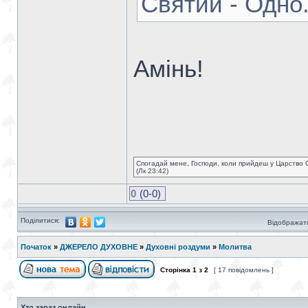
Святий - Одно
Амінь!
Спогадай мене, Господи, коли прийдеш у Царство 
(Лк 23:42)
0
(0-0)
Поділитися:
Відображати
Початок
»
ДЖЕРЕЛО ДУХОВНЕ
»
Духовні роздуми
»
Молитва
Сторінка
1
з
2
[ 17 повідомлень ]
Хто зараз онлайн