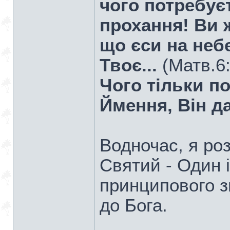
чого потребує
прохання! Ви 
що єси на небе
Твоє...
(Матв.6:
Чого тільки п
Ймення, Він д
Водночас, я ро
Святий - Один і
принципового з
до Бога.