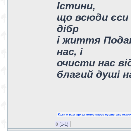
Істини,
що всюди єси 
дібр
і життя Подат
нас, і
очисти нас від
благий душі н
Кажу ж вам, що за кожне слово пусте, яке скаж
0
(1-1)