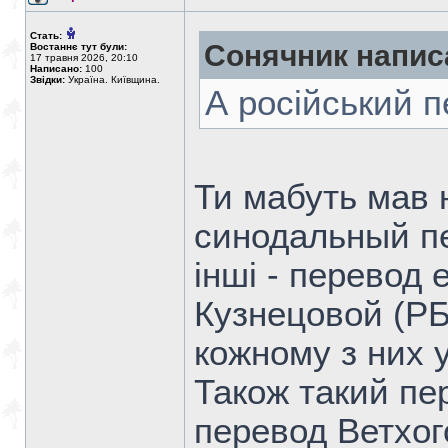
Стать:
Сонячник напис
Востаннє тут були:
17 травня 2026, 20:10
Написано:
100
Звідки:
Україна. Київщина.
А російський 
Ти мабуть мав н
синодальный пе
інші - перевод 
Кузнецовой (РБ
кожному з них у
Також такий пе
перевод Ветхог