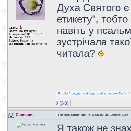
Духа Святого є
етикету", тобто
навіть у псальм
Стать:
Востаннє тут були:
10 вересня 2016, 17:27
Написано:
875
зустрічала тако
Звідки:
Буковина
Віровизнання:
християнин
читала?
Я раба Господня, хай буде мені за словом Твоїм. Л
0
(0-0)
Сонячник
Тема повідомлення:
Re: Молитви до Святого Духа
Я також не зна