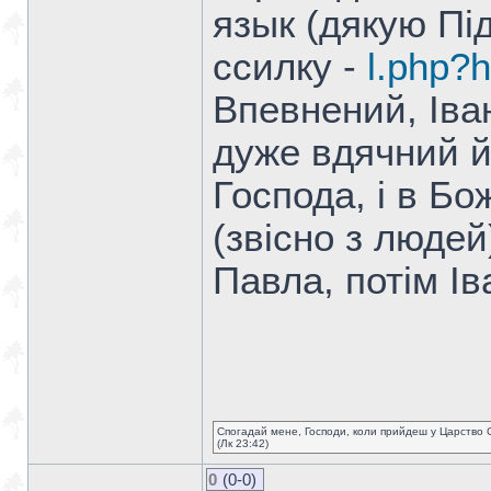
язык (дякую Пі
ссилку -
l.php?h
Впевнений, Іва
дуже вдячний й
Господа, і в Бо
(звісно з люде
Павла, потім Ів
Спогадай мене, Господи, коли прийдеш у Царство 
(Лк 23:42)
0
(0-0)