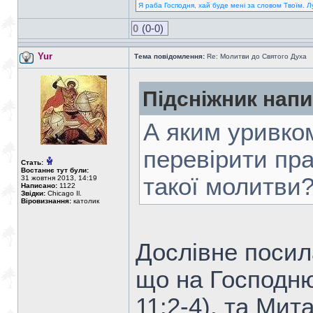
Я раба Господня, хай буде мені за словом Твоїм. Л
0
(0-0)
Yur
Тема повідомлення:
Re: Молитви до Святого Духа
Підсніжник напи
А яким уривко
перевірити пра
Стать:
Востаннє тут були:
такої молитви
31 жовтня 2013, 14:19
Написано:
1122
Звідки:
Chicago Il.
Віровизнання:
католик
Дослівне посил
що на Господню
11:2-4), та Мит