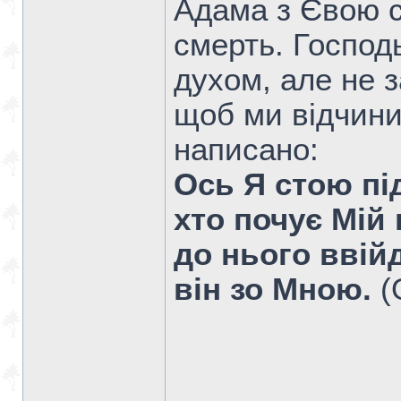
Адама з Євою с
смерть. Господ
духом, але не з
щоб ми відчини
написано:
Ось Я стою пі
хто почує Мій 
до нього ввійд
він зо Мною.
(