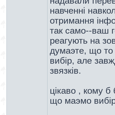
надавали перев
навченнi навк
отримання iнфо
так само--ваш г
реагують на зо
думаэте, що то
вибiр, але зав
звязкiв.
цiкаво , кому 
що маэмо вибiр