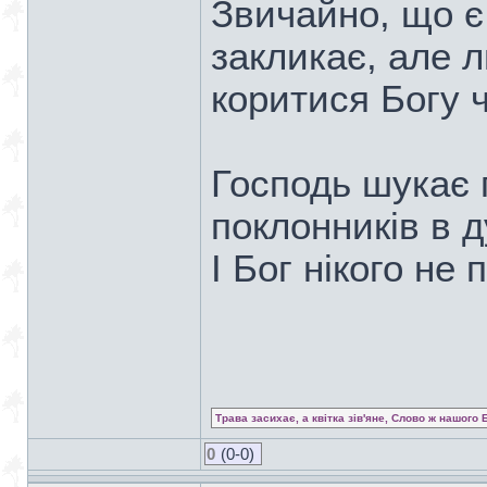
Звичайно, що є
закликає, але 
коритися Богу ч
Господь шукає 
поклонників в ду
І Бог нікого не
Трава засихає, а квітка зів'яне, Слово ж нашого 
0
(0-0)