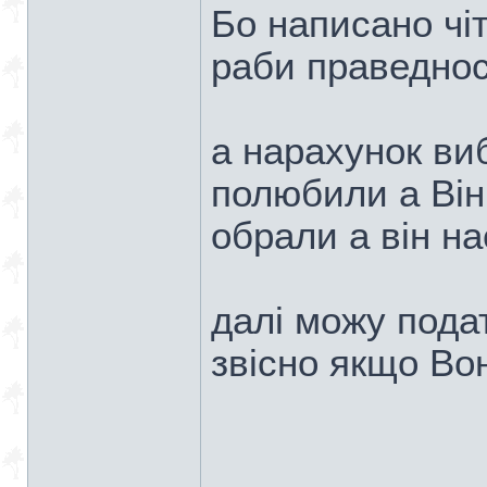
Бо написано чiт
раби праведнос
а нарахунок ви
полюбили а Вiн
обрали а вiн на
далi можу пода
звiсно якщо Во