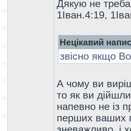
Дякую не треба
1Iван.4:19, 1Iва
Нецікавий напис
звiсно якщо Во
А чому ви вирі
то як ви дійшли
напевно не із п
перших ваших п
зневажливо, і 