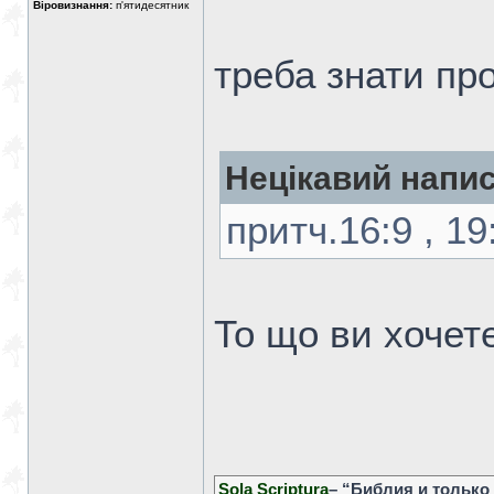
Віровизнання:
п'ятидесятник
треба знати про
Нецікавий напис
притч.16:9 , 19
То що ви хочет
Sola Scriptura
– “Библия и только