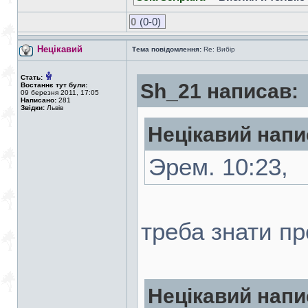
0
(0-0)
Нецікавий
Тема повідомлення:
Re: Вибір
Стать:
Sh_21 написав:
Востаннє тут були:
09 березня 2011, 17:05
Написано:
281
Звідки:
Львів
Нецікавий напи
Эрем. 10:23,
треба знати пр
Нецікавий напи