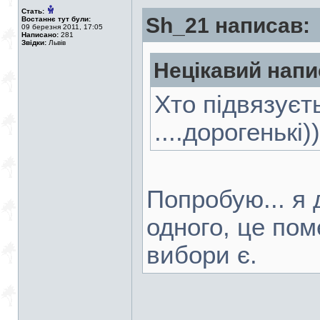
Стать:
Sh_21 написав:
Востаннє тут були:
09 березня 2011, 17:05
Написано:
281
Звідки:
Львів
Нецікавий напи
Хто підвязуєт
....дорогенькі)
Попробую... я 
одного, це по
вибори є.