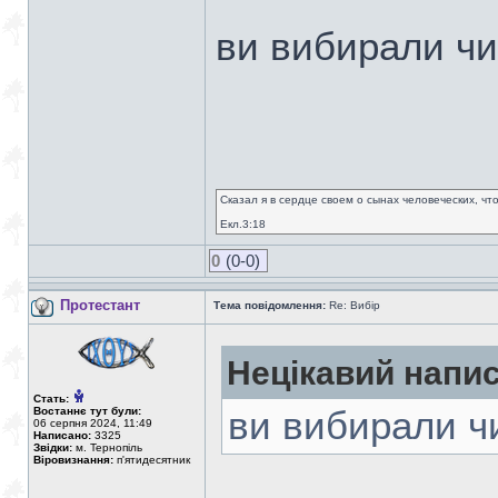
ви вибирали ч
Сказал я в сердце своем о сынах человеческих, чт
Екл.3:18
0
(0-0)
Протестант
Тема повідомлення:
Re: Вибір
Нецікавий напис
Стать:
Востаннє тут були:
ви вибирали ч
06 серпня 2024, 11:49
Написано:
3325
Звідки:
м. Тернопіль
Віровизнання:
п'ятидесятник