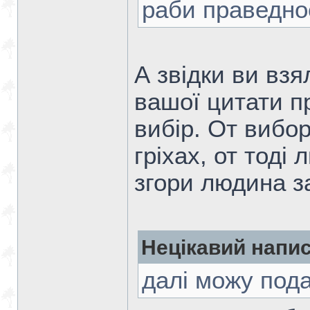
раби праведнос
А звідки ви вз
вашої цитати п
вибір. От вибо
гріхах, от тоді
згори людина за
Нецікавий напис
далi можу пода