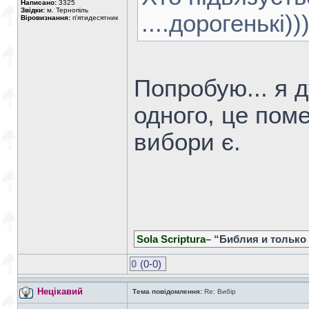
Написано:
3325
Звідки:
м. Тернопіль
....дорогенькі))
Віровизнання:
п'ятидесятник
Попробую... я 
одного, це пом
вибори є.
Sola Scriptura
– “Библия и только
0
(0-0)
Нецікавий
Тема повідомлення:
Re: Вибір