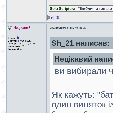
Sola Scriptura
– “Библия и только
0
(0-0)
Нецікавий
Тема повідомлення:
Re: Вибір
Стать:
Sh_21 написав:
Востаннє тут були:
09 березня 2011, 17:05
Написано:
281
Звідки:
Львів
Нецікавий напи
ви вибирали 
Як кажуть: "бат
один виняток і