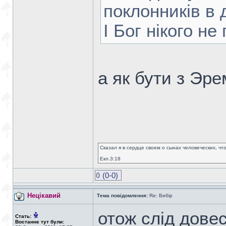
поклонників в д
І Бог нікого н
а як бути з Эре
Сказал я в сердце своем о сынах человеческих, чт
Екл.3:18
0
(0-0)
Нецікавий
Тема повідомлення:
Re: Вибір
отож слід дове
Стать:
Востаннє тут були: