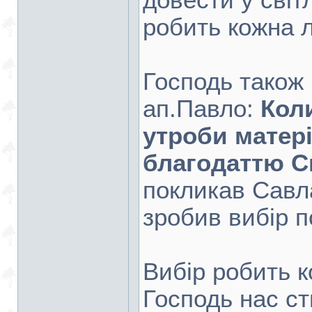
довести у світ
робить кожна 
Господь також 
ап.Павло:
Кол
утроби матері
благодаттю С
покликав Савла
зробив вибір п
Вибір робить к
Господь нас ст