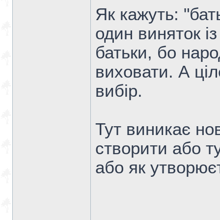
Як кажуть: "бат
один виняток із
батьки, бо нар
виховати. А ці
вибір.
Тут виникає но
створити або т
або як утворює