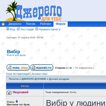
Джерело
Поезія
Рейтинг
Форум
Вхід
Реєстрація
Написати admin`у
Сьогодні: 07 серпня 2026, 05:06
Вибір
Версія для друку
Сторінка
1
з
6
[ 78 повідомлень ]
Теми без відповідей
|
Активні теми
Початок
»
ДЖЕРЕЛО ДУХОВНЕ
»
Духовні роздуми
Автор
Нецікавий
Тема повідомлення:
Вибір
Вибір у людини
Стать:
Востаннє тут були: