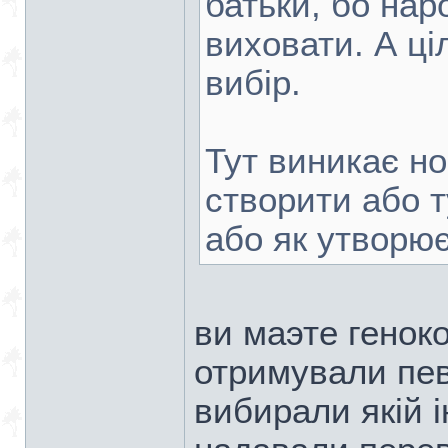
батьки, бо нар
виховати. А ц
вибір.
Тут виникає н
створити або т
або як утворю
ви маэте геноко
отримували пев
вибирали якiй i