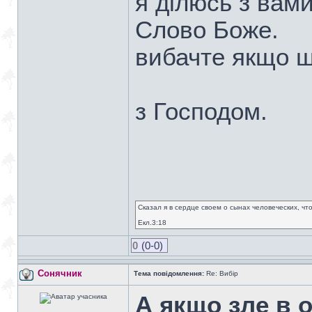
я дiлюсь з вами
Слово Боже.
вибачте якщо що
з Господом.
Сказал я в сердце своем о сынах человеческих, чт
Екл.3:18
0
(0-0)
Сонячник
Тема повідомлення:
Re: Вибір
А якщо зле в 