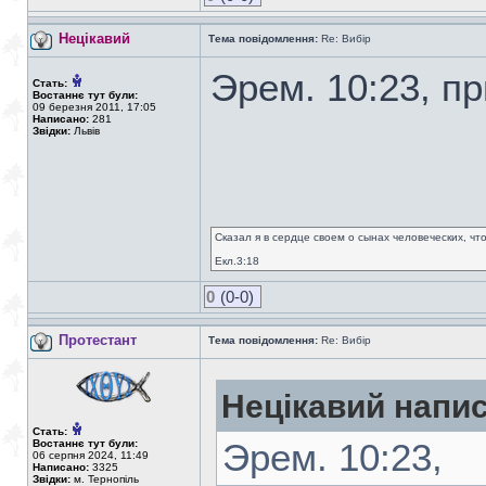
Нецікавий
Тема повідомлення:
Re: Вибір
Эрем. 10:23, при
Стать:
Востаннє тут були:
09 березня 2011, 17:05
Написано:
281
Звідки:
Львів
Сказал я в сердце своем о сынах человеческих, чт
Екл.3:18
0
(0-0)
Протестант
Тема повідомлення:
Re: Вибір
Нецікавий напис
Стать:
Востаннє тут були:
Эрем. 10:23,
06 серпня 2024, 11:49
Написано:
3325
Звідки:
м. Тернопіль