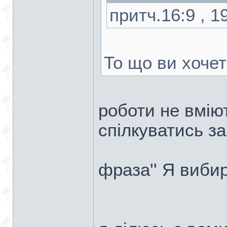
притч.16:9 , 1
То що ви хочет
роботи не вмiю
спiлкуватись 
фраза'' Я вибир