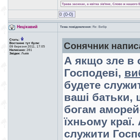
Трава засихає, а квітка зів'яне, Слово ж нашого 
0
(0-0)
Нецікавий
Тема повідомлення:
Re: Вибір
Стать:
Сонячник напис
Востаннє тут були:
09 березня 2011, 17:05
Написано:
281
Звідки:
Львів
А якщо зле в
Господеві,
ви
будете служи
ваші батьки, 
богам аморей
їхньому краї.
служити Госп