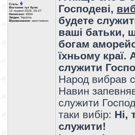
Стать:
Господеві,
виб
Востаннє тут були:
14 червня 2026, 06:47
Написано:
4694
будете служит
Звідки:
Україна
Віровизнання:
християнин
ваші батьки, щ
богам аморейс
їхньому краї. 
служити Госпо
Народ вибрав с
Навин запевняв
служити Господ
таки вибір:
Ні,
служити!