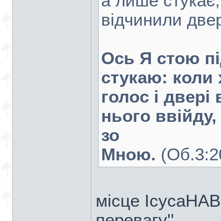
а лише стукає
відчинили двер
Ось Я стою п
стукаю: коли 
голос і двері
нього ввійду, 
зо
Мною.
(Об.3:2
мiсце IсусаНАВ.
перевагу''