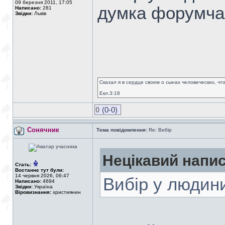
09 березня 2011, 17:05
думка форумча
Написано:
281
Звідки:
Львів
Сказал я в сердце своем о сынах человеческих, чт
Екл.3:18
0
(0-0)
Сонячник
Тема повідомлення:
Re: Вибір
Нецікавий напис
Стать:
Востаннє тут були:
14 червня 2026, 06:47
Вибір у людини
Написано:
4694
Звідки:
Україна
Віровизнання:
християнин