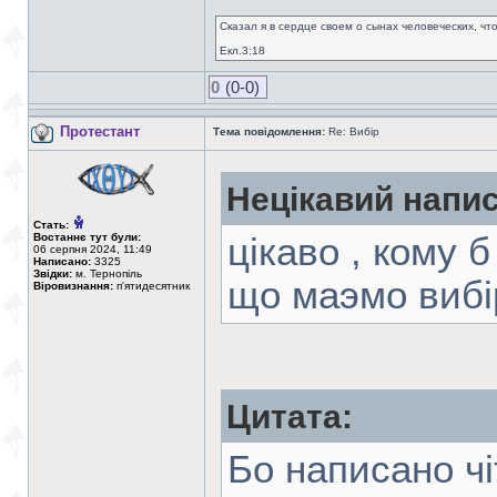
Сказал я в сердце своем о сынах человеческих, чт
Екл.3:18
0
(0-0)
Протестант
Тема повідомлення:
Re: Вибір
Нецікавий напис
Стать:
Востаннє тут були:
цiкаво , кому 
06 серпня 2024, 11:49
Написано:
3325
Звідки:
м. Тернопіль
що маэмо вибi
Віровизнання:
п'ятидесятник
Цитата:
Бо написано чi