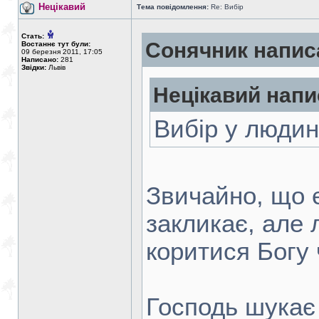
Нецікавий
Тема повідомлення:
Re: Вибір
Стать:
Сонячник напис
Востаннє тут були:
09 березня 2011, 17:05
Написано:
281
Звідки:
Львів
Нецікавий напи
Вибір у людин
Звичайно, що є
закликає, але
коритися Богу ч
Господь шукає