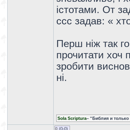
істотами. От з
ссс задав: « хт
Перш ніж так г
прочитати хоч п
зробити виснов
ні.
Sola Scriptura
– “Библия и только
0
(0-0)