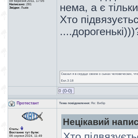
09 березня 2011, 17:05
нема, а є тільк
Написано:
281
Звідки:
Львів
Хто підвязуєтьс
....дорогенькі)))
Сказал я в сердце своем о сынах человеческих, чт
Екл.3:18
0
(0-0)
Протестант
Тема повідомлення:
Re: Вибір
Нецікавий напис
Стать:
Востаннє тут були:
Хто підвязуєть
06 серпня 2024, 11:49