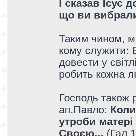
І сказав Ісус 
що ви вибрали
Таким чином, м
кому служити: 
довести у світл
робить кожна 
Господь також 
ап.Павло:
Коли
утроби матері
Своєю...
(Гал.1