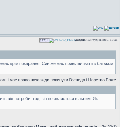
Додано:
13 грудня 2010, 12:41
27714
немає крім покарання. Син же має привілей мати з батьком
ом, і має право назавжди покинути Господа і Царство Боже.
ь від потреби ,тоді він не являється вільним. Як
и, та без духу Мого, щоб додати гріх на гріх...
(Iс.30:1)