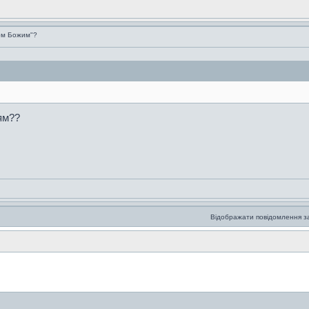
ом Божим"?
ням??
Відображати повідомлення з