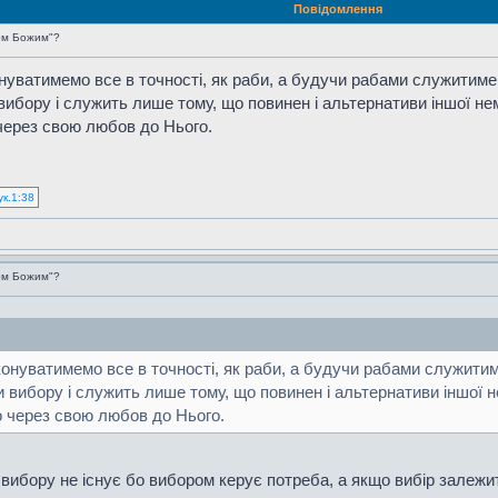
Повідомлення
ом Божим"?
нуватимемо все в точності, як раби, а будучи рабами служитимем
 вибору і служить лише тому, що повинен і альтернативи іншої н
 через свою любов до Нього.
ук.1:38
ом Божим"?
онуватимемо все в точності, як раби, а будучи рабами служитим
ди вибору і служить лише тому, що повинен і альтернативи іншої 
го через свою любов до Нього.
ибору не існує бо вибором керує потреба, а якщо вибір залежить