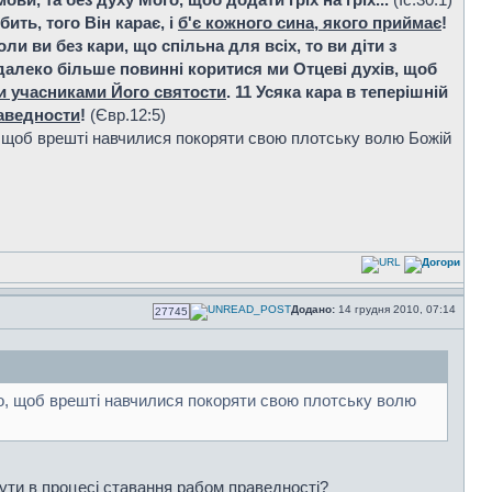
ить, того Він карає, і
б'є кожного сина, якого приймає
!
ли ви без кари, що спільна для всіх, то ви діти з
е далеко більше повинні коритися ми Отцеві духів, щоб
и учасниками Його святости
. 11 Усяка кара в теперішній
аведности
!
(Євр.12:5)
о, щоб врешті навчилися покоряти свою плотську волю Божій
Додано:
14 грудня 2010, 07:14
27745
го, щоб врешті навчилися покоряти свою плотську волю
 бути в процесі ставання рабом праведності?