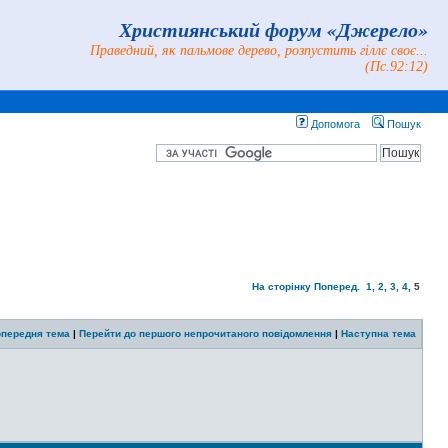
Християнський форум «Джерело»
Праведний, як пальмове дерево, розпустить гіллє своє...
(Пс.92:12)
Допомога
Пошук
На сторінку
Поперед.
1
,
2
,
3
,
4
,
5
передня тема
|
Перейти до першого непрочитаного повідомлення
|
Наступна тема