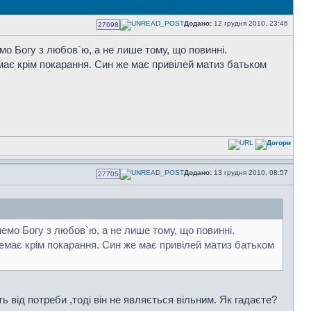
Додано:
12 грудня 2010, 23:46
27698
о Богу з любов`ю, а не лише тому, що повинні.
емає крім покарання. Син же має привілей матиз батьком
Додано:
13 грудня 2010, 08:57
27705
емо Богу з любов`ю, а не лише тому, що повинні.
немає крім покарання. Син же має привілей матиз батьком
 від потреби ,тоді він не являється вільним. Як гадаєте?