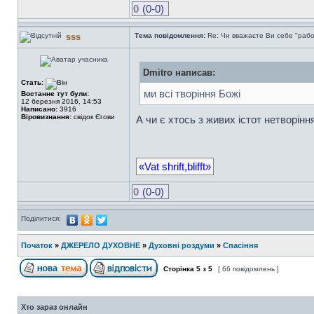
0
(0-0)
sss
Тема повідомлення:
Re: Чи вважаєте Ви себе "раб
Dmitro написав:
Стать:
ми всі творіння Божі
Востаннє тут були:
12 березня 2016, 14:53
Написано:
3916
Віровизнання:
свідок Єгови
А чи є хтось з живих істот нетворін
«Vat shrift,blifft»
0
(0-0)
Поділитися:
Початок
»
ДЖЕРЕЛО ДУХОВНЕ
»
Духовні роздуми
»
Спасіння
Сторінка
5
з
5
[ 66 повідомлень ]
Хто зараз онлайн