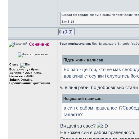
Сказал я в сердце своем о сынах человеческих, чт
Екл.3:18
0
(0-0)
Сонячник
Тема повідомлення:
Re: Чи вважаєте Ви себе "раб
Підсніжник написав:
Стать:
Бо раб - це той, хто не має свобо
Востаннє тут були:
14 червня 2026, 06:47
довірливі стосунки і слухатись йо
Написано:
4694
Звідки:
Україна
Віровизнання:
християнин
Є вільні раби, бо добровільно стал
Нецікавий написав:
а син є рабом праведності?Свободи
гадаєте?
Ви далі за своє?
Не кожен син є рабом праведності.
Горе синам неслухняним, говорить 