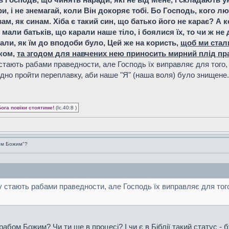
и, і не знемагай, коли Він докоряє тобі. Бо Господь, кого люб
ам, як синам. Хіба є такий син, що батько його не карає? А ко
и мали батьків, що карали наше тіло, і боялися їх, то чи ж н
рали, як їм до вподоби було, Цей же на користь,
щоб ми стал
тком,
та згодом для навчених нею приносить мирний плід пр
у стають рабами праведности, але Господь їх виправляє для тог
дно пройти переплавку, аби наше "Я" (наша воля) було знищене.
Бога повіки стоятиме!
(Іс.40:8 )
ом Божим"?
зу стають рабами праведности, але Господь їх виправляє для то
рабом Божим? Чи ти ще в процесі? І чи є в Біблії такий статус -