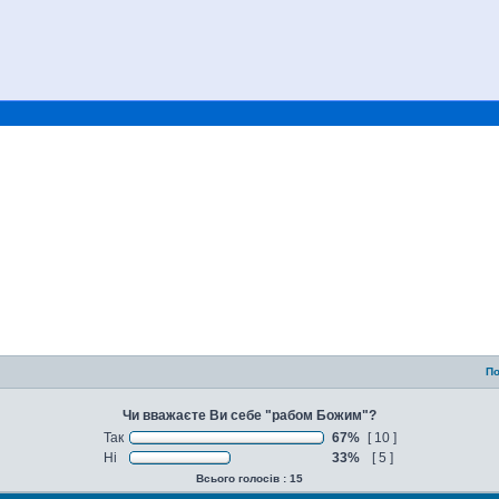
По
Чи вважаєте Ви себе "рабом Божим"?
Так
67%
[ 10 ]
Ні
33%
[ 5 ]
Всього голосів : 15