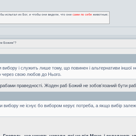
обы испытал их Бог, и чтобы они видели, что они
сами по себе
животные;
ом Божим"?
ди вибору і служить лише тому, що повинен і альтернативи іншої 
го через свою любов до Нього.
и рабами праведності. Жоден раб Божий не зобов'язаний бути раб
 вибору не існує бо вибором керує потреба, а якщо вибір залежит
Господь, що чинять наради, які не від Мене, і складають умов