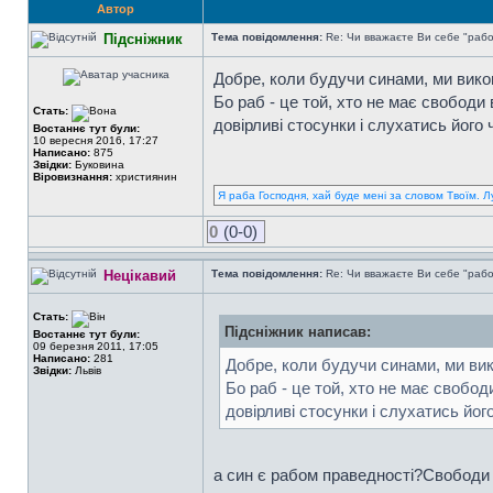
Автор
Підсніжник
Тема повідомлення:
Re: Чи вважаєте Ви себе "раб
Добре, коли будучи синами, ми вико
Бо раб - це той, хто не має свободи
Стать:
довірливі стосунки і слухатись його
Востаннє тут були:
10 вересня 2016, 17:27
Написано:
875
Звідки:
Буковина
Віровизнання:
християнин
Я раба Господня, хай буде мені за словом Твоїм. Л
0
(0-0)
Нецікавий
Тема повідомлення:
Re: Чи вважаєте Ви себе "раб
Стать:
Підсніжник написав:
Востаннє тут були:
09 березня 2011, 17:05
Написано:
281
Добре, коли будучи синами, ми вик
Звідки:
Львів
Бо раб - це той, хто не має свобо
довірливі стосунки і слухатись йо
а син є рабом праведності?Свободи в