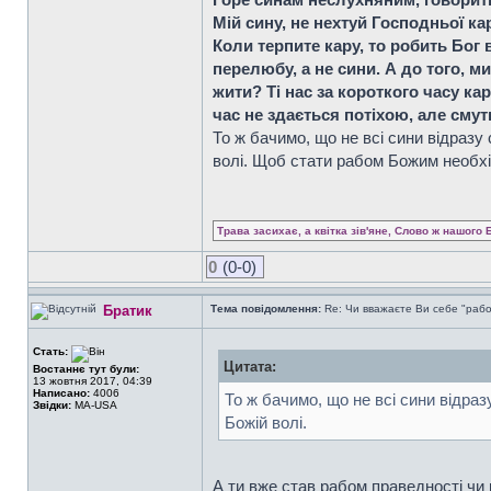
Мій сину, не нехтуй Господньої кар
Коли терпите кару, то робить Бог в
перелюбу, а не сини. А до того, м
жити? Ті нас за короткого часу ка
час не здається потіхою, але сму
То ж бачимо, що не всі сини відраз
волі. Щоб стати рабом Божим необхі
Трава засихає, а квітка зів'яне, Слово ж нашого 
0
(0-0)
Братик
Тема повідомлення:
Re: Чи вважаєте Ви себе "раб
Стать:
Цитата:
Востаннє тут були:
13 жовтня 2017, 04:39
Написано:
4006
То ж бачимо, що не всі сини відра
Звідки:
MA-USA
Божій волі.
А ти вже став рабом праведності чи 