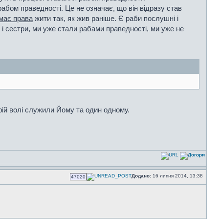
абом праведності. Це не означає, що він відразу став
має права
жити так, як жив раніше. Є раби послушні і
тя і сестри, ми уже стали рабами праведності, ми уже не
ій волі служили Йому та один одному.
Додано:
16 липня 2014, 13:38
47020