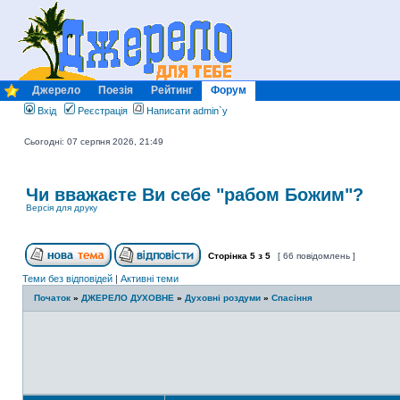
Джерело
Поезія
Рейтинг
Форум
Вхід
Реєстрація
Написати admin`у
Сьогодні: 07 серпня 2026, 21:49
Чи вважаєте Ви себе "рабом Божим"?
Версія для друку
Сторінка
5
з
5
[ 66 повідомлень ]
Теми без відповідей
|
Активні теми
Початок
»
ДЖЕРЕЛО ДУХОВНЕ
»
Духовні роздуми
»
Спасіння