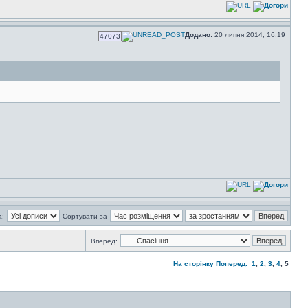
Додано:
20 липня 2014, 16:19
47073
а:
Сортувати за
Вперед:
На сторінку
Поперед.
1
,
2
,
3
,
4
,
5