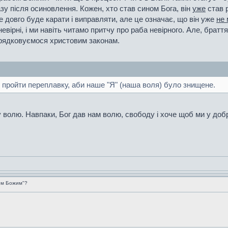
зу після осиновлення. Кожен, хто став сином Бога, він
уже
став р
е довго буде карати і виправляти, але це означає, що він уже
не 
а невірні, і ми навіть читамо притчу про раба невірного. Але, брат
орядковуємося христовим законам.
пройти переплавку, аби наше "Я" (наша воля) було знищене.
волю. Навпаки, Бог дав нам волю, свободу і хоче щоб ми у добр
ом Божим"?