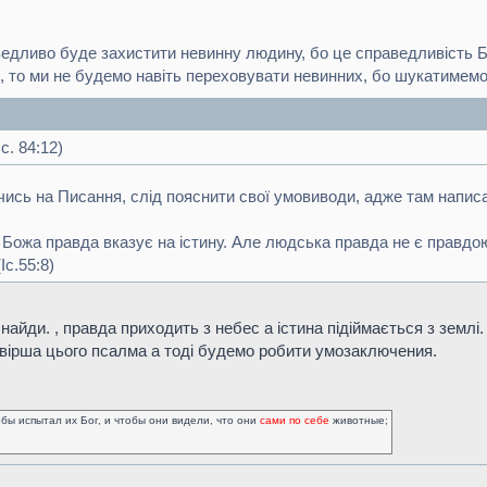
ведливо буде захистити невинну людину, бо це справедливість 
то ми не будемо навіть переховувати невинних, бо шукатимемо с
с. 84:12)
ись на Писання, слід пояснити свої умовиводи, адже там напис
а Божа правда вказує на істину. Але людська правда не є правдо
Iс.55:8)
 найди. , правда приходить з небес а істина підіймається з землі.
вірша цього псалма а тоді будемо робити умозаключения.
обы испытал их Бог, и чтобы они видели, что они
сами по себе
животные;