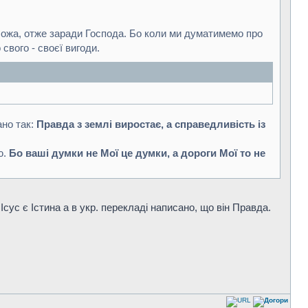
Божа, отже заради Господа. Бо коли ми думатимемо про
вого - своєї вигоди.
ано так:
Правда з землі виростає, а справедливість із
ю.
Бо ваші думки не Мої це думки, а дороги Мої то не
 Ісус є Істина а в укр. перекладі написано, що він Правда.