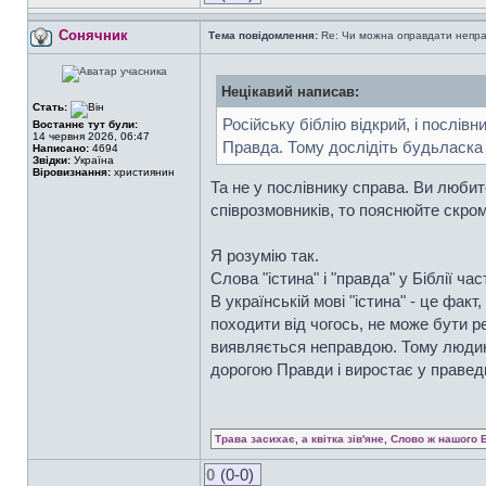
Сонячник
Тема повідомлення:
Re: Чи можна оправдати непра
Нецікавий написав:
Стать:
Російську біблію відкрий, і послівн
Востаннє тут були:
14 червня 2026, 06:47
Правда. Тому дослідіть будьласка
Написано:
4694
Звідки:
Україна
Віровизнання:
християнин
Та не у послівнику справа. Ви любит
співрозмовників, то пояснюйте скро
Я розумію так.
Слова "істина" і "правда" у Біблії ч
В українській мові "істина" - це факт
походити від чогось, не може бути р
виявляється неправдою. Тому людина 
дорогою Правди і виростає у праведн
Трава засихає, а квітка зів'яне, Слово ж нашого 
0
(0-0)