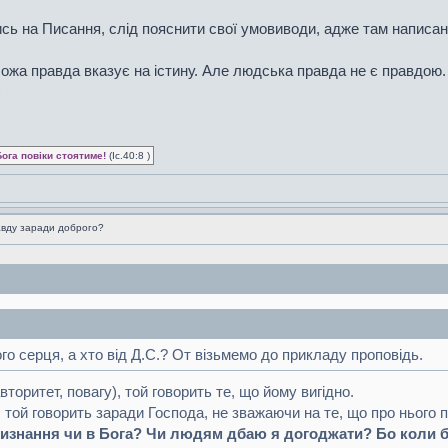
сь на Писання, слід пояснити свої умовиводи, адже там написан
 Божа правда вказує на істину. Але людська правда не є правдою
)
Бога повіки стоятиме!
(Іс.40:8 )
вду заради доброго?
ого серця, а хто від Д.С.? От візьмемо до прикладу проповідь.
торитет, повагу), той говорить те, що йому вигідно.
 той говорить заради Господа, не зважаючи на те, що про нього
изнання чи в Бога? Чи людям дбаю я догоджати? Бо коли б