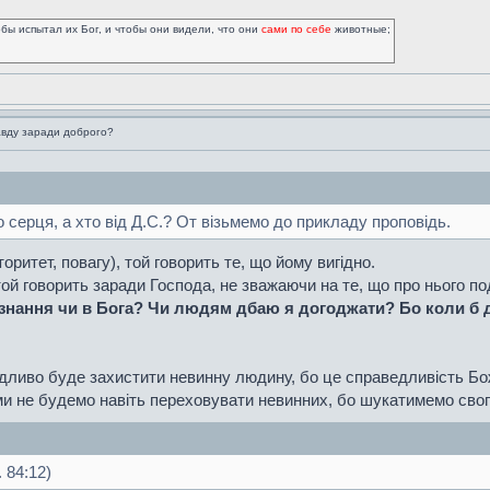
обы испытал их Бог, и чтобы они видели, что они
сами по себе
животные;
вду заради доброго?
го серця, а хто від Д.С.? От візьмемо до прикладу проповідь.
оритет, повагу), той говорить те, що йому вигідно.
той говорить заради Господа, не зважаючи на те, що про нього 
знання чи в Бога? Чи людям дбаю я догоджати? Бо коли б 
дливо буде захистити невинну людину, бо це справедливість Бо
 не будемо навіть переховувати невинних, бо шукатимемо свого
 84:12)