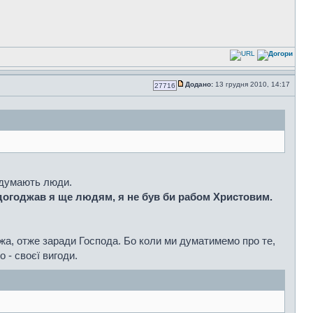
Додано:
13 грудня 2010, 14:17
27716
подумають люди.
догоджав я ще людям, я не був би рабом Христовим.
жа, отже заради Господа. Бо коли ми думатимемо про те,
 - своєї вигоди.