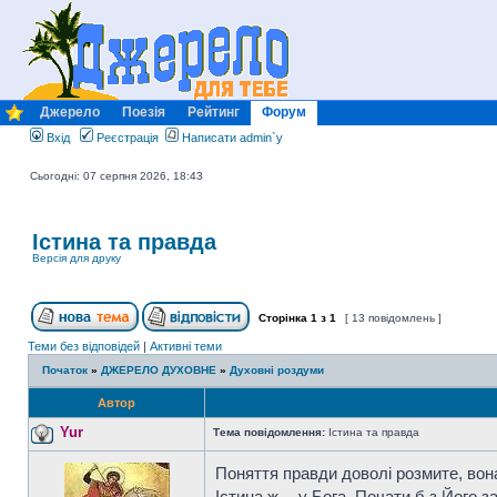
Джерело
Поезія
Рейтинг
Форум
Вхід
Реєстрація
Написати admin`у
Сьогодні: 07 серпня 2026, 18:43
Істина та правда
Версія для друку
Сторінка
1
з
1
[ 13 повідомлень ]
Теми без відповідей
|
Активні теми
Початок
»
ДЖЕРЕЛО ДУХОВНЕ
»
Духовні роздуми
Автор
Yur
Тема повідомлення:
Істина та правда
Поняття правди доволі розмите, во
Істина ж -- у Бога. Почати б з Його з