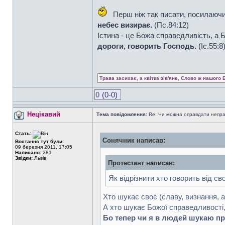
Перш ніж так писати, посилаючи
небес визирає.
(Пс.84:12)
Істина - це Божа справедливість, а
дороги, говорить Господь.
(Iс.55:8
Трава засихає, а квітка зів'яне, Слово ж нашого 
0
(0-0)
Нецікавий
Тема повідомлення:
Re: Чи можна оправдати непра
Стать:
Сонячник написав:
Востаннє тут були:
09 березня 2011, 17:05
Написано:
281
Звідки:
Львів
Протестант написав:
Як відрізнити хто говорить від св
Хто шукає своє (славу, визнання, ав
А хто шукає Божої справедливості,
Бо тепер чи я в людей шукаю пр