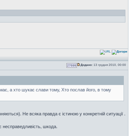
Додано:
13 грудня 2010, 00:00
27699
має, а хто шукає слави тому, Хто послав його, в тому
зняються). Не всяка правда є істиною у конкретній ситуації .
є несправедливість, шкода.