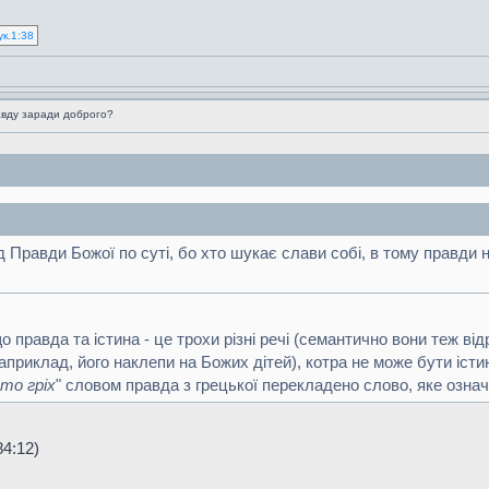
ук.1:38
вду заради доброго?
 Правди Божої по суті, бо хто шукає слави собі, в тому правди н
о правда та істина - це трохи різні речі (семантично вони теж ві
априклад, його наклепи на Божих дітей), котра не може бути істи
то гріх
" словом правда з грецької перекладено слово, яке озна
84:12)