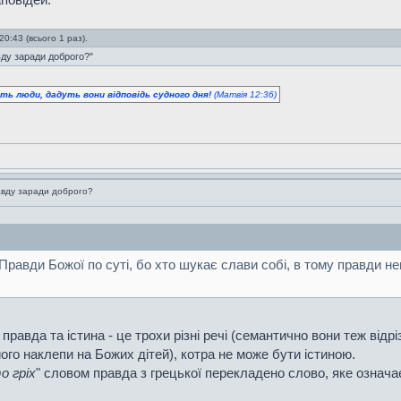
0:43 (всього 1 раз).
ду заради доброго?"
уть люди, дадуть вони відповідь судного дня!
(Матвія 12:36)
вду заради доброго?
равди Божої по суті, бо хто шукає слави собі, в тому правди не
 правда та істина - це трохи різні речі (семантично вони теж відрі
го наклепи на Божих дітей), котра не може бути істиною.
о гріх
" словом правда з грецької перекладено слово, яке означа