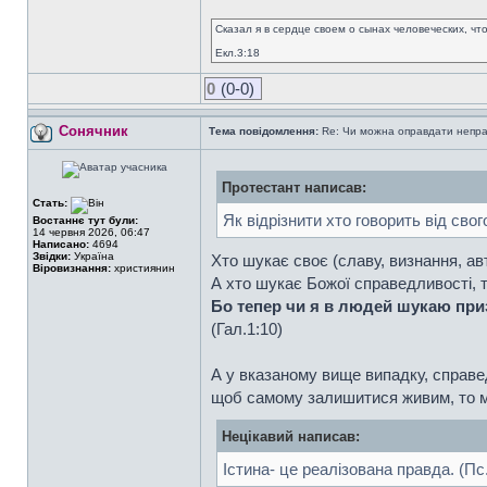
Сказал я в сердце своем о сынах человеческих, чт
Екл.3:18
0
(0-0)
Сонячник
Тема повідомлення:
Re: Чи можна оправдати непра
Протестант написав:
Стать:
Як відрізнити хто говорить від сво
Востаннє тут були:
14 червня 2026, 06:47
Написано:
4694
Звідки:
Україна
Хто шукає своє (славу, визнання, авт
Віровизнання:
християнин
А хто шукає Божої справедливості, 
Бо тепер чи я в людей шукаю при
(Гал.1:10)
А у вказаному вище випадку, справе
щоб самому залишитися живим, то ми
Нецікавий написав:
Істина- це реалізована правда. (Пс.