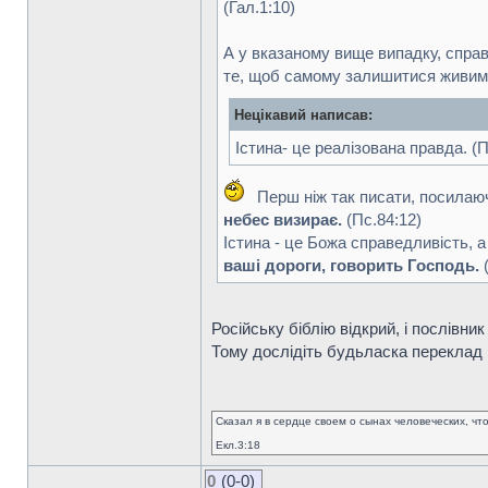
(Гал.1:10)
А у вказаному вище випадку, спра
те, щоб самому залишитися живим, 
Нецікавий написав:
Істина- це реалізована правда. (П
Перш ніж так писати, посилаюч
небес визирає.
(Пс.84:12)
Істина - це Божа справедливість, 
ваші дороги, говорить Господь.
(
Російську біблію відкрий, і послівник
Тому дослідіть будьласка переклад 
Сказал я в сердце своем о сынах человеческих, чт
Екл.3:18
0
(0-0)