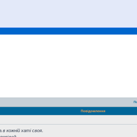
П
Повідомлення
на
в кожній хаті своя
.
аповідей.