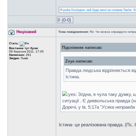
Я раба Господня, хай буде мені за словом Твоїм. Л
0
(0-0)
Нецікавий
Тема повідомлення:
Re: Чи можна оправдати непра
Стать:
Підсніжник написав:
Востаннє тут були:
09 березня 2011, 17:05
Написано:
281
Звідки:
Львів
Zoya написав:
Правда людська відрізняється від
Істина.
Згідна, я чула таку думку, щ
ситуації . Є диявольська правда (н
Доречі, у Ів. 5:17а "
Усяка неправда 
Істина- це реалізована правда. (Пс. 