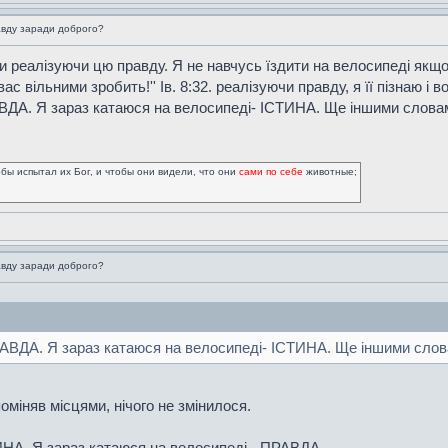
вду заради доброго?
ки реалізуючи цю правду. Я не навчусь їздити на велосипеді якщо 
 вас вільними зробить!'' Ів. 8:32. реалізуючи правду, я її пізнаю і
ВДА. Я зараз катаюся на велосипеді- ІСТИНА. Ще іншими словами
обы испытал их Бог, и чтобы они видели, что они
сами по себе
животные;
вду заради доброго?
АВДА. Я зараз катаюся на велосипеді- ІСТИНА. Ще іншими словам
поміняв місцями, нічого не змінилося.
ИНА. Я зараз катаюся на велосипеді - ПРАВДА.