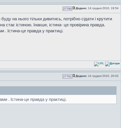
Додано:
14 грудня 2010, 19:54
27780
буду на нього тільки дивитись, потрібно сідати і крутити
 вона стає істиною. Інакше, істина- це провірина правда.
 . Істина-це правда у практиці.
Додано:
14 грудня 2010, 20:02
27781
и . Істина-це правда у практиці.