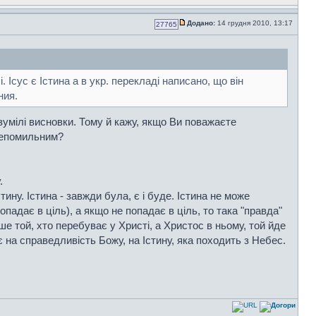
Додано:
14 грудня 2010, 13:17
27765
. Ісус є Істина а в укр. перекладі написано, що він
ния.
зумілі висновки. Тому й кажу, якщо Ви поважаєте
 непомильним?
.
стину. Істина - завжди була, є і буде. Істина не може
падає в ціль), а якщо не попадає в ціль, то така "правда"
 той, хто перебуває у Христі, а Христос в ньому, той йде
є на справедливість Божу, на Істину, яка походить з Небес.