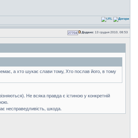
Додано:
13 грудня 2010, 08:53
27704
емає, а хто шукає слави тому, Хто послав його, в тому
дрізняються). Не всяка правда є істиною у конкретній
ною.
чає несправедливість, шкода.