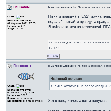
Нецікавий
Тема повідомлення:
Re: Чи можна оправдати непра
Пiзнати правду (Ів. 8:32) можна тіль
Стать:
Востаннє тут були:
педалі. ''І пізнайте правду- а правда
09 березня 2011, 17:05
Написано:
281
Я вмію кататися на велосипеді -ПРА
Звідки:
Львів
Сказал я в сердце своем о сынах человеческих, чт
Екл.3:18
0
(0-0)
Протестант
Тема повідомлення:
Re: Чи можна оправдати непра
Нецікавий написав:
Я вмію кататися на велосипеді -ПР
Стать:
Востаннє тут були:
06 серпня 2024, 11:49
Написано:
3325
Звідки:
м. Тернопіль
Хотів погодитися, а потім подумав і 
Віровизнання:
п'ятидесятник
Я вмію кататися на велосипеді -ІСТ