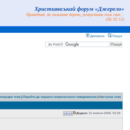
Християнський форум «Джерело»
Праведний, як пальмове дерево, розпустить гіллє своє...
(Пс.92:12)
Допомога
Пошук
опередня тема
|
Перейти до першого непрочитаного повідомлення
|
Наступна тема
Додано:
22 жовтня 2009, 02:29
18116