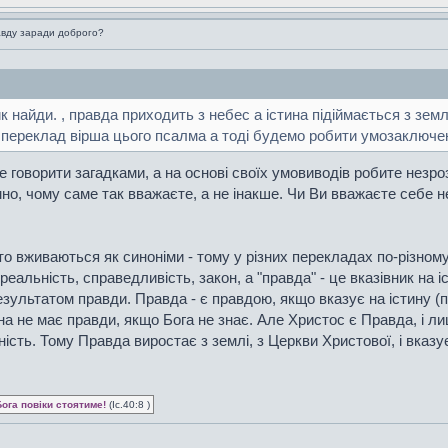
вду заради доброго?
ик найди. , правда приходить з небес а істина підіймається з землі
 переклад вірша цього псалма а тоді будемо робити умозаключе
е говорити загадками, а на основі своїх умовиводів робите незро
мно, чому саме так вважаєте, а не інакше. Чи Ви вважаєте себе
асто вживаються як синоніми - тому у різних перекладах по-різному
, реальність, справедливість, закон, а "правда" - це вказівник на і
езультатом правди. Правда - є правдою, якщо вказує на істину (по
не має правди, якщо Бога не знає. Але Христос є Правда, і лише
ість. Тому Правда виростає з землі, з Церкви Христової, і вказу
Бога повіки стоятиме!
(Іс.40:8 )