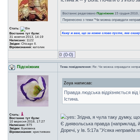
Востаннє редаговано
Підсніжник
15 грудня 2010, 2
Перенесено з теми "Чи можна оправдати неправ
Стать:
Кажу ж вам, що за кожне слово пусте, яке скаж
Востаннє тут були:
31 жовтня 2013, 14:19
Написано:
1122
Звідки:
Chicago Il.
Віровизнання:
католик
0
(0-0)
Підсніжник
Тема повідомлення:
Re: Чи можна оправдати непра
Zoya написав:
Правда людська відрізняється від П
Істина.
Стать:
Згідна, я чула таку думку, що
Востаннє тут були:
10 вересня 2016, 17:27
Є диявольська правда (наприклад, йо
Написано:
875
Звідки:
Буковина
Доречі, у Ів. 5:17а "
Усяка неправда т
Віровизнання:
християнин