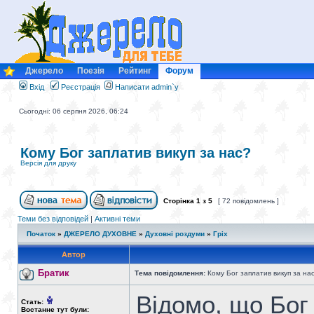
Джерело
Поезія
Рейтинг
Форум
Вхід
Реєстрація
Написати admin`у
Сьогодні: 06 серпня 2026, 06:24
Кому Бог заплатив викуп за нас?
Версія для друку
Сторінка
1
з
5
[ 72 повідомлень ]
Теми без відповідей
|
Активні теми
Початок
»
ДЖЕРЕЛО ДУХОВНЕ
»
Духовні роздуми
»
Гріх
Автор
Братик
Тема повідомлення:
Кому Бог заплатив викуп за на
Відомо, що Бог 
Стать:
Востаннє тут були: