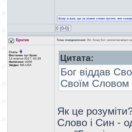
Кажу ж вам, що за кожне слово пусте, яке скаж
0
(0-0)
Братик
Тема повідомлення:
Re: Кому Бог заплатив викуп з
Стать:
Цитата:
Востаннє тут були:
13 жовтня 2017, 04:39
Написано:
4006
Звідки:
MA-USA
Бог віддав Св
Своїм Словом
Як це розуміти
Слово і Син - о