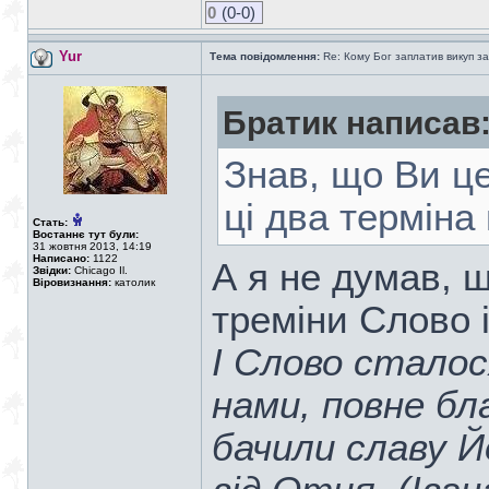
0
(0-0)
Yur
Тема повідомлення:
Re: Кому Бог заплатив викуп з
Братик написав
Знав, що Ви ц
ці два термін
Стать:
Востаннє тут були:
31 жовтня 2013, 14:19
Написано:
1122
А я не думав, щ
Звідки:
Chicago Il.
Віровизнання:
католик
треміни Слово
І Слово сталос
нами, повне бл
бачили славу Й