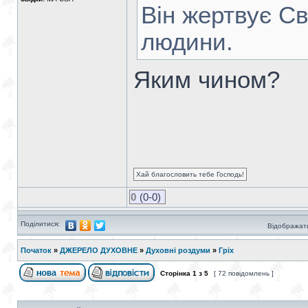
Він жертвує С
людини.
Яким чином?
Хай благословить тебе Господь!
0
(0-0)
Поділитися:
Відображати
Початок
»
ДЖЕРЕЛО ДУХОВНЕ
»
Духовні роздуми
»
Гріх
Сторінка
1
з
5
[ 72 повідомлень ]