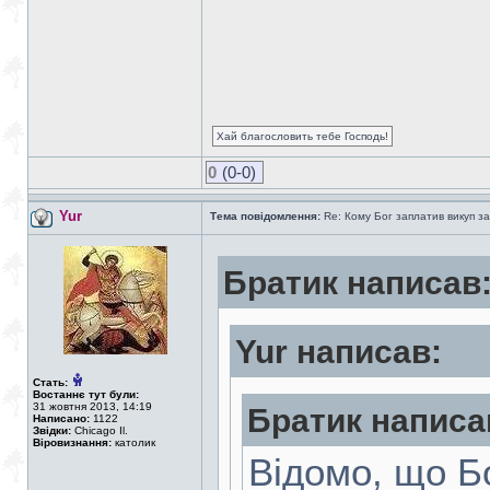
Хай благословить тебе Господь!
0
(0-0)
Yur
Тема повідомлення:
Re: Кому Бог заплатив викуп з
Братик написав
Yur написав:
Стать:
Востаннє тут були:
31 жовтня 2013, 14:19
Братик написа
Написано:
1122
Звідки:
Chicago Il.
Віровизнання:
католик
Відомо, що Б