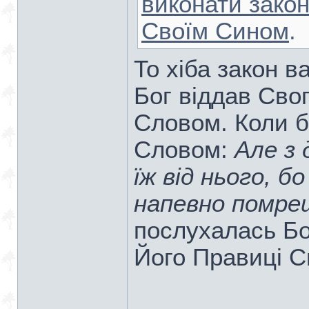
виконати зако
Своїм Сином
.
То хіба закон в
Бог віддав Сво
Словом. Коли б
Словом:
Але з 
їж від нього, б
напевно помреш
послухалась Бо
Його Правиці С