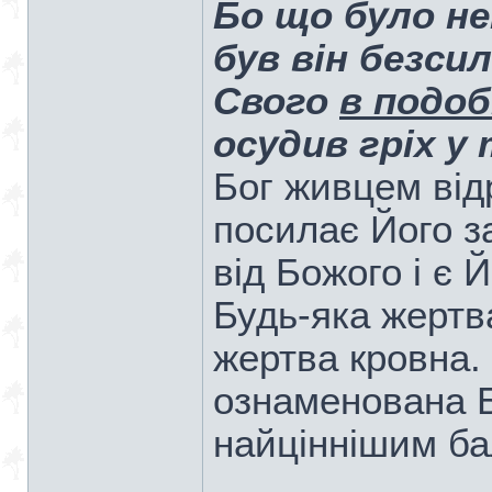
Бо що було не
був він безси
Свого
в подоб
осудив гріх у 
Бог живцем від
посилає Його з
від Божого і є 
Будь-яка жертв
жертва кровна.
ознаменована 
найціннішим б