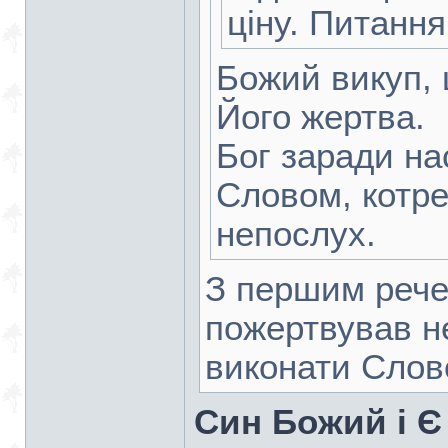
ціну. Питання
Божий викуп, 
Його жертва.
Бог заради н
Словом, котр
непослух.
З першим рече
пожертвував н
виконати Слов
Син Божий і Є