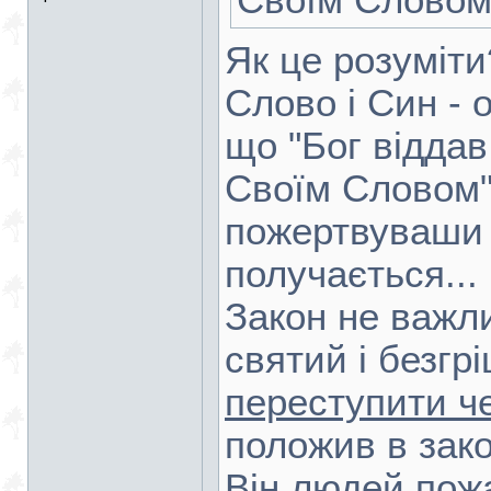
Своїм Слово
Як це розуміти
Слово і Син - о
що "Бог відда
Своїм Словом",
пожертвуваши 
получається...
Закон не важли
святий і безгр
переступити ч
положив в закон
Він людей пожа