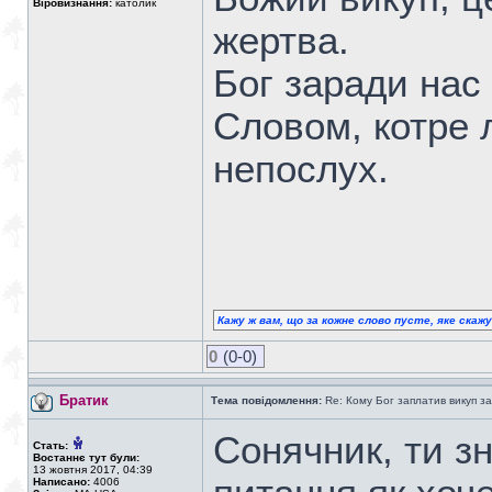
Віровизнання:
католик
жертва.
Бог заради нас
Словом, котре
непослух.
Кажу ж вам, що за кожне слово пусте, яке скаж
0
(0-0)
Братик
Тема повідомлення:
Re: Кому Бог заплатив викуп з
Сонячник, ти зн
Стать:
Востаннє тут були:
13 жовтня 2017, 04:39
Написано:
4006