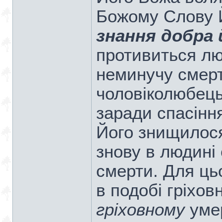
Божому Слову 
знання добра й
противиться лю
неминучу смерт
чоловіколюбець
заради спасінн
Його знищилося
знову в людині 
смерти. Для ць
в подобі гріхов
гріховному
умер