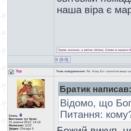
наша віра є ма
Трава засихає, а квітка зів'яне, Слово ж нашого 
0
(0-0)
Yur
Тема повідомлення:
Re: Кому Бог заплатив викуп з
Братик написав
Відомо, що Бог
Питання: кому
Стать:
Востаннє тут були:
31 жовтня 2013, 14:19
Написано:
1122
Божий викуп, ц
Звідки:
Chicago Il.