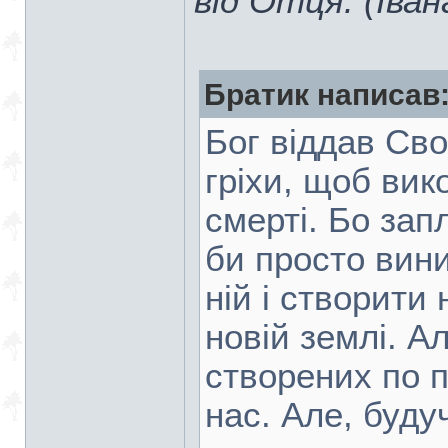
від Отця. (Іван
Братик написав
Бог віддав Сво
гріхи, щоб вик
смерті. Бо запл
би просто вин
ній і створити
новій землі. А
створених по 
нас. Але, буд