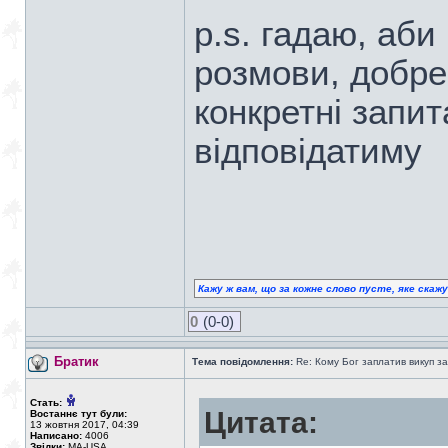
p.s. гадаю, аби
розмови, добре
конкретні запит
відповідатиму
Кажу ж вам, що за кожне слово пусте, яке скаж
0
(0-0)
Братик
Тема повідомлення:
Re: Кому Бог заплатив викуп з
Стать:
Цитата:
Востаннє тут були:
13 жовтня 2017, 04:39
Написано:
4006
Звідки:
MA-USA