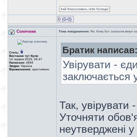
Хай благословить тебе Господь!
0
(0-0)
Сонячник
Тема повідомлення:
Re: Кому Бог заплатив викуп з
Братик написав
Стать:
Востаннє тут були:
14 червня 2026, 06:47
Увірувати - єд
Написано:
4694
Звідки:
Україна
Віровизнання:
християнин
заключається у 
Так, увірувати 
Уточняти обов'я
неутверджені у