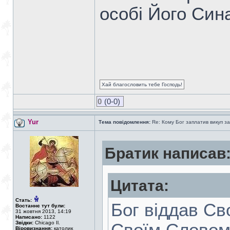
особі Його Син
Хай благословить тебе Господь!
0
(0-0)
Yur
Тема повідомлення:
Re: Кому Бог заплатив викуп з
Братик написав
Цитата:
Стать:
Бог віддав Св
Востаннє тут були:
31 жовтня 2013, 14:19
Написано:
1122
Звідки:
Chicago Il.
Віровизнання:
католик