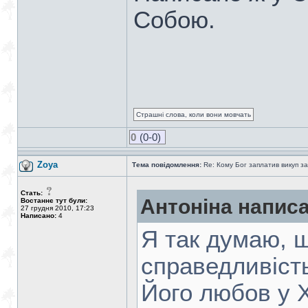
Собою.
Страшні слова, коли вони мовчать
0
(0-0)
Zoya
Тема повідомлення:
Re: Кому Бог заплатив викуп з
Стать:
Антоніна написа
Востаннє тут були:
27 грудня 2010, 17:23
Написано:
4
Я так думаю, 
справедливість
Його любов у 