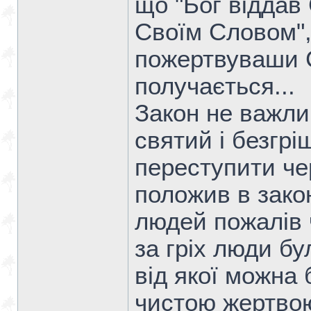
що "Бог віддав
Своїм Словом",
пожертвуваши 
получається...
Закон не важлив
святий і безгрі
переступити чер
положив в закон
людей пожалів 
за гріх люди бу
від якої можна 
чистою жертвою