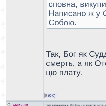
сповна, викупи
Написано ж у С
Собою.
Так, Бог як Суд
смерть, а як О
цю плату.
0
(0-0)
Сонячник
Тема повідомлення:
Re: Кому Бог заплатив викуп з