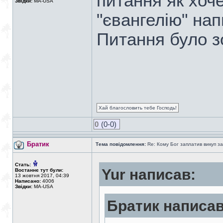
питання як хоч
Звідки:
MA-USA
"євангелію" нап
Питання було з
Хай благословить тебе Господь!
0
(0-0)
Братик
Тема повідомлення:
Re: Кому Бог заплатив викуп з
Стать:
Yur написав:
Востаннє тут були:
13 жовтня 2017, 04:39
Написано:
4006
Звідки:
MA-USA
Братик написав