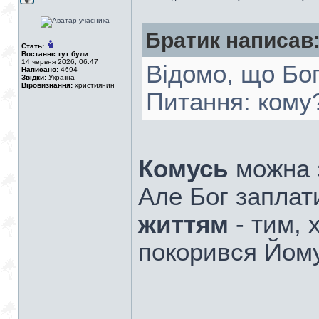
Братик написав
Стать:
Востаннє тут були:
14 червня 2026, 06:47
Відомо, що Бог
Написано:
4694
Звідки:
Україна
Віровизнання:
християнин
Питання: кому
Комусь
можна 
Але Бог заплат
життям
- тим, 
покорився Йом