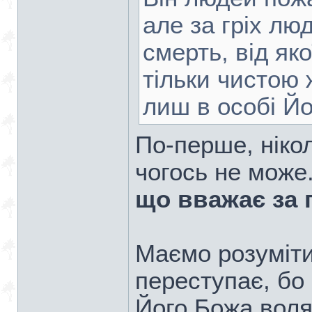
але за гріх лю
смерть, від як
тільки чистою 
лиш в особі Йо
По-перше, нікол
чогось не може
що вважає за 
Маємо розуміти
переступає, бо 
Його Божа воля,