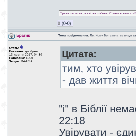
Трава засихає, а квітка зів'яне, Слово ж нашого 
0
(0-0)
Братик
Тема повідомлення:
Re: Кому Бог заплатив викуп з
Стать:
Цитата:
Востаннє тут були:
13 жовтня 2017, 04:39
Написано:
4006
Звідки:
MA-USA
тим, хто увіру
- дав життя віч
"і" в Біблії не
22:18
Увірувати - єди