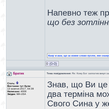
Напевно теж п
що без зотлінн
Кажу ж вам, що за кожне слово пусте, яке скаж
0
(0-0)
Братик
Тема повідомлення:
Re: Кому Бог заплатив викуп з
Знав, що Ви ц
Стать:
Востаннє тут були:
13 жовтня 2017, 04:39
два терміна мо
Написано:
4006
Звідки:
MA-USA
Свого Сина у же