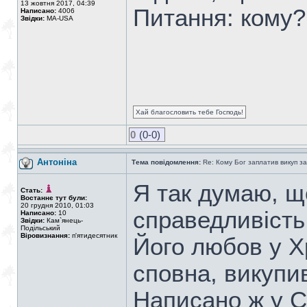
13 жовтня 2017, 04:39
Питання: кому?
Написано:
4006
Звідки:
MA-USA
Хай благословить тебе Господь!
0
(0-0)
Антоніна
Тема повідомлення:
Re: Кому Бог заплатив викуп з
Я так думаю, щ
Стать:
Востаннє тут були:
20 грудня 2010, 01:03
справедливість 
Написано:
10
Звідки:
Кам`янець-
Подільський
Віровизнання:
п'ятидесятник
Його любов у Х
сповна, викупив
Написано ж у С