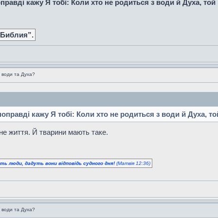
оправді кажу Я тобі: Коли хто не родиться з води й Духа, то
 Библия”.
 води та Духа?
 поправді кажу Я тобі: Коли хто не родиться з води й Духа, т
не життя. Й тварини мають таке.
уть люди, дадуть вони відповідь судного дня!
(Матвія 12:36)
 води та Духа?