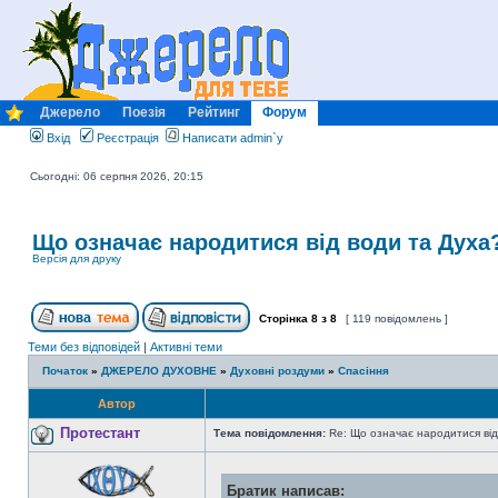
Джерело
Поезія
Рейтинг
Форум
Вхід
Реєстрація
Написати admin`у
Сьогодні: 06 серпня 2026, 20:15
Що означає народитися від води та Духа
Версія для друку
Сторінка
8
з
8
[ 119 повідомлень ]
Теми без відповідей
|
Активні теми
Початок
»
ДЖЕРЕЛО ДУХОВНЕ
»
Духовні роздуми
»
Спасіння
Автор
Протестант
Тема повідомлення:
Re: Що означає народитися від
Братик написав: