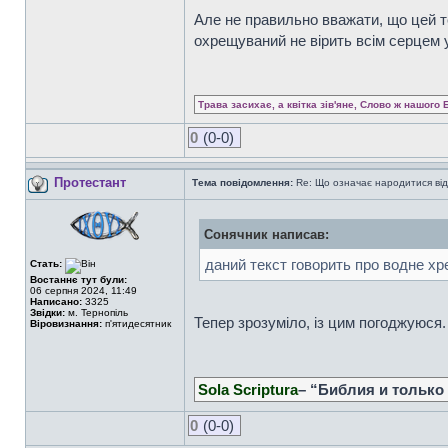
Але не правильно вважати, що цей т
охрещуваний не вірить всім серцем 
Трава засихає, а квітка зів'яне, Слово ж нашого 
0
(0-0)
Протестант
Тема повідомлення:
Re: Що означає народитися від
Сонячник написав:
даний текст говорить про водне хр
Стать:
Востаннє тут були:
06 серпня 2024, 11:49
Написано:
3325
Звідки:
м. Тернопіль
Тепер зрозуміло, із цим погоджуюся.
Віровизнання:
п'ятидесятник
Sola Scriptura
– “Библия и только
0
(0-0)