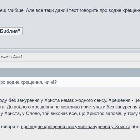
ереш глибше. Але все таки даний тест говорить про водне хрещенн
 Библия”.
 води та Духа?
про водне хрещення, чи ні?
оду без занурення у Христа немає жодного сенсу. Хрещення - це 
ста. До водного хрещення не можливо приступати без занурення у
у Христа, у Слово, той виконає все, що Христос заповів, у тому ч
 говорить
про водне хрещення при умові занурення у Христа
аб