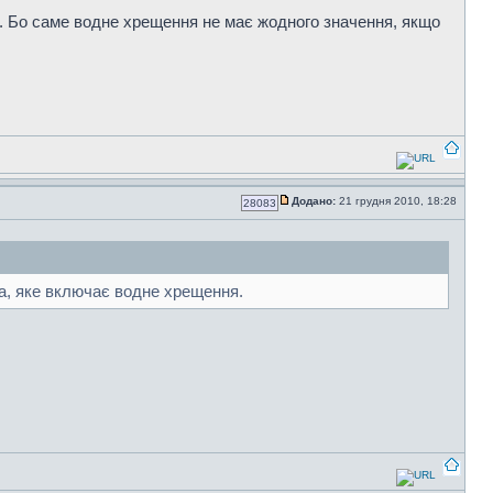
. Бо саме водне хрещення не має жодного значення, якщо
Додано:
21 грудня 2010, 18:28
28083
та, яке включає водне хрещення.