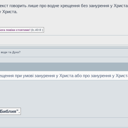
екст говорить лише про водне хрещення без занурення у Христа
у Христа.
Бога повіки стоятиме!
(Іс.40:8 )
 води та Духа?
ещення при умові занурення у Христа або про занурення у Хрис
 Библия”.