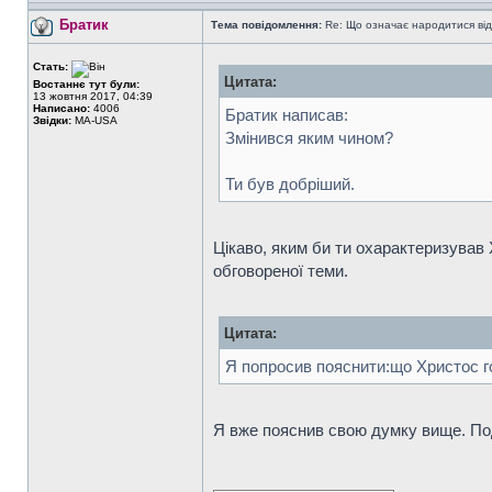
Братик
Тема повідомлення:
Re: Що означає народитися від
Стать:
Цитата:
Востаннє тут були:
13 жовтня 2017, 04:39
Написано:
4006
Братик написав:
Звідки:
MA-USA
Змінився яким чином?
Ти був добріший.
Цікаво, яким би ти охарактеризував 
обговореної теми.
Цитата:
Я попросив пояснити:що Христос го
Я вже пояснив свою думку вище. Под