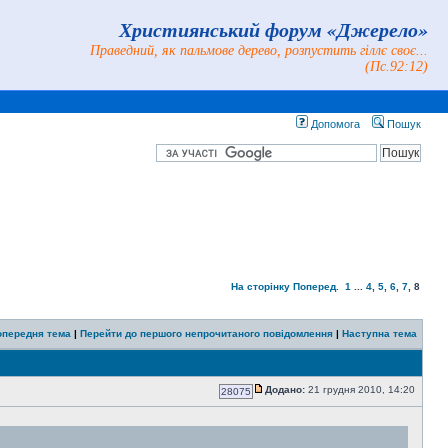
Християнський форум «Джерело»
Праведний, як пальмове дерево, розпустить гіллє своє...
(Пс.92:12)
Допомога
Пошук
На сторінку
Поперед.
1
...
4
,
5
,
6
,
7
,
8
опередня тема
|
Перейти до першого непрочитаного повідомлення
|
Наступна тема
Додано:
21 грудня 2010, 14:20
28075