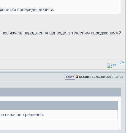
рочитай попередні дописи.
ти пов’язуєш народження від води із тілесним народженням?
Додано:
21 грудня 2010, 14:22
28076
іра означає хрещення.