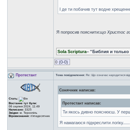
І де ти побачив тут водне хрещенн
Я попросив пояснити:
що Христос го
Sola Scriptura
– “Библия и только
0
(0-0)
Протестант
Тема повідомлення:
Re: Що означає народитися від
Сонячник написав:
Стать:
Протестант написав:
Востаннє тут були:
06 серпня 2024, 11:49
Написано:
3325
Ти якось дивно пояснюєш. У першо
Звідки:
м. Тернопіль
Віровизнання:
п'ятидесятник
Я намагаюся підкреслити логіку.............