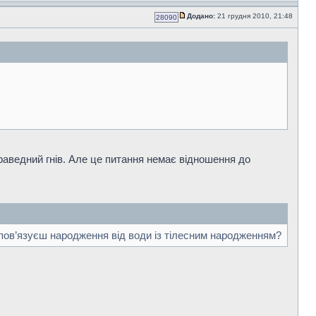
Додано:
21 грудня 2010, 21:48
28090
 праведний гнів. Але це питання немає відношення до
 пов’язуєш народження від води із тілесним народженням?