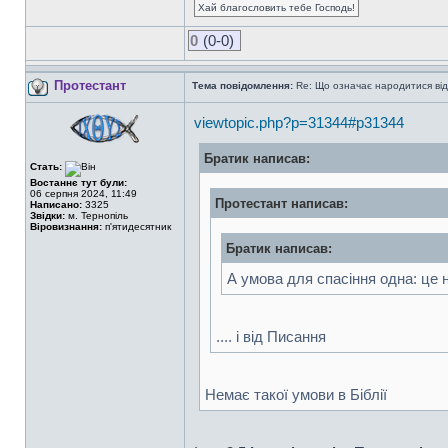
Хай благословить тебе Господь!
0
(0-0)
Протестант
Тема повідомлення:
Re: Що означає народитися від
viewtopic.php?p=31344#p31344
Братик написав:
Стать:
Востаннє тут були:
06 серпня 2024, 11:49
Протестант написав:
Написано:
3325
Звідки:
м. Тернопіль
Віровизнання:
п'ятидесятник
Братик написав:
А умова для спасіння одна: це 
.... і від Писання
Немає такої умови в Біблії