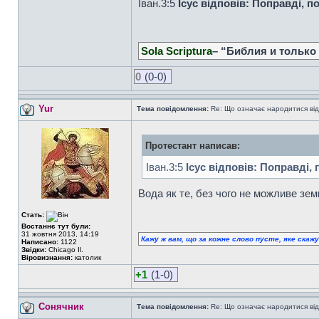
Iван.3:5
Ісус відповів: Поправді, п
Sola Scriptura
– “Библия и только
0
(0-0)
Yur
Тема повідомлення:
Re: Що означає народитися від
Протестант написав:
Iван.3:5
Ісус відповів: Поправді,
Вода як те, без чого не можливе зем
Стать:
Востаннє тут були:
31 жовтня 2013, 14:19
Кажу ж вам, що за кожне слово пусте, яке скаж
Написано:
1122
Звідки:
Chicago Il.
Віровизнання:
католик
+1
(1-0)
Сонячник
Тема повідомлення:
Re: Що означає народитися від