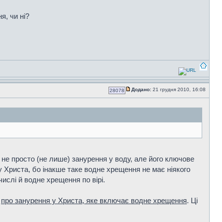
я, чи ні?
Додано:
21 грудня 2010, 16:08
28078
не просто (не лише) занурення у воду, але його ключове
 Христа, бо інакше таке водне хрещення не має ніякого
ислі й водне хрещення по вірі.
о
про занурення у Христа, яке включає водне хрещення
. Ці