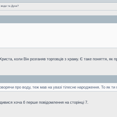
 води та Духа?
Христа, коли Він розганяв торговців з храму. Є таке поняття, як
ворячи про воду, теж мав на увазі тілесне народження. То як ти
ивися хоча б перше повідомлення на сторінці 7.