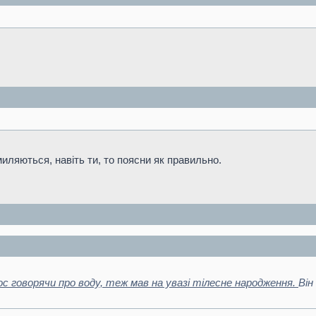
миляються, навіть ти, то поясни як правильно.
 говорячи про воду, теж мав на увазі тілесне народження.
Він