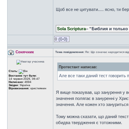
Щоб все не цитувати..... ясно, ти б
Sola Scriptura
– “Библия и только
0
(0-0)
Сонячник
Тема повідомлення:
Re: Що означає народитися від
Протестант написав:
Стать:
Але все таки даний тест говорить 
Востаннє тут були:
14 червня 2026, 06:47
Написано:
4694
Звідки:
Україна
Віровизнання:
християнин
Я вище показував, що занурення у в
значення полягає в зануренні у Хри
значення. Але кожен хто зануриться 
Тому можна сказати, що даний текст
обидва твердження є тотожними.