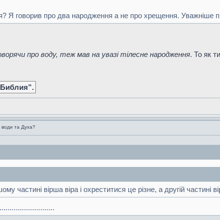
я? Я говорив про два народження а не про хрещення. Уважніше п
ворячи про воду, теж мав на увазі тілесне народження
. То як 
 Библия”.
 води та Духа?
му частині вірша віра і охреститися це різне, а другій частині в
.....................