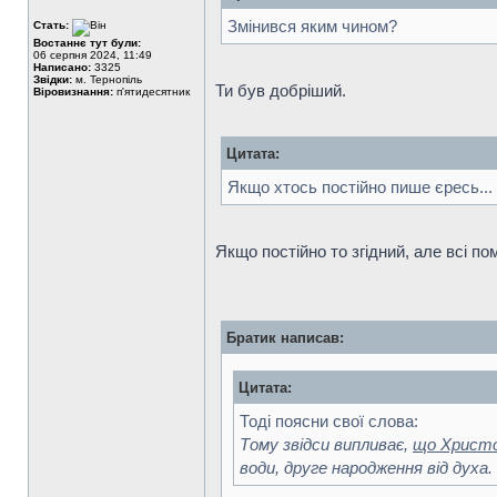
Змінився яким чином?
Стать:
Востаннє тут були:
06 серпня 2024, 11:49
Написано:
3325
Звідки:
м. Тернопіль
Ти був добріший.
Віровизнання:
п'ятидесятник
Цитата:
Якщо хтось постійно пише єресь...
Якщо постійно то згідний, але всі по
Братик написав:
Цитата:
Тоді поясни свої слова:
Тому звідси випливає,
що Христос
води, друге народження від духа.