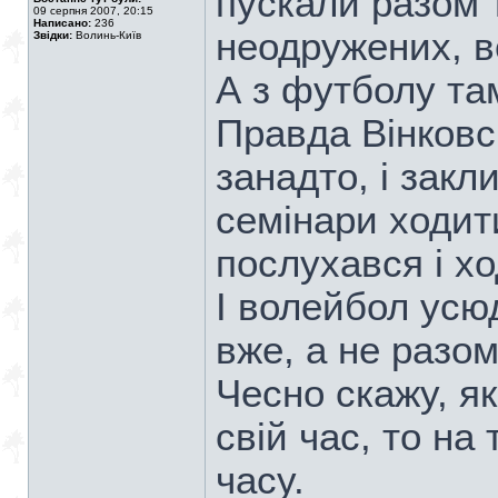
пускали разом т
09 серпня 2007, 20:15
Написано:
236
неодружених, в
Звідки:
Волинь-Київ
А з футболу та
Правда Вінковс
занадто, і зак
семінари ходит
послухався і х
І волейбол усю
вже, а не разом
Чесно скажу, я
свій час, то н
часу.