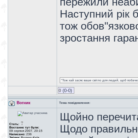
пережили неаб
Наступний рік 
тож обов"язков
зростання гара
"Тож хай засяє ваше світло для людей, щоб побачил
0
(0-0)
Вогник
Тема повідомлення:
Щойно перечита
Стать:
Щодо правильно
Востаннє тут були:
09 серпня 2007, 20:15
Написано:
236
Звідки:
Волинь-Київ