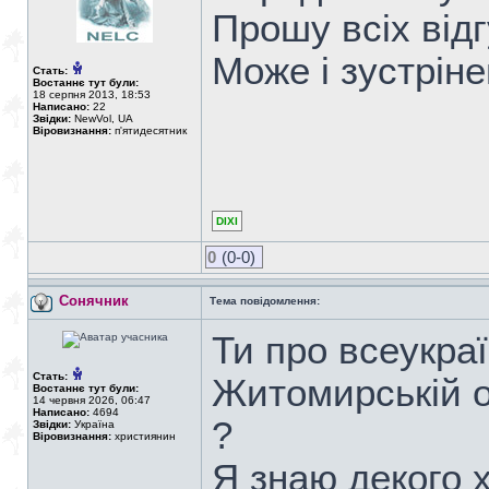
Прошу всіх від
Може і зустріне
Стать:
Востаннє тут були:
18 серпня 2013, 18:53
Написано:
22
Звідки:
NewVol, UA
Віровизнання:
п'ятидесятник
DIXI
0
(0-0)
Сонячник
Тема повідомлення:
Ти про всеукраї
Стать:
Житомирській о
Востаннє тут були:
14 червня 2026, 06:47
Написано:
4694
?
Звідки:
Україна
Віровизнання:
християнин
Я знаю декого х