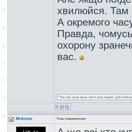
хвилюйся. Там 
А окремого час
Правда, чомусь
охорону зранеч
вас.
"Тож хай засяє ваше світло для людей, щоб побачил
0
(0-0)
Mrdoctor
Тема повідомлення: