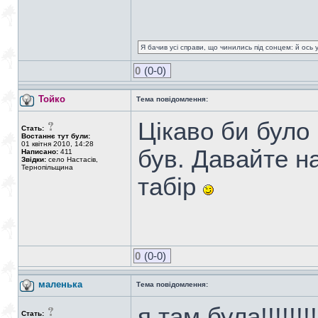
Я бачив усі справи, що чинились під сонцем: й ось 
0
(0-0)
Тойко
Тема повідомлення:
Цікаво би було 
Стать:
Востаннє тут були:
01 квітня 2010, 14:28
був. Давайте на
Написано:
411
Звідки:
село Настасів,
Тернопільщина
табір
0
(0-0)
маленька
Тема повідомлення:
я там була!!!!!!
Стать: