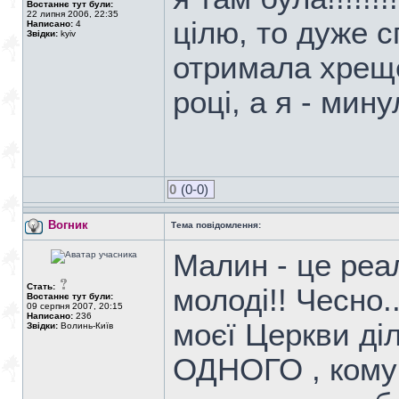
Востаннє тут були:
22 липня 2006, 22:35
цілю, то дуже 
Написано:
4
Звідки:
kyiv
отримала хрещ
році, а я - мину
0
(0-0)
Вогник
Тема повідомлення:
Малин - це реа
Стать:
молоді!! Чесно.
Востаннє тут були:
09 серпня 2007, 20:15
Написано:
236
моєї Церкви ді
Звідки:
Волинь-Київ
ОДНОГО , кому 