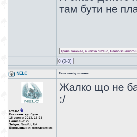
там бути не п
Трава засихає, а квітка зів'яне, Слово ж нашого 
0
(0-0)
NELC
Тема повідомлення:
Жалко що не ба
:/
Стать:
Востаннє тут були:
18 серпня 2013, 18:53
Написано:
22
Звідки:
NewVol, UA
Віровизнання:
п'ятидесятник