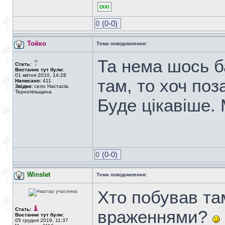
DIXI
0
(0-0)
Тойко
Тема повідомлення:
Та нема шось б
Стать:
Востаннє тут були:
01 квітня 2010, 14:28
там, то хоч по
Написано:
411
Звідки:
село Настасів,
Тернопільщина
Буде цікавіше.
0
(0-0)
Winslet
Тема повідомлення:
Хто побував та
Стать:
враженнями?
Востаннє тут були:
05 грудня 2019, 11:37