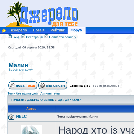
Джерело
Поезія
Рейтинг
Форум
Вхід
Реєстрація
Написати admin`у
Сьогодні: 06 серпня 2026, 18:58
Малин
Версія для друку
Сторінка
1
з
3
[ 32 повідомлень ]
Теми без відповідей
|
Активні теми
Початок
»
ДЖЕРЕЛО ЗЕМНЕ
»
Що? Де? Коли?
Автор
NELC
Тема повідомлення:
Малин
Народ хто із уч