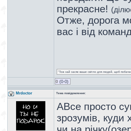
прекрасне!
(ділю
Отже, дорога м
вас і від коман
"Тож хай засяє ваше світло для людей, щоб побачил
0
(0-0)
Mrdoctor
Тема повідомлення:
АВсе просто суп
зрозумів, куди
чи на річку(озе