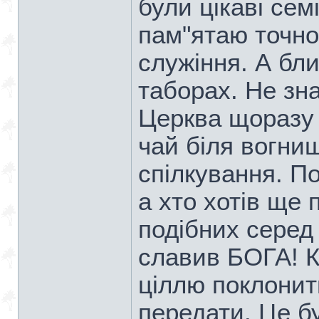
були цікаві сем
пам"ятаю точно
служіння. А бли
таборах. Не зн
Церква щоразу 
чай біля вогни
спілкування. По
а хто хотів ще
подібних серед с
славив БОГА! К
ціллю поклони
передати. Це б