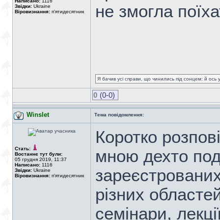
Написано:
1116
не змогла поїха
Звідки:
Ukraine
Віровизнання:
п'ятидесятник
Я бачив усі справи, що чинились під сонцем: й ось 
0
(0-0)
Winslet
Тема повідомлення:
Коротко розпові
Стать:
мною дехто под
Востаннє тут були:
05 грудня 2019, 11:37
Написано:
1116
зареєстрованих
Звідки:
Ukraine
Віровизнання:
п'ятидесятник
різних областе
семінари, лекц