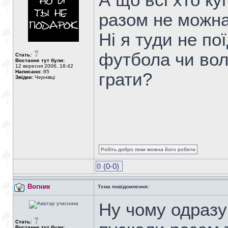
А що всі хто ку
разом не можн
Ні я туди не по
футбола чи вол
Стать:
Востаннє тут були:
12 вересня 2006, 18:42
Написано:
85
грати?
Звідки:
Чернівці
Робіть добро поки можна його робити
0
(0-0)
Вогник
Тема повідомлення:
Ну чому одразу
Стать:
Востаннє тут були: