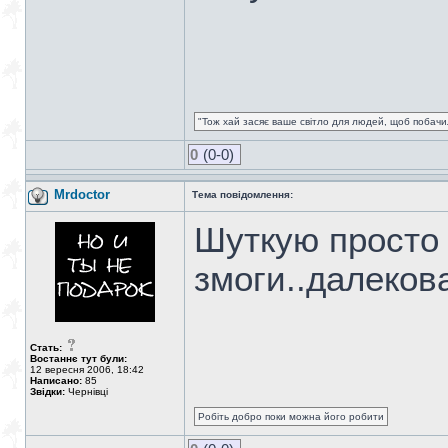
"Тож хай засяє ваше світло для людей, щоб побачил
0
(0-0)
Mrdoctor
Тема повідомлення:
Шуткую просто 
змоги..далекова
Стать:
Востаннє тут були:
12 вересня 2006, 18:42
Написано:
85
Звідки:
Чернівці
Робіть добро поки можна його робити