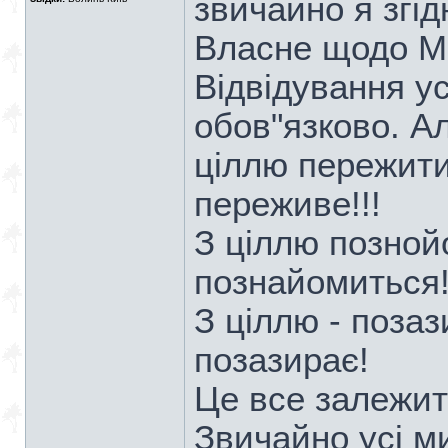
звичайно я згід
Власне щодо М
Відвідування ус
обов"язково. А
ціллю пережити
переживе!!!
З ціллю позной
познайомиться
З ціллю - позаз
позазирає!
Це все залежить
Звичайно усі ми 