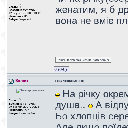
женатим, я б д
Стать:
Востаннє тут були:
12 вересня 2006, 18:42
Написано:
85
вона не вміє пла
Звідки:
Чернівці
Робіть добро поки можна його робити
0
(0-0)
Вогник
Тема повідомлення:
На річку окрем
Стать:
душа..
А відп
Востаннє тут були:
09 серпня 2007, 20:15
Написано:
236
Бо хлопців сере
Звідки:
Волинь-Київ
Але якщо поїдет