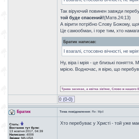
Так віруючий повинен завжди перебува
той буде спасений!
(Матв.24:13)
А вірити потрібно Слову Божому, щоб
Це самообман, і горе тим, хто намаг
Братик написав:
І взагалі, стосовно вічності, не мрія
Ну, віра і мрія - це близькі поняття
мрією. Водночас, я вірю, що перебув
Трава засихає, а квітка зів'яне, Слово ж нашого 
0
(0-0)
Братик
Тема повідомлення:
Re: Мрії
Хто перебуває у Христі - той уже має
Стать:
Востаннє тут були:
13 жовтня 2017, 04:39
Написано:
4006
Звідки:
MA-USA