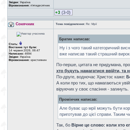
Звідки:
Україна
Віровизнання:
п'ятидесятник
+3
(3-0)
Сонячник
Тема повідомлення:
Re: Мрії
Братик написав:
Стать:
Ну і з чого такий категоричний вис
Востаннє тут були:
14 червня 2026, 06:47
вже написав такий страшний вирок,
Написано:
4694
Звідки:
Україна
Віровизнання:
християнин
По-перше, цитата не придумана, про 
хто будуть намагатися ввійти, та 
По-друге, водночас Христос каже:
Б
А коли про тих, що намагаються увійт
віруючих у своє спасіння - загинуть.
Промінчик написав:
Але буває що мрії можуть бути кори
приготував до цієї справи. Таким ч
Так, бо
Вірне це слово: коли хто є