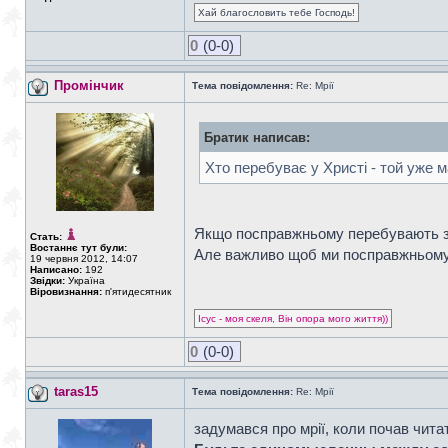
Хай благословить тебе Господь!
0
(0-0)
Промінчик
Тема повідомлення:
Re: Мрії
Братик написав:
Хто перебуває у Христі - той уже м
Якщо посправжньому перебувають з Б
Стать:
Востаннє тут були:
Але важливо щоб ми посправжньому 
19 червня 2012, 14:07
Написано:
192
Звідки:
Україна
Віровизнання:
п'ятидесятник
Ісус - моя скеля, Він опора мого життя))
0
(0-0)
taras15
Тема повідомлення:
Re: Мрії
задумався про мрії, коли почав читати