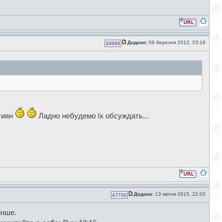
Додано:
09 березня 2012, 23:18
34966
стиян
Ладно небудемо їх обсуждать...
Додано:
13 квітня 2015, 22:02
47700
інше.