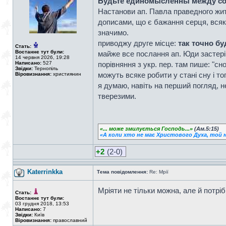
Будьте единомысленны между со
Настанови ап. Павла праведного житт
дописами, що є бажання серця, всяке 
значимо.
приводжу друге місце:
так точно бу
Стать:
Востаннє тут були:
майже все послання ап. Юди застеріг
14 червня 2026, 19:28
Написано:
527
порівняння з укр. пер. там пише: "сн
Звідки:
Тернопіль
можуть всяке робити у стані сну і тог
Віровизнання:
християнин
я думаю, навіть на перший погляд, н
тверезими.
«... може змилується Господь...»
(Ам.5:15)
«А коли хто не має Христового Духа, той н
+2
(2-0)
Katerrinkka
Тема повідомлення:
Re: Мрії
Мріяти не тільки можна, але й потріб
Стать:
Востаннє тут були:
03 грудня 2018, 13:53
Написано:
7
Звідки:
Київ
Віровизнання:
православний