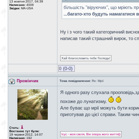
13 жовтня 2017, 04:39
Написано:
4006
більшість "віруючих", що мріють пр
Звідки:
MA-USA
...багато-хто будуть намагатися в
Ну і з чого такий категоричний висно
написав такий страшний вирок, то сп
Хай благословить тебе Господь!
0
(0-0)
Промінчик
Тема повідомлення:
Re: Мрії
Я одного разу слухала прооповідь,зд
похоже до лунатизму.
Але буває що мрії можуть бути корис
приготував до цієї справи. Таким чи
Стать:
Востаннє тут були:
Ісус - моя скеля, Він опора мого життя))
19 червня 2012, 14:07
Написано:
192