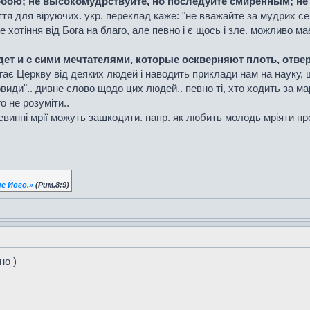
бою; не высокомудрствуйте, но последуйте смиренным;
не
я для віруючих. укр. переклад каже: "не вважайте за мудрих себ
хотіння від Бога на благо, але певно і є щось і зле. можливо ма
дет и с сими
мечтателями
, которые оскверняют плоть, отве
ає Церкву від деяких людей і наводить приклади нам на науку, щ
овиди".. дивне слово щодо цих людей.. певно ті, хто ходить за м
о не розуміти..
евинні мрії можуть зашкодити. напр. як любить молодь мріяти про
е Його.»
(Рим.8:9)
но )