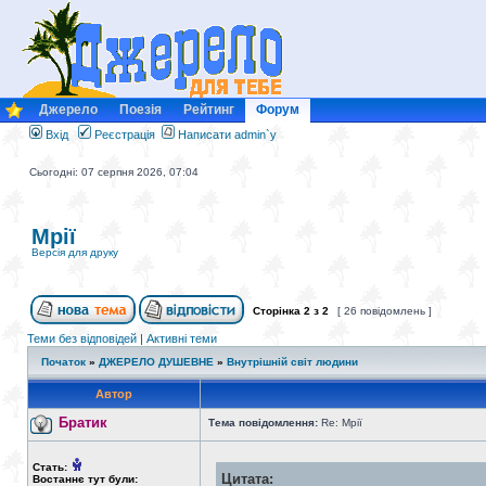
Джерело
Поезія
Рейтинг
Форум
Вхід
Реєстрація
Написати admin`у
Сьогодні: 07 серпня 2026, 07:04
Мрії
Версія для друку
Сторінка
2
з
2
[ 26 повідомлень ]
Теми без відповідей
|
Активні теми
Початок
»
ДЖЕРЕЛО ДУШЕВНЕ
»
Внутрішній світ людини
Автор
Братик
Тема повідомлення:
Re: Мрії
Стать:
Цитата:
Востаннє тут були: