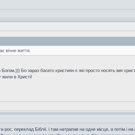
ає вічне життя.
огом.))) Бо зараз багато християн є які просто носять імя хри
жили в Христі!
 рос. переклад Біблії. і там натрапив на одне місце, а потім і на 