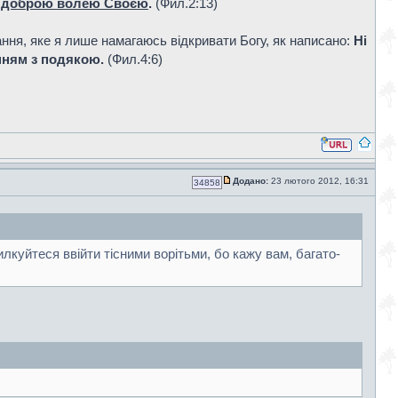
 доброю волею Своєю
.
(Фил.2:13)
жання, яке я лише намагаюсь відкривати Богу, як написано:
Ні
нням з подякою.
(Фил.4:6)
Додано:
23 лютого 2012, 16:31
34858
лкуйтеся ввійти тісними ворітьми, бо кажу вам, багато-