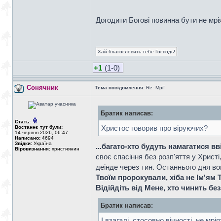
Догодити Богові повинна бути не мрія,
Хай благословить тебе Господь!
+1
(1-0)
Сонячник
Тема повідомлення:
Re: Мрії
Братик написав:
Стать:
Христос говорив про віруючих?
Востаннє тут були:
14 червня 2026, 06:47
Написано:
4694
Звідки:
Україна
...багато-хто будуть намагатися вві
Віровизнання:
християнин
своє спасіння без розп'яття у Христі
деінде через тин. Останнього дня в
Твоїм пророкували, хіба не Ім'ям Т
Відійдіть від Мене, хто чинить бе
Братик написав:
І взагалі, стосовно вічності, не мрія