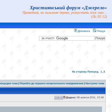
Християнський форум «Джерело»
Праведний, як пальмове дерево, розпустить гіллє своє...
(Пс.92:12)
Допомога
Пошук
На сторінку
Поперед.
1
,
2
опередня тема
|
Перейти до першого непрочитаного повідомлення
|
Наступна тема
Додано:
08 жовтня 2011, 15:48
32819