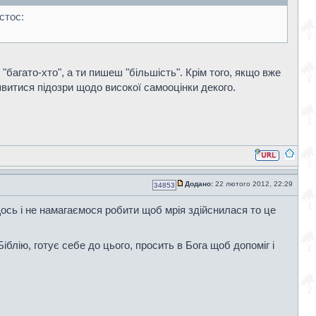
стос:
"багато-хто", а ти пишеш "більшість". Крім того, якщо вже
явитися підозри щодо високої самооцінки декого.
Додано:
22 лютого 2012, 22:29
34853
щось і не намагаємося робити щоб мрія здійснилася то це
блію, готує себе до цього, просить в Бога щоб допоміг і