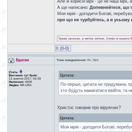
Але ж корисні мрії - це не наші мрії
А ще написано:
Допевняйтеся, що п
Моя мрія - догодити Богові, перебув
про що не турбуйтесь, а в усьом
Трава засихає, а квітка зів'яне, Слово ж нашого 
0
(0-0)
Братик
Тема повідомлення:
Re: Мрії
Стать:
Цитата:
Востаннє тут були:
13 жовтня 2017, 04:39
Написано:
4006
По-перше, цитата не придумана, про
Звідки:
MA-USA
хто будуть намагатися ввійти, та н
Христос говорив про віруючих?
Цитата:
Моя мрія - догодити Богові, перебу