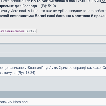
, а Боже покликання:
Бо то Бог викликає в вас і хотіння, і чин
за
риємне для Господа...
(Еф.5:10)
аючи у Його волі. А інше - то вже не мрії, а швидше всього поба
у нехай виявляються Богові ваші бажання молитвою й проха
Бога повіки стоятиме!
(Іс.40:8 )
 це написано у Євангелії від Луки. Христос справді так каже: Си
е зможуть! (Лук.13:24)
ваючи у Його волі