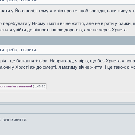
ти у Його волі, і тому я мрію про те, щоб завжди, поки живу у ті
 перебувати у Ньому і мати вічне життя, але не вірити у байки, 
ається увійти до вічності іншою дорогою, але не через Христа.
ти треба, а вірити.
. Мрія - це бажання + віра. Наприклад, я вірю, що без Христа я п
аючи у Христі аж до смерті, я матиму вічне життя. І це також є м
Бога повіки стоятиме!
(Іс.40:8 )
 вічне життя.