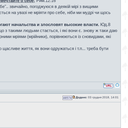
 мечтайте о себе
;
Рим.12:16
е".. звичайно, погоджуюся в деякій мірі з вищими
ється на увазі не мріяти про себе, ніби ми мудрі чи щось
ргают начальства и злословят высокие власти.
Юд.8
о з такими людьми стається, і які вони є. знову ж таки даю
арними мріями (мрійники), порівнюються із сновидами, які
 щасливе життя, як вони одружаться і т.п... треба бути
Додано:
03 грудня 2018, 14:01
48574