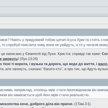
новок? Навіть у придуманій тобою цитаті Ісуса Христа стоїть слов
 то спробуй пояснити чому вони не увійдуть, а то у читачів мож
це написано у Євангелії від Луки. Христос справді так каже:
Сил
не зможуть
!
(Лук.13:24)
о тісні ті ворота, і вузька та дорога, що веде до життя, і
мало 
и, але загинуть, сказано "багато-хто", а про тих, що йдуть вузь
сними, наприклад, хлопець мріє стати проповідником він вивчає 
ином він намагається щоб його мрія стала реальністю.
пископства хоче, доброго діла він прагне.
(1Тим.3:1)