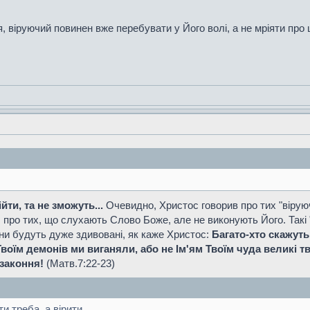
 віруючий повинен вже перебувати у Його волі, а не мріяти про це.
йти, та не зможуть...
Очевидно, Христос говорив про тих "віруюч
, про тих, що слухають Слово Боже, але не виконують Його. Такі 
они будуть дуже здивовані, як каже Христос:
Багато-хто скажуть
воїм демонів ми виганяли, або не Ім'ям Твоїм чуда великі тво
ззаконня!
(Матв.7:22-23)
ти треба, а вірити.