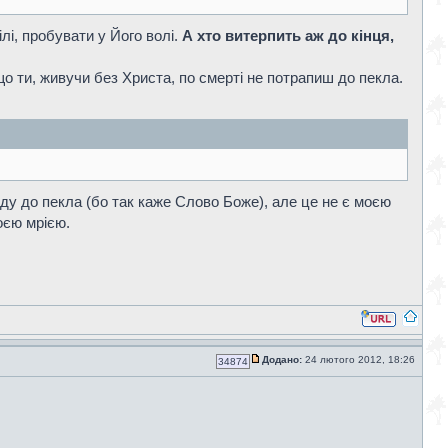
лі, пробувати у Його волі.
А хто витерпить аж до кінця,
що ти, живучи без Христа, по смерті не потрапиш до пекла.
опаду до пекла (бо так каже Слово Боже), але це не є моєю
оєю мрією.
Додано:
24 лютого 2012, 18:26
34874