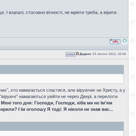
 І взагалі, стосовно вічності, не мріяти треба, а вірити.
Додано:
23 лютого 2012, 20:44
34864
их", хто намагається спастися, але віруючих не Христу, а у
"віруючі" намагаються увійти не через Двері, а перелізти
 Мені того дня: Господи, Господи, хіба ми не Ім'ям
рили? І їм оголошу Я тоді: Я ніколи не знав вас...