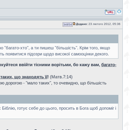
Додано:
23 лютого 2012, 05:36
34854
о "багато-хто", а ти пишеш "більшість". Крім того, якщо
уть появитися підозри щодо високої самооцінки декого.
куйтеся ввійти тісними ворітьми, бо кажу вам,
багато-
таких, що знаходять її
!
(Матв.7:14)
кою дорогою - "мало таких", то очевидно, що більшість
Біблію, готує себе до цього, просить в Бога щоб допоміг і