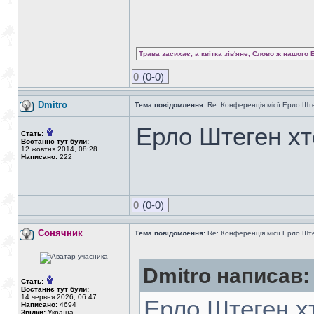
Трава засихає, а квітка зів'яне, Слово ж нашого 
0
(0-0)
Dmitro
Тема повідомлення:
Re: Конференція місії Ерло Ште
Ерло Штеген хт
Стать:
Востаннє тут були:
12 жовтня 2014, 08:28
Написано:
222
0
(0-0)
Сонячник
Тема повідомлення:
Re: Конференція місії Ерло Ште
Dmitro написав:
Стать:
Востаннє тут були:
14 червня 2026, 06:47
Ерло Штеген х
Написано:
4694
Звідки:
Україна