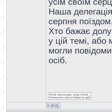
усім своїм сер
Наша делегація
серпня поїздом
Хто бажає долу
у цій темі, або
могли повідомит
осіб.
ЛіТай, моя пташко, угору зліТай,
Спіткнутись, упасти нікому не дай
0
(0-0)