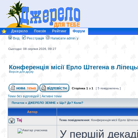
Джерело
Поезія
Рейтинг
Форум
Вхід
Реєстрація
Написати admin`у
Сьогодні: 08 серпня 2026, 09:27
Конференція місії Ерло Штегена в Ліпець
Версія для друку
Сторінка
1
з
1
[ 5 повідомлень ]
Теми без відповідей
|
Активні теми
Початок
»
ДЖЕРЕЛО ЗЕМНЕ
»
Що? Де? Коли?
Автор
Taj
Тема повідомлення:
Конференція місії Ерло Штеген
У першій декад