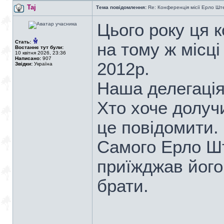
Taj
Тема повідомлення:
Re: Конференція місії Ерло Ште
Цього року ця 
Стать:
на тому ж місці
Востаннє тут були:
10 квітня 2026, 23:36
Написано:
907
2012р.
Звідки:
Україна
Наша делегація
Хто хоче долуч
це повідомити.
Самого Ерло Шт
приїжджав його р
брати.