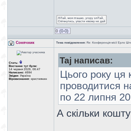
ЛіТай, моя пташко, угору зліТай,
Спіткнутись, упасти нікому не дай
0
(0-0)
Сонячник
Тема повідомлення:
Re: Конференція місії Ерло Ште
Taj написав:
Стать:
Востаннє тут були:
14 червня 2026, 06:47
Цього року ця
Написано:
4694
Звідки:
Україна
Віровизнання:
християнин
проводитися на
по 22 липня 20
А скільки кошт