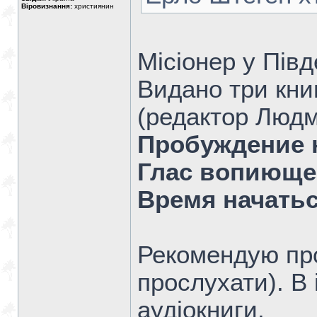
Віровизнання:
християнин
Місіонер у Півд
Видано три кни
(редактор Людм
Пробуждение 
Глас вопиюще
Время начатьс
Рекомендую про
прослухати). В і
аудіокниги.