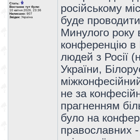
Стать:
російському міс
Востаннє тут були:
10 квітня 2026, 23:36
Написано:
907
буде проводити
Звідки:
Україна
Минулого року
конференцію в Р
людей з Росії (
України, Білору
міжконфесійний
не за конфесій
прагненням біл
було на конфере
православних - 