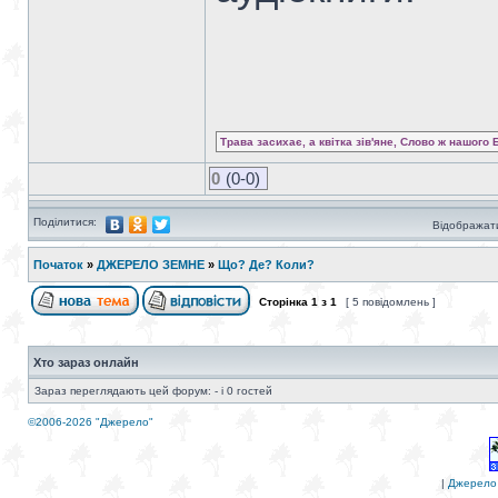
Трава засихає, а квітка зів'яне, Слово ж нашого 
0
(0-0)
Поділитися:
Відображати
Початок
»
ДЖЕРЕЛО ЗЕМНЕ
»
Що? Де? Коли?
Сторінка
1
з
1
[ 5 повідомлень ]
Хто зараз онлайн
Зараз переглядають цей форум: - і 0 гостей
©2006-2026 "Джерело"
|
Джерело