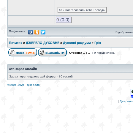
Хай благословить тебе Господь!
0
(0-0)
Поділитися:
Відображати
Початок
»
ДЖЕРЕЛО ДУХОВНЕ
»
Духовні роздуми
»
Гріх
Сторінка
1
з
1
[ 9 повідомлень ]
Хто зараз онлайн
Зараз переглядають цей форум: - і 0 гостей
©2006-2026 "Джерело"
|
Джерело