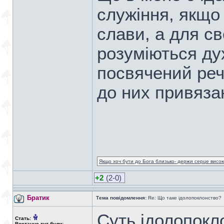
служіння, якщо
слави, а для сво
розуміються дух
посвячений реч
до них привязан
Якщо хоч бути до Бога близько- держи серце високо
+2
(2-0)
Братик
Тема повідомлення:
Re: Що таке ідолопоклонство?
Суть ідолопокл
Стать:
Востаннє тут були: