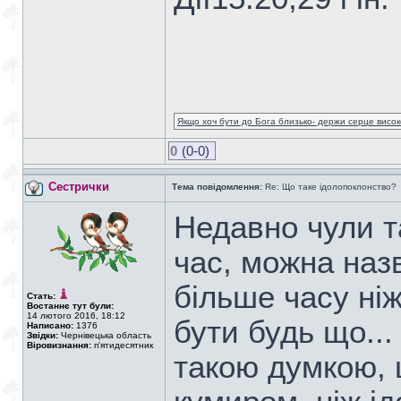
Якщо хоч бути до Бога близько- держи серце високо
0
(0-0)
Сестрички
Тема повідомлення:
Re: Що таке ідолопоклонство?
Недавно чули т
час, можна наз
більше часу ніж
Стать:
Востаннє тут були:
14 лютого 2016, 18:12
бути будь що...
Написано:
1376
Звідки:
Чернівецька область
Віровизнання:
п'ятидесятник
такою думкою,