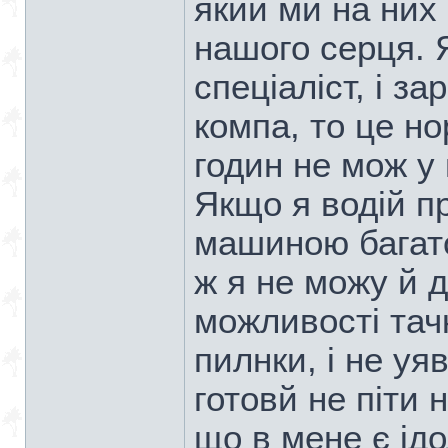
який ми на них
нашого серця. 
спеціаліст, і з
компа, то це н
годин не мож у 
Якщо я водій п
машиною багато
ж я не можу й 
можливості тачк
пилнки, і не уя
готовй не піти 
що в мене є ідо