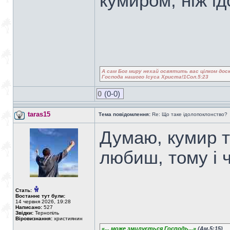
кумиром, ніж ід
А сам Бог миру нехай освятить вас цілком доск
Господа нашого Ісуса Христа!1Сол.5:23
0
(0-0)
taras15
Тема повідомлення:
Re: Що таке ідолопоклонство?
Думаю, кумир та
любиш, тому і ч
Стать:
Востаннє тут були:
14 червня 2026, 19:28
Написано:
527
Звідки:
Тернопіль
Віровизнання:
християнин
«... може змилується Господь...»
(Ам.5:15)