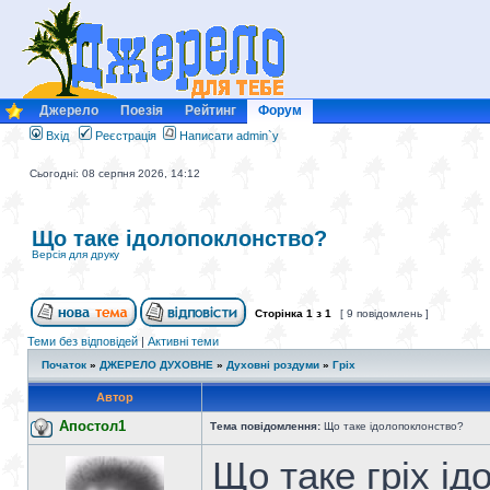
Джерело
Поезія
Рейтинг
Форум
Вхід
Реєстрація
Написати admin`у
Сьогодні: 08 серпня 2026, 14:12
Що таке ідолопоклонство?
Версія для друку
Сторінка
1
з
1
[ 9 повідомлень ]
Теми без відповідей
|
Активні теми
Початок
»
ДЖЕРЕЛО ДУХОВНЕ
»
Духовні роздуми
»
Гріх
Автор
Апостол1
Тема повідомлення:
Що таке ідолопоклонство?
Що таке гріх і