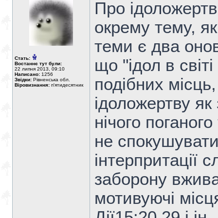
Про ідоложертв
окрему тему, я
теми є два онов
Стать:
що "ідол в світі
Востаннє тут були:
22 липня 2013, 09:10
Написано:
1256
подібних місць
Звідки:
Рівненська обл.
Віровизнання:
п'ятидесятник
ідоложертву як 
нічого поганого
не спокушувати
інтерпритації 
заборону вжива
мотивуючі місц
Дії15:20,29 і ін.