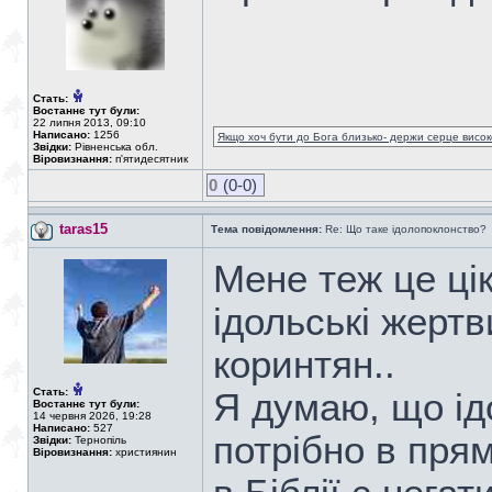
Стать:
Востаннє тут були:
22 липня 2013, 09:10
Написано:
1256
Якщо хоч бути до Бога близько- держи серце високо
Звідки:
Рівненська обл.
Віровизнання:
п'ятидесятник
0
(0-0)
taras15
Тема повідомлення:
Re: Що таке ідолопоклонство?
Мене теж це ці
ідольські жертв
коринтян..
Стать:
Я думаю, що ід
Востаннє тут були:
14 червня 2026, 19:28
Написано:
527
потрібно в пря
Звідки:
Тернопіль
Віровизнання:
християнин