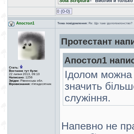
Sola Scriptura
– “Библия и только
0
(0-0)
Апостол1
Тема повідомлення:
Re: Що таке ідолопоклонство?
Протестант нап
Апостол1 напи
Стать:
Ідолом можна 
Востаннє тут були:
22 липня 2013, 09:10
Написано:
1256
Звідки:
Рівненська обл.
значить більше
Віровизнання:
п'ятидесятник
служіння.
Напевно не пра