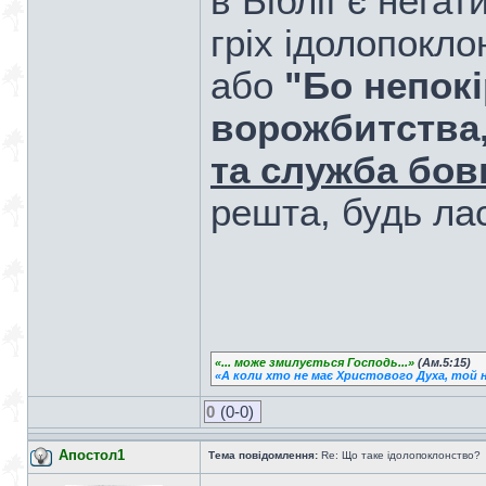
в Біблії є негат
гріх ідолопокл
або
"Бо непокі
ворожбитства
та служба бов
решта, будь лас
«... може змилується Господь...»
(Ам.5:15)
«А коли хто не має Христового Духа, той н
0
(0-0)
Апостол1
Тема повідомлення:
Re: Що таке ідолопоклонство?