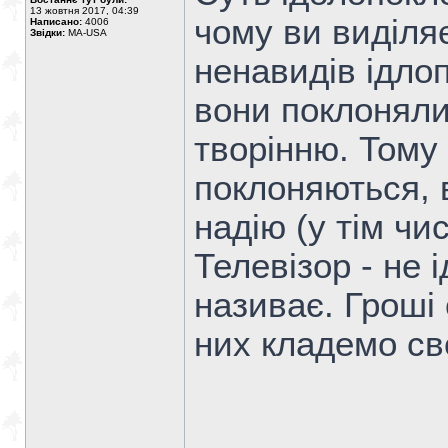
13 жовтня 2017, 04:39
чому ви виділя
Написано:
4006
Звідки:
MA-USA
ненавидів ідло
вони поклоняли
творінню. Тому
поклоняються, 
надію (у тім чи
Телевізор - не і
називає. Гроші 
них кладемо св