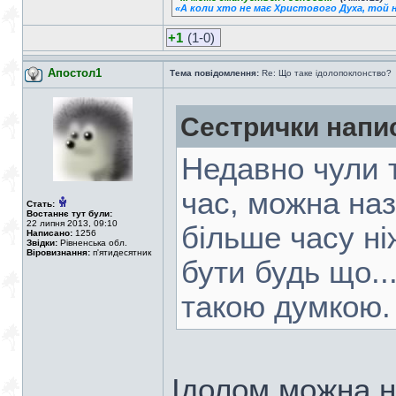
«А коли хто не має Христового Духа, той н
+1
(1-0)
Апостол1
Тема повідомлення:
Re: Що таке ідолопоклонство?
Сестрички напи
Недавно чули т
час, можна наз
Стать:
Востаннє тут були:
22 липня 2013, 09:10
більше часу ні
Написано:
1256
Звідки:
Рівненська обл.
Віровизнання:
п'ятидесятник
бути будь що...
такою думкою.
Ідолом можна на