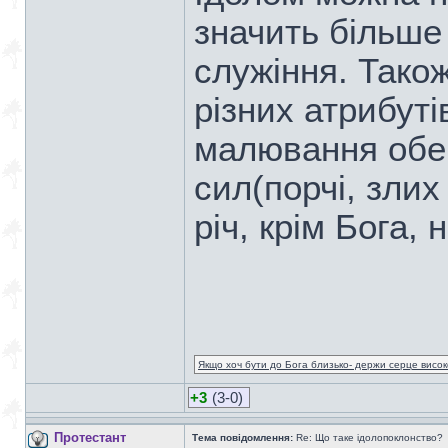
значить більше 
служіння. Тако
різних атрибутів
малювання обере
сил(порчі, злих
річ, крім Бога,
Якщо хоч бути до Бога близько- держи серце високо
+3
(3-0)
Протестант
Тема повідомлення:
Re: Що таке ідолопоклонство?