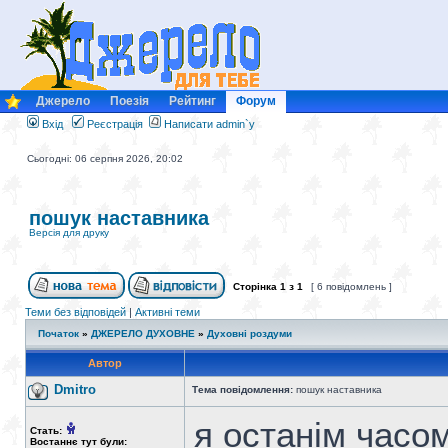
Джерело
Поезія
Рейтинг
Форум
Вхід
Реєстрація
Написати admin`у
Сьогодні: 06 серпня 2026, 20:02
пошук наставника
Версія для друку
Сторінка
1
з
1
[ 6 повідомлень ]
Теми без відповідей
|
Активні теми
Початок
»
ДЖЕРЕЛО ДУХОВНЕ
»
Духовні роздуми
Автор
Dmitro
Тема повідомлення:
пошук наставника
я останім часо
Стать:
Востаннє тут були: