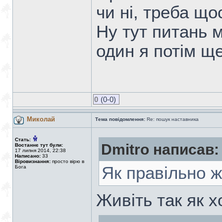
чи ні, треба щос
Ну тут питань м
один я потім ще 
0
(0-0)
Миколай
Тема повідомлення:
Re: пошук наставника
Стать:
Dmitro написав:
Востаннє тут були:
17 липня 2014, 22:38
Написано:
33
Віровизнання:
просто вірю в
Як правільно ж
Бога
Живіть так як х