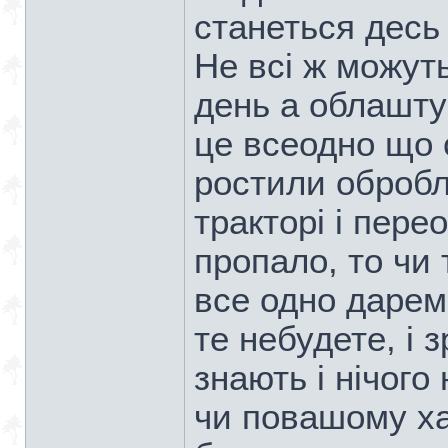
станеться десь в
Не всі ж можут
день а облашту
це всеодно що 
ростили обробл
тракторі і пере
пропало, то чи
все одно даремн
те небудете, і 
знають і нічого
чи повашому ха