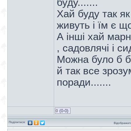
буду.......
Хай буду так як
живуть і їм є що 
А інші хай марн
, садовлячі і сид
Можна було б б
й так все зрозу
поради.......
0
(0-0)
Поділитися:
Відображати