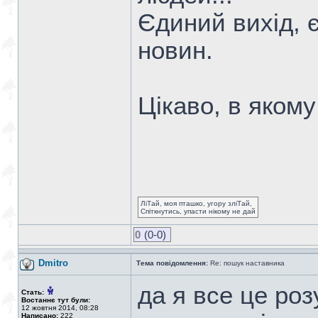
Єдиний вихід, 
новин.
Цікаво, в якому
ЛіТай, моя пташко, угору зліТай,
Спіткнутись, упасти нікому не дай
0
(0-0)
Dmitro
Тема повідомлення:
Re: пошук наставника
да я все це розу
Стать:
Востаннє тут були:
12 жовтня 2014, 08:28
Написано:
222