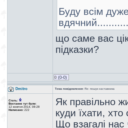
Буду всім дуж
вдячний...............
що саме вас цік
підказки?
0
(0-0)
Dmitro
Тема повідомлення:
Re: пошук наставника
Як правільно ж
Стать:
Востаннє тут були:
12 жовтня 2014, 08:28
куди їхати, хто св
Написано:
222
Що взагалі нас 