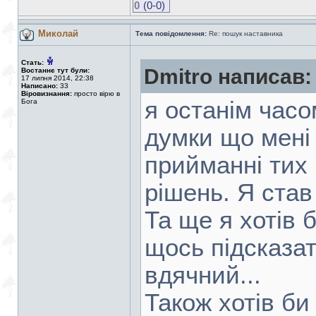
0
(0-0)
Миколай
Тема повідомлення:
Re: пошук наставника
Стать:
Dmitro написав:
Востаннє тут були:
17 липня 2014, 22:38
Написано:
33
Віровизнання:
просто вірю в
я останім часо
Бога
думки що мені
прийманні тих
рішень. Я став
Та ще я хотів 
щось підсказат
вдячний...
Також хотів би