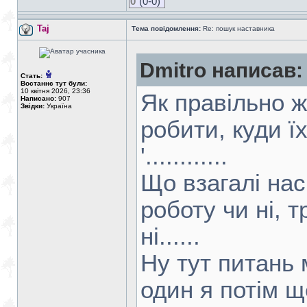
0
(0-0)
Taj
Тема повідомлення:
Re: пошук наставника
Dmitro написав:
Стать:
Востаннє тут були:
10 квітня 2026, 23:36
Як правільно ж
Написано:
907
Звідки:
Україна
робити, куди їх
'............
Що взагалі нас
роботу чи ні, 
ні......
Ну тут питань 
один я потім ще