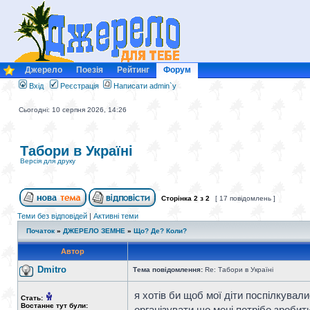
Джерело
Поезія
Рейтинг
Форум
Вхід
Реєстрація
Написати admin`у
Сьогодні: 10 серпня 2026, 14:26
Табори в Україні
Версія для друку
Сторінка
2
з
2
[ 17 повідомлень ]
Теми без відповідей
|
Активні теми
Початок
»
ДЖЕРЕЛО ЗЕМНЕ
»
Що? Де? Коли?
Автор
Dmitro
Тема повідомлення:
Re: Табори в Україні
я хотів би щоб мої діти поспілкувал
Стать:
Востаннє тут були:
організувати що мені потрібо зробити...