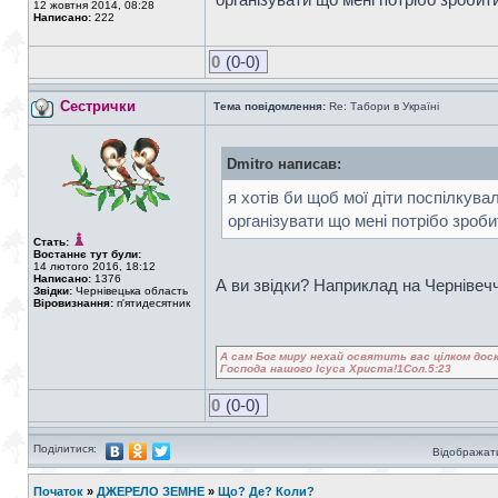
12 жовтня 2014, 08:28
Написано:
222
0
(0-0)
Сестрички
Тема повідомлення:
Re: Табори в Україні
Dmitro написав:
я хотів би щоб мої діти поспілкува
організувати що мені потрібо зробити.
Стать:
Востаннє тут були:
14 лютого 2016, 18:12
Написано:
1376
А ви звідки? Наприклад на Черніве
Звідки:
Чернівецька область
Віровизнання:
п'ятидесятник
А сам Бог миру нехай освятить вас цілком доск
Господа нашого Ісуса Христа!1Сол.5:23
0
(0-0)
Поділитися:
Відображати
Початок
»
ДЖЕРЕЛО ЗЕМНЕ
»
Що? Де? Коли?