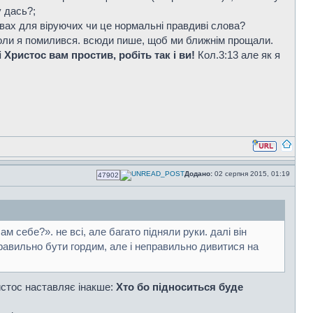
у дась?;
овах для віруючих чи це нормальні правдиві слова?
 коли я помилився. всюди пише, щоб ми ближнім прощали.
і Христос вам простив, робіть так і ви!
Кол.3:13 але як я
Додано:
02 серпня 2015, 01:19
47902
 себе?». не всі, але багато підняли руки. далі він
равильно бути гордим, але і неправильно дивитися на
истос наставляє інакше:
Хто бо підноситься буде