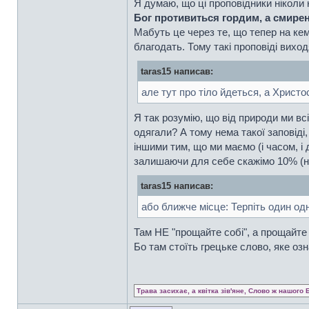
Я думаю, що ці проповідники ніколи 
Бог противиться гордим, а смире
Мабуть це через те, що тепер на ке
благодать. Тому такі проповіді виход
taras15 написав:
але тут про тіло йдеться, а Христо
Я так розумію, що від природи ми вс
одягали? А тому нема такої заповіді,
іншими тим, що ми маємо (і часом, 
залишаючи для себе скажімо 10% (на
taras15 написав:
або ближче місце: Терпіть один одно
Там НЕ "прощайте собі", а прощайте
Бо там стоїть грецьке слово, яке оз
Трава засихає, а квітка зів'яне, Слово ж нашого 