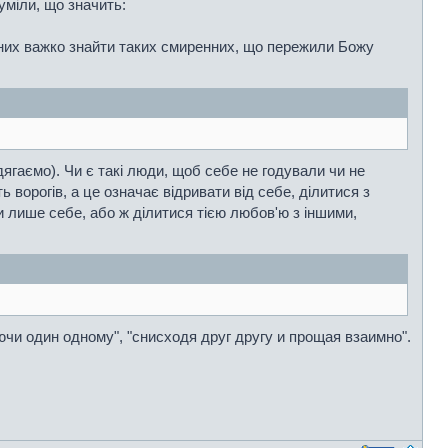
уміли, що значить:
 них важко знайти таких смиренних, що пережили Божу
дягаємо). Чи є такі люди, щоб себе не годували чи не
 ворогів, а це означає відривати від себе, ділитися з
 лише себе, або ж ділитися тією любов'ю з іншими,
ючи один одному", "снисходя друг другу и прощая взаимно".