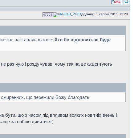
Додано:
02 серпня 2015, 15:23
47904
Христос наставляє інакше:
Хто бо підноситься буде
 не раз чую і роздумував, чому так на це акцентують
х смиренних, що пережили Божу благодать.
е бути, що з часом під впливом всяких новітніх вчень і
краще за собою дивитися(