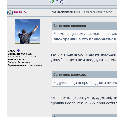
+2
(2-0)
taras15
Тема повідомлення:
Re: Як любити самого себе
Сонячник написав:
Я вже на цю тему висловлював свою
впокорений, а хто впокоряється 
Стать:
так! як вище писали, що не знаходят
Востаннє тут були:
14 червня 2026, 19:28
увагу?.. а ще з цим поєднують компле
Написано:
527
Звідки:
Тернопіль
Віровизнання:
християнин
Сонячник написав:
Я думаю, що ці проповідники нікол
хм... важко це зрозуміти, адже звідк
проявів неєвангельських вони остигл