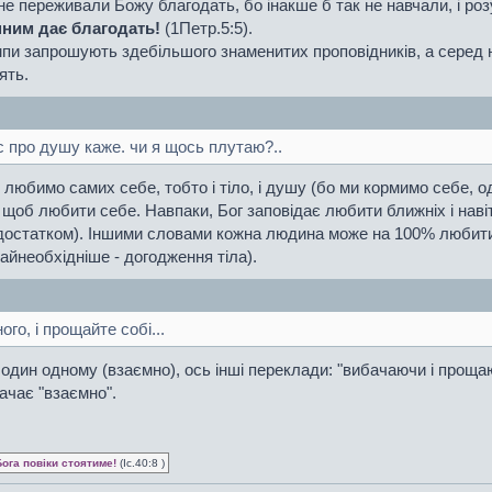
не переживали Божу благодать, бо інакше б так не навчали, і роз
нним дає благодать!
(1Петр.5:5).
мпи запрошують здебільшого знаменитих проповідників, а серед
ять.
с про душу каже. чи я щось плутаю?..
і любимо самих себе, тобто і тіло, і душу (бо ми кормимо себе, о
 щоб любити себе. Навпаки, Бог заповідає любити ближніх і навіть
і достатком). Іншими словами кожна людина може на 100% любити
йнеобхідніше - догодження тіла).
го, і прощайте собі...
 один одному (взаємно), ось інші переклади: "вибачаючи і проща
начає "взаємно".
Бога повіки стоятиме!
(Іс.40:8 )