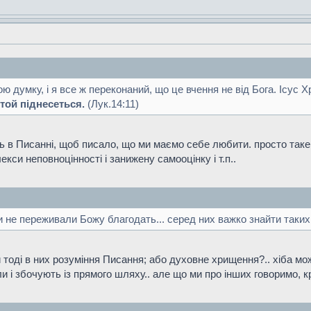
 думку, і я все ж переконаний, що це вчення не від Бога. Ісус 
той піднесеться.
(Лук.14:11)
ь в Писанні, щоб писало, що ми маємо себе любити. просто таке
кси неповноцінності і занижену самооцінку і т.п..
и не переживали Божу благодать... серед них важко знайти таки
и тоді в них розуміння Писання; або духовне хрищення?.. хіба мож
и і збочують із прямого шляху.. але що ми про інших говоримо, 