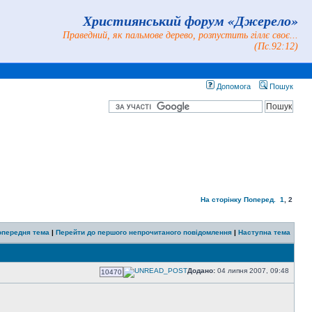
Християнський форум «Джерело»
Праведний, як пальмове дерево, розпустить гіллє своє...
(Пс.92:12)
Допомога
Пошук
На сторінку
Поперед.
1
,
2
опередня тема
|
Перейти до першого непрочитаного повідомлення
|
Наступна тема
Додано:
04 липня 2007, 09:48
10470