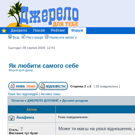
Джерело
Поезія
Рейтинг
Форум
Вхід
Реєстрація
Написати admin`у
Сьогодні: 08 серпня 2026, 12:51
Як любити самого себе
Версія для друку
Сторінка
2
з
2
[ 26 повідомлень ]
Теми без відповідей
|
Активні теми
Початок
»
ДЖЕРЕЛО ДУХОВНЕ
»
Духовні роздуми
Автор
Анафема
Тема повідомлення:
Може ти маєш на увазі відношення, 
Стать:
Востаннє тут були: