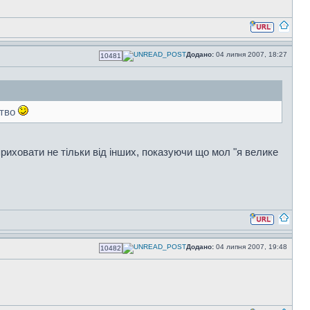
Додано:
04 липня 2007, 18:27
10481
ство
приховати не тільки від інших, показуючи що мол "я велике
Додано:
04 липня 2007, 19:48
10482