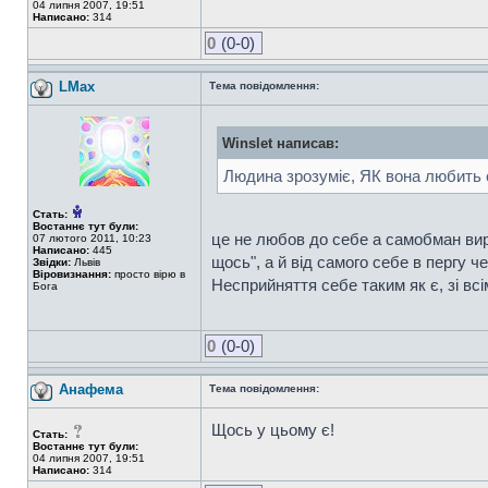
04 липня 2007, 19:51
Написано:
314
0
(0-0)
LMax
Тема повідомлення:
Winslet написав:
Людина зрозуміє, ЯК вона любить с
Стать:
Востаннє тут були:
це не любов до себе а самобман вира
07 лютого 2011, 10:23
Написано:
445
щось", а й від самого себе в пергу че
Звідки:
Львів
Віровизнання:
просто вірю в
Несприйняття себе таким як є, зі всі
Бога
0
(0-0)
Анафема
Тема повідомлення:
Щось у цьому є!
Стать:
Востаннє тут були:
04 липня 2007, 19:51
Написано:
314