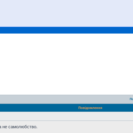
П
Повідомлення
а не самолюбство.