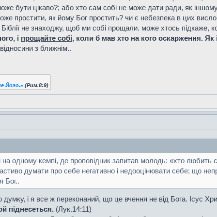
оже бути цікаво?; або хто сам собі не може дати ради, як іншом
може простити, як йому Бог простить? чи є небезпека в цих висл
в Біблії не знаходжу, щоб ми собі прощали. може хтось підкаже,
ого, і
прощайте собі
, коли б мав хто на кого оскарження. Як 
відносини з ближнім..
е Його.»
(Рим.8:9)
на одному кемпі, де проповідник запитав молодь: «хто любить сам
астиво думати про себе негативно і недооцінювати себе; що неп
 Бог..
умку, і я все ж переконаний, що це вчення не від Бога. Ісус Хр
ой піднесеться.
(Лук.14:11)