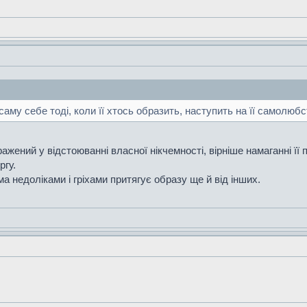
аму себе тоді, коли її хтось образить, наступить на її самолюб
жений у відстоюванні власної нікчемності, вірніше намаганні її 
ргу.
ма недоліками і гріхами притягує образу ще й від інших.