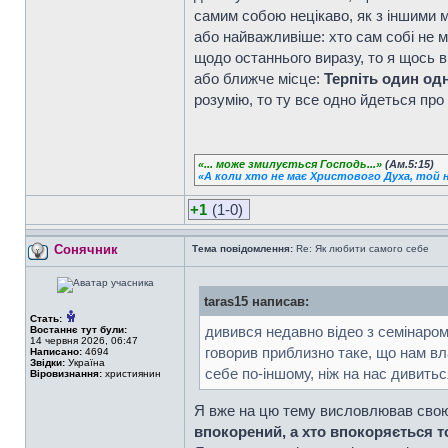
самим собою нецікаво, як з іншими м
або найважливіше: хто сам собі не 
щодо останнього виразу, то я щось 
або ближче місце:
Терпіть один одн
розумію, то ту все одно йдеться про 
«... може змилується Господь...»
(Ам.5:15)
«А коли хто не має Христового Духа, той н
+1
(1-0)
Сонячник
Тема повідомлення:
Re: Як любити самого себе
taras15 написав:
Стать:
дивився недавно відео з семінаром 
Востаннє тут були:
14 червня 2026, 06:47
говорив приблизно таке, що нам вл
Написано:
4694
Звідки:
Україна
себе по-іншому, ніж на нас дивиться
Віровизнання:
християнин
Я вже на цю тему висловлював свою д
впокорений, а хто впокоряється т