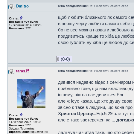
Dmitro
Тема повідомлення:
Re: Як любити самого себе
щоб любити ближнього як самого себ
Стать:
Востаннє тут були:
в першу чергу любити самого себе це 
12 жовтня 2014, 08:28
Написано:
222
бо не все можна назвати любовью до
придивитись краще то хіба це любовь
свою гублять ну хіба це любов до себ
0
(0-0)
taras15
Тема повідомлення:
Re: Як любити самого себе
дивився недавно відео з семінаром н
приблизно таке, що нам властиво ду
іншому, ніж на нас дивиться Бог..
але ж Ісус казав, що хто душу свою к
звісно є таке в людини, що вона про с
Христос Церкву...
Еф.5:29 але тут п
Стать:
Востаннє тут були:
але є таке застереження:
... догод
14 червня 2026, 19:28
Написано:
527
Звідки:
Тернопіль
далі чув чи читав таке, що хто себе
Віровизнання:
християнин