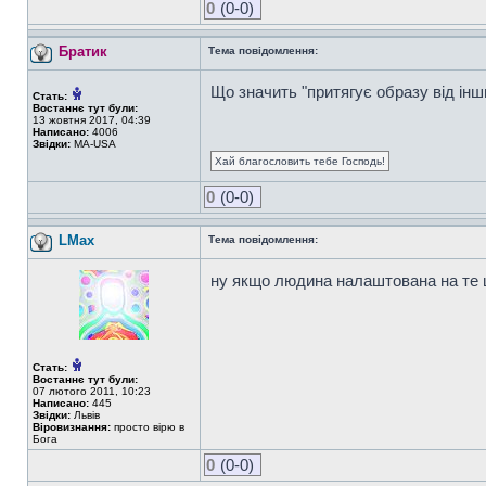
0
(0-0)
Братик
Тема повідомлення:
Що значить "притягує образу від інш
Стать:
Востаннє тут були:
13 жовтня 2017, 04:39
Написано:
4006
Звідки:
MA-USA
Хай благословить тебе Господь!
0
(0-0)
LMax
Тема повідомлення:
ну якщо людина налаштована на те що
Стать:
Востаннє тут були:
07 лютого 2011, 10:23
Написано:
445
Звідки:
Львів
Віровизнання:
просто вірю в
Бога
0
(0-0)