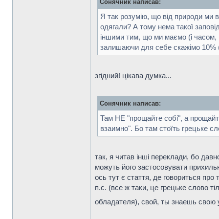
Сонячник написав:
Я так розумію, що від природи ми в
одягали? А тому нема такої заповід
іншими тим, що ми маємо (і часом,
залишаючи для себе скажімо 10% (
згідний! цікава думка...
Сонячник написав:
Там НЕ "прощайте собі", а прощайт
взаимно". Бо там стоїть грецьке сл
так, я читав інші переклади, бо давн
можуть його застосовувати прихильн
ось тут є стаття, де говориться про 
п.с. (все ж таки, це грецьке слово т
обладателя), свой, ты знаешь свою у