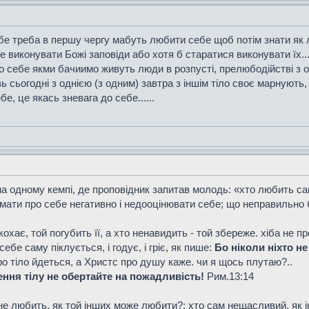
е треба в першу чергу мабуть любити себе щоб потім знати як л
виконувати Божі заповіди або хотя б старатися виконувати їх....
 себе якми бачиимо живуть люди в розпусті, прелюбодійстві з о
 сьогодні з однією (з одним) завтра з іншім тіло своє марнують
е, це якась зневага до себе......
а одному кемпі, де проповідник запитав молодь: «хто любить сам 
мати про себе негативно і недооцінювати себе; що неправильно б
охає, той погубить її, а хто ненавидить - той збереже. хіба не п
ебе саму піклується, і годує, і гріє, як пише:
Бо ніколи ніхто не 
ро тіло йдеться, а Христс про душу каже. чи я щось плутаю?..
ження тілу не обертайте на пожадливість!
Рим.13:14
 не любить, як той інших може любити?; хто сам нещасливий, як 