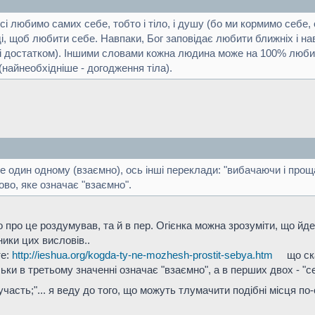
сі любимо самих себе, тобто і тіло, і душу (бо ми кормимо себе,
і, щоб любити себе. Навпаки, Бог заповідає любити ближніх і наві
 і достатком). Іншими словами кожна людина може на 100% люби
найнеобхідніше - догодження тіла).
е один одному (взаємно), ось інші переклади: "вибачаючи і про
ово, яке означає "взаємно".
о про це роздумував, та й в пер. Огієнка можна зрозуміти, що йде
ики цих висловів..
те:
http://ieshua.org/kogda-ty-ne-mozhesh-prostit-sebya.htm
що ск
ільки в третьому значенні означає "взаємно", а в перших двох - "
часть;"... я веду до того, що можуть тлумачити подібні місця п