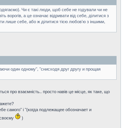
 одягаємо). Чи є такі люди, щоб себе не годували чи не
ть ворогів, а це означає відривати від себе, ділитися з
ти лише себе, або ж ділитися тією любов'ю з іншими,
щаючи один одному", "снисходя друг другу и прощая
ться про взаємність.. просто навів це місце, як таке, що
ажете?
себе самого" і "(когда подлежащее обозначает и
о-своєму
)