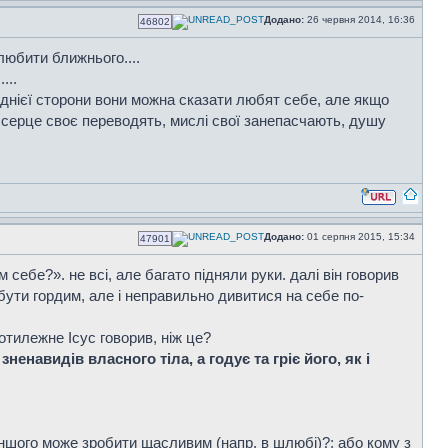
Додано:
26 червня 2014, 16:36
46802
юбити ближнього....
...
днієї сторони вони можна сказати любят себе, але якщо
, серце своє переводять, мислі свої занепасчають, душу
Додано:
01 серпня 2015, 15:34
47901
себе?». не всі, але багато підняли руки. далі він говорив
ути гордим, але і неправильно дивитися на себе по-
ротилежне Ісус говорив, ніж це?
зненавидів власного тіла, а годує та гріє його, як і
іншого може зробити щасливим (напр. в шлюбі)?; або кому з