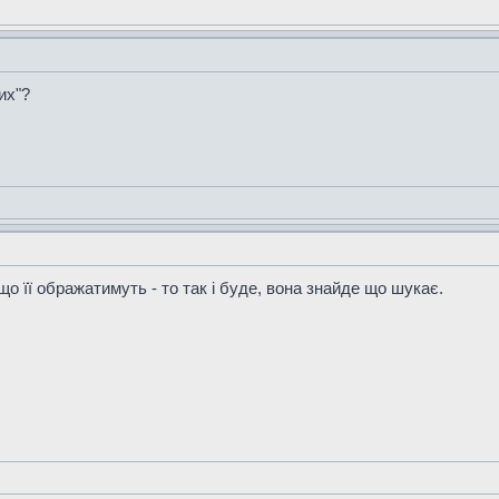
их"?
 її ображатимуть - то так і буде, вона знайде що шукає.