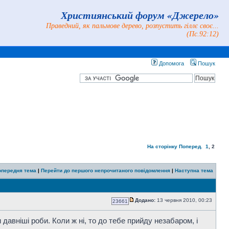
Християнський форум «Джерело»
Праведний, як пальмове дерево, розпустить гіллє своє...
(Пс.92:12)
Допомога
Пошук
На сторінку
Поперед.
1
,
2
опередня тема
|
Перейти до першого непрочитаного повідомлення
|
Наступна тема
Додано:
13 червня 2010, 00:23
23661
 давніші роби. Коли ж ні, то до тебе прийду незабаром, і