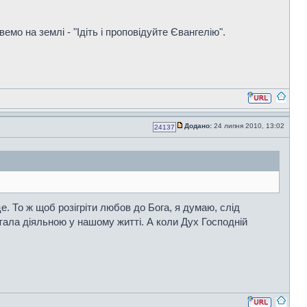
емо на землі - "Ідіть і проповідуйте Євангелію".
Додано:
24 липня 2010, 13:02
24137
 То ж щоб розігріти любов до Бога, я думаю, слід
тала діяльною у нашому житті. А коли Дух Господній