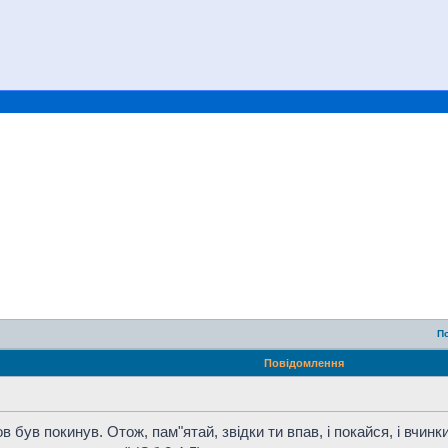
П
Повідомлення
був покинув. Отож, пам"ятай, звідки ти впав, і покайся, і вчинки