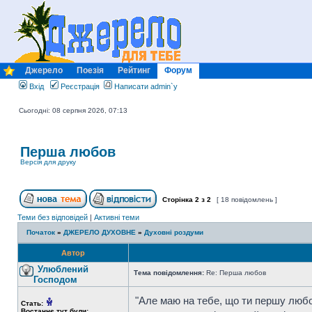
Джерело
Поезія
Рейтинг
Форум
Вхід
Реєстрація
Написати admin`у
Сьогодні: 08 серпня 2026, 07:13
Перша любов
Версія для друку
Сторінка
2
з
2
[ 18 повідомлень ]
Теми без відповідей
|
Активні теми
Початок
»
ДЖЕРЕЛО ДУХОВНЕ
»
Духовні роздуми
Автор
Улюблений
Тема повідомлення:
Re: Перша любов
Господом
"Але маю на тебе, що ти першу любов 
Стать:
Востаннє тут були: