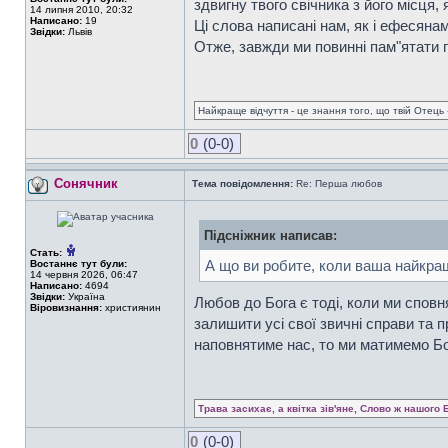
здвигну твого свічника з його місця,
14 липня 2010, 20:32
Написано:
19
Ці слова написані нам, як і ефесянам
Звідки:
Львів
Отже, завжди ми повинні пам"ятати пр
Найкраще відчуття - це знання того, що твій Отець -
0
(0-0)
Сонячник
Тема повідомлення:
Re: Перша любов
Підсніжник написав:
Стать:
А що ви робите, коли ваша найкращ
Востаннє тут були:
14 червня 2026, 06:47
Написано:
4694
Звідки:
Україна
Любов до Бога є тоді, коли ми спов
Віровизнання:
християнин
залишити усі свої звичні справи та
наповнятиме нас, то ми матимемо Бож
Трава засихає, а квітка зів'яне, Слово ж нашого 
0
(0-0)