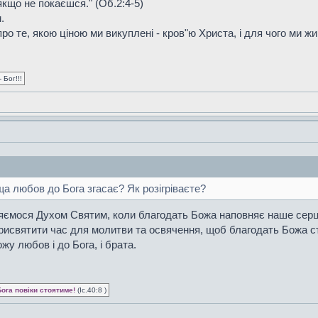
 якщо не покаєшся." (Об.2:4-5)
.
о те, якою ціною ми викуплені - кров"ю Христа, і для чого ми жив
 Бог!!!
а любов до Бога згасає? Як розігріваєте?
няємося Духом Святим, коли благодать Божа наповняє наше серце.
 присвятити час для молитви та освячення, щоб благодать Божа с
у любов і до Бога, і брата.
Бога повіки стоятиме!
(Іс.40:8 )