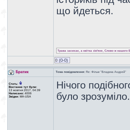
що йдеться.
Трава засихає, а квітка зів'яне, Слово ж нашого 
0
(0-0)
Братик
Тема повідомлення:
Re: Фільм "Владика Андрей"
Нічого подібног
Стать:
Востаннє тут були:
13 жовтня 2017, 04:39
було зрозуміло
Написано:
4006
Звідки:
MA-USA