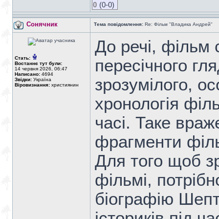
0
(0-0)
Сонячник
Тема повідомлення:
Re: Фільм "Владика Андрей"
До речі, фільм 
Стать:
пересічного гля
Востаннє тут були:
14 червня 2026, 06:47
Написано:
4694
зрозумілого, о
Звідки:
Україна
Віровизнання:
християнин
хронологія філь
часі. Таке враж
фрагменти філ
Для того щоб з
фільмі, потріб
біографію Шепт
істориків під ч