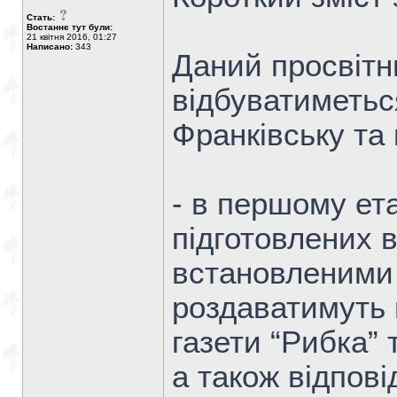
Стать:
Востаннє тут були:
21 квітня 2016, 01:27
Написано:
343
Даний просвітн
відбуватиметься
Франківську та
- в першому ета
підготовлених 
встановленими
роздаватимуть
газети “Рибка” 
а також відпов