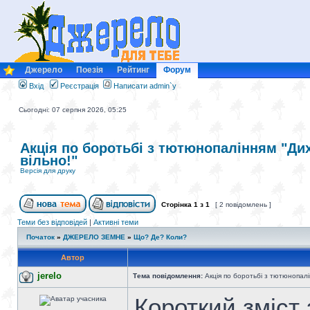
Джерело
Поезія
Рейтинг
Форум
Вхід
Реєстрація
Написати admin`у
Сьогодні: 07 серпня 2026, 05:25
Акція по боротьбі з тютюнопалінням "Ди
вільно!"
Версія для друку
Сторінка
1
з
1
[ 2 повідомлень ]
Теми без відповідей
|
Активні теми
Початок
»
ДЖЕРЕЛО ЗЕМНЕ
»
Що? Де? Коли?
Автор
jerelo
Тема повідомлення:
Акція по боротьбі з тютюнопалі
Короткий зміст 