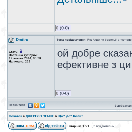
0
(0-0)
Dmitro
Тема повідомлення:
Re: Акція по боротьбі з тютюно
ой добре сказа
Стать:
Востаннє тут були:
12 жовтня 2014, 08:28
ефективне з ци
Написано:
222
0
(0-0)
Поділитися:
Відображати
Початок
»
ДЖЕРЕЛО ЗЕМНЕ
»
Що? Де? Коли?
Сторінка
1
з
1
[ 2 повідомлень ]