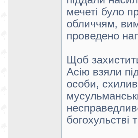
мечеті було пр
обличчям, ви
проведено нап
Щоб захистити
Асію взяли під
особи, схили
мусульманськи
несправедлив
богохульстві 