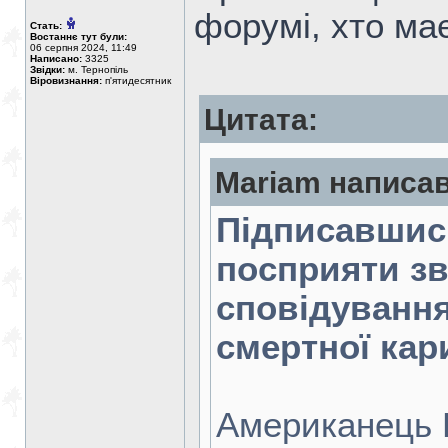
форумі, хто ма
Стать:
Востаннє тут були:
06 серпня 2024, 11:49
Написано:
3325
Звідки:
м. Тернопіль
Віровизнання:
п'ятидесятник
Цитата:
Mariam написав
Підписавшис
посприяти зві
сповідування
смертної кар
Американець Б