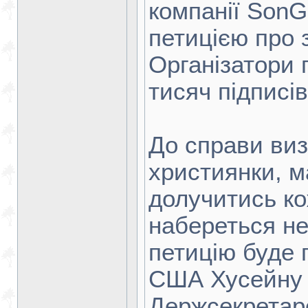
компанії SonGe
петицією про з
Організатори 
тисяч підписів
До справи виз
християнки, м
долучитись к
набереться нео
петицію буде 
США Хусейну Ха
Держсекретаре