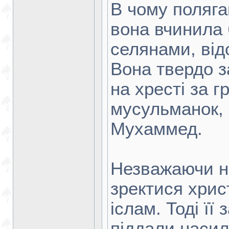
В чому поляга
вона вчинила 
селянами, від
Вона твердо з
на хресті за г
мусульманок,
Мухаммед.
Незважаючи на
зректися хрис
іслам. Тоді її
піддали насил