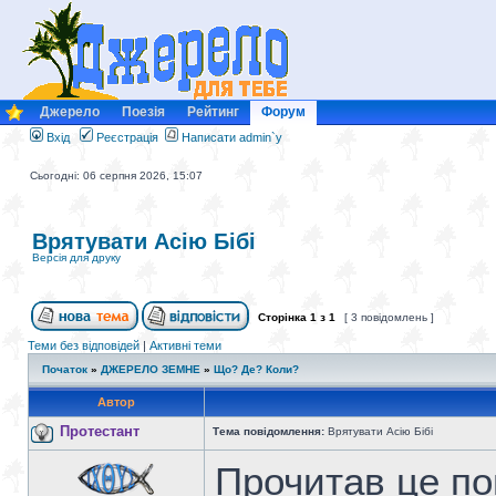
Джерело
Поезія
Рейтинг
Форум
Вхід
Реєстрація
Написати admin`у
Сьогодні: 06 серпня 2026, 15:07
Врятувати Асію Бібі
Версія для друку
Сторінка
1
з
1
[ 3 повідомлень ]
Теми без відповідей
|
Активні теми
Початок
»
ДЖЕРЕЛО ЗЕМНЕ
»
Що? Де? Коли?
Автор
Протестант
Тема повідомлення:
Врятувати Асію Бібі
Прочитав це п