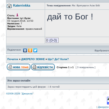
Katerrinkka
Тема повідомлення:
Re: Врятувати Асію Бібі
дай то Бог !
Стать:
Востаннє тут були:
03 грудня 2018, 13:53
Написано:
7
Звідки:
Київ
Віровизнання:
православний
0
(0-0)
Поділитися:
Відображати
Початок
»
ДЖЕРЕЛО ЗЕМНЕ
»
Що? Де? Коли?
Сторінка
1
з
1
[ 3 повідомлень ]
Хто зараз онлайн
Зараз переглядають цей форум: - і 4 гостей
©2006-2026 "Джерело"
|
Джерело