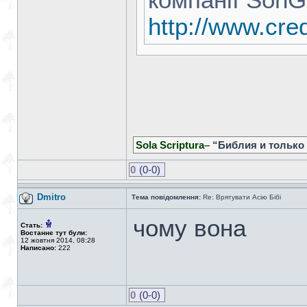
компанії SonG
http://www.cre
Sola Scriptura
– “Библия и только
0
(0-0)
Dmitro
Тема повідомлення:
Re: Врятувати Асію Бібі
чому вона
Стать:
Востаннє тут були:
12 жовтня 2014, 08:28
Написано:
222
0
(0-0)