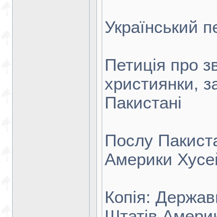
Український п
Петиція про зв
християнки, з
Пакистані
Послу Пакист
Америки Хусе
Копія: Держав
Штатів Америк