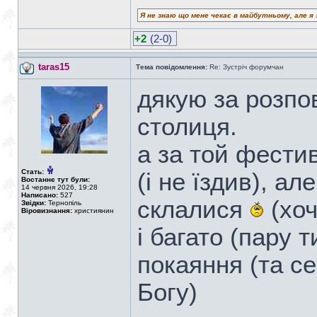
Я не знаю що мене чекає в майбутньому, але я 
+2
(2-0)
taras15
Тема повідомлення:
Re: Зустріч форумчан
дякую за розпов
столиця.
а за той фестив
Стать:
(і не їздив), а
Востаннє тут були:
14 червня 2026, 19:28
Написано:
527
склалися
(хоч
Звідки:
Тернопіль
Віровизнання:
християнин
і багато (пару
покаяння (та се
Богу)