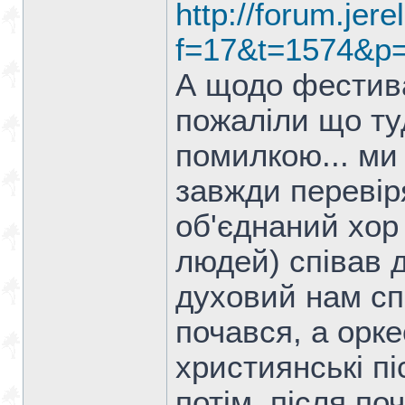
http://forum.jere
f=17&t=1574&p
А щодо фестив
пожаліли що туд
помилкою... ми
завжди перевіря
об'єднаний хор
людей) співав д
духовий нам сп
почався, а орке
християнські пі
потім, після по