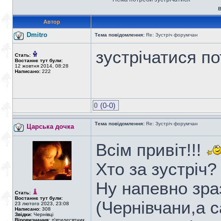
В
Автор
Dmitro
Тема повідомлення:
Re: Зустріч форумчан
зустрічатися по
Стать:
Востаннє тут були:
12 жовтня 2014, 08:28
Написано:
222
0
(0-0)
Тема повідомлення:
Re: Зустріч форумчан
Царська дочка
Всім привіт!!!
Хто за зустріч?
Ну напевно зра
Стать:
Востаннє тут були:
(Чернівчани,а 
23 лютого 2023, 23:08
Написано:
308
Звідки:
Чернівці
Віровизнання:
п'ятидесятник