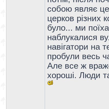
собою являє це
церков різних к
було... ми поїх
наблукалися в
навігатори на т
пробули весь ч
Але все ж враж
хороші. Люди та