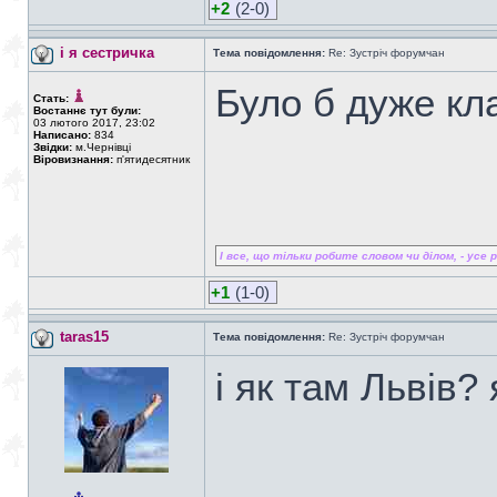
+2
(2-0)
і я сестричка
Тема повідомлення:
Re: Зустріч форумчан
Було б дуже к
Стать:
Востаннє тут були:
03 лютого 2017, 23:02
Написано:
834
Звідки:
м.Чернівці
Віровизнання:
п'ятидесятник
І все, що тільки робите словом чи ділом, - усе ро
+1
(1-0)
taras15
Тема повідомлення:
Re: Зустріч форумчан
і як там Львів