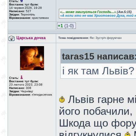
Стать:
Востаннє тут були:
14 червня 2026, 19:28
Написано:
527
«... може змилується Господь...»
(Ам.5:15)
Звідки:
Тернопіль
«А коли хто не має Христового Духа, той н
Віровизнання:
християнин
+1
(1-0)
Царська дочка
Тема повідомлення:
Re: Зустріч форумчан
taras15 написав
і як там Львів
Стать:
Востаннє тут були:
23 лютого 2023, 23:08
Написано:
308
Звідки:
Чернівці
Віровизнання:
п'ятидесятник
Львів гарне м
його побачили, 
Шкода що фору
відгукнулися
М