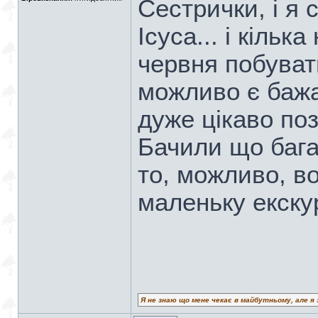
Сестрички, і я
Ісуса... і кільк
червня побуват
можливо є бажа
дуже цікаво по
Бачили що бага
то, можливо, в
маленьку екску
Я не знаю що мене чекає в майбутньому, але я 