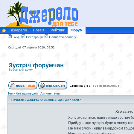
Джерело
Поезія
Рейтинг
Форум
Вхід
Реєстрація
Написати admin`у
Сьогодні: 07 серпня 2026, 09:52
Зустріч форумчан
Версія для друку
Сторінка
3
з
3
[ 36 повідомлень ]
Теми без відповідей
|
Активні теми
Початок
»
ДЖЕРЕЛО ЗЕМНЕ
»
Що? Де? Коли?
Хто за зус
Хочу зустрітися, навіть якщо зустріч б
Прийду, якщо зустріч буде в моєму міст
Не маю змоги (живу закордоном тощо)
Нема потреби зустрічатися