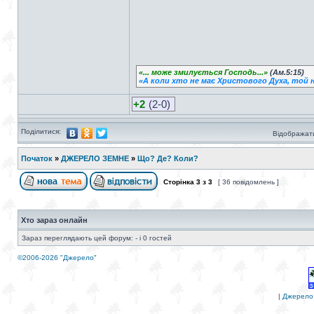
«... може змилується Господь...»
(Ам.5:15)
«А коли хто не має Христового Духа, той н
+2
(2-0)
Поділитися:
Відображати
Початок
»
ДЖЕРЕЛО ЗЕМНЕ
»
Що? Де? Коли?
Сторінка
3
з
3
[ 36 повідомлень ]
Хто зараз онлайн
Зараз переглядають цей форум: - і 0 гостей
©2006-2026 "Джерело"
|
Джерело