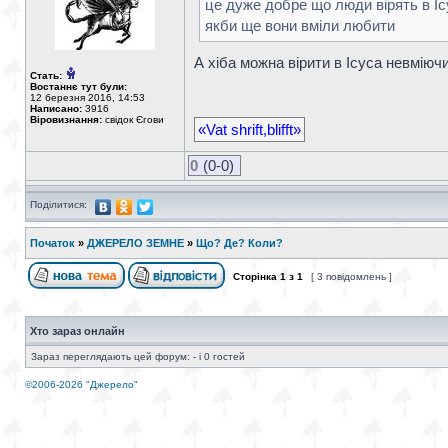
це дуже добре що люди вірять в Іс
якби ще вони вміли любити
А хіба можна вірити в Ісуса невмію
Стать:
Востаннє тут були:
12 березня 2016, 14:53
Написано:
3916
Віровизнання:
свідок Єгови
«Vat shrift,blifft»
0
(0-0)
Поділитися:
Початок
»
ДЖЕРЕЛО ЗЕМНЕ
»
Що? Де? Коли?
Сторінка
1
з
1
[ 3 повідомлень ]
Хто зараз онлайн
Зараз переглядають цей форум: - і 0 гостей
©2006-2026 "Джерело"