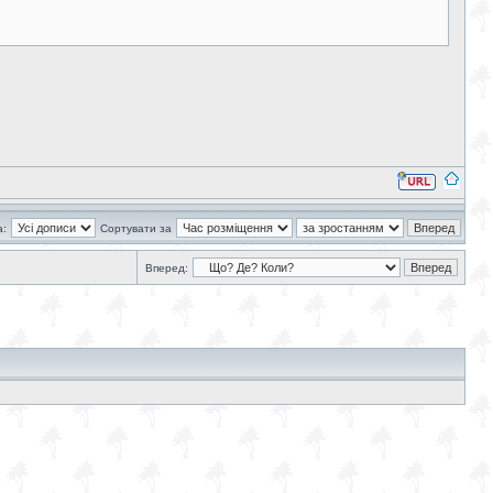
а:
Сортувати за
Вперед: