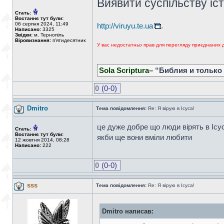
Виявити суспільству іс
Стать:
Востаннє тут були:
06 серпня 2024, 11:49
http://viruyu.te.ua
.
Написано:
3325
Звідки:
м. Тернопіль
Віровизнання:
п'ятидесятник
У вас недостатньо прав для перегляду приєднаних 
Sola Scriptura
– “Библия и только
0
(0-0)
Dmitro
Тема повідомлення:
Re: Я вірую в Ісуса!
це дуже добре що люди вірять в Ісу
Стать:
Востаннє тут були:
якби ще вони вміли любити
12 жовтня 2014, 08:28
Написано:
222
0
(0-0)
sss
Тема повідомлення:
Re: Я вірую в Ісуса!
Dmitro написав: