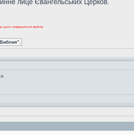
тинне лице Євангельських Церков.
до цього повідомлення файлів.
 Библия”.
са