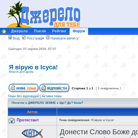
Джерело
Поезія
Рейтинг
Форум
Вхід
Реєстрація
Написати admin`у
Сьогодні: 07 серпня 2026, 07:07
Я вірую в Ісуса!
Версія для друку
Сторінка
1
з
1
[ 3 повідомлень ]
Теми без відповідей
|
Активні теми
Початок
»
ДЖЕРЕЛО ЗЕМНЕ
»
Що? Де? Коли?
Автор
Протестант
Тема повідомлення:
Я вірую в Ісуса!
Донести Слово Боже до