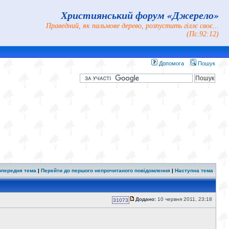
Християнський форум «Джерело»
Праведний, як пальмове дерево, розпустить гіллє своє...
(Пс.92:12)
Допомога
Пошук
опередня тема
|
Перейти до першого непрочитаного повідомлення
|
Наступна тема
Додано:
10 червня 2011, 23:18
31073