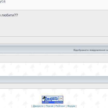
уса
чи любити??
Відображати повідомлення з
|
Джерело
|
Поезія
|
Рейтинг
|
Форум
|