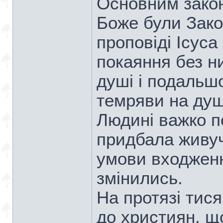
Основним зако
Боже були Закон
проповіді Ісуса
покаяння без н
душі і подальш
темряви на душ
Людині важко п
придбала живуч
умови входжен
змінились.
На протязі тис
до християн, що