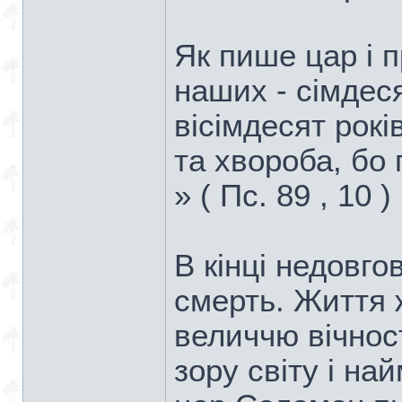
Як пише цар і п
наших - сімдеся
вісімдесят рокі
та хвороба, бо 
» ( Пс. 89 , 10 ) 
В кінці недовгов
смерть. Життя 
величчю вічнос
зору світу і на