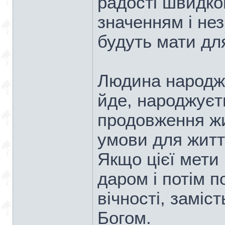
радості швидкоп
значенням і нез
будуть мати дл
Людина народжує
йде, народжуєть
продовження жи
умови для житт
Якщо цієї мети 
даром і потім п
вічності, заміс
Богом.