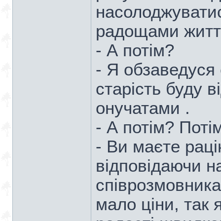
насолоджуватис
радощами житт
- А потім?
- Я обзаведуся 
старість буду в
онучатами .
- А потім? Потім
- Ви маєте раці
відповідаючи н
співрозмовника.
мало ціни, так я