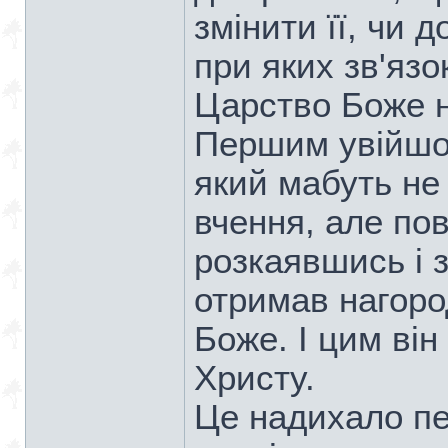
змінити її, чи д
при яких зв'язо
Царство Боже 
Першим увійшов
який мабуть не
вчення, але по
розкаявшись і 
отримав нагоро
Боже. І цим він
Христу.
Це надихало пе