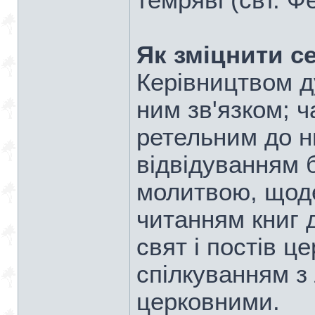
темряві (свт. 
Як зміцнити с
Керівництвом д
ним зв'язком; 
ретельним до н
відвідуванням 
молитвою, щод
читанням книг 
свят і постів ц
спілкуванням з
церковними.