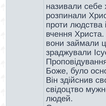
називали себе 
розпинали Хрис
проти людства 
вчення Христа.
вони займали ц
зраджували Ісу
Проповідуванн
Боже, було осн
Він здійснив св
свідоцтво мужно
людей.