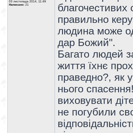
03 листопада 2014, 11:49
благочестивих 
Написано:
21
правильно кер
людина може од
дар Божий".
Багато людей з
життя їхнє про
праведно?, як у
нього спасення
виховувати діт
не погубили св
відповідальніст