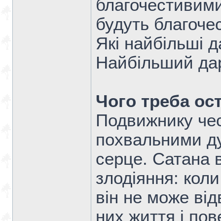
благочестивими 
будуть благочес
Які найбільші 
Найбільший дар
Чого треба ос
Подвижнику чес
похвальними ду
серце. Сатана 
злодіяння: кол
він не може від
них життя і пов