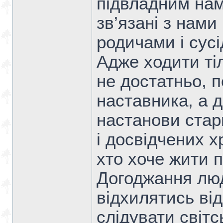
підвладним нам
зв’язані з нами
родичами і сус
Адже ходити ті
не достатньо, 
наставника, а д
настанови старц
і досвідчених х
хто хоче жити 
Догоджання лю
відхилятись від
слідувати світс