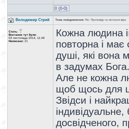
0
(0-0)
Володимир Стрий
Тема повідомлення:
Re: Проповіді та питання віри
Кожна людина і
Стать:
Востаннє тут були:
03 листопада 2014, 11:49
повторна і має 
Написано:
21
душі, які вона 
в задумах Бога
Але не кожна л
щоб щось для ц
Звідси і найкр
індивідуальне,
досвідченого, 