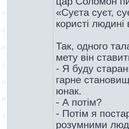
цар Соломон пи
«Суєта суєт, су
користі людині в 
Так, одного та
мету він ставить
- Я буду старан
гарне становище
юнак.
- А потім?
- Потім я поста
розумними людь