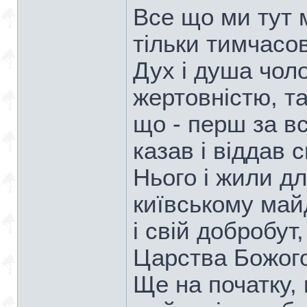
Все що ми тут 
тільки тимчасо
Дух і душа чол
жертовністю, та
що - перш за в
казав і віддав 
Нього і жили для
київському май
і свій добробут
Царства Божого
Ще на початку, 