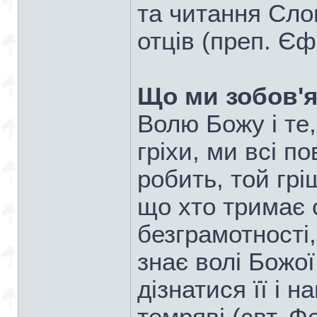
та читання Слов
отців (преп. Є
Що ми зобов'я
Волю Божу і те, 
гріхи, ми всі по
робить, той грі
що хто тримає с
безграмотності, 
знає волі Божої
дізнатися її і 