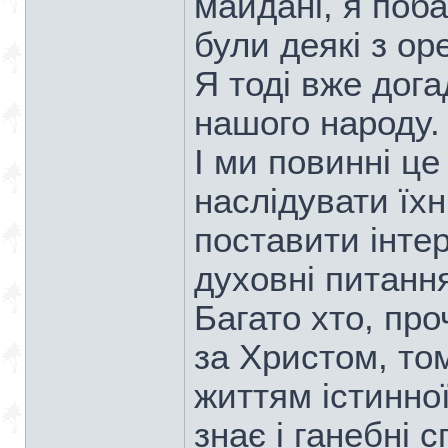
майдані, я поба
були деякі з ор
Я тоді вже дог
нашого народу.
І ми повинні це 
наслідувати їх
поставити інтер
духовні питання
Багато хто, пр
за Христом, то
життям істинної
знає і ганебні 