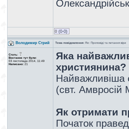
Олександрійськ
0
(0-0)
Володимир Стрий
Тема повідомлення:
Re: Проповіді та питання віри
Яка найважли
Стать:
Востаннє тут були:
03 листопада 2014, 11:49
християнина?
Написано:
21
Найважливіша сп
(свт. Амвросій 
Як отримати 
Початок правед