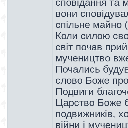
сповідання та 
вони сповідува
спільне майно (Д
Коли силою сво
світ почав при
мучеництво вже
Почались будув
слово Боже проп
Подвиги благоч
Царство Боже б
подвижників, х
війни і мучени