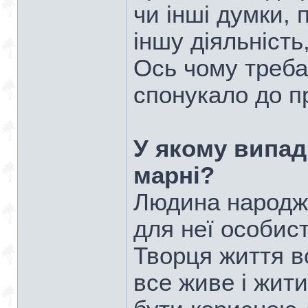
чи інші думки, 
іншу діяльність
Ось чому треба
спонукало до п
У якому випад
марні?
Людина народжу
для неї особис
Творця життя вс
все живе і жит