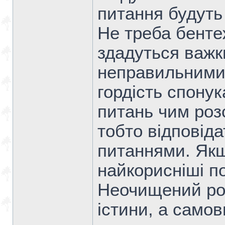
питання будуть
Не треба бенте
здадуться важк
неправильними
гордість спону
питань чим роз
тобто відповіда
питаннями. Якщ
найкорисніші п
Неочищений ро
істини, а само