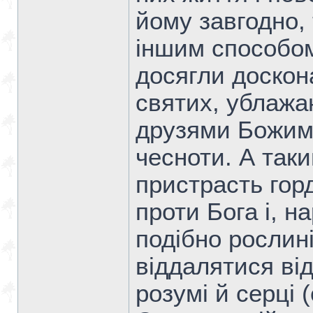
йому завгодно, 
іншим способом
досягли доскона
святих, ублажа
друзями Божими
чесноти. А так
пристрасть горд
проти Бога і, н
подібно рослині
віддалятися від
розумі й серці 