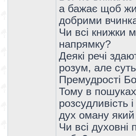
а бажає щоб жи
добрими вчинка
Чи всі книжки м
напрямку?
Деякі речі зда
розум, але сут
Премудрості Бо
Тому в пошуках
розсудливість і
дух оману який
Чи всі духовні