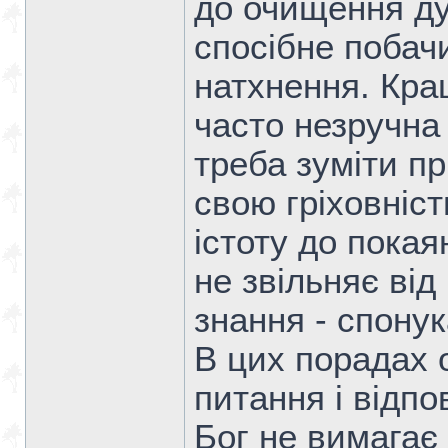
до очищення ду
спосібне побачи
натхнення. Кра
часто незручна
треба зуміти пр
свою гріховніст
істоту до покая
не звільняє від
знання - спонук
В цих порадах 
питання і відпо
Бог не вимагає 