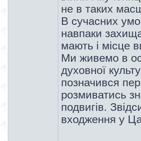
не в таких мас
В сучасних умов
навпаки захища
мають і місце 
Ми живемо в ос
духовної культ
позначився пері
розмиватись зн
подвигів. Звід
входження у Ца