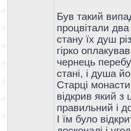
Був такий випа
процвітали два
стану їх душ рі
гірко оплакував
чернець перебу
стані, і душа й
Старці монасти
відкрив який з
правильний і д
І їм було відкр
досконалі і уго