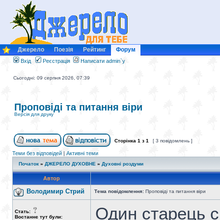
Джерело
Поезія
Рейтинг
Форум
Вхід
Реєстрація
Написати admin`у
Сьогодні: 09 серпня 2026, 07:39
Проповіді та питання віри
Версія для друку
Сторінка
1
з
1
[ 3 повідомлень ]
Теми без відповідей
|
Активні теми
Початок
»
ДЖЕРЕЛО ДУХОВНЕ
»
Духовні роздуми
Автор
Володимир Стрий
Тема повідомлення:
Проповіді та питання віри
Один старець с
Стать:
Востаннє тут були: