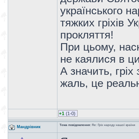
українського н
тяжких гріхів Ук
прокляття!
При цьому, наск
не каялися в ц
А значить, гріх
жаль, це реальн
+1
(1-0)
Тема повідомлення:
Re: Гріх народу нашої країни
Мандрiвник