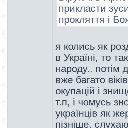
прикласти зуси
прокляття і Бо
я колись як ро
в Україні, то т
народу.. потім 
вже багато вікі
окупацій і знищ
т.п, і чомусь зн
українців як жер
пізніше, слуха