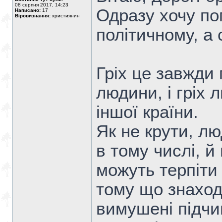
08 серпня 2017, 14:23
Одразу хочу по
Написано:
17
Віровизнання:
християнин
політичному, а 
Гріх це завжди 
людини, і гріх 
іншої країни.
Як не крути, лю
в тому числі, й 
можуть терпіти 
тому що знаходя
вимушені підчи