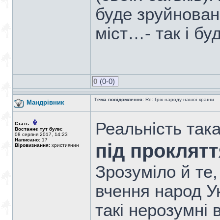
буде зруйнован
міст…- так і бу
0
(0-0)
Тема повідомлення:
Re: Гріх народу нашої країни
Мандрiвник
Реальність так
Стать:
Востаннє тут були:
08 серпня 2017, 14:23
Написано:
17
під проклят
Віровизнання:
християнин
Зрозуміло й те,
вчення народ У
такі нерозумні 