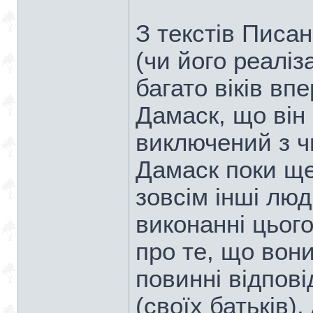
З текстів Писа
(чи його реаліз
багато віків вп
Дамаск, що він
виключений з ч
Дамаск поки ще 
зовсім інші люд
виконанні цьог
про те, що вони
повинні відпові
(своїх батьків)