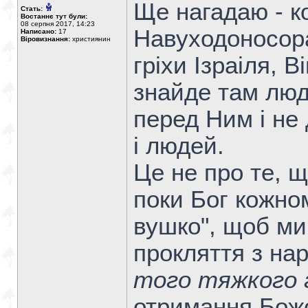
Ще нагадаю - к
Стать:
Востаннє тут були:
08 серпня 2017, 14:23
Навуходоносор
Написано:
17
Віровизнання:
християнин
гріхи Ізраіля, В
знайде там люд
перед Ним і не
і людей.
Це не про те, 
поки Бог кожном
вушко", щоб ми
прокляття з на
того тяжкого г
отримання Божо