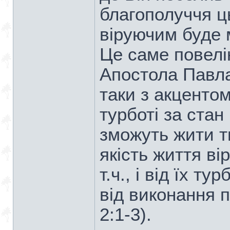
благополуччя ць
віруючим буде 
Це саме повелін
Апостола Павл
таки з акцентом
турботі за стан
зможуть жити ти
якість життя в
т.ч., і від їх т
від виконання п
2:1-3).