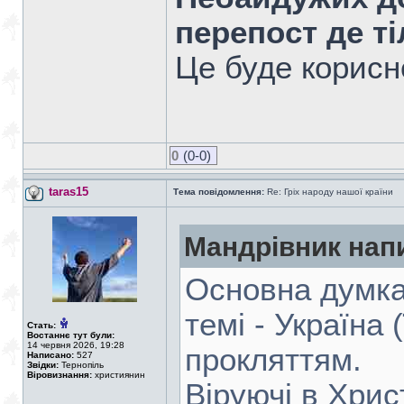
перепост де т
Це буде корисно
0
(0-0)
taras15
Тема повідомлення:
Re: Гріх народу нашої країни
Мандрiвник нап
Основна думка,
темі - Україна 
Стать:
Востаннє тут були:
14 червня 2026, 19:28
прокляттям.
Написано:
527
Звідки:
Тернопіль
Віровизнання:
християнин
Віруючі в Хрис