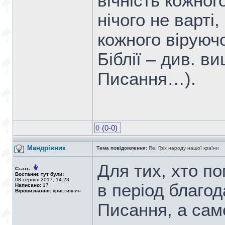
вічність кожног
нічого не варті
кожного віруючо
Біблії – див. в
Писання…).
0
(0-0)
Мандрiвник
Тема повідомлення:
Re: Гріх народу нашої країни
Для тих, хто п
Стать:
Востаннє тут були:
08 серпня 2017, 14:23
в період благод
Написано:
17
Віровизнання:
християнин
Писання, а сам