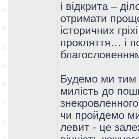
і відкрита – д
отримати прощ
історичних гріх
прокляття… і п
благословення
Будемо ми тим
милість до пош
знекровленного 
чи пройдемо ми
левит - це залеж