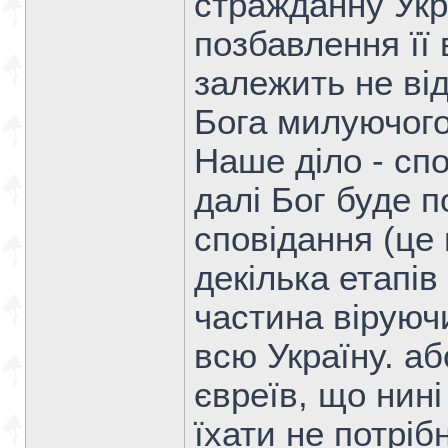
стражданну Укр
позбавлення її
залежить не від
Бога милуючого
Наше діло - спо
далі Бог буде п
сповідання (це м
декілька етапів
частина віруюч
всю Україну. аб
євреїв, що нині
їхати не потріб