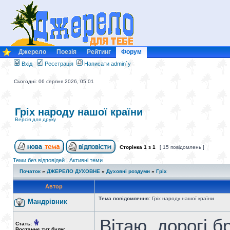
Джерело
Поезія
Рейтинг
Форум
Вхід
Реєстрація
Написати admin`у
Сьогодні: 06 серпня 2026, 05:01
Гріх народу нашої країни
Версія для друку
Сторінка
1
з
1
[ 15 повідомлень ]
Теми без відповідей
|
Активні теми
Початок
»
ДЖЕРЕЛО ДУХОВНЕ
»
Духовні роздуми
»
Гріх
Автор
Тема повідомлення:
Гріх народу нашої країни
Мандрiвник
Вітаю, дорогі б
Стать:
Востаннє тут були: