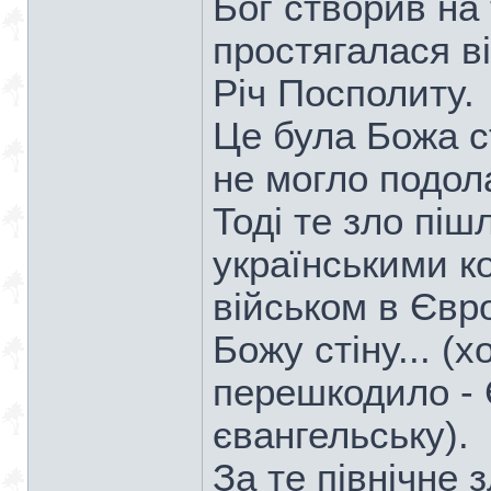
Бог створив на 
простягалася в
Річ Посполиту.
Це була Божа ст
не могло подол
Тоді те зло піш
українськими к
військом в Євро
Божу стіну... (х
перешкодило - 
євангельську).
За те північне 