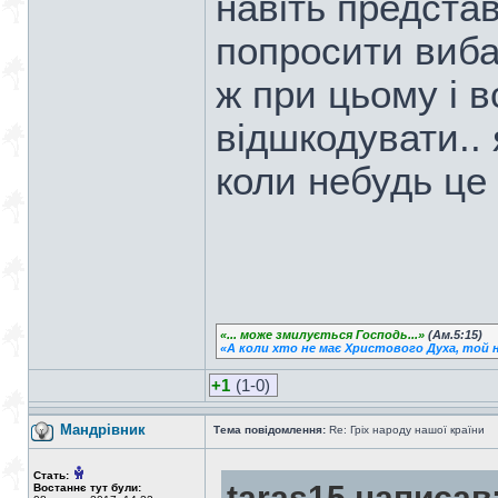
навіть представ
попросити виба
ж при цьому і 
відшкодувати.. 
коли небудь це 
«... може змилується Господь...»
(Ам.5:15)
«А коли хто не має Христового Духа, той н
+1
(1-0)
Мандрiвник
Тема повідомлення:
Re: Гріх народу нашої країни
Стать:
taras15 написав
Востаннє тут були: