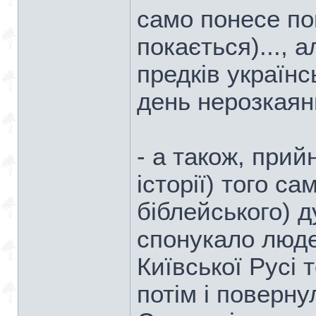
само понесе по
покається)..., 
предків українс
день нерозкаян
- а також, прий
історії) того са
біблейського) ду
спонукало люде
Київської Русі 
потім і поверну