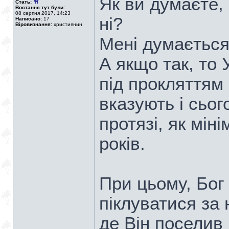
Як ви думаєте,
Стать:
Востаннє тут були:
08 серпня 2017, 14:23
ні?
Написано:
17
Віровизнання:
християнин
Мені думаєтьс
А якщо так, то 
під прокляттям 
вказують і сього
протязі, як мін
років.
При цьому, Бог
піклуватися за 
де Він поселив 