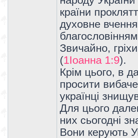
народу України 
країни проклят
духовне вчення 
благословінням
Звичайно, гріх
(
1Іоанна 1:9
).
Крім цього, в 
просити вибачен
українці знищув
Для цього далек
них сьогодні зн
Вони керують У