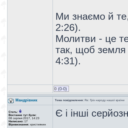
Ми знаємо й те,
2:26).
Молитви - це т
так, щоб земля 
4:31).
0
(0-0)
Мандрiвник
Тема повідомлення:
Re: Гріх народу нашої країни
Є і інші серйозн
Стать:
Востаннє тут були:
08 серпня 2017, 14:23
Написано:
17
Віровизнання:
християнин