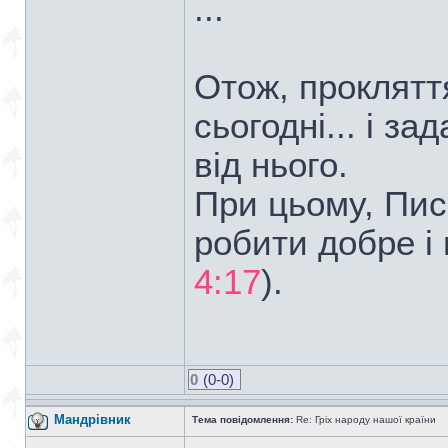
...
Отож, прокляття
сьогодні... і з
від нього.
При цьому, Пис
робити добре і 
4:17
).
0
(0-0)
Мандрiвник
Тема повідомлення:
Re: Гріх народу нашої країни