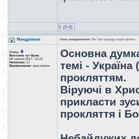
0
(0-0)
Мандрiвник
Тема повідомлення:
Re: Гріх народу нашої країни
Основна думка
Стать:
Востаннє тут були:
08 серпня 2017, 14:23
темі - Україна 
Написано:
17
Віровизнання:
християнин
прокляттям.
Віруючі в Хрис
прикласти зус
прокляття і Б
Небайдужих д