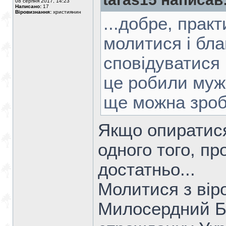
08 серпня 2017, 14:23
Написано:
17
Віровизнання:
християнин
...добре, практ
молитися і бла
сповідуватися 
це робили мужі
ще можна зро
Якщо опиратися
одного того, пр
достатньо...
Молитися з вір
Милосердний Бо