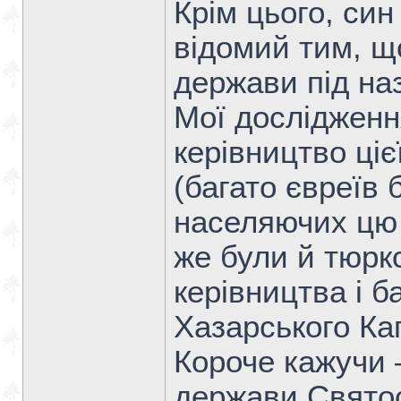
Крім цього, син
відомий тим, щ
держави під на
Мої дослідженн
керівництво ціє
(багато євреїв 
населяючих цю 
же були й тюркс
керівництва і 
Хазарського Каг
Короче кажучи 
держави Святос