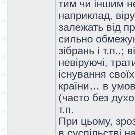
тим чи іншим н
наприклад, вірую
залежать від пр
сильно обмежую
зібрань і т.п..;
невіруючі, трат
існування свої
країни… в умов
(часто без духов
т.п.
При цьому, зро
в суспільстві н