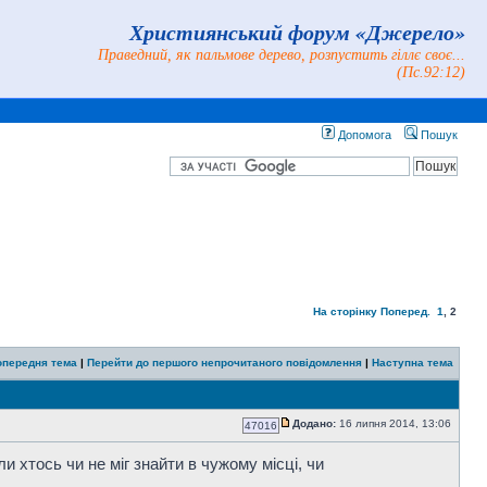
Християнський форум «Джерело»
Праведний, як пальмове дерево, розпустить гіллє своє...
(Пс.92:12)
Допомога
Пошук
На сторінку
Поперед.
1
,
2
опередня тема
|
Перейти до першого непрочитаного повідомлення
|
Наступна тема
Додано:
16 липня 2014, 13:06
47016
оли хтось чи не міг знайти в чужому місці, чи