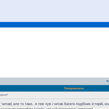
П
Повідомлення
ужіння?
 читав) але то таке.. я теж чув і читав багато подібних історій, к
 чудним способом (навіть уві сні) показував і помагав!