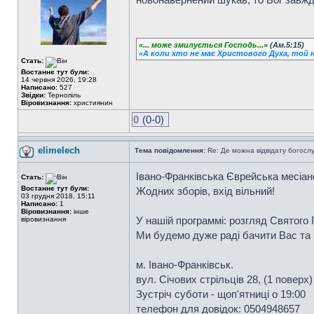
«... може змилується Господь...»
(Ам.5:15)
«А коли хто не має Христового Духа, той н
Стать:
Востаннє тут були:
14 червня 2026, 19:28
Написано:
527
Звідки:
Тернопіль
Віровизнання:
християнин
0
(0-0)
elimelech
Тема повідомлення:
Re: Де можна відвідату богосл
Івано-Франківська Єврейська месіанс
Стать:
Востаннє тут були:
Жодних зборів, вхід вільний!
03 грудня 2018, 15:11
Написано:
1
Віровизнання:
інше
У нашій программі: розгляд Святого Пи
віровизнання
Ми будемо дуже раді бачити Вас та
м. Івано-Франківськ.
вул. Січових стрільців 28, (1 поверх)
Зустріч суботи - щоп'ятниці о 19:00
телефон для довідок: 0504948657