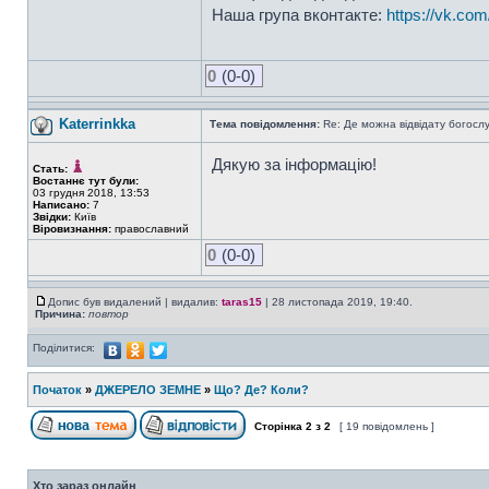
Наша група вконтакте:
https://vk.com
0
(0-0)
Katerrinkka
Тема повідомлення:
Re: Де можна відвідату богосл
Дякую за інформацію!
Стать:
Востаннє тут були:
03 грудня 2018, 13:53
Написано:
7
Звідки:
Київ
Віровизнання:
православний
0
(0-0)
Допис був видалений | видалив:
taras15
| 28 листопада 2019, 19:40.
Причина:
повтор
Поділитися:
Початок
»
ДЖЕРЕЛО ЗЕМНЕ
»
Що? Де? Коли?
Сторінка
2
з
2
[ 19 повідомлень ]
Хто зараз онлайн