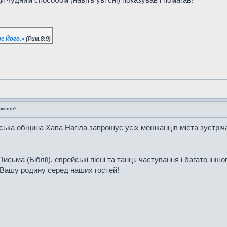
е Його.»
(Рим.8:9)
ужіння?
ька община Хава Нагіла запрошує усіх мешканців міста зустрічат
сьма (Біблії), еврейські пісні та танці, частування і багато іншог
 Вашу родину серед наших гостей!