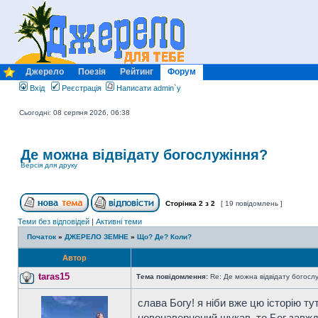
Джерело
Поезія
Рейтинг
Форум
Вхід
Реєстрація
Написати admin`у
Сьогодні: 08 серпня 2026, 06:38
Де можна відвідату богослужіння?
Версія для друку
Сторінка
2
з
2
[ 19 повідомлень ]
Теми без відповідей
|
Активні теми
Початок
»
ДЖЕРЕЛО ЗЕМНЕ
»
Що? Де? Коли?
Автор
taras15
Тема повідомлення:
Re: Де можна відвідату богосл
слава Богу! я ніби вже цю історію тут
новонавернений шукав, то Бог завжди