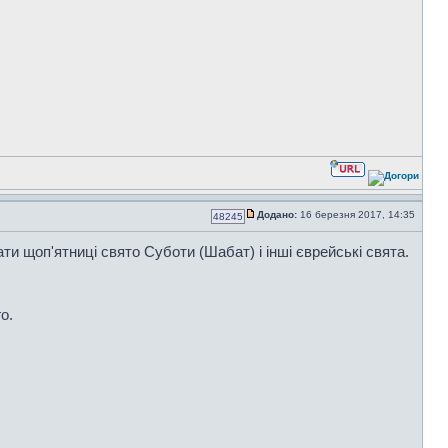
Додано:
16 березня 2017, 14:35
48245
и щоп'ятниці свято Суботи (Шабат) і інші єврейські свята.
о.