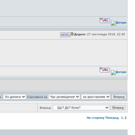
Додано:
27 листопада 2018, 22:30
48561
а:
Сортувати за
Вперед:
На сторінку
Поперед.
1
,
2