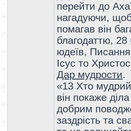
перейти до Ахаї
нагадуючи, щоб
помагав він баг
благодаттю, 28
юдеїв, Писанн
Ісус то Христос.
Дар мудрости
.
«13 Хто мудрий
він покаже діла
добрим поводже
заздрість та св