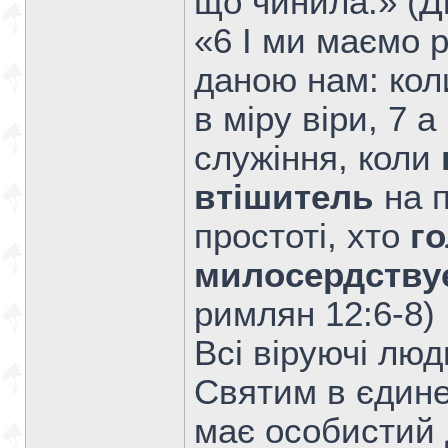
що чинила.» (Дi
«6 І ми маємо р
даною нам: ко
в міру віри, 7 
служіння, коли
втішитель
на п
простоті, хто
г
милосердству
римлян 12:6-8)
Всі віруючі лю
Святим в єдине 
має особистий 