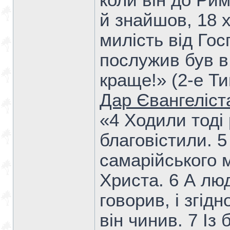
коли він до Ри
й знайшов, 18 
милість від Гос
послужив був в
краще!» (2-е Т
Дар Євангеліст
«4 Ходили тоді
благовістили. 
самарійського м
Христа. 6 А лю
говорив, і згід
він чинив. 7 Із