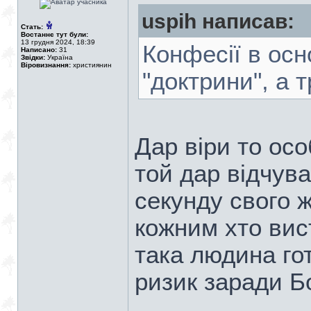
uspih написав:
Стать:
Востаннє тут були:
13 грудня 2024, 18:39
Конфесії в ос
Написано:
31
Звідки:
Україна
Віровизнання:
християнин
"доктрини", а т
Дар віри то ос
той дар відчува
секунду свого 
кожним хто вист
така людина гот
ризик заради Б