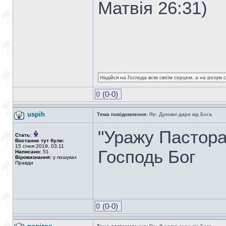
Матвiя 26:31)
Надійся на Господа всім своїм серцем, а на розум св
0
(0-0)
uspih
Тема повідомлення:
Re: Духовні дари від Бога.
"Уражу Пастора
Стать:
Востаннє тут були:
15 січня 2019, 03:11
Господь Бог
Написано:
51
Віровизнання:
у пошуках
Правди
0
(0-0)