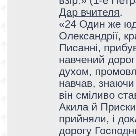
взір.» (1-е Петр
Дар вчителя
.
«24 Один же юд
Олександрії, к
Писанні, прибув
навчений дорог
духом, промовл
навчав, знаючи 
він сміливо ста
Акила й Приски
прийняли, і до
дорогу Господню