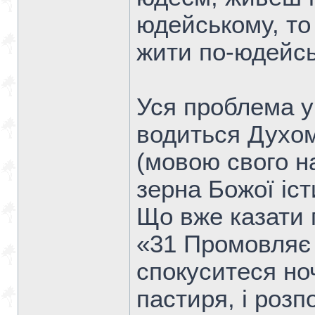
юдейському, т
жити по-юдейсь
Уся проблема у
водиться Духом
(мовою свого на
зерна Божої іст
Що вже казати 
«31 Промовляє т
спокуситеся ноч
пастиря, і розп