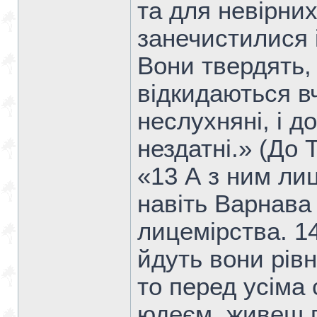
та для невірних
занечистилися і
Вони твердять,
відкидаються в
неслухняні, і д
нездатні.» (До 
«13 А з ним лиц
навіть Варнава 
лицемірства. 1
йдуть вони рів
то перед усіма 
юдеєм, живеш п