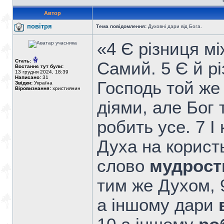
Автор
повітря
Тема повідомлення:
Духовні дари від Бога.
«4 Є різниця м
Стать:
Самий. 5 Є й р
Востаннє тут були:
13 грудня 2024, 18:39
Написано:
31
Господь той же
Звідки:
Україна
Віровизнання:
християнин
діями, але Бог 
робить усе. 7 
Духа на корист
слово
мудрост
тим же Духом, 
а іншому дари