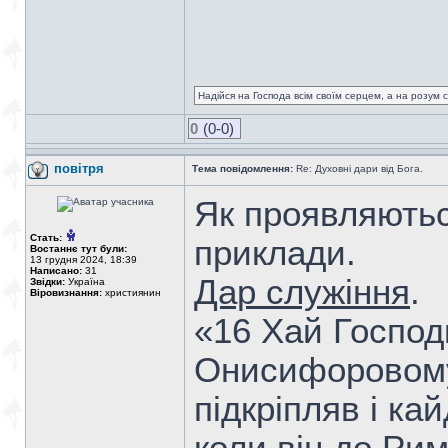
Надійся на Господа всім своїм серцем, а на розум св
0
(0-0)
повітря
Тема повідомлення:
Re: Духовні дари від Бога.
Як проявляютьс
Стать:
приклади.
Востаннє тут були:
13 грудня 2024, 18:39
Написано:
31
Дар служіння
.
Звідки:
Україна
Віровизнання:
християнин
«16 Хай Господ
Онисифоровому 
підкріпляв і ка