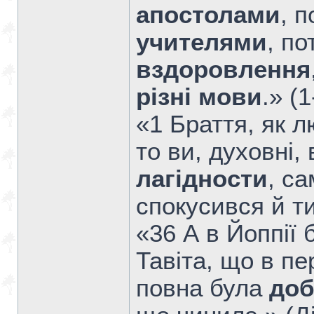
апостолами
, 
учителями
, по
вздоровлення
різні мови
.» (
«1 Браття, як л
то ви, духовні,
лагідности
, с
спокусився й ти
«36 А в Йоппії
Тавіта, що в п
повна була
доб