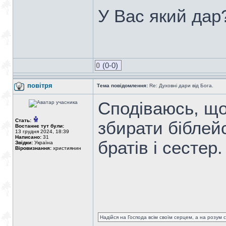
У Вас який дар
0
(0-0)
повітря
Тема повідомлення:
Re: Духовні дари від Бога.
Сподіваюсь, що
Стать:
збирати біблейс
Востаннє тут були:
13 грудня 2024, 18:39
Написано:
31
братів і сестер.
Звідки:
Україна
Віровизнання:
християнин
Надійся на Господа всім своїм серцем, а на розум св