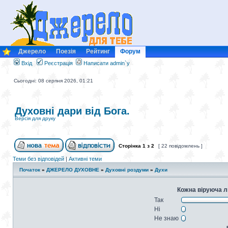
Джерело
Поезія
Рейтинг
Форум
Вхід
Реєстрація
Написати admin`у
Сьогодні: 08 серпня 2026, 01:21
Духовні дари від Бога.
Версія для друку
Сторінка
1
з
2
[ 22 повідомлень ]
Теми без відповідей
|
Активні теми
Початок
»
ДЖЕРЕЛО ДУХОВНЕ
»
Духовні роздуми
»
Духи
Кожна віруюча л
Так
Ні
Не знаю