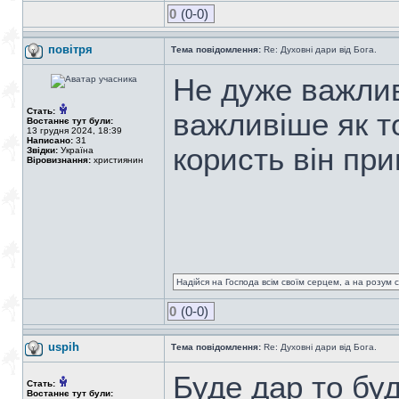
0
(0-0)
повітря
Тема повідомлення:
Re: Духовні дари від Бога.
Не дуже важлив
Стать:
важливіше як т
Востаннє тут були:
13 грудня 2024, 18:39
Написано:
31
користь він при
Звідки:
Україна
Віровизнання:
християнин
Надійся на Господа всім своїм серцем, а на розум св
0
(0-0)
uspih
Тема повідомлення:
Re: Духовні дари від Бога.
Буде дар то бу
Стать:
Востаннє тут були: