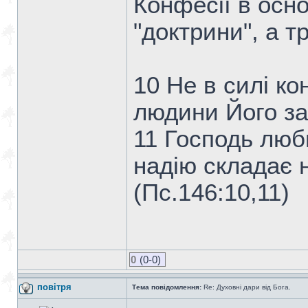
Конфесії в осн
"доктрини", а тр
10 Не в силі ко
людини Його за
11 Господь люби
надію складає н
(Пс.146:10,11)
0
(0-0)
повітря
Тема повідомлення:
Re: Духовні дари від Бога.