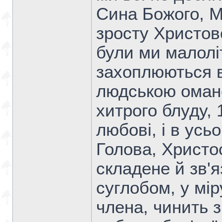
Сина Божого, М
зросту Христов
були ми малолі
захоплюються ві
людською омано
хитрого блуду,
любові, і в усь
Голова, Христос
складене й зв'
суглобом, у мі
члена, чинить з