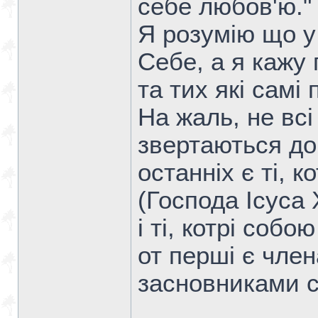
себе любов'ю."
Я розумію що у
Себе, а я кажу 
та тих які самі
На жаль, не всі
звертаються до
останніх є ті, 
(Господа Ісуса
і ті, котрі собо
от перші є член
засновниками с