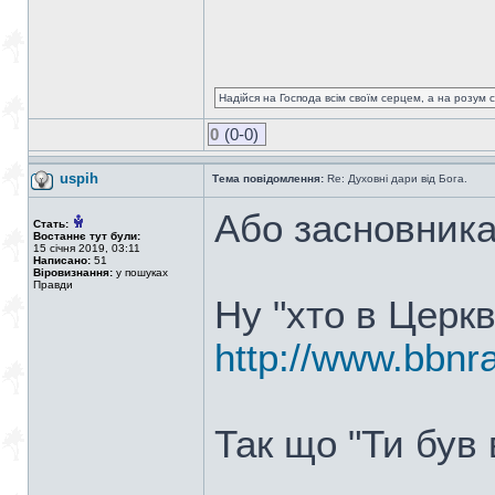
Надійся на Господа всім своїм серцем, а на розум св
0
(0-0)
uspih
Тема повідомлення:
Re: Духовні дари від Бога.
Або засновника
Стать:
Востаннє тут були:
15 січня 2019, 03:11
Написано:
51
Віровизнання:
у пошуках
Правди
Ну "хто в Церк
http://www.
Так що "Ти був