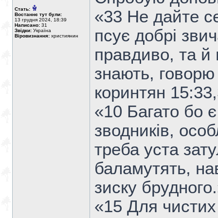
Стать:
«33 Не дайте с
Востаннє тут були:
13 грудня 2024, 18:39
Написано:
31
псує добрі звич
Звідки:
Україна
Віровизнання:
християнин
правдиво, та й 
знають, говорю 
коринтян 15:33,
«10 Багато бо 
зводників, особ
треба уста зату
баламутять, на
зиску брудного.
«15 Для чистих