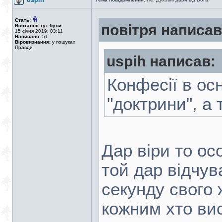
Стать:
повітря написав
Востаннє тут були:
15 січня 2019, 03:11
Написано:
51
Віровизнання:
у пошуках
Правди
uspih написав:
Конфесії в ос
"доктрини", а 
Дар віри то ос
той дар відчув
секунду свого 
кожним хто вис