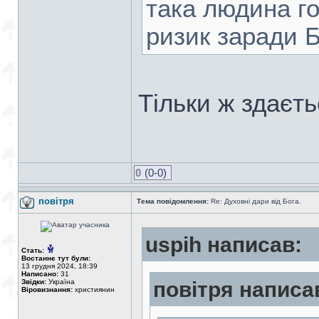
така людина го
ризик заради Б
Тільки ж здаєть
0
(0-0)
повітря
Тема повідомлення:
Re: Духовні дари від Бога.
uspih написав:
Стать:
Востаннє тут були:
13 грудня 2024, 18:39
Написано:
31
Звідки:
Україна
повітря написа
Віровизнання:
християнин