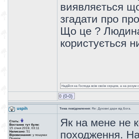
виявляється що
згадати про про
Що це ? Людина
користується н
Надійся на Господа всім своїм серцем, а на розум св
0
(0-0)
uspih
Тема повідомлення:
Re: Духовні дари від Бога.
Як на мене не к
Стать:
Востаннє тут були:
15 січня 2019, 03:11
походження. На
Написано:
51
Віровизнання:
у пошуках
Правди