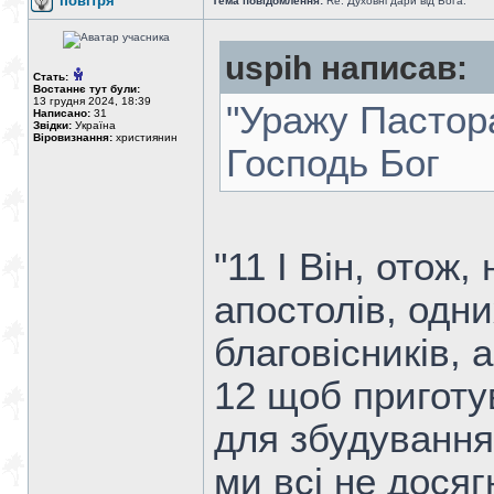
повітря
Тема повідомлення:
Re: Духовні дари від Бога.
uspih написав:
Стать:
Востаннє тут були:
13 грудня 2024, 18:39
"Уражу Пастора
Написано:
31
Звідки:
Україна
Віровизнання:
християнин
Господь Бог
"11 І Він, отож
апостолів, одни
благовісників, а
12 щоб приготу
для збудування
ми всі не досяг