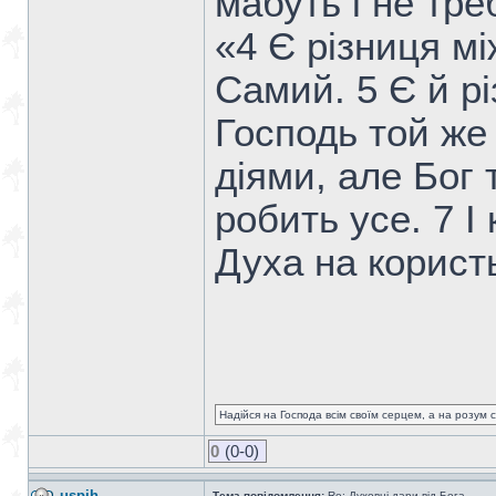
мабуть і не тре
«4 Є різниця м
Самий. 5 Є й р
Господь той же
діями, але Бог 
робить усе. 7 
Духа на користь
Надійся на Господа всім своїм серцем, а на розум св
0
(0-0)
uspih
Тема повідомлення:
Re: Духовні дари від Бога.