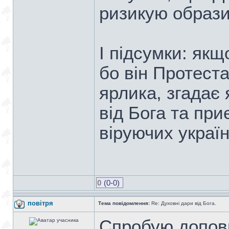
ризикую образи
І підсумки: якщ
бо він Протест
ярлика, згадає 
від Бога та пр
віруючих україн
0
(0-0)
повітря
Тема повідомлення:
Re: Духовні дари від Бога.
Спробую допов