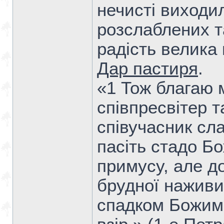
нечисті виходил
розслаблених т
радість велика в
Дар пастиря
.
«1 Тож благаю м
співпресвітер 
співучасник сла
пасіть стадо Бо
примусу, але д
брудної наживи,
спадком Божим,