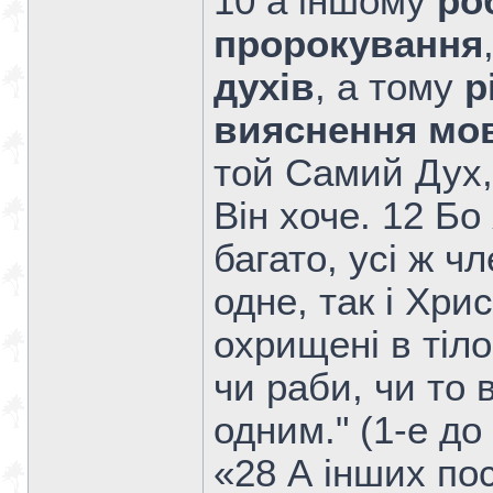
10 а іншому
ро
пророкування
духів
, а тому
р
вияснення мо
той Самий Дух,
Він хоче. 12 Бо
багато, усі ж чл
одне, так і Хри
охрищені в тіло
чи раби, чи то в
одним." (1-е до
«28 А інших по