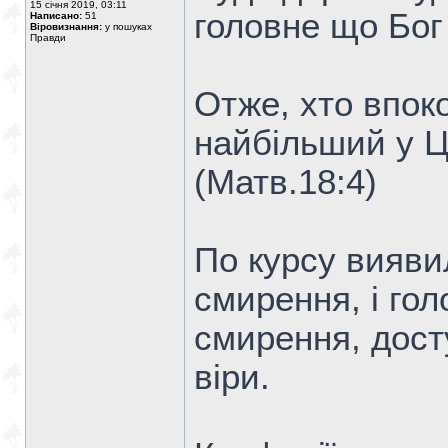
15 січня 2019, 03:11
головне що Бог
Написано:
51
Віровизнання:
у пошуках
Правди
Отже, хто впоко
найбільший у Ц
(Матв.18:4)
По курсу вияви
смирення, і го
смирення, дост
віри.