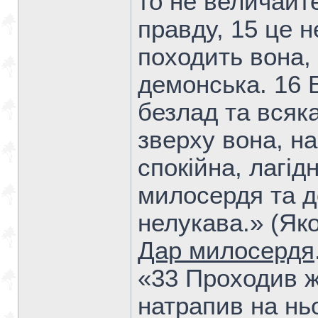
то не величайте
правду, 15 це н
походить вона, 
демонська. 16 Б
безлад та всяка
зверху вона, н
спокійна, лагід
милосердя та д
нелукава.» (Яко
Дар милосердя
«33 Проходив ж
натрапив на ньо